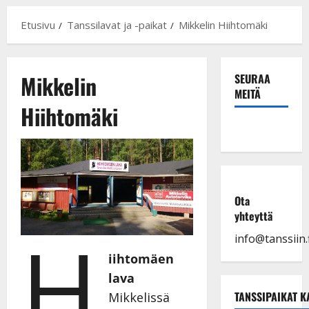
Etusivu
Tanssilavat ja -paikat
Mikkelin Hiihtomäki
Mikkelin
SEURAA
MEITÄ
Hiihtomäki
Ota
yhteyttä
H
info@tanssiin.f
iihtomäen
lava
TANSSIPAIKAT K
Mikkelissä