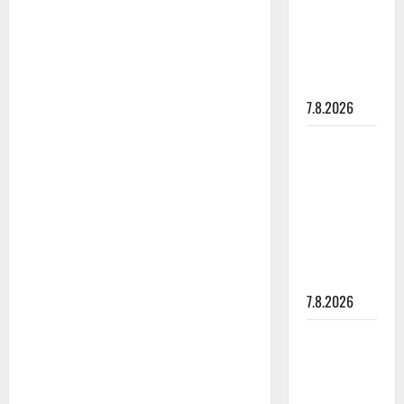
suru
tyttären
syövästä
painaa
7.8.2026
Maikilta
pysäyttävä
ulostulo:
”Elämä toi
eteeni
sellaisen
yllätyksen…”
7.8.2026
Tanssii
tähtien
kanssa -