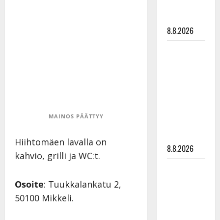
matka
tyssäsi
8.8.2026
Matti
Ruohonen
viettää taas
synttäreitään
täydessä
hiljaisuudessa
MAINOS PÄÄTTYY
– tämä on
tilanne nyt
Hiihtomäen lavalla on
8.8.2026
kahvio, grilli ja WC:t.
TTK-tähti
Anna
Osoite
: Tuukkalankatu 2,
Hanski
50100 Mikkeli.
rakastaa
tanssia –