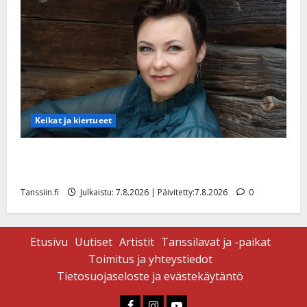
Keikat ja kiertueet
Maikilta pysäyttävä ulostulo: ”Elämä toi eteeni
sellaisen yllätyksen…”
Tanssiin.fi
Julkaistu: 7.8.2026 | Päivitetty:7.8.2026
0
Etusivu
Uutiset
Artistit
Tanssilavat ja -paikat
Toimitus ja yhteystiedot
Tietosuojaseloste ja evästekäytäntö
Faceboook
Instagram
Youtube