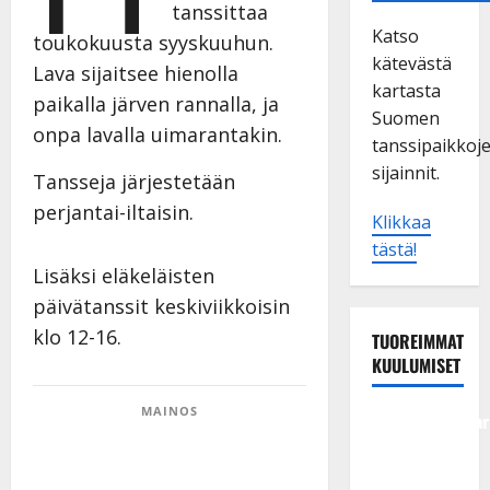
tanssittaa
Katso
toukokuusta syyskuuhun.
kätevästä
Lava sijaitsee hienolla
kartasta
paikalla järven rannalla, ja
Suomen
onpa lavalla uimarantakin.
tanssipaikkoj
sijainnit.
Tansseja järjestetään
perjantai-iltaisin.
Klikkaa
tästä!
Lisäksi eläkeläisten
päivätanssit keskiviikkoisin
klo 12-16.
TUOREIMMAT
KUULUMISET
MAINOS
Tangokuningatar
Raija
Mäntyniemi: