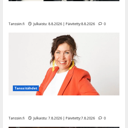
Matti Ruohonen viettää taas synttäreitään täydessä
hiljaisuudessa – tämä on tilanne nyt
Tanssiin.fi
Julkaistu: 8.8.2026 | Päivitetty:8.8.2026
0
Tanssitähdet
TTK-tähti Anna Hanski rakastaa tanssia – suru
tyttären syövästä painaa
Tanssiin.fi
Julkaistu: 7.8.2026 | Päivitetty:7.8.2026
0