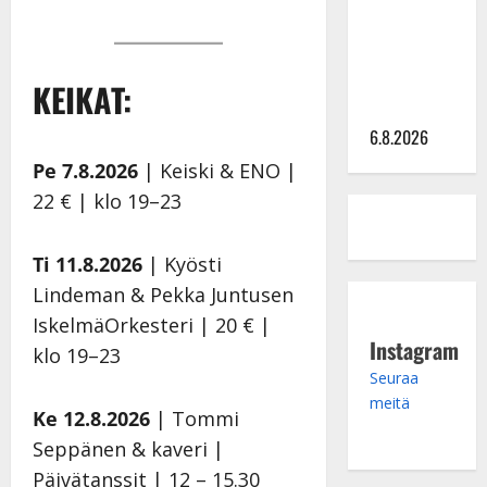
julkkikset
julki: Anna
Hanski
liitää tv-
KEIKAT:
parketilla
6.8.2026
Pe 7.8.2026
| Keiski & ENO |
22 € | klo 19–23
Ti 11.8.2026
| Kyösti
Lindeman & Pekka Juntusen
IskelmäOrkesteri | 20 € |
Instagram
klo 19–23
Seuraa
meitä
Ke 12.8.2026
| Tommi
Seppänen & kaveri |
Päivätanssit | 12 – 15.30