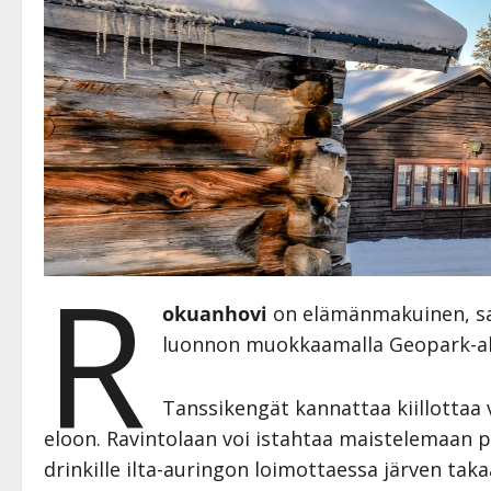
R
okuanhovi
on elämänmakuinen, sa
luonnon muokkaamalla Geopark-alue
Tanssikengät kannattaa kiillottaa v
eloon. Ravintolaan voi istahtaa maistelemaan pu
drinkille ilta-auringon loimottaessa järven taka