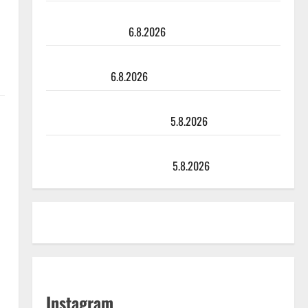
Tanssii tähtien kanssa -julkkikset julki: Anna Hanski
liitää tv-parketilla
6.8.2026
Sopiiko Edith Piaf tanssilavalle? Pirttijoki näyttää
mallia – video
6.8.2026
Leif Lindeman levytti: ”Kuvaa osuvasti uraani
pikkupojasta näihin päiviin”
5.8.2026
Jukka Hallikainen, 50, liikuttuu lapsenlapsistaan –
uusi laulu koskettaa syvältä
5.8.2026
Instagram