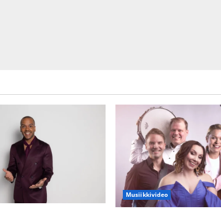
Musiikkivideo
ien kanssa -julkkikset julki:
Sopiiko Edith Piaf tanssilava