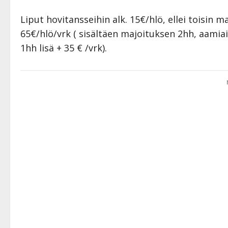
Liput hovitansseihin alk. 15€/hlö, ellei toisin 
65€/hlö/vrk ( sisältäen majoituksen 2hh, aamia
1hh lisä + 35 € /vrk).