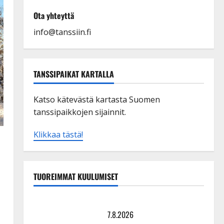
Ota yhteyttä
info@tanssiin.fi
TANSSIPAIKAT KARTALLA
Katso kätevästä kartasta Suomen
tanssipaikkojen sijainnit.
Klikkaa tästä!
a
TUOREIMMAT KUULUMISET
Maikilta pysäyttävä ulostulo: ”Elämä toi eteeni
sellaisen yllätyksen…”
7.8.2026