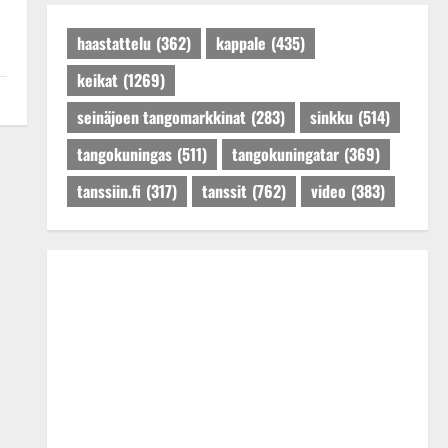
Päivitetty:27.4.2025
haastattelu
(362)
kappale
(435)
keikat
(1269)
seinäjoen tangomarkkinat
(283)
sinkku
(514)
tangokuningas
(511)
tangokuningatar
(369)
tanssiin.fi
(317)
tanssit
(762)
video
(383)