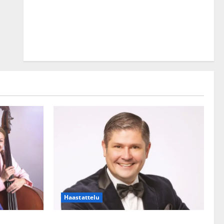
Haastattelu
lle?
Leif Lindeman levytti: ”Kuvaa osuvasti