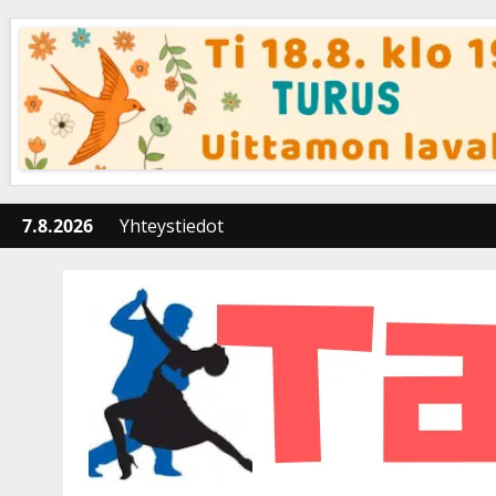
Skip
to
content
7.8.2026
Yhteystiedot