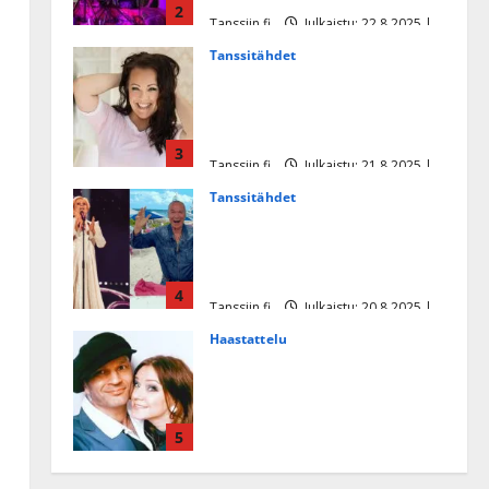
2
Tanssiin.fi
Julkaistu: 22.8.2025 |
Päivitetty:22.8.2025
Tanssitähdet
Heidi Pakarisen ja Mika
Pohjosen tytär kilpailee
missikisoissa
3
Tanssiin.fi
Julkaistu: 21.8.2025 |
Päivitetty:22.8.2025
Tanssitähdet
Tämä Ile Vainion runo Katri
Helenasta paisui hitiksi: ”Voi
tule Katri…”
4
Tanssiin.fi
Julkaistu: 20.8.2025 |
Päivitetty:22.8.2025
Haastattelu
Huikea rakkaustarina!
Dimitri Keiski ja Katja
juhlivat pian tinahäitään –
5
Dannylle iso kiitos
Tanssiin.fi
Julkaistu: 27.4.2025 |