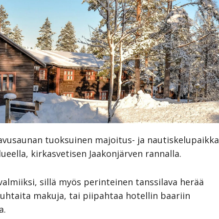
vusaunan tuoksuinen majoitus- ja nautiskelupaikk
ella, kirkasvetisen Jaakonjärven rannalla.
almiiksi, sillä myös perinteinen tanssilava herää
htaita makuja, tai piipahtaa hotellin baariin
a.