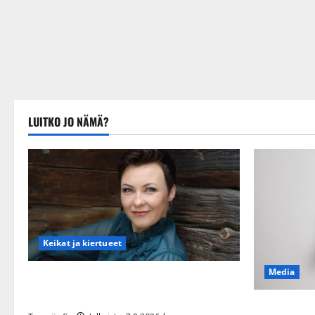
LUITKO JO NÄMÄ?
Keikat ja kiertueet
Media
Maikilta pysäyttävä ulostulo: ”Elämä toi
eteeni sellaisen yllätyksen…”
Tanssii täht