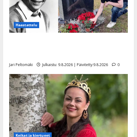
Haastattelu
Esko Rahkonen olisi täyttänyt 90 vuotta – Arto
Rahkonen kävi haudalla ja kertoo iskelmälegendan
viimeisistä vuosista
Jari Peltomäki
Julkaistu: 9.8.2026 | Päivitetty:9.8.2026
0
Keikat ja kiertueet