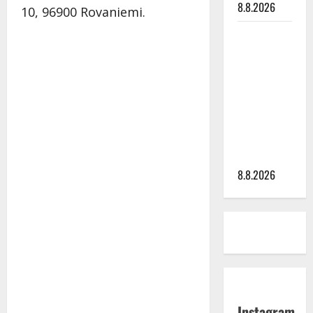
8.8.2026
10, 96900 Rovaniemi.
Matti
Ruohonen
viettää taas
synttäreitään
täydessä
hiljaisuudessa
– tämä on
tilanne nyt
8.8.2026
Instagram