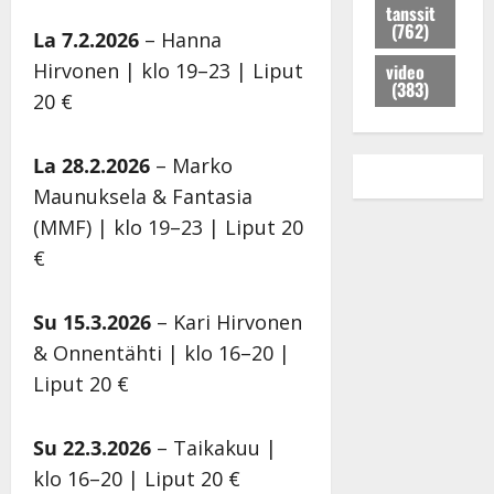
n
K
l
a
n
tanssit
(762)
a
e
i
t
t
La 7.2.2026
– Hanna
s
i
K
u
y
Hirvonen | klo 19–23 | Liput
video
t
s
a
u
t
(383)
20 €
a
k
t
p
ä
p
i
r
e
r
a
j
i
r
k
La 28.2.2026
– Marko
i
a
H
t
i
Maunuksela & Fantasia
s
K
e
u
l
(MMF) | klo 19–23 | Liput 20
u
a
l
i
p
i
t
e
k
a
€
h
j
n
e
i
i
a
a
s
l
Su 15.3.2026
– Kari Hirvonen
t
j
n
k
e
i
u
l
e
e
& Onnentähti | klo 16–20 |
k
h
a
n
m
Liput 20 €
s
l
v
t
i
i
i
a
a
s
:
v
l
n
s
Su 22.3.2026
– Taikakuu |
”
a
t
s
i
klo 16–20 | Liput 20 €
V
t
a
s
k