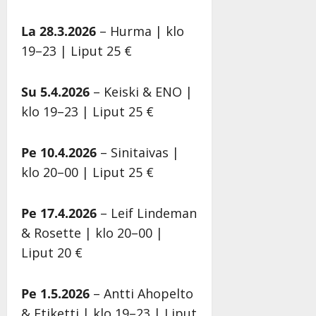
o
p
v
i
i
La 28.3.2026
– Hurma | klo
i
i
i
k
s
t
a
i
e
o
19–23 | Liput 25 €
u
n
m
i
i
l
t
e
k
s
Su 5.4.2026
– Keiski & ENO |
e
i
i
a
s
K
n
s
n
a
klo 19–23 | Liput 25 €
a
a
e
S
Tanssi
t
h
n
ä
Pe 10.4.2026
– Sinitaivas |
r
ä
k
r
Julkai
i
i
e
k
21.8.
klo 20–00 | Liput 25 €
|
…
t
r
ä
Päivi
”
ä
r
s
Pe 17.4.2026
– Leif Lindeman
ä
a
s
Tanssiin.fi
& Rosette | klo 20–00 |
n
n
ä
–
–
Julkaistu:
Liput 20 €
Tanssiin.fi
D
k
20.8.2025
|
a
u
Julkaistu:
Päivitetty:22.8.2025
Pe 1.5.2026
– Antti Ahopelto
n
v
22.8.2025
|
n
a
& Etiketti | klo 19–23 | Liput