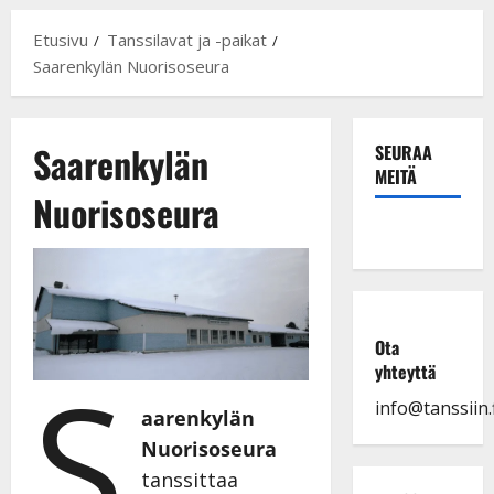
Etusivu
Tanssilavat ja -paikat
Saarenkylän Nuorisoseura
Saarenkylän
SEURAA
MEITÄ
Nuorisoseura
Ota
S
yhteyttä
info@tanssiin.f
aarenkylän
Nuorisoseura
tanssittaa