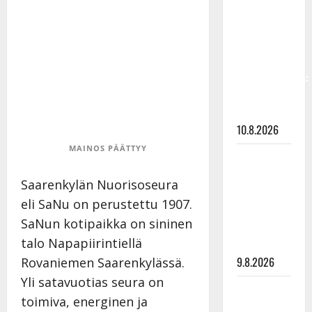
laihtui –
vastaa nyt
fanien
huoleen
jaksamisestaan:
”Mikään ei
ole ikuista”
10.8.2026
MAINOS PÄÄTTYY
Tangokuningas
Aki Samuli
Saarenkylän Nuorisoseura
meni
eli SaNu on perustettu 1907.
naimisiin –
SaNun kotipaikka on sininen
hääkuva
talo Napapiirintiellä
julki
9.8.2026
Rovaniemen Saarenkylässä.
Yli satavuotias seura on
Esko
toimiva, energinen ja
Rahkonen