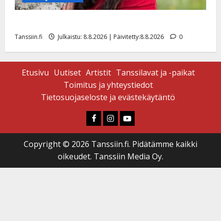
Tangokuningatar Raija Mäntyniemi: matka tyssäsi
Tanssiin.fi
Julkaistu: 8.8.2026 | Päivitetty:8.8.2026
0
Etusivu
Uutiset
Artistit
Tanssilavat ja -paikat
Toimitus ja yhteystiedot
Tietosuojaseloste ja evästekäytäntö
Faceboook
Instagram
Youtube
Copyright © 2026 Tanssiin.fi. Pidätämme kaikki
oikeudet. Tanssiin Media Oy.