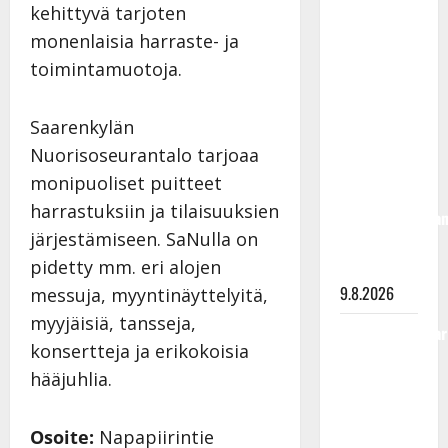
kehittyvä tarjoten
olisi
monenlaisia harraste- ja
täyttänyt
90 vuotta –
toimintamuotoja.
Arto
Rahkonen
Saarenkylän
kävi
Nuorisoseurantalo tarjoaa
haudalla ja
monipuoliset puitteet
kertoo
harrastuksiin ja tilaisuuksien
iskelmälegenda
järjestämiseen. SaNulla on
viimeisistä
pidetty mm. eri alojen
vuosista
9.8.2026
messuja, myyntinäyttelyitä,
myyjäisiä, tansseja,
Tangokuningatar
konsertteja ja erikokoisia
Raija
hääjuhlia.
Mäntyniemi:
matka
tyssäsi
Osoite:
Napapiirintie