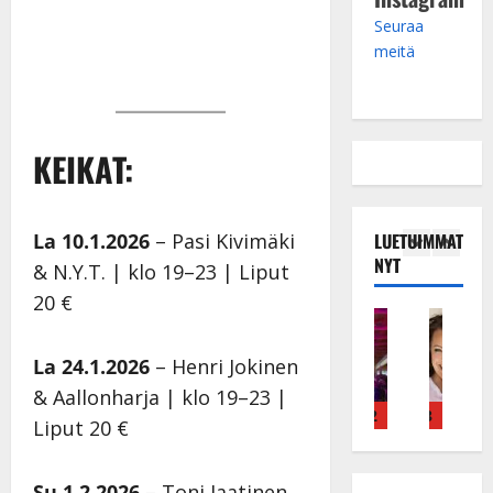
Seuraa
meitä
KEIKAT:
La 10.1.2026
– Pasi Kivimäki
LUETUIMMAT
NYT
& N.Y.T. | klo 19–23 | Liput
20 €
Tanssitähdet
Haastattelu
Musiikkivideo
Keikat ja kie
Tans
T
H
H
I
H
ä
u
u
k
e
La 24.1.2026
– Henri Jokinen
m
i
i
ä
i
& Aallonharja | klo 19–23 |
ä
k
k
v
d
4
5
1
2
3
4
Liput 20 €
I
e
e
ä
i
l
a
a
s
P
e
r
t
a
a
Su 1.2.2026
– Toni Jaatinen