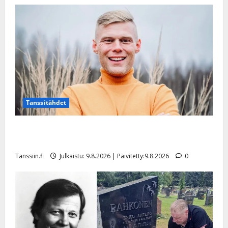
Tanssitähdet
Tangokuningas Aki Samuli meni naimisiin – hääkuva
julki
Tanssiin.fi
Julkaistu: 9.8.2026 | Päivitetty:9.8.2026
0