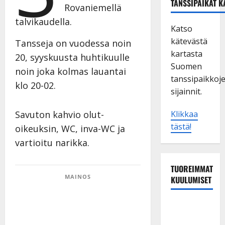
TANSSIPAIKAT K
Rovaniemellä
talvikaudella.
Katso
kätevästä
Tansseja on vuodessa noin
kartasta
20, syyskuusta huhtikuulle
Suomen
noin joka kolmas lauantai
tanssipaikkoj
klo 20-02.
sijainnit.
Savuton kahvio olut-
Klikkaa
tästä!
oikeuksin, WC, inva-WC ja
vartioitu narikka.
TUOREIMMAT
MAINOS
KUULUMISET
Dimitri
Keiski