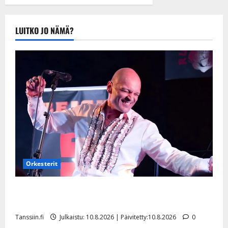
LUITKO JO NÄMÄ?
Orkesterit
Dimitri Keiski laihtui – vastaa nyt fanien huoleen
jaksamisestaan: ”Mikään ei ole ikuista”
Tanssiin.fi
Julkaistu: 10.8.2026 | Päivitetty:10.8.2026
0