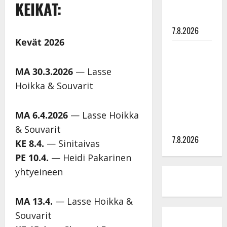
KEIKAT:
syövästä
painaa
7.8.2026
Kevät 2026
Maikilta
pysäyttävä
MA 30.3.2026
— Lasse
ulostulo:
Hoikka & Souvarit
”Elämä toi
eteeni
sellaisen
MA 6.4.2026
— Lasse Hoikka
yllätyksen…”
& Souvarit
7.8.2026
KE 8.4.
— Sinitaivas
PE 10.4.
— Heidi Pakarinen
yhtyeineen
MA 13.4.
— Lasse Hoikka &
Souvarit