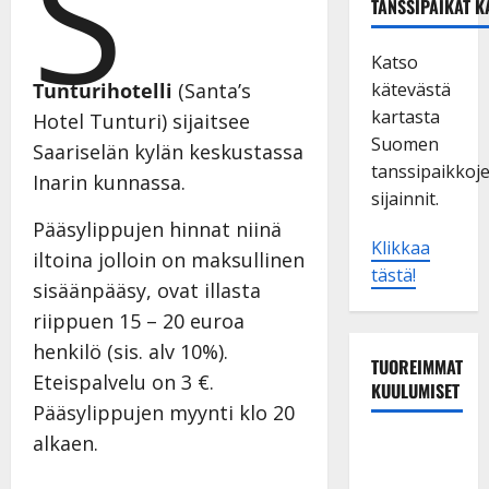
S
TANSSIPAIKAT K
Katso
Tunturihotelli
(Santa’s
kätevästä
kartasta
Hotel Tunturi) sijaitsee
Suomen
Saariselän kylän keskustassa
tanssipaikkoj
Inarin kunnassa.
sijainnit.
Pääsylippujen hinnat niinä
Klikkaa
iltoina jolloin on maksullinen
tästä!
sisäänpääsy, ovat illasta
riippuen 15 – 20 euroa
henkilö (sis. alv 10%).
TUOREIMMAT
Eteispalvelu on 3 €.
KUULUMISET
Pääsylippujen myynti klo 20
alkaen.
Esko
Rahkonen