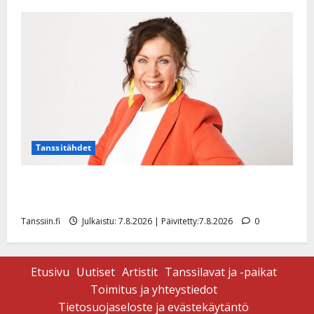
27.4.2025
|
Päivitetty:
Tanssitähdet
TTK-tähti Anna Hanski rakastaa tanssia – suru
tyttären syövästä painaa
Tanssiin.fi
Julkaistu: 7.8.2026 | Päivitetty:7.8.2026
0
Etusivu
Uutiset
Artistit
Tanssilavat ja -paikat
Toimitus ja yhteystiedot
Tietosuojaseloste ja evästekäytäntö