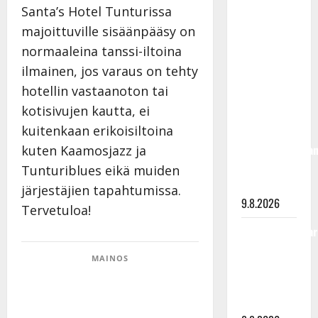
olisi
Santa’s Hotel Tunturissa
täyttänyt
majoittuville sisäänpääsy on
90 vuotta –
normaaleina tanssi-iltoina
Arto
ilmainen, jos varaus on tehty
Rahkonen
hotellin vastaanoton tai
kävi
kotisivujen kautta, ei
haudalla ja
kuitenkaan erikoisiltoina
kertoo
iskelmälegenda
kuten Kaamosjazz ja
viimeisistä
Tunturiblues eikä muiden
vuosista
järjestäjien tapahtumissa.
9.8.2026
Tervetuloa!
Tangokuningatar
Raija
MAINOS
Mäntyniemi:
matka
tyssäsi