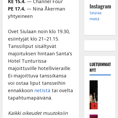
KE 15.4.
— Channel Four
Instagram
PE 17.4.
— Nina Åkerman
Seuraa
yhtyeineen
meitä
Ovet Siulaan noin klo 19.30,
esiintyjät klo 21–21.15.
Tanssiliput sisältyvät
majoituksen hintaan Santa’s
Hotel Tunturissa
LUETUIMMAT
majoittuville hotellivieraille.
NYT
Ei-majoittuva tanssikansa
voi ostaa liput tansseihin
Musiikkiv
H
ennakkoon
netistä
tai ovelta
u
tapahtumapäivänä.
i
k
1
e
Kaikki oikeudet muutoksiin
a
Keikat ja 