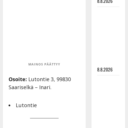
8.8.2026
Matti
Ruohonen
viettää taas
synttäreitään
täydessä
hiljaisuudessa
– tämä on
tilanne nyt
MAINOS PÄÄTTYY
8.8.2026
Osoite:
Lutontie 3, 99830
TTK-tähti
Saariselkä – Inari.
Anna
Hanski
rakastaa
Lutontie
tanssia –
suru
tyttären