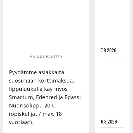
pysäyttävä
ulostulo:
”Elämä toi
eteeni
sellaisen
yllätyksen…”
7.8.2026
MAINOS PÄÄTTYY
Tanssii
tähtien
Pyydämme asiakkaita
kanssa -
suosimaan korttimaksua,
julkkikset
lippuluukulla käy myös
julki: Anna
Smartum, Edenred ja Epassi.
Hanski
Nuorisolippu 20 €
liitää tv-
(opiskelijat / max. 18-
parketilla
6.8.2026
vuotiaat).