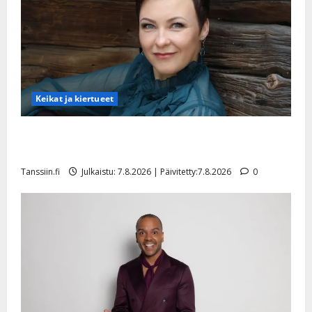
Keikat ja kiertueet
Maikilta pysäyttävä ulostulo: ”Elämä toi eteeni
sellaisen yllätyksen…”
Tanssiin.fi
Julkaistu: 7.8.2026 | Päivitetty:7.8.2026
0