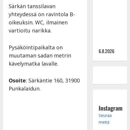
Sopiiko
Särkän tanssilavan
Edith Piaf
yhteydessä on ravintola B-
tanssilavalle?
Pirttijoki
oikeuksin. WC, ilmainen
näyttää
vartioitu narikka.
mallia –
video
Pysäköintipaikalta on
6.8.2026
muutaman sadan metrin
kävelymatka lavalle.
Osoite
: Särkäntie 160, 31900
Punkalaidun.
Instagram
Seuraa
meitä