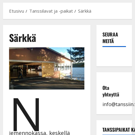
Etusivu
Tanssilavat ja -paikat
Särkkä
Särkkä
SEURAA
MEITÄ
N
Ota
yhteyttä
info@tanssiin.f
TANSSIPAIKAT K
iemennokassa, keskellä