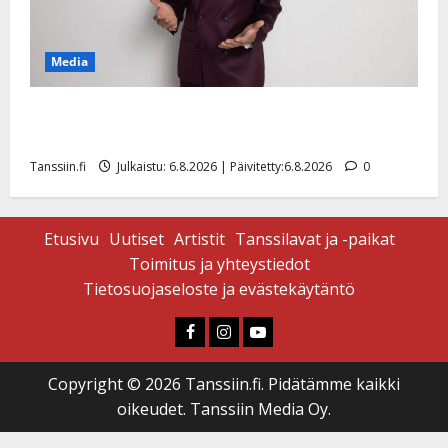
Media
Tanssii tähtien kanssa -julkkikset julki: Anna Hanski
liitää tv-parketilla
Tanssiin.fi
Julkaistu: 6.8.2026 | Päivitetty:6.8.2026
0
Etusivu
Uutiset
Artistit
Tanssilavat ja -paikat
Toimitus ja yhteystiedot
Tietosuojaseloste ja evästekäytäntö
Faceboook
Instagram
Youtube
Copyright © 2026 Tanssiin.fi. Pidätämme kaikki
oikeudet. Tanssiin Media Oy.