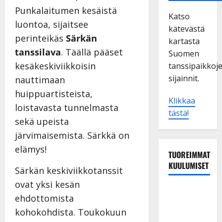
Punkalaitumen kesäistä
Katso
luontoa, sijaitsee
kätevästä
perinteikäs
Särkän
kartasta
tanssilava
. Täällä pääset
Suomen
kesäkeskiviikkoisin
tanssipaikkoj
sijainnit.
nauttimaan
huippuartisteista,
Klikkaa
loistavasta tunnelmasta
tästä!
sekä upeista
järvimaisemista. Särkkä on
elämys!
TUOREIMMAT
KUULUMISET
Särkän keskiviikkotanssit
ovat yksi kesän
Matti
ehdottomista
Ruohonen
kohokohdista. Toukokuun
viettää taas