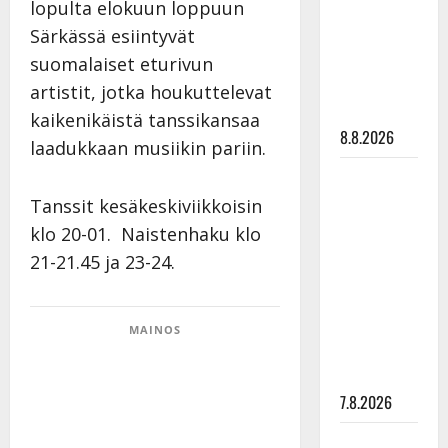
lopulta elokuun loppuun
synttäreitään
Särkässä esiintyvät
täydessä
hiljaisuudessa
suomalaiset eturivun
– tämä on
artistit, jotka houkuttelevat
tilanne nyt
kaikenikäistä tanssikansaa
8.8.2026
laadukkaan musiikin pariin.
TTK-tähti
Anna
Tanssit kesäkeskiviikkoisin
Hanski
klo 20-01. Naistenhaku klo
rakastaa
21-21.45 ja 23-24.
tanssia –
suru
tyttären
MAINOS
syövästä
painaa
7.8.2026
Maikilta