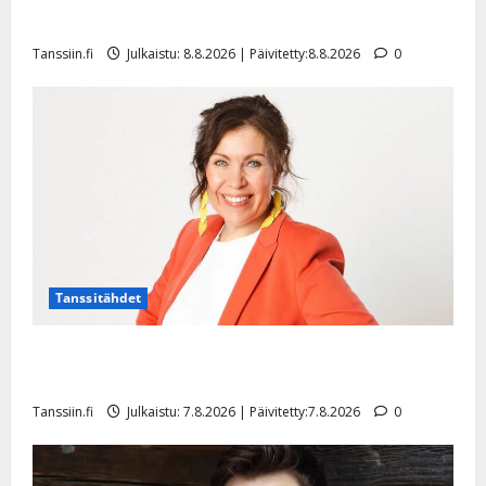
hiljaisuudessa – tämä on tilanne nyt
Tanssiin.fi
Julkaistu: 8.8.2026 | Päivitetty:8.8.2026
0
Tanssitähdet
TTK-tähti Anna Hanski rakastaa tanssia – suru
tyttären syövästä painaa
Tanssiin.fi
Julkaistu: 7.8.2026 | Päivitetty:7.8.2026
0