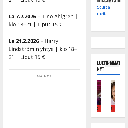
Seuraa
meitä
La 7.2.2026
– Tino Ahlgren |
klo 18–21 | Liput 15 €
La 21.2.2026
– Harry
Lindströmin yhtye | klo 18–
21 | Liput 15 €
LUETUIMMAT
NYT
MAINOS
Tanssitähdet
Haastattelu
Musiikkivideo
Keikat ja kie
Tans
T
H
H
I
H
ä
u
u
k
e
m
i
i
ä
i
ä
k
k
v
d
4
5
1
2
3
4
I
e
e
ä
i
l
a
a
s
P
e
r
t
a
a