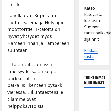
torille.
Katso
kätevästä
Lähellä ovat Kupittaan
kartasta
rautatieasema ja Helsingin
Suomen
moottoritie. T-talolta on
tanssipaikkoj
hyvät yhteydet myös
sijainnit.
Hämeenlinnan ja Tampereen
suuntaan.
Klikkaa
tästä!
T-talon välittömässä
läheisyydessä on kelpo
TUOREIMMAT
parkkitilat ja
KUULUMISET
paikallisliikenteen pysäkki
vieressä. Liikuntaesteisille
Esko
tilamme ovat
Rahkonen
helppokäyttöisiä.
olisi