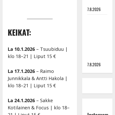
painaa
7.8.2026
Maikilta
pysäyttävä
KEIKAT:
ulostulo:
”Elämä toi
eteeni
La 10.1.2026
– Tsuubiduu |
sellaisen
klo 18–21 | Liput 15 €
yllätyksen…”
7.8.2026
La 17.1.2026
– Raimo
Junnikkala & Antti Hakola |
klo 18–21 | Liput 15 €
La 24.1.2026
– Sakke
Kotilainen & Focus | klo 18–
Instagram
21 | Liput 15 €