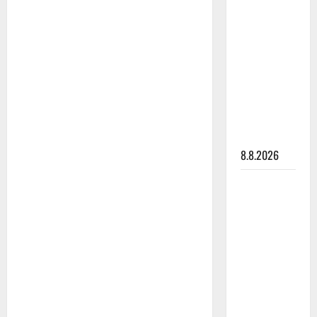
Matti
Ruohonen
viettää taas
synttäreitään
täydessä
hiljaisuudessa
– tämä on
tilanne nyt
8.8.2026
TTK-tähti
Anna
Hanski
rakastaa
tanssia –
suru
tyttären
syövästä