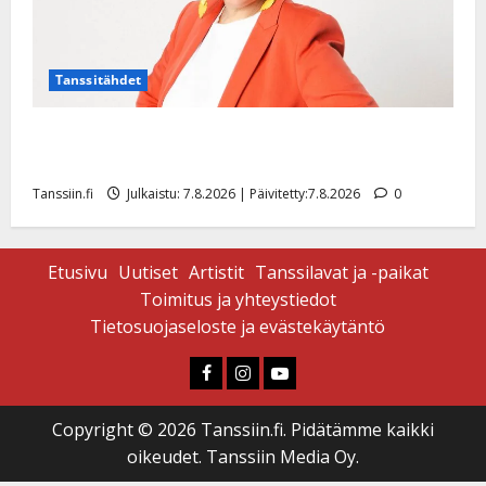
Tanssitähdet
TTK-tähti Anna Hanski rakastaa tanssia – suru
tyttären syövästä painaa
Tanssiin.fi
Julkaistu: 7.8.2026 | Päivitetty:7.8.2026
0
Etusivu
Uutiset
Artistit
Tanssilavat ja -paikat
Toimitus ja yhteystiedot
Tietosuojaseloste ja evästekäytäntö
Faceboook
Instagram
Youtube
Copyright © 2026 Tanssiin.fi. Pidätämme kaikki
oikeudet. Tanssiin Media Oy.