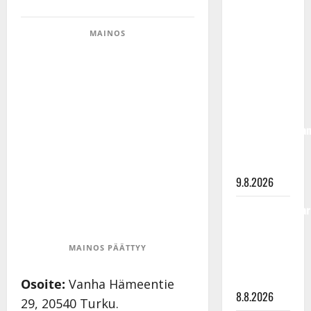
täyttänyt
90 vuotta –
MAINOS
Arto
Rahkonen
kävi
haudalla ja
kertoo
iskelmälegenda
viimeisistä
vuosista
9.8.2026
Tangokuningatar
Raija
Mäntyniemi:
MAINOS PÄÄTTYY
matka
tyssäsi
Osoite:
Vanha Hämeentie
8.8.2026
29, 20540 Turku.