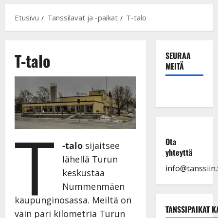
Etusivu
Tanssilavat ja -paikat
T-talo
T-talo
SEURAA
MEITÄ
T
Ota
-talo
sijaitsee
yhteyttä
lähellä Turun
info@tanssiin.f
keskustaa
Nummenmäen
kaupunginosassa. Meiltä on
TANSSIPAIKAT K
vain pari kilometriä Turun