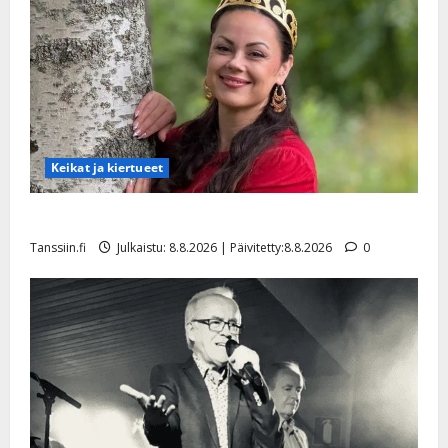
Keikat ja kiertueet
Tangokuningatar Raija Mäntyniemi: matka tyssäsi
Tanssiin.fi
Julkaistu: 8.8.2026 | Päivitetty:8.8.2026
0