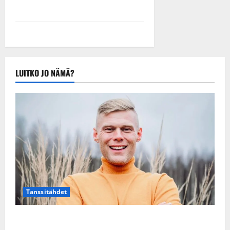
LUITKO JO NÄMÄ?
Tanssitähdet
Tangokuningas Aki Samuli meni naimisiin – hääkuva