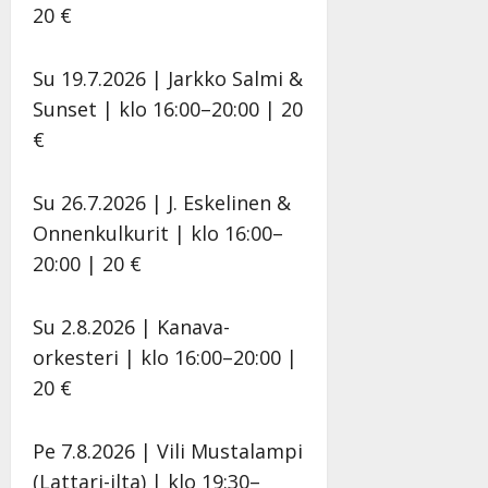
Päivitetty:22.
y
-
20 €
l
j
l
a
Su 19.7.2026 | Jarkko Salmi &
e
v
i
i
Sunset | klo 16:00–20:00 | 20
s
d
€
o
e
k
o
i
k
Su 26.7.2026 | J. Eskelinen &
i
o
Onnenkulkurit | klo 16:00–
t
o
20:00 | 20 €
o
s
s
t
e
Su 2.8.2026 | Kanava-
Tanssiin.fi
Tanssiin.fi
orkesteri | klo 16:00–20:00 |
Julkaistu:
20 €
27.4.2025
Julkaistu:
|
17.8.2025
Päivitetty:27.4.2025
|
Pe 7.8.2026 | Vili Mustalampi
Päivitetty:19.8.2025
(Lattari-ilta) | klo 19:30–