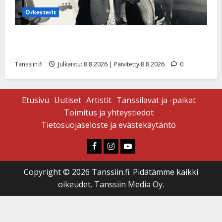
Orkesterit
Matti Ruohonen viettää taas synttäreitään täydessä
hiljaisuudessa – tämä on tilanne nyt
Tanssiin.fi
Julkaistu: 8.8.2026 | Päivitetty:8.8.2026
0
Etusivu
Uutiset
Artistit
Tanssilavat ja -paikat
Toimitus ja yhteystiedot
Tietosuojaseloste ja evästekäytäntö
Faceboook
Instagram
Youtube
Copyright © 2026 Tanssiin.fi. Pidätämme kaikki
oikeudet. Tanssiin Media Oy.