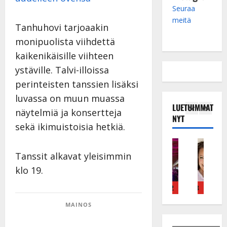
Seuraa
meitä
Tanhuhovi tarjoaakin
monipuolista viihdettä
kaikenikäisille viihteen
ystäville. Talvi-illoissa
perinteisten tanssien lisäksi
luvassa on muun muassa
LUETUIMMAT
näytelmiä ja konsertteja
NYT
sekä ikimuistoisia hetkiä.
Tanssitähdet
Haastattelu
Musiikkivideo
Keikat ja kie
Tans
T
H
H
I
H
Tanssit alkavat yleisimmin
ä
u
u
k
e
klo 19.
m
i
i
ä
i
ä
k
k
v
d
4
5
1
2
3
4
I
e
e
ä
i
MAINOS
l
a
a
s
P
e
r
t
a
a