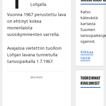
Lohjalla.
Katso
Vuonna 1967 perustettu lava
kätevästä
on ehtinyt kokea
kartasta
monenlaista
Suomen
vuosikymmenten varrella.
tanssipaikkoj
sijainnit.
Avajaisia vietettiin tuolloin
Klikkaa
Lohjan lavana tunnetulla
tästä!
tanssipaikalla 1.7.1967.
TUOREIMMAT
MAINOS
KUULUMISET
Tangokuningas
Aki Samuli