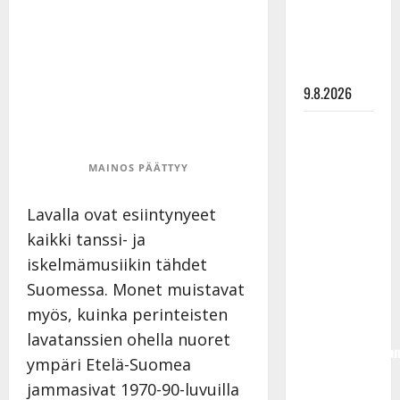
meni
naimisiin –
hääkuva
julki
9.8.2026
Esko
Rahkonen
MAINOS PÄÄTTYY
olisi
täyttänyt
Lavalla ovat esiintynyeet
90 vuotta –
kaikki tanssi- ja
Arto
Rahkonen
iskelmämusiikin tähdet
kävi
Suomessa. Monet muistavat
haudalla ja
myös, kuinka perinteisten
kertoo
lavatanssien ohella nuoret
iskelmälegenda
ympäri Etelä-Suomea
viimeisistä
jammasivat 1970-90-luvuilla
vuosista