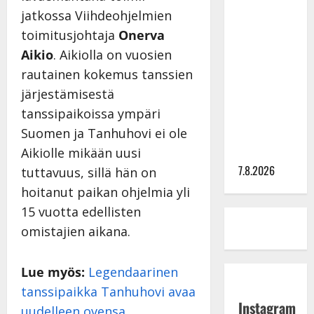
TTK-tähti
jatkossa Viihdeohjelmien
Anna
toimitusjohtaja
Onerva
Hanski
Aikio
. Aikiolla on vuosien
rakastaa
rautainen kokemus tanssien
tanssia –
järjestämisestä
suru
tanssipaikoissa ympäri
tyttären
Suomen ja Tanhuhovi ei ole
syövästä
Aikiolle mikään uusi
painaa
7.8.2026
tuttavuus, sillä hän on
hoitanut paikan ohjelmia yli
15 vuotta edellisten
omistajien aikana.
Lue myös:
Legendaarinen
tanssipaikka Tanhuhovi avaa
Instagram
uudelleen ovensa