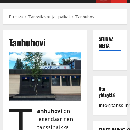
Menu
Etusivu
Tanssilavat ja -paikat
Tanhuhovi
Tanhuhovi
SEURAA
MEITÄ
Ota
yhteyttä
T
info@tanssiin.f
anhuhovi
on
legendaarinen
tanssipaikka
TANSSIPAIKAT K