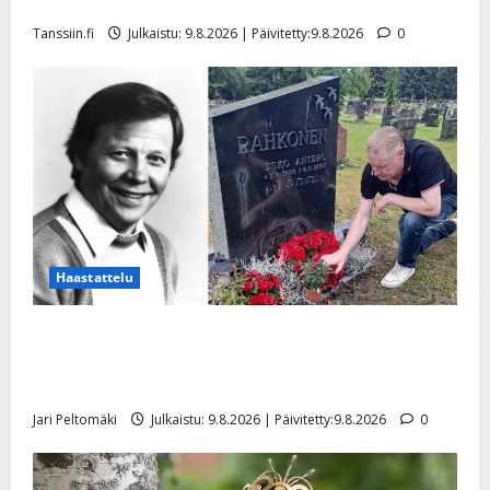
julki
Tanssiin.fi
Julkaistu: 9.8.2026 | Päivitetty:9.8.2026
0
Haastattelu
Esko Rahkonen olisi täyttänyt 90 vuotta – Arto
Rahkonen kävi haudalla ja kertoo iskelmälegendan
viimeisistä vuosista
Jari Peltomäki
Julkaistu: 9.8.2026 | Päivitetty:9.8.2026
0