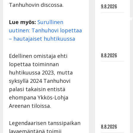
Tanhuhovin discossa.
9.8.2026
Tangokuningatar
Lue myös:
Surullinen
Raija
uutinen: Tanhuhovi lopettaa
Mäntyniemi:
– hautajaiset huhtikuussa
matka
tyssäsi
8.8.2026
Edellinen omistaja ehti
lopettaa toiminnan
Matti
huhtikuussa 2023, mutta
Ruohonen
syksyllä 2024 Tanhuhovi
viettää taas
palasi takaisin entistä
synttäreitään
täydessä
ehompana Ykkös-Lohja
hiljaisuudessa
Areenan tiloissa.
– tämä on
tilanne nyt
Legendaarisen tanssipaikan
8.8.2026
lavaemäntänä toimii