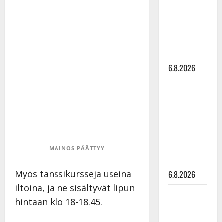
julkkikset
julki: Anna
Hanski
liitää tv-
parketilla
6.8.2026
Sopiiko
Edith Piaf
tanssilavalle?
Pirttijoki
näyttää
mallia –
MAINOS PÄÄTTYY
video
Myös tanssikursseja useina
6.8.2026
iltoina, ja ne sisältyvät lipun
Leif
hintaan klo 18-18.45.
Lindeman
levytti: