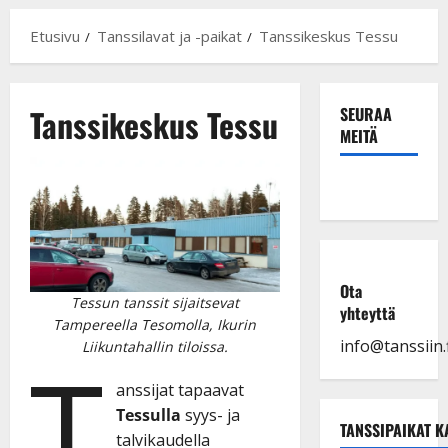
Etusivu
Tanssilavat ja -paikat
Tanssikeskus Tessu
Tanssikeskus Tessu
SEURAA
MEITÄ
Ota
Tessun tanssit sijaitsevat
yhteyttä
Tampereella Tesomolla, Ikurin
info@tanssiin.f
Liikuntahallin tiloissa.
T
anssijat tapaavat
Tessulla
syys- ja
TANSSIPAIKAT K
talvikaudella