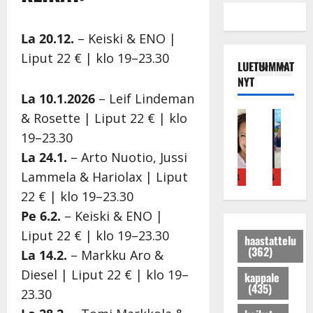
La 20.12.
– Keiski & ENO |
Liput 22 € | klo 19–23.30
LUETUIMMAT
NYT
La 10.1.2026
– Leif Lindeman
Tanssitähdet
Haastattelu
Musiikkivideo
Keikat ja kiertueet
Tanssitähdet
Tans
& Rosette | Liput 22 € | klo
T
H
H
I
H
T
19–23.30
ä
u
u
k
e
ä
La 24.1.
– Arto Nuotio, Jussi
m
i
i
ä
i
m
ä
k
k
v
d
ä
Lammela & Hariolax | Liput
4
5
1
2
3
4
5
I
e
e
ä
i
I
22 € | klo 19–23.30
l
a
a
s
P
l
Pe 6.2.
– Keiski & ENO |
e
r
t
a
a
e
Liput 22 € | klo 19–23.30
V
a
h
i
k
V
haastattelu
(362)
a
k
y
r
a
a
La 14.2.
– Markku Aro &
i
k
v
a
r
i
Diesel | Liput 22 € | klo 19–
kappale
n
a
ä
u
i
n
(435)
23.30
i
u
s
s
s
i