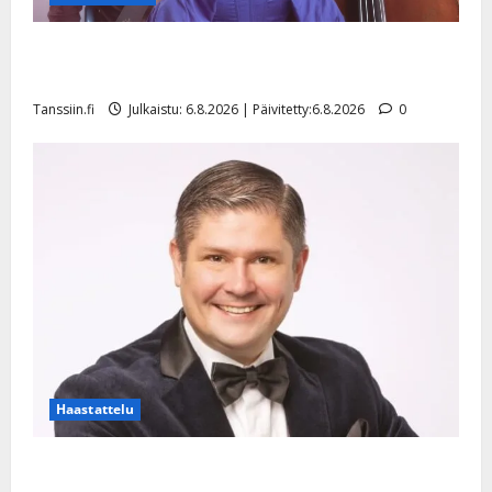
Sopiiko Edith Piaf tanssilavalle? Pirttijoki näyttää
mallia – video
Tanssiin.fi
Julkaistu: 6.8.2026 | Päivitetty:6.8.2026
0
Haastattelu
Leif Lindeman levytti: ”Kuvaa osuvasti uraani