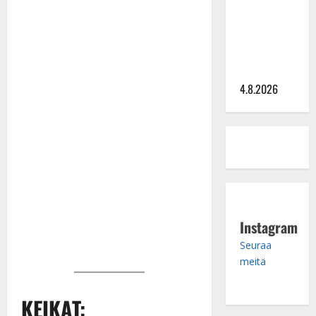
Saija
Tuupanen ei
toivu –
lääkäri:
”Vaakatasoon”
4.8.2026
Instagram
Seuraa
meitä
KEIKAT: