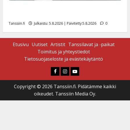
Jukka Hallikainen, 50, liikuttuu lapsenlapsistaan –
uusi laulu koskettaa syvältä
Tanssiin.fi
Julkaistu: 5.8.2026 | Päivitetty:5.8.2026
0
Etusivu
Uutiset
Artistit
Tanssilavat ja -paikat
Toimitus ja yhteystiedot
Tietosuojaseloste ja evästekäytäntö
Faceboook
Instagram
Youtube
Copyright © 2026 Tanssiin.fi. Pidätämme kaikki
oikeudet. Tanssiin Media Oy.