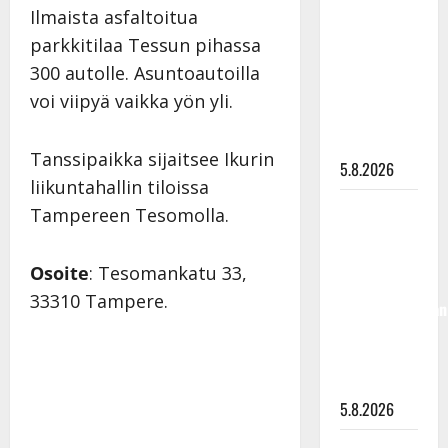
Ilmaista asfaltoitua
”Kuvaa
osuvasti
parkkitilaa Tessun pihassa
uraani
300 autolle. Asuntoautoilla
pikkupojasta
voi viipyä vaikka yön yli.
näihin
päiviin”
Tanssipaikka sijaitsee Ikurin
5.8.2026
liikuntahallin tiloissa
Jukka
Tampereen Tesomolla.
Hallikainen,
50,
Osoite
: Tesomankatu 33,
liikuttuu
33310 Tampere.
lapsenlapsistaan
– uusi laulu
koskettaa
syvältä
5.8.2026