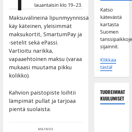
lauantaisin klo 19–23.
Katso
kätevästä
Maksuvälineinä lipunmyynnissä
kartasta
käy käteinen, yleisimmät
Suomen
maksukortit, SmartumPay ja
tanssipaikkoj
-setelit sekä ePassi.
sijainnit.
Vartioitu narikka,
vapaaehtoinen maksu (varaa
Klikkaa
mukaasi muutama pikku
tästä!
kolikko).
TUOREIMMAT
Kahvion paistopiste loihtii
KUULUMISET
lämpimät pullat ja tarjoaa
pientä suolaista.
Tanssii
tähtien
kanssa -
MAINOS