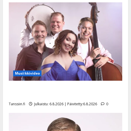
Musiikkivideo
Sopiiko Edith Piaf tanssilavalle? Pirttijoki näyttää
mallia – video
Tanssiin.fi
Julkaistu: 6.8.2026 | Päivitetty:6.8.2026
0