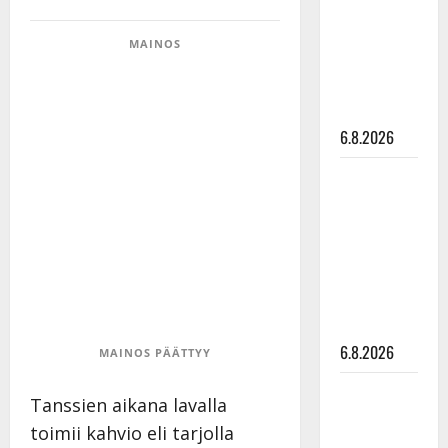
julkkikset
julki: Anna
MAINOS
Hanski
liitää tv-
parketilla
6.8.2026
Sopiiko
Edith Piaf
tanssilavalle?
Pirttijoki
näyttää
mallia –
video
6.8.2026
MAINOS PÄÄTTYY
Leif
Tanssien aikana lavalla
Lindeman
toimii kahvio eli tarjolla
levytti: