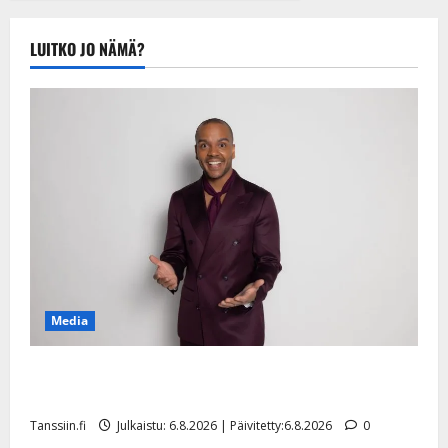
LUITKO JO NÄMÄ?
Media
Tanssii tähtien kanssa -julkkikset julki: Anna Hanski
liitää tv-parketilla
Tanssiin.fi
Julkaistu: 6.8.2026 | Päivitetty:6.8.2026
0