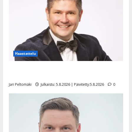
Haastattelu
Leif Lindeman levytti: ”Kuvaa osuvasti uraani
pikkupojasta näihin päiviin”
Jari Peltomäki
Julkaistu: 5.8.2026 | Päivitetty:5.8.2026
0