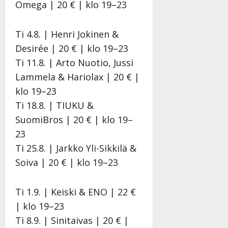
e
i
i
a
s
e
Omega | 20 € | klo 19–23
K
n
s
n
a
K
a
a
e
S
a
Tanssiin.fi
Ti 4.8. | Henri Jokinen &
t
h
n
ä
t
Desirée | 20 € | klo 19–23
r
ä
k
r
r
Julkaistu:
i
i
e
k
i
21.8.2025
Ti 11.8. | Arto Nuotio, Jussi
|
…
t
r
ä
…
Lammela & Hariolax | 20 € |
Päivitetty:22.
”
ä
r
s
”
klo 19–23
ä
a
s
Tanssiin.fi
Tanssi
n
n
ä
Ti 18.8. | TIUKU &
–
–
Julkaistu:
Julkai
SuomiBros | 20 € | klo 19–
Tanssiin.fi
D
k
20.8.2025
20.8.
23
|
|
a
u
Julkaistu:
Ti 25.8. | Jarkko Yli-Sikkilä &
Päivitetty:22.8.2025
Päivi
n
v
22.8.2025
|
n
a
Soiva | 20 € | klo 19–23
Päivitetty:22.8.2025
y
-
l
j
Ti 1.9. | Keiski & ENO | 22 €
l
a
e
v
| klo 19–23
i
i
Ti 8.9. | Sinitaivas | 20 € |
s
d