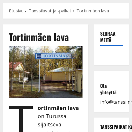
Etusivu
Tanssilavat ja -paikat
Tortinmäen lava
Tortinmäen lava
SEURAA
MEITÄ
Ota
yhteyttä
T
info@tanssiin.f
ortinmäen lava
on Turussa
sijaitseva
TANSSIPAIKAT K