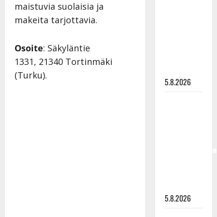
maistuvia suolaisia ja
”Kuvaa
makeita tarjottavia.
osuvasti
uraani
pikkupojasta
Osoite
: Säkyläntie
näihin
1331, 21340 Tortinmäki
päiviin”
(Turku).
5.8.2026
Jukka
Hallikainen,
50,
liikuttuu
lapsenlapsistaan
– uusi laulu
koskettaa
syvältä
5.8.2026