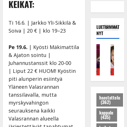
KEIKAT:
Ti 16.6. | Jarkko Yli-Sikkilä &
LUETUIMMAT
Soiva | 20 € | klo 19–23
NYT
Pe 19.6.
| Kyösti Mäkimattila
Tanssitähdet
Haastattelu
Musiikkivideo
Keikat ja kiertueet
Tanssitähdet
Tans
T
H
H
I
H
T
& Ajaton sointu |
ä
u
u
k
e
ä
Juhannustanssit klo 20-00
m
i
i
ä
i
m
| Liput 22 € HUOM! Kyöstin
ä
k
k
v
d
ä
4
5
1
2
3
4
5
I
e
e
ä
i
I
piti alunperin esiintyä
l
a
a
s
P
l
Yläneen Valasrannan
e
r
t
a
a
e
tanssilavalla, mutta
V
a
h
i
k
V
haastattelu
(362)
myrskyvahingon
a
k
y
r
a
a
i
k
v
a
r
i
seurauksena kaikki
kappale
n
a
ä
u
i
n
(435)
Valasrannan alueella
i
u
s
s
s
i
järjestettävät tapahtumat