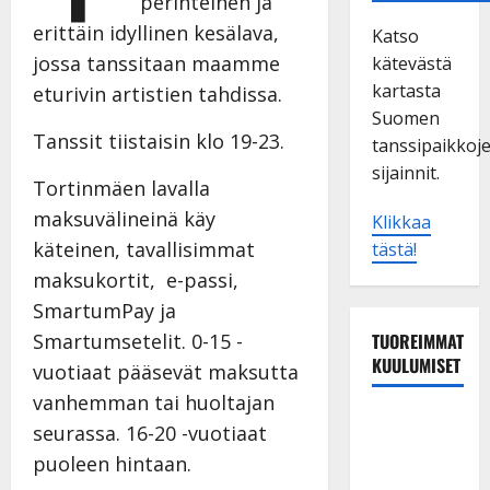
perinteinen ja
erittäin idyllinen kesälava,
Katso
jossa tanssitaan maamme
kätevästä
kartasta
eturivin artistien tahdissa.
Suomen
Tanssit tiistaisin klo 19-23.
tanssipaikkoj
sijainnit.
Tortinmäen lavalla
maksuvälineinä käy
Klikkaa
käteinen, tavallisimmat
tästä!
maksukortit, e-passi,
SmartumPay ja
TUOREIMMAT
Smartumsetelit. 0-15 -
KUULUMISET
vuotiaat pääsevät maksutta
vanhemman tai huoltajan
Tanssii
seurassa. 16-20 -vuotiaat
tähtien
puoleen hintaan.
kanssa -