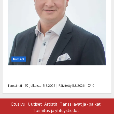
Uutiset
Jukka Hallikainen, 50, liikuttuu lapsenlapsistaan –
uusi laulu koskettaa syvältä
Tanssiin.fi
Julkaistu: 5.8.2026 | Päivitetty:5.8.2026
0
Etusivu
Uutiset
Artistit
Tanssilavat ja -paikat
Toimitus ja yhteystiedot