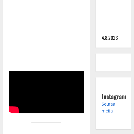
Saija
Tuupanen ei
toivu –
lääkäri:
”Vaakatasoon”
4.8.2026
Instagram
Seuraa
meitä