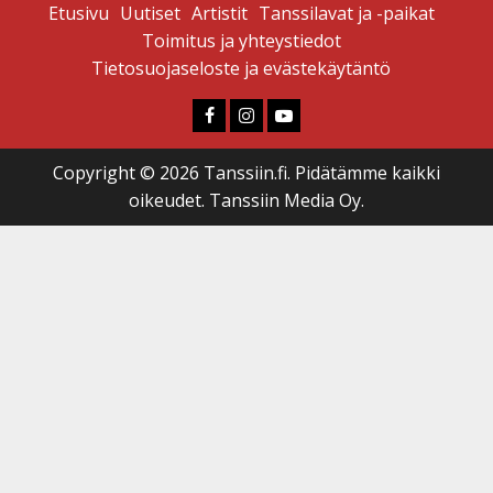
Etusivu
Uutiset
Artistit
Tanssilavat ja -paikat
Toimitus ja yhteystiedot
Tietosuojaseloste ja evästekäytäntö
Faceboook
Instagram
Youtube
Copyright © 2026 Tanssiin.fi. Pidätämme kaikki
oikeudet. Tanssiin Media Oy.