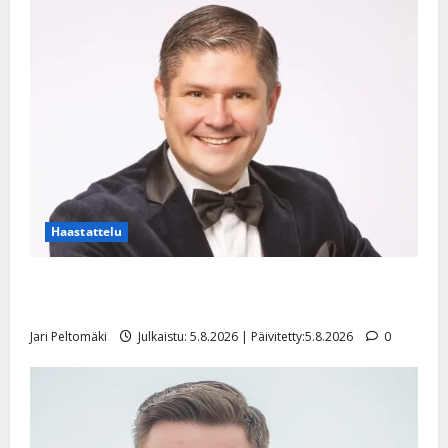
Haastattelu
Leif Lindeman levytti: ”Kuvaa osuvasti uraani
pikkupojasta näihin päiviin”
Jari Peltomäki
Julkaistu: 5.8.2026 | Päivitetty:5.8.2026
0