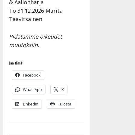
& Aallonharja
o
e
To 31.12.2026 Marita
k
o
Taavitsainen
i
k
i
o
t
o
Pidätämme oikeudet
o
s
muutoksiin.
s
t
e
Tanssiin.fi
Tanssiin.fi
Jaa tämä:
Julkaistu:
27.4.2025
Julkaistu:
Facebook
|
17.8.2025
Päivitetty:27.4.2025
|
WhatsApp
X
Päivitetty:19.8.2025
LinkedIn
Tulosta