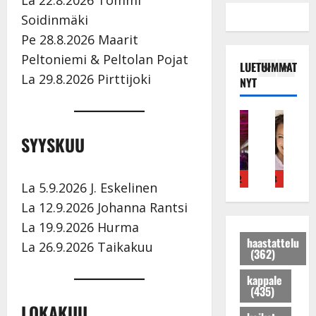
Soidinmäki
Pe 28.8.2026 Maarit
Peltoniemi & Peltolan Pojat
LUETUIMMAT
La 29.8.2026 Pirttijoki
NYT
Tanssitähdet
Haastattelu
Musiikkivideo
Keikat ja kie
Tans
T
H
H
I
H
SYYSKUU
ä
u
u
k
e
m
i
i
ä
i
ä
k
k
v
d
4
5
1
2
3
4
La 5.9.2026 J. Eskelinen
I
e
e
ä
i
La 12.9.2026 Johanna Rantsi
l
a
a
s
P
e
r
t
a
a
La 19.9.2026 Hurma
V
a
h
i
k
haastattelu
La 26.9.2026 Taikakuu
(362)
a
k
y
r
a
i
k
v
a
r
kappale
n
a
ä
u
i
(435)
i
u
s
s
s
LOKAKUU