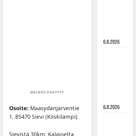
julkkikset
julki: Anna
Hanski
liitää tv-
parketilla
6.8.2026
Sopiiko
Edith Piaf
tanssilavalle?
Pirttijoki
näyttää
mallia –
MAINOS PÄÄTTYY
video
6.8.2026
Osoite:
Maasydänjärventie
1, 85470 Sievi (Kiiskilampi).
Leif
Lindeman
levytti:
Sievistä 30km, Kalajoelta