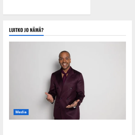
LUITKO JO NÄMÄ?
Media
Tanssii tähtien kanssa -julkkikset julki: Anna Hanski