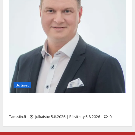
Uutiset
Jukka Hallikainen, 50, liikuttuu lapsenlapsistaan –
uusi laulu koskettaa syvältä
Tanssiin.fi
Julkaistu: 5.8.2026 | Päivitetty:5.8.2026
0