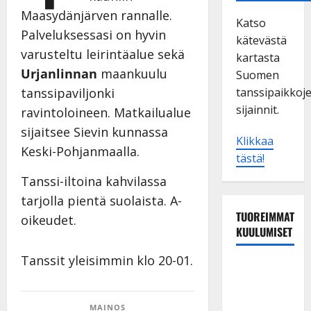
Maasydänjärven rannalle.
Katso
Palveluksessasi on hyvin
kätevästä
varusteltu leirintäalue sekä
kartasta
Urjanlinnan
maankuulu
Suomen
tanssipaikkoj
tanssipaviljonki
sijainnit.
ravintoloineen. Matkailualue
sijaitsee Sievin kunnassa
Klikkaa
Keski-Pohjanmaalla.
tästä!
Tanssi-iltoina kahvilassa
tarjolla pientä suolaista. A-
TUOREIMMAT
oikeudet.
KUULUMISET
Tanssit yleisimmin klo 20-01.
Tanssii
tähtien
kanssa -
MAINOS