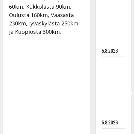
”Kuvaa
60km, Kokkolasta 90km,
osuvasti
Oulusta 160km, Vaasasta
uraani
230km, Jyväskylästä 250km
pikkupojasta
ja Kuopiosta 300km.
näihin
päiviin”
5.8.2026
Jukka
Hallikainen,
50,
liikuttuu
lapsenlapsistaan
– uusi laulu
koskettaa
syvältä
5.8.2026