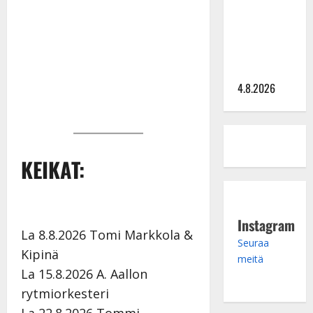
Saija
Tuupanen ei
toivu –
lääkäri:
”Vaakatasoon”
4.8.2026
KEIKAT:
Instagram
La 8.8.2026 Tomi Markkola &
Seuraa
Kipinä
meitä
La 15.8.2026 A. Aallon
rytmiorkesteri
La 22.8.2026 Tommi