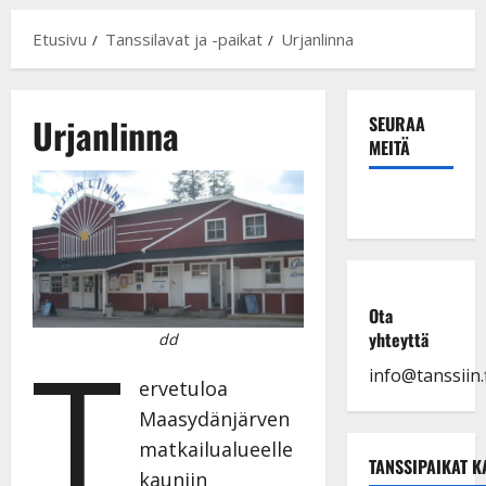
Etusivu
Tanssilavat ja -paikat
Urjanlinna
Urjanlinna
SEURAA
MEITÄ
Ota
T
yhteyttä
dd
info@tanssiin.f
ervetuloa
Maasydänjärven
matkailualueelle
TANSSIPAIKAT K
kauniin