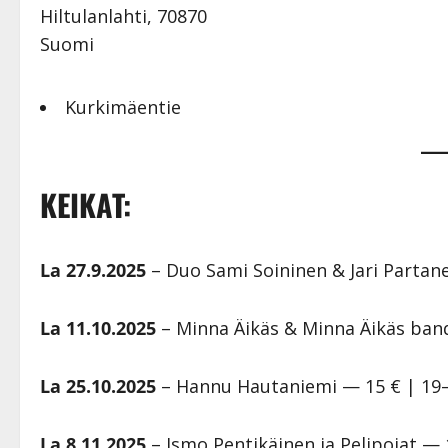
Hiltulanlahti
,
70870
Suomi
Kurkimäentie
KEIKAT:
La 27.9.2025
– Duo Sami Soininen & Jari Partan
La 11.10.2025
– Minna Äikäs & Minna Äikäs band
La 25.10.2025
– Hannu Hautaniemi — 15 € | 19–
La 8.11.2025
– Ismo Pentikäinen ja Pelipojat — 