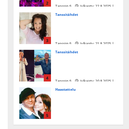
2
Tanssiin.fi
Julkaistu: 22.8.2025 |
Päivitetty:22.8.2025
Tanssitähdet
Heidi Pakarisen ja Mika
Pohjosen tytär kilpailee
missikisoissa
3
Tanssiin.fi
Julkaistu: 21.8.2025 |
Päivitetty:22.8.2025
Tanssitähdet
Tämä Ile Vainion runo Katri
Helenasta paisui hitiksi: ”Voi
tule Katri…”
4
Tanssiin.fi
Julkaistu: 20.8.2025 |
Päivitetty:22.8.2025
Haastattelu
Huikea rakkaustarina!
Dimitri Keiski ja Katja
juhlivat pian tinahäitään –
5
Dannylle iso kiitos
Tanssiin.fi
Julkaistu: 27.4.2025 |