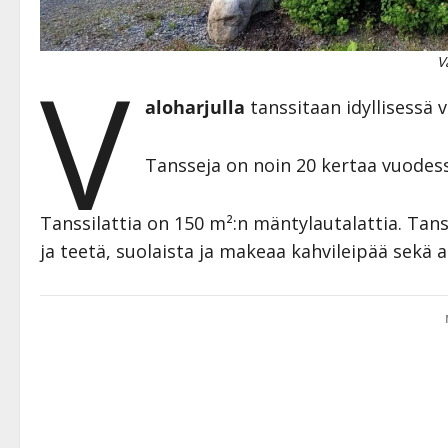
V
V
aloharjulla
tanssitaan idyllisessä
Tansseja on noin 20 kertaa vuodessa
Tanssilattia on 150 m²:n mäntylautalattia. Tans
ja teetä, suolaista ja makeaa kahvileipää sekä a