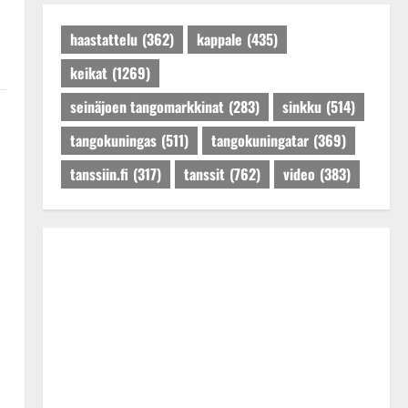
Päivitetty:27.4.2025
haastattelu
(362)
kappale
(435)
keikat
(1269)
seinäjoen tangomarkkinat
(283)
sinkku
(514)
tangokuningas
(511)
tangokuningatar
(369)
tanssiin.fi
(317)
tanssit
(762)
video
(383)