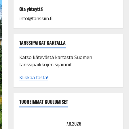
Ota yhteyttä
info@tanssiin.fi
TANSSIPAIKAT KARTALLA
Katso kätevästä kartasta Suomen
tanssipaikkojen sijainnit.
Klikkaa tästä!
TUOREIMMAT KUULUMISET
TTK-tähti Anna Hanski rakastaa tanssia – suru
tyttären syövästä painaa
7.8.2026