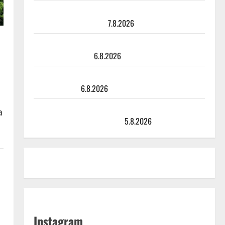
Maikilta pysäyttävä ulostulo: ”Elämä toi eteeni
sellaisen yllätyksen…”
7.8.2026
Tanssii tähtien kanssa -julkkikset julki: Anna Hanski
liitää tv-parketilla
6.8.2026
Sopiiko Edith Piaf tanssilavalle? Pirttijoki näyttää
mallia – video
6.8.2026
Leif Lindeman levytti: ”Kuvaa osuvasti uraani
a
pikkupojasta näihin päiviin”
5.8.2026
Instagram