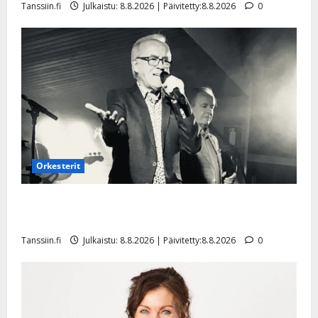
Päivitetty:22.
Tanssiin.fi
Julkaistu: 8.8.2026 | Päivitetty:8.8.2026
0
y
-
l
j
l
a
e
v
i
i
s
d
o
e
k
o
i
k
i
o
t
o
Orkesterit
o
s
s
t
Matti Ruohonen viettää taas synttäreitään täydessä
e
Tanssiin.fi
hiljaisuudessa – tämä on tilanne nyt
Tanssiin.fi
Tanssiin.fi
Julkaistu: 8.8.2026 | Päivitetty:8.8.2026
0
Julkaistu:
27.4.2025
Julkaistu:
|
17.8.2025
Päivitetty:27.4.2025
|
Päivitetty:19.8.2025