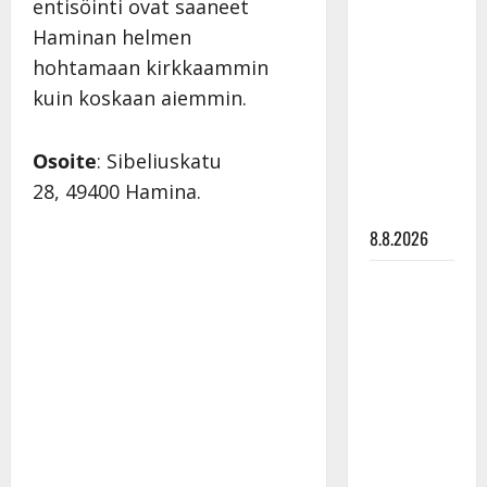
entisöinti ovat saaneet
Matti
Haminan helmen
Ruohonen
hohtamaan kirkkaammin
viettää taas
kuin koskaan aiemmin.
synttäreitään
täydessä
hiljaisuudessa
Osoite
: Sibeliuskatu
– tämä on
28, 49400 Hamina.
tilanne nyt
8.8.2026
TTK-tähti
Anna
Hanski
rakastaa
tanssia –
suru
tyttären
syövästä