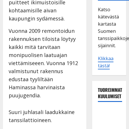
puitteet ikimuistoisille
Katso
kohtaamisille aivan
kätevästä
kaupungin sydämessä.
kartasta
Vuonna 2009 remontoidun
Suomen
tanssipaikkoj
rakennuksen tiloista löytyy
sijainnit.
kaikki mitä tarvitaan
monipuolisen laatuajan
Klikkaa
viettämiseeen. Vuonna 1912
tästä!
valmistunut rakennus
edustaa tyyliltään
Haminassa harvinaista
TUOREIMMAT
puujugendia.
KUULUMISET
Esko
Suuri juhlasali laadukkaine
Rahkonen
tanssilattioineen.
olisi