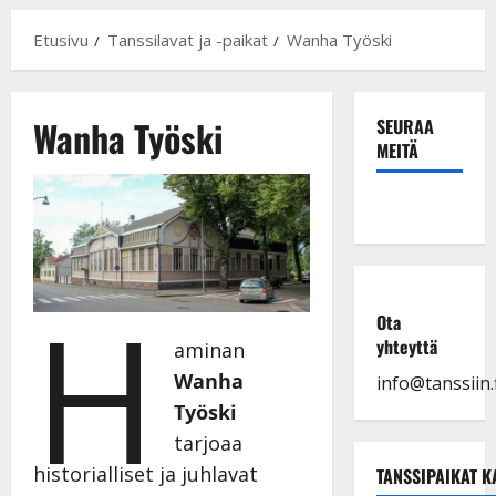
Etusivu
Tanssilavat ja -paikat
Wanha Työski
Wanha Työski
SEURAA
MEITÄ
H
Ota
yhteyttä
aminan
Wanha
info@tanssiin.f
Työski
tarjoaa
historialliset ja juhlavat
TANSSIPAIKAT K