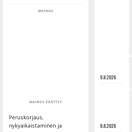
täyttänyt
90 vuotta –
MAINOS
Arto
Rahkonen
kävi
haudalla ja
kertoo
iskelmälegenda
viimeisistä
vuosista
9.8.2026
Tangokuningatar
Raija
MAINOS PÄÄTTYY
Mäntyniemi:
matka
Peruskorjaus,
tyssäsi
nykyaikaistaminen ja
8.8.2026