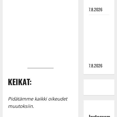
painaa
7.8.2026
Maikilta
pysäyttävä
ulostulo:
”Elämä toi
eteeni
sellaisen
yllätyksen…”
7.8.2026
KEIKAT:
Pidätämme kaikki oikeudet
muutoksiin.
Instagram