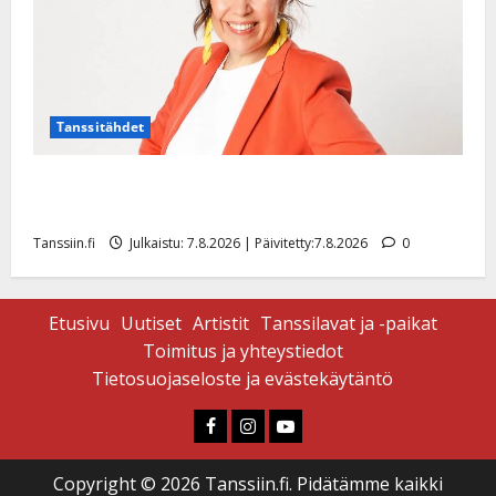
Tanssitähdet
TTK-tähti Anna Hanski rakastaa tanssia – suru
tyttären syövästä painaa
Tanssiin.fi
Julkaistu: 7.8.2026 | Päivitetty:7.8.2026
0
Etusivu
Uutiset
Artistit
Tanssilavat ja -paikat
Toimitus ja yhteystiedot
Tietosuojaseloste ja evästekäytäntö
Faceboook
Instagram
Youtube
Copyright © 2026 Tanssiin.fi. Pidätämme kaikki