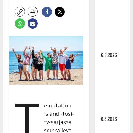
tähtien
kanssa -
julkkikset
julki: Anna
Hanski
liitää tv-
parketilla
6.8.2026
Sopiiko
Edith Piaf
tanssilavalle?
Pirttijoki
T
näyttää
mallia –
emptation
video
Island -tosi-
6.8.2026
tv-sarjassa
seikkaileva
Leif