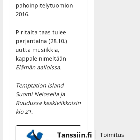
pahoinpitelytuomion
2016.
Piritalta taas tulee
perjantaina (28.10.)
uutta musiikkia,
kappale nimeltään
Elämän aalloissa
.
Temptation Island
Suomi
Nelosella ja
Ruudussa keskiviikkoisin
klo 21.
Tanssiin.fi
Toimitus