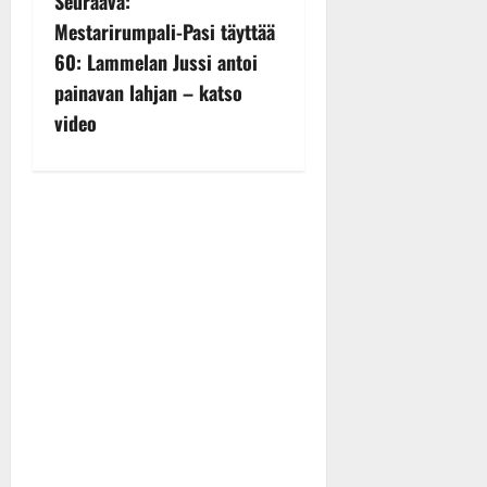
Seuraava:
n
Mestarirumpali-Pasi täyttää
60: Lammelan Jussi antoi
a
painavan lahjan – katso
v
video
i
g
a
t
i
o
n