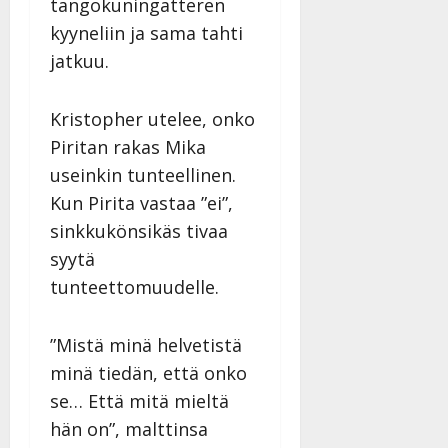
tangokuningatteren
y
l
kyyneliin ja sama tahti
l
jatkuu.
e
i
Kristopher utelee, onko
s
o
Piritan rakas Mika
k
useinkin tunteellinen.
i
Kun Pirita vastaa ”ei”,
i
t
sinkkukönsikäs tivaa
o
syytä
s
tunteettomuudelle.
Tanssiin.fi
Julkaistu:
”Mistä minä helvetistä
27.4.2025
minä tiedän, että onko
|
se… Että mitä mieltä
Päivitetty:
hän on”, malttinsa