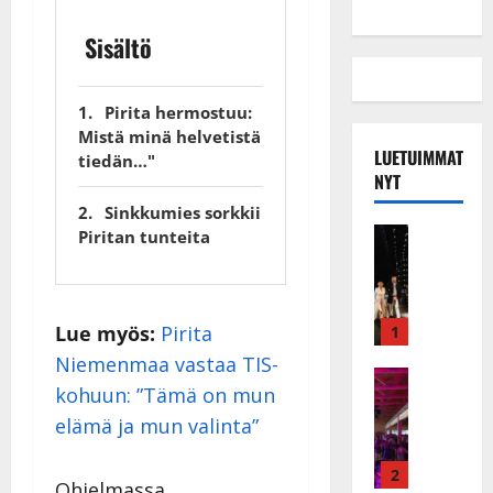
Sisältö
Pirita hermostuu:
Mistä minä helvetistä
LUETUIMMAT
tiedän…"
NYT
Sinkkumies sorkkii
Musiikkiv
Piritan tunteita
H
u
i
k
Lue myös:
Pirita
1
e
Niemenmaa vastaa TIS-
a
Keikat ja 
kohuun: ”Tämä on mun
I
t
k
elämä ja mun valinta”
h
ä
y
v
v
2
Ohjelmassa