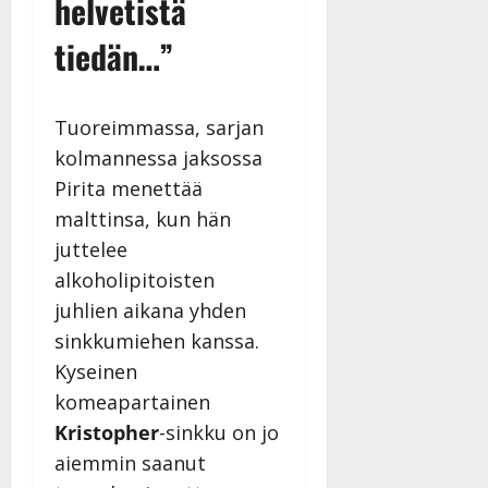
helvetistä
v
Julkaistu:
p
Päivitetty:
K
22.8.2025
i
i
tiedän…”
a
|
d
a
t
Päivitetty:
e
n
r
o
t
i
k
Tuoreimmassa, sarjan
i
…
o
kolmannessa jaksossa
n
”
o
a
Pirita menettää
s
Tanssiin.fi
h
malttinsa, kun hän
t
ä
Julkaistu:
e
juttelee
i
20.8.2025
Tanssiin.fi
alkoholipitoisten
t
|
Päivitetty:
ä
juhlien aikana yhden
Julkaistu:
ä
17.8.2025
sinkkumiehen kanssa.
n
|
Kyseinen
–
Päivitetty:
komeapartainen
D
a
Kristopher
-sinkku on jo
n
aiemmin saanut
n