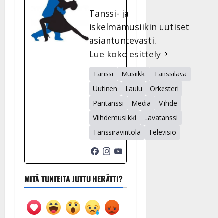
Tanssi- ja
iskelmämusiikin uutiset
asiantuntevasti.
Lue koko esittely
Tanssi
Musiikki
Tanssilava
Uutinen
Laulu
Orkesteri
Paritanssi
Media
Viihde
Viihdemusiikki
Lavatanssi
Tanssiravintola
Televisio
MITÄ TUNTEITA JUTTU HERÄTTI?