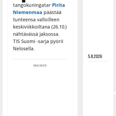
Lindeman
tangokuningatar
Pirita
levytti:
Niemenmaa
päästää
”Kuvaa
tunteensa valloilleen
osuvasti
keskiviikkoiltana (26.10.)
uraani
nähtävässä jaksossa.
pikkupojasta
TIS Suomi -sarja pyörii
näihin
Nelosella.
päiviin”
5.8.2026
Jukka
MAINOS
Hallikainen,
50,
liikuttuu
lapsenlapsistaan
– uusi laulu
koskettaa
syvältä