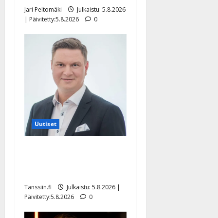
Jari Peltomäki
Julkaistu: 5.8.2026
| Päivitetty:5.8.2026
0
Uutiset
Jukka Hallikainen, 50,
liikuttuu lapsenlapsistaan –
uusi laulu koskettaa syvältä
Tanssiin.fi
Julkaistu: 5.8.2026 |
Päivitetty:5.8.2026
0