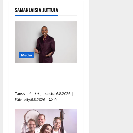
SAMANLAISIA JUTTUJA
Media
Tanssii tähtien kanssa -
julkkikset julki: Anna
Hanski liitää tv-parketilla
Tanssiin.fi
Julkaistu: 6.8.2026 |
Päivitetty:6.8.2026
0