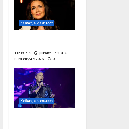
Keikat ja kiertueet
Saija Tuupanen ei toivu –
lääkäri: ”Vaakatasoon”
Tanssiin.fi
Julkaistu: 4.8.2026 |
Päivitetty:4.8.2026
0
Keikat ja kiertueet
Ilari Hämäläisen
tangomatkan hinta: 10 000