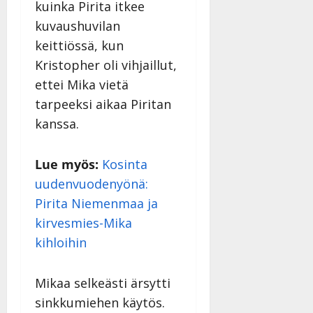
kuinka Pirita itkee
kuvaushuvilan
keittiössä, kun
Kristopher oli vihjaillut,
ettei Mika vietä
tarpeeksi aikaa Piritan
kanssa.
Lue myös:
Kosinta
uudenvuodenyönä:
Pirita Niemenmaa ja
kirvesmies-Mika
kihloihin
Mikaa selkeästi ärsytti
sinkkumiehen käytös.