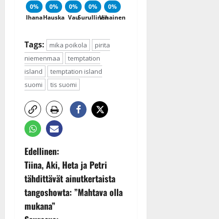
0%
0%
0%
0%
0%
Ihana
Hauska
Vau
Surullinen
Vihainen
Tags:
mika poikola
pirita
niemenmaa
temptation
island
temptation island
suomi
tis suomi
P
Edellinen:
Tiina, Aki, Heta ja Petri
o
tähdittävät ainutkertaista
s
tangoshowta: ”Mahtava olla
mukana”
t