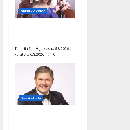
Musiikkivideo
Sopiiko Edith Piaf
tanssilavalle? Pirttijoki
näyttää mallia – video
Tanssiin.fi
Julkaistu: 6.8.2026 |
Päivitetty:6.8.2026
0
Haastattelu
Leif Lindeman levytti:
”Kuvaa osuvasti uraani
pikkupojasta näihin päiviin”