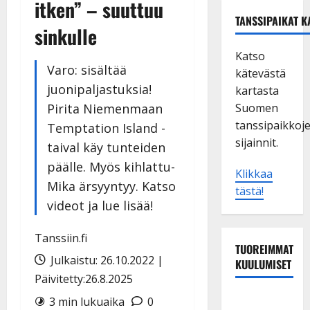
itken” – suuttuu
TANSSIPAIKAT K
sinkulle
Katso
Varo: sisältää
kätevästä
juonipaljastuksia!
kartasta
Pirita Niemenmaan
Suomen
tanssipaikkoj
Temptation Island -
sijainnit.
taival käy tunteiden
päälle. Myös kihlattu-
Klikkaa
Mika ärsyyntyy. Katso
tästä!
videot ja lue lisää!
Tanssiin.fi
TUOREIMMAT
Julkaistu: 26.10.2022 |
KUULUMISET
Päivitetty:26.8.2025
Tanssii
3 min lukuaika
0