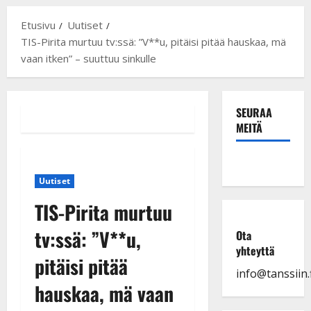
Etusivu
Uutiset
TIS-Pirita murtuu tv:ssä: ”V**u, pitäisi pitää hauskaa, mä
vaan itken” – suuttuu sinkulle
SEURAA
MEITÄ
Uutiset
TIS-Pirita murtuu
tv:ssä: ”V**u,
Ota
yhteyttä
pitäisi pitää
info@tanssiin.f
hauskaa, mä vaan