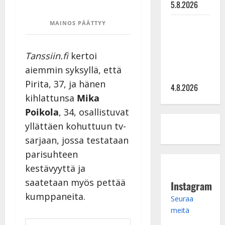
5.8.2026
Saija
MAINOS PÄÄTTYY
Tuupanen ei
toivu –
Tanssiin.fi
kertoi
lääkäri:
aiemmin syksyllä, että
”Vaakatasoon”
Pirita, 37, ja hänen
4.8.2026
kihlattunsa
Mika
Poikola
, 34, osallistuvat
yllättäen kohuttuun tv-
sarjaan, jossa testataan
parisuhteen
kestävyyttä ja
saatetaan myös pettää
Instagram
kumppaneita.
Seuraa
meitä