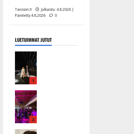
eurolla keikkoja sivu suun
Tanssiin.fi
Julkaistu: 4.8.2026 |
Päivitetty:4.8.2026
0
LUETUIMMAT JUTUT
Huikeat
hyvästit!
Tommi
saatteli
Katri
1
Helenan
Ikävä
lavalta
sairauskohta
viimeisen
us: soittaja
kerran –
tuupertui
kuva- ja
kesken
2
videokooste
tanssikeikan
Tanssiin.fi
Heidi
Särkässä