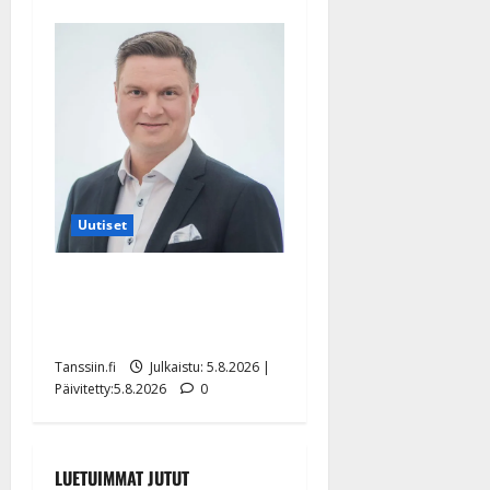
Uutiset
Jukka Hallikainen, 50,
liikuttuu lapsenlapsistaan –
uusi laulu koskettaa syvältä
Tanssiin.fi
Julkaistu: 5.8.2026 |
Päivitetty:5.8.2026
0
LUETUIMMAT JUTUT