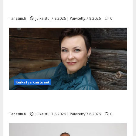
TTK-tähti Anna Hanski rakastaa tanssia – suru
tyttären syövästä painaa
Tanssiin.fi
Julkaistu: 7.8.2026 | Päivitetty:7.8.2026
0
Keikat ja kiertueet
Maikilta pysäyttävä ulostulo: ”Elämä toi eteeni
sellaisen yllätyksen…”
Tanssiin.fi
Julkaistu: 7.8.2026 | Päivitetty:7.8.2026
0