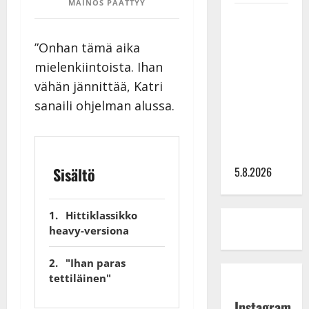
MAINOS PÄÄTTYY
Leif
Lindeman
”Onhan tämä aika
levytti:
mielenkiintoista. Ihan
”Kuvaa
osuvasti
vähän jännittää, Katri
uraani
sanaili ohjelman alussa.
pikkupojasta
näihin
päiviin”
5.8.2026
Sisältö
Hittiklassikko
heavy-versiona
"Ihan paras
tettiläinen"
Instagram