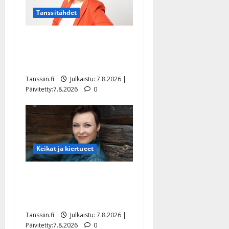
Tanssitähdet
TTK-tähti Anna Hanski
rakastaa tanssia – suru
tyttären syövästä painaa
Tanssiin.fi
Julkaistu: 7.8.2026 |
Päivitetty:7.8.2026
0
Keikat ja kiertueet
Maikilta pysäyttävä
ulostulo: ”Elämä toi eteeni
sellaisen yllätyksen…”
Tanssiin.fi
Julkaistu: 7.8.2026 |
Päivitetty:7.8.2026
0