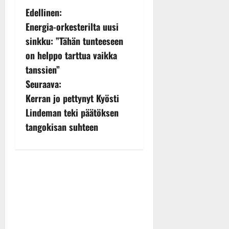
P
Edellinen:
Energia-orkesterilta uusi
o
sinkku: ”Tähän tunteeseen
s
on helppo tarttua vaikka
tanssien”
t
Seuraava:
n
Kerran jo pettynyt Kyösti
Lindeman teki päätöksen
a
tangokisan suhteen
v
i
g
a