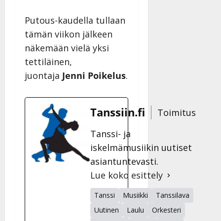
Putous-kaudella tullaan
tämän viikon jälkeen
näkemään vielä yksi
tettiläinen,
juontaja
Jenni Poikelus
.
Tanssiin.fi
Toimitus
Tanssi- ja
iskelmämusiikin uutiset
asiantuntevasti.
Lue koko esittely
Tanssi
Musiikki
Tanssilava
Uutinen
Laulu
Orkesteri