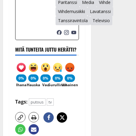
Paritanssi
Media
Viihde
Viihdemusiikki
Lavatanssi
Tanssiravintola
Televisio
MITÄ TUNTEITA JUTTU HERÄTTI?
0%
0%
0%
0%
0%
Ihana
Hauska
Vau
Surullinen
Vihainen
Tags:
putous
tv