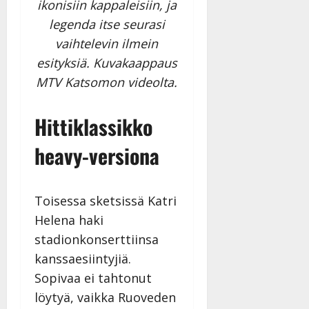
ikonisiin kappaleisiin, ja
a
legenda itse seurasi
n
n
vaihtelevin ilmein
y
esityksiä. Kuvakaappaus
l
MTV Katsomon videolta.
l
e
i
Hittiklassikko
s
heavy-versiona
o
k
i
i
Toisessa sketsissä Katri
t
Helena haki
o
stadionkonserttiinsa
s
kanssaesiintyjiä.
Tanssiin.fi
Sopivaa ei tahtonut
Julkaistu:
löytyä, vaikka Ruoveden
27.4.2025