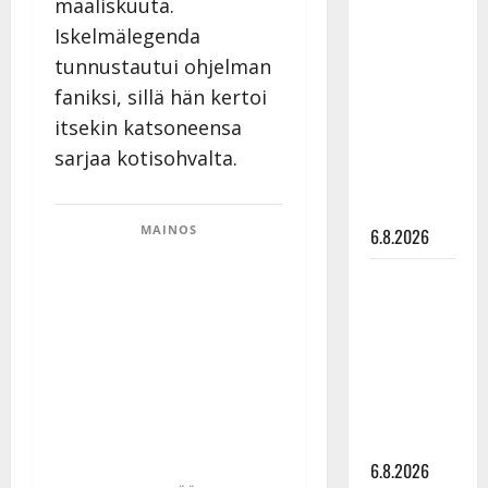
maaliskuuta.
Tanssii
Iskelmälegenda
tähtien
tunnustautui ohjelman
kanssa -
faniksi, sillä hän kertoi
julkkikset
julki: Anna
itsekin katsoneensa
Hanski
sarjaa kotisohvalta.
liitää tv-
parketilla
MAINOS
6.8.2026
Sopiiko
Edith Piaf
tanssilavalle?
Pirttijoki
näyttää
mallia –
video
6.8.2026