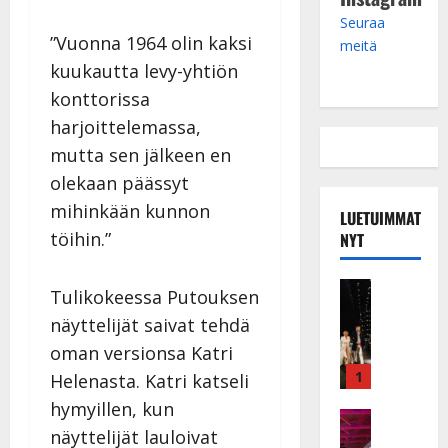
Seuraa
”Vuonna 1964 olin kaksi
meitä
kuukautta levy-yhtiön
konttorissa
harjoittelemassa,
mutta sen jälkeen en
olekaan päässyt
mihinkään kunnon
LUETUIMMAT
töihin.”
NYT
Musiikkiv
Tulikokeessa Putouksen
H
näyttelijät saivat tehdä
u
i
oman versionsa Katri
k
1
Helenasta. Katri katseli
e
hymyillen, kun
a
Keikat ja 
näyttelijät lauloivat
I
t