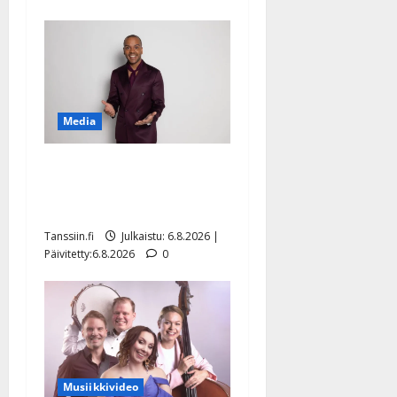
Media
Tanssii tähtien kanssa -
julkkikset julki: Anna
Hanski liitää tv-parketilla
Tanssiin.fi
Julkaistu: 6.8.2026 |
Päivitetty:6.8.2026
0
Musiikkivideo