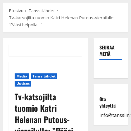
Etusivu
Tanssitähdet
Tv-katsojilta tuomio Katri Helenan Putous-vierailulle:
”Pääsi helpolla…”
SEURAA
MEITÄ
Media
Tanssitähdet
Uutiset
Tv-katsojilta
Ota
tuomio Katri
yhteyttä
info@tanssiin.f
Helenan Putous-
vierailulle: ”Pääsi