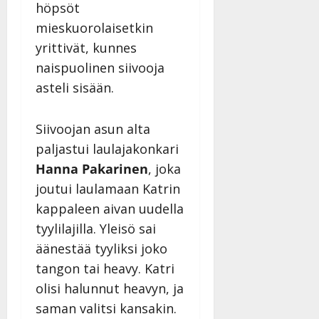
|
höpsöt
Päivitetty:
mieskuorolaisetkin
yrittivät, kunnes
naispuolinen siivooja
asteli sisään.
Siivoojan asun alta
paljastui laulajakonkari
Hanna Pakarinen
, joka
joutui laulamaan Katrin
kappaleen aivan uudella
tyylilajilla. Yleisö sai
äänestää tyyliksi joko
tangon tai heavy. Katri
olisi halunnut heavyn, ja
saman valitsi kansakin.