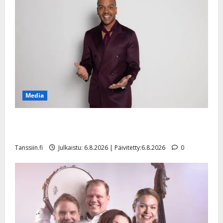
Media
Tanssii tähtien kanssa -julkkikset julki: Anna Hanski
liitää tv-parketilla
Tanssiin.fi
Julkaistu: 6.8.2026 | Päivitetty:6.8.2026
0