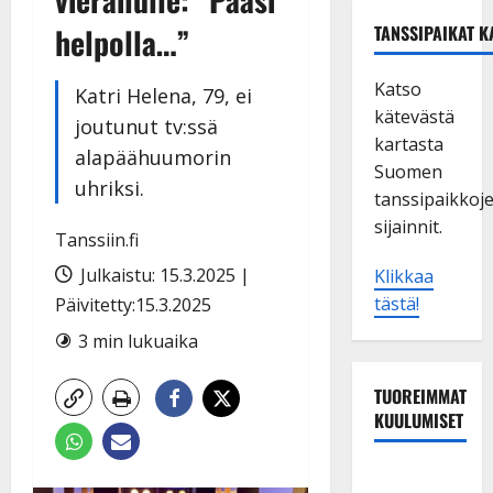
helpolla…”
TANSSIPAIKAT K
Katso
Katri Helena, 79, ei
kätevästä
joutunut tv:ssä
kartasta
alapäähuumorin
Suomen
uhriksi.
tanssipaikkoj
sijainnit.
Tanssiin.fi
Julkaistu: 15.3.2025 |
Klikkaa
tästä!
Päivitetty:15.3.2025
3 min lukuaika
TUOREIMMAT
KUULUMISET
TTK-tähti