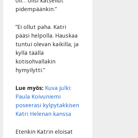
oli… olisi katsellut
pidempäänkin.”
”Ei ollut paha. Katri
pääsi helpolla. Hauskaa
tuntui olevan kaikilla, ja
kyllä täällä
kotisohvallakin
hymyilytti.”
Lue myös:
Kuva julki:
Paula Koivuniemi
poseerasi kylpytakkisen
Katri Helenan kanssa
Etenkin Katrin eloisat