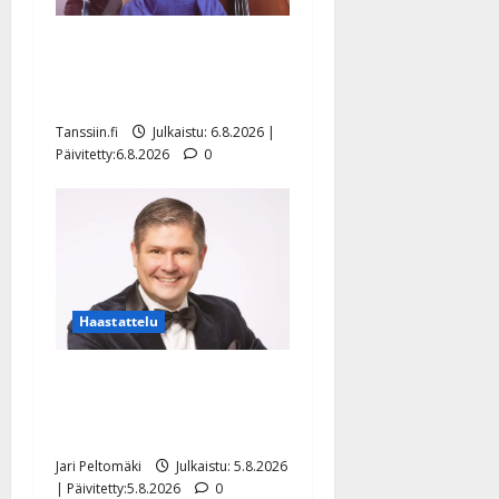
Sopiiko Edith Piaf
tanssilavalle? Pirttijoki
näyttää mallia – video
Tanssiin.fi
Julkaistu: 6.8.2026 |
Päivitetty:6.8.2026
0
Haastattelu
Leif Lindeman levytti:
”Kuvaa osuvasti uraani
pikkupojasta näihin päiviin”
Jari Peltomäki
Julkaistu: 5.8.2026
| Päivitetty:5.8.2026
0