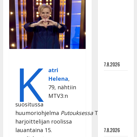
Anna
Hanski
rakastaa
tanssia –
suru
tyttären
syövästä
K
painaa
7.8.2026
atri
Maikilta
Helena
,
pysäyttävä
79,
nähtiin
ulostulo:
MTV3:n
”Elämä toi
suositussa
eteeni
huumoriohjelma
Putouksessa
TET-
sellaisen
harjoittelijan roolissa
yllätyksen…”
7.8.2026
lauantaina 15.