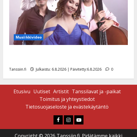
Musiikkivideo
Sopiiko Edith Piaf tanssilavalle? Pirttijoki näyttää
mallia – video
Tanssiin.fi
Julkaistu: 6.8.2026 | Päivitetty:6.8.2026
0
Etusivu
Uutiset
Artistit
Tanssilavat ja -paikat
Toimitus ja yhteystiedot
Tietosuojaseloste ja evästekäytäntö
Faceboook
Instagram
Youtube
Copyright © 2026 Tanssiin.fi. Pidätämme kaikki