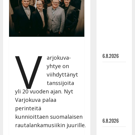
tähtien
kanssa -
julkkikset
julki: Anna
Hanski
liitää tv-
V
parketilla
6.8.2026
arjokuva-
yhtye on
Sopiiko
viihdyttänyt
Edith Piaf
tanssilavalle?
tanssijoita
Pirttijoki
yli 20 vuoden ajan. Nyt
näyttää
Varjokuva palaa
mallia –
perinteitä
video
kunnioittaen suomalaisen
6.8.2026
rautalankamusiikin juurille.
Leif