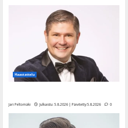
Haastattelu
Leif Lindeman levytti: ”Kuvaa osuvasti uraani
pikkupojasta näihin päiviin”
Jari Peltomäki
Julkaistu: 5.8.2026 | Päivitetty:5.8.2026
0