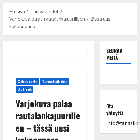
Etusivu
Tanssitähdet
Varjokuva palaa rautalankajuurilleen – tässä uusi
kokoonpano
SEURAA
MEITÄ
Orkesterit
Tanssitähdet
Uutiset
Varjokuva palaa
Ota
rautalankajuurille
yhteyttä
info@tanssiin.f
en – tässä uusi
kokoonpano