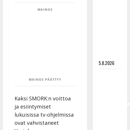
Lindeman
MAINOS
levytti:
”Kuvaa
osuvasti
uraani
pikkupojasta
näihin
päiviin”
5.8.2026
Jukka
MAINOS PÄÄTTYY
Hallikainen,
50,
liikuttuu
Kaksi SMORK:n voittoa
lapsenlapsistaan
ja esiintymiset
– uusi laulu
lukuisissa tv-ohjelmissa
koskettaa
ovat vahvistaneet
syvältä