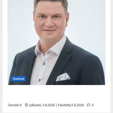
Uutiset
Jukka Hallikainen, 50, liikuttuu lapsenlapsistaan –
uusi laulu koskettaa syvältä
Tanssiin.fi
Julkaistu: 5.8.2026 | Päivitetty:5.8.2026
0