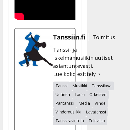
y
l
l
e
i
s
Tanssiin.fi
Toimitus
o
k
Tanssi- ja
i
iskelmämusiikin uutiset
i
asiantuntevasti.
t
o
Lue koko esittely
s
Tanssi
Musiikki
Tanssilava
Tanssiin.fi
Uutinen
Laulu
Orkesteri
Julkaistu:
Paritanssi
Media
Viihde
27.4.2025
|
Viihdemusiikki
Lavatanssi
Päivitetty:
Tanssiravintola
Televisio