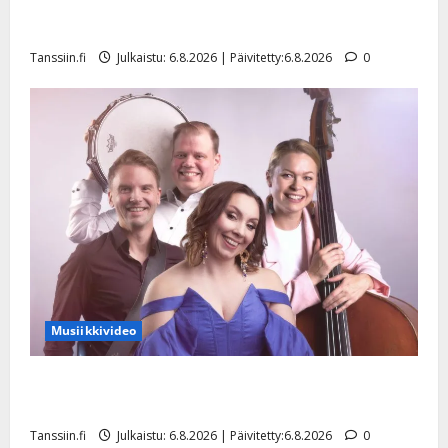
Tanssii tähtien kanssa -julkkikset julki: Anna Hanski
liitää tv-parketilla
Tanssiin.fi
Julkaistu: 6.8.2026 | Päivitetty:6.8.2026
0
Musiikkivideo
Sopiiko Edith Piaf tanssilavalle? Pirttijoki näyttää
mallia – video
Tanssiin.fi
Julkaistu: 6.8.2026 | Päivitetty:6.8.2026
0