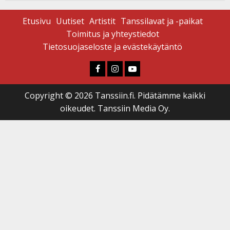
Etusivu
Uutiset
Artistit
Tanssilavat ja -paikat
Toimitus ja yhteystiedot
Tietosuojaseloste ja evästekäytäntö
Faceboook
Instagram
Youtube
Copyright © 2026 Tanssiin.fi. Pidätämme kaikki
oikeudet. Tanssiin Media Oy.