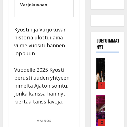
Varjokuvaan
Kyöstin ja Varjokuvan
historia ulottui aina
LUETUIMMAT
viime vuosituhannen
NYT
loppuun.
Musiikkiv
H
Vuodelle 2025 Kyösti
u
perusti uuden yhtyeen
i
k
nimeltä Ajaton sointu,
1
e
jonka kanssa hän nyt
a
Keikat ja 
kiertää tanssilavoja.
I
t
k
h
ä
y
v
MAINOS
v
2