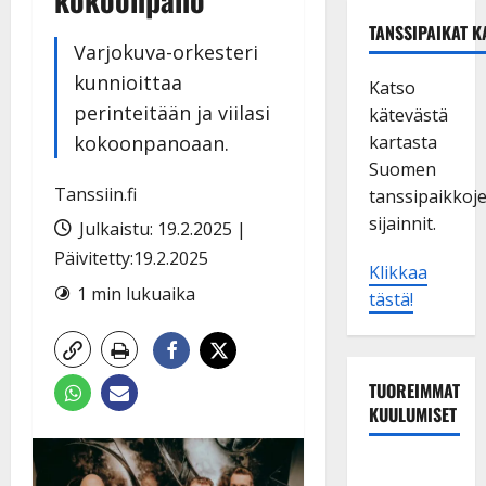
TANSSIPAIKAT K
Varjokuva-orkesteri
kunnioittaa
Katso
perinteitään ja viilasi
kätevästä
kokoonpanoaan.
kartasta
Suomen
Tanssiin.fi
tanssipaikkoj
sijainnit.
Julkaistu: 19.2.2025 |
Päivitetty:19.2.2025
Klikkaa
1 min lukuaika
tästä!
TUOREIMMAT
KUULUMISET
Tanssii