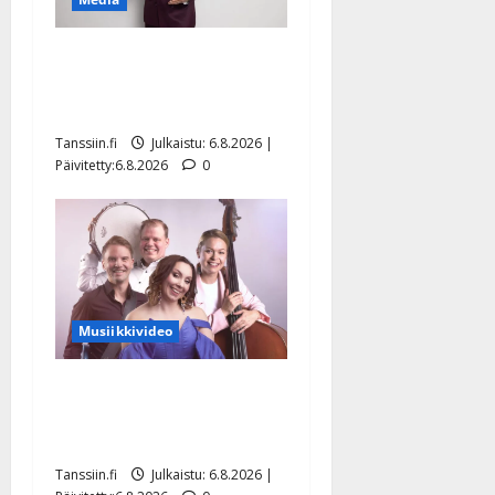
Tanssii tähtien kanssa -
julkkikset julki: Anna
Hanski liitää tv-parketilla
Tanssiin.fi
Julkaistu: 6.8.2026 |
Päivitetty:6.8.2026
0
Musiikkivideo
Sopiiko Edith Piaf
tanssilavalle? Pirttijoki
näyttää mallia – video
Tanssiin.fi
Julkaistu: 6.8.2026 |