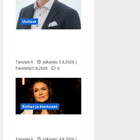
Uutiset
Jukka Hallikainen, 50,
liikuttuu lapsenlapsistaan –
uusi laulu koskettaa syvältä
Tanssiin.fi
Julkaistu: 5.8.2026 |
Päivitetty:5.8.2026
0
Keikat ja kiertueet
Saija Tuupanen ei toivu –
lääkäri: ”Vaakatasoon”
Tanssiin.fi
Julkaistu: 4.8.2026 |