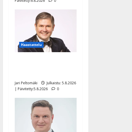
Päivitetty:6.8.2026
0
Haastattelu
Leif Lindeman levytti:
”Kuvaa osuvasti uraani
pikkupojasta näihin päiviin”
Jari Peltomäki
Julkaistu: 5.8.2026
| Päivitetty:5.8.2026
0