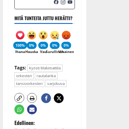
MITÄ TUNTEITA JUTTU HERÄTTI?
100%
0%
0%
0%
0%
Ihana
Hauska
Vau
Surullinen
Vihainen
Tags:
Kyösti Mäkimattila
orkesteri
rautalanka
tanssiorkesteri
varjokuva
P
Edellinen: