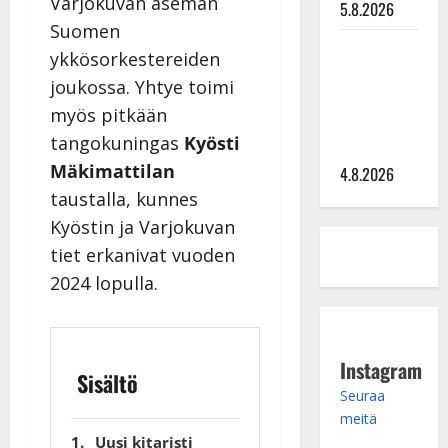
Varjokuvan aseman
5.8.2026
Suomen
Saija
ykkösorkestereiden
Tuupanen ei
joukossa. Yhtye toimi
toivu –
myös pitkään
lääkäri:
tangokuningas
Kyösti
”Vaakatasoon”
Mäkimattilan
4.8.2026
taustalla, kunnes
Kyöstin ja Varjokuvan
tiet erkanivat vuoden
2024 lopulla.
Instagram
Sisältö
Seuraa
meitä
Uusi kitaristi