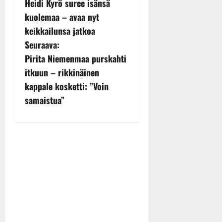
Heidi Kyrö suree isänsä
o
kuolemaa – avaa nyt
s
keikkailunsa jatkoa
Seuraava:
t
Pirita Niemenmaa purskahti
n
itkuun – rikkinäinen
kappale kosketti: ”Voin
a
samaistua”
v
i
g
a
t
i