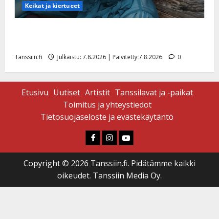
Keikat ja kiertueet
Maikilta pysäyttävä ulostulo: ”Elämä toi eteeni
sellaisen yllätyksen…”
Tanssiin.fi
Julkaistu: 7.8.2026 | Päivitetty:7.8.2026
0
Etusivu
Uutiset
Artistit
Tanssilavat ja -paikat
Toimitus ja yhteystiedot
Tietosuojaseloste ja evästekäytäntö
Faceboook
Instagram
Youtube
Copyright © 2026 Tanssiin.fi. Pidätämme kaikki
oikeudet. Tanssiin Media Oy.