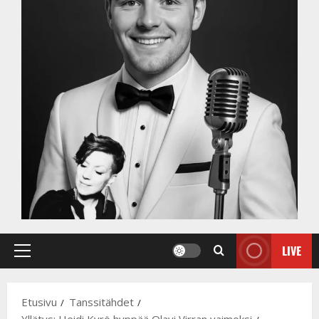
LIVE
Primary
Menu
Etusivu
Tanssitähdet
Yllätys: Heidi Kyrö hyppää Olavi Virran vaimoksi