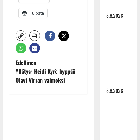
tyssäsi
Tulosta
8.8.2026
Matti
Ruohonen
viettää taas
synttäreitään
täydessä
P
Edellinen:
hiljaisuudessa
Yllätys: Heidi Kyrö hyppää
o
– tämä on
Olavi Virran vaimoksi
tilanne nyt
s
8.8.2026
t
TTK-tähti
Anna
n
Hanski
rakastaa
a
tanssia –