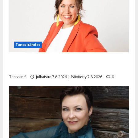
e
i
s
o
k
i
i
Tanssitähdet
t
o
TTK-tähti Anna Hanski rakastaa tanssia – suru
s
tyttären syövästä painaa
Tanssiin.fi
Tanssiin.fi
Julkaistu: 7.8.2026 | Päivitetty:7.8.2026
0
Julkaistu:
27.4.2025
|
Päivitetty: