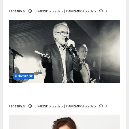
a
t
Päivitetty:
e
Tangokuningatar Raija Mäntyniemi: matka tyssäsi
n
r
o
Tanssiin.fi
Julkaistu: 8.8.2026 | Päivitetty:8.8.2026
0
t
i
k
i
…
o
n
”
o
a
s
Tanssiin.fi
h
t
ä
Julkaistu:
e
i
20.8.2025
Tanssiin.fi
t
|
Päivitetty:
ä
Julkaistu:
ä
17.8.2025
n
Orkesterit
|
–
Päivitetty:
D
Matti Ruohonen viettää taas synttäreitään täydessä
a
hiljaisuudessa – tämä on tilanne nyt
n
Tanssiin.fi
Julkaistu: 8.8.2026 | Päivitetty:8.8.2026
0
n
y
l
l