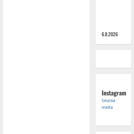
julki: Anna
Hanski
liitää tv-
parketilla
6.8.2026
Instagram
Seuraa
meitä