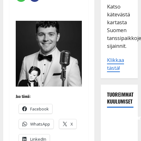
Katso
kätevästä
kartasta
Suomen
tanssipaikkoj
sijainnit.
Klikkaa
tästä!
TUOREIMMAT
Jaa tämä:
KUULUMISET
Facebook
Tangokuningatar
WhatsApp
X
Raija
Mäntyniemi:
LinkedIn
matka