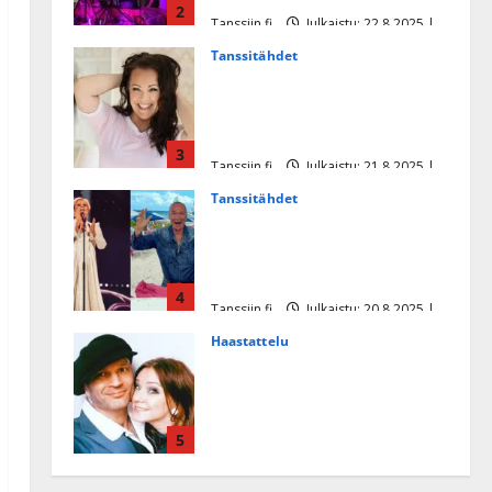
2
Tanssiin.fi
Julkaistu: 22.8.2025 |
Päivitetty:22.8.2025
Tanssitähdet
Heidi Pakarisen ja Mika
Pohjosen tytär kilpailee
missikisoissa
3
Tanssiin.fi
Julkaistu: 21.8.2025 |
Päivitetty:22.8.2025
Tanssitähdet
Tämä Ile Vainion runo Katri
Helenasta paisui hitiksi: ”Voi
tule Katri…”
4
Tanssiin.fi
Julkaistu: 20.8.2025 |
Päivitetty:22.8.2025
Haastattelu
Huikea rakkaustarina!
Dimitri Keiski ja Katja
juhlivat pian tinahäitään –
5
Dannylle iso kiitos
Tanssiin.fi
Julkaistu: 27.4.2025 |