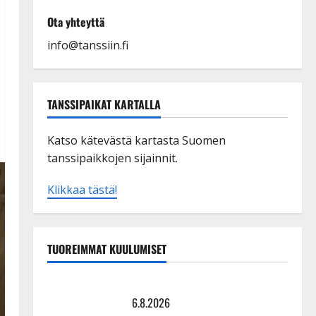
Ota yhteyttä
info@tanssiin.fi
TANSSIPAIKAT KARTALLA
Katso kätevästä kartasta Suomen
tanssipaikkojen sijainnit.
Klikkaa tästä!
TUOREIMMAT KUULUMISET
Tanssii tähtien kanssa -julkkikset julki: Anna Hanski
liitää tv-parketilla
6.8.2026