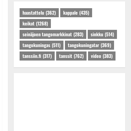
Päivitetty:27.4.2025
haastattelu
(362)
kappale
(435)
keikat
(1268)
seinäjoen tangomarkkinat
(283)
sinkku
(514)
tangokuningas
(511)
tangokuningatar
(369)
tanssiin.fi
(317)
tanssit
(762)
video
(383)