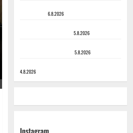
Sopiiko Edith Piaf tanssilavalle? Pirttijoki näyttää
mallia – video
6.8.2026
Leif Lindeman levytti: ”Kuvaa osuvasti uraani
pikkupojasta näihin päiviin”
5.8.2026
Jukka Hallikainen, 50, liikuttuu lapsenlapsistaan –
uusi laulu koskettaa syvältä
5.8.2026
Saija Tuupanen ei toivu – lääkäri: ”Vaakatasoon”
4.8.2026
Instagram