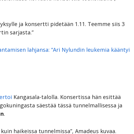
ksylle ja konsertti pidetään 1.11. Teemme siis 3
in sarjasta.”
tamisen lahjansa: “Ari Nylundin leukemia kääntyi
ertoi
Kangasala-talolla. Konsertissa hän esittää
Tangokuningasta säestää tässä tunnelmallisessa ja
en
.
sa kuin haikeissa tunnelmissa”, Amadeus kuvaa.