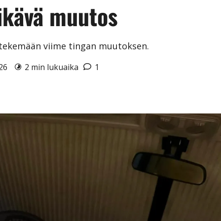
ikävä muutos
tekemään viime tingan muutoksen.
026
2 min lukuaika
1