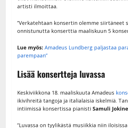
artisti ilmoittaa.
”Verkatehtaan konsertin olemme siirtäneet sy
onnistunutta konserttia maaliskuun 5 konsert
Lue myös:
Amadeus Lundberg paljastaa paran
parempaan”
Lisää konsertteja luvassa
Keskiviikkona 18. maaliskuuta Amadeus
kons
ikivihreitä tangoja ja italialaisia iskelmiä. 
intiimissä konsertissa pianisti
Samuli Jokin
”Luvassa on tyylikästä musiikkia niin iloisis