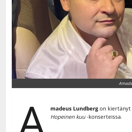
Amade
A
madeus Lundberg
on kiertänyt
Hopeinen kuu
-konserteissa.