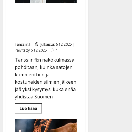
Näkökulma: Kun Katri
Helena lauloi, Suomi oli
taas hetken yhtä – oliko
se viimeinen kerta?
Tanssiin.fi
Julkaistu: 6.12.2025 |
Päivitetty:6.12.2025
1
Tanssiin.fi:n näkökulmassa
pohditaan, kuinka satojen
kommenttien ja
kostuneiden silmien jälkeen
jää yksi kysymys: kuka enää
yhdistää Suomen...
Lue
Lue lisää
lisää
aiheesta
Näkökulma:
Kun
Katri