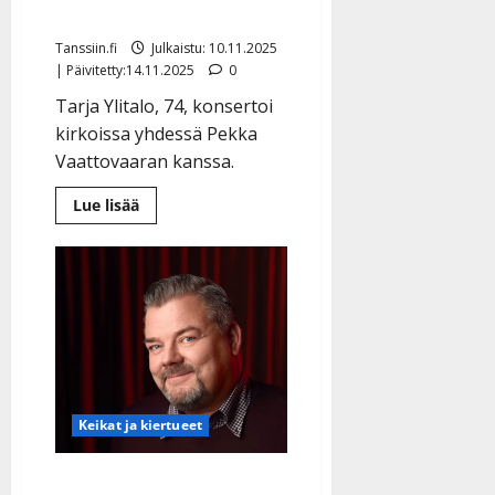
kirkkonserteissa
Tanssiin.fi
Julkaistu: 10.11.2025
| Päivitetty:14.11.2025
0
Tarja Ylitalo, 74, konsertoi
kirkoissa yhdessä Pekka
Vaattovaaran kanssa.
Lue
Lue lisää
lisää
aiheesta
Tarja
Ylitalo
nousee
taas
lavalle
–
laulaa
kirkkonserteissa
Keikat ja kiertueet
Jari Sillanpää tarjoaa nyt