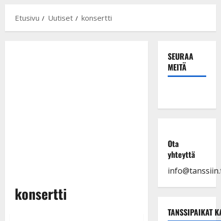
Etusivu
Uutiset
konsertti
SEURAA
MEITÄ
Ota
yhteyttä
info@tanssiin.f
konsertti
TANSSIPAIKAT K