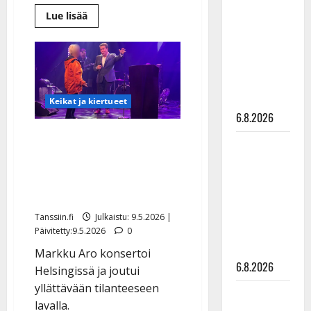
kanssa -
Lue
Lue lisää
lisää
julkkikset
aiheesta
Eino
julki: Anna
Grön,
Hanski
87,
jatkaa
liitää tv-
keikkailua:
”Niin
parketilla
Keikat ja kiertueet
kauan
kuin
6.8.2026
ääni
kulkee
Yllättävä välikohtaus
ja
Sopiiko
jalka
Markku Aron konsertissa:
Edith Piaf
nousee”
–
järjestysmies apuun –
tanssilavalle?
yllättää
nyt
kuvat
Pirttijoki
Tavastialla
näyttää
Tanssiin.fi
Julkaistu: 9.5.2026 |
mallia –
Päivitetty:9.5.2026
0
video
Markku Aro konsertoi
6.8.2026
Helsingissä ja joutui
yllättävään tilanteeseen
Leif
lavalla.