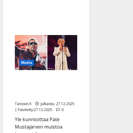
–
katso
videot
Media
Ohjelmat uusiksi: Ylen tv-
illan tähtinä Pate
Mustajärvi ja Katri Helena
Tanssiin.fi
Julkaistu: 27.12.2025
| Päivitetty:27.12.2025
0
Yle kunnioittaa Pate
Mustajärven muistoa