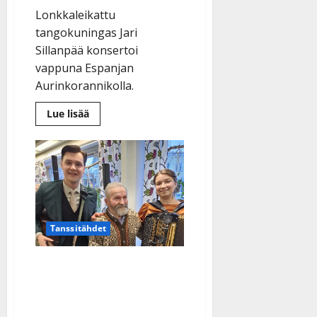
Lonkkaleikattu
tangokuningas Jari
Sillanpää konsertoi
vappuna Espanjan
Aurinkorannikolla.
Lue
Lue lisää
lisää
aiheesta
Jari
Sillanpäätä
odottaa
linnakeikka
Fuengirolassa
–
hylkäsi
jo
kepit
Tanssitähdet
Tangokuningas kiitti 102
vuotta täyttävää
sotaveteraani-Hannesta