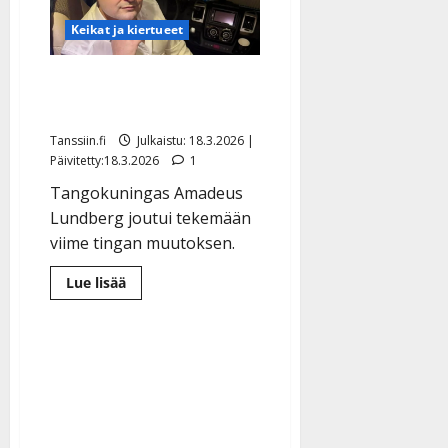
hyväksi
n
Keikat ja kiertueet
y
l
l
Amadeus Lundberg: ikävä
e
muutos
i
Tanssiin.fi
Julkaistu: 18.3.2026 |
s
Päivitetty:18.3.2026
1
o
k
Tangokuningas Amadeus
i
Lundberg joutui tekemään
i
viime tingan muutoksen.
t
o
Lue
Lue lisää
lisää
s
aiheesta
Amadeus
Tanssiin.fi
Lundberg:
ikävä
muutos
Julkaistu:
27.4.2025
|
Päivitetty: