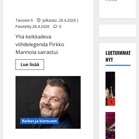
Pirkko Mannola, 87: ikävä
tartunta
Tanssiin.fi
Julkaistu: 28.4.2026 |
Päivitetty:28.4.2026
0
Yhä keikkaileva
viihdelegenda Pirkko
Mannola sairastui.
LUETUIMMAT
NYT
Lue
Lue lisää
lisää
aiheesta
Musiikkiv
Pirkko
H
Mannola,
87:
u
ikävä
i
tartunta
k
1
e
a
Keikat ja 
I
t
Keikat ja kiertueet
k
h
ä
y
Jari Sillanpää: iloinen