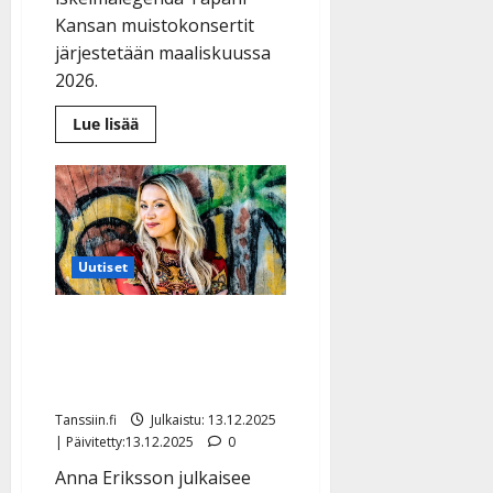
Kansan muistokonsertit
järjestetään maaliskuussa
2026.
Lue
Lue lisää
lisää
aiheesta
Tapani
Kansan
muistokonsertti
julki:
Teemu
Roivainen
ja
Uutiset
pikkuveli
Seppo
Kansa
Anna Erikssonilta isoja
esiintyjinä
uutisia: ”En malta
odottaa”
Tanssiin.fi
Julkaistu: 13.12.2025
| Päivitetty:13.12.2025
0
Anna Eriksson julkaisee