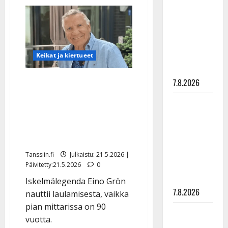
Nyt
rakastaa
se
tapahtuu:
tanssia –
Keiski
suru
&
ENO
tyttären
tekevät
toivotun
syövästä
Keikat ja kiertueet
konserttikiertueen
painaa
Eino Grön, 87, jatkaa
7.8.2026
keikkailua: ”Niin kauan
Maikilta
kuin ääni kulkee ja jalka
pysäyttävä
nousee” – yllättää nyt
ulostulo:
Tavastialla
”Elämä toi
eteeni
Tanssiin.fi
Julkaistu: 21.5.2026 |
sellaisen
Päivitetty:21.5.2026
0
yllätyksen…”
Iskelmälegenda Eino Grön
7.8.2026
nauttii laulamisesta, vaikka
pian mittarissa on 90
Tanssii
vuotta.
tähtien