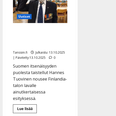
Uutiset
Sotaveteraani Hannes
Tuovinen, 101, kertoo
tarinansa tanssin kautta
Tanssiin.fi
Julkaistu: 13.10.2025
| Päivitetty:13.10.2025
0
Suomen itsenäisyyden
puolesta taistellut Hannes
Tuovinen nousee Finlandia-
talon lavalle
ainutkertaisessa
esityksessä.
Lue
Lue lisää
lisää
aiheesta