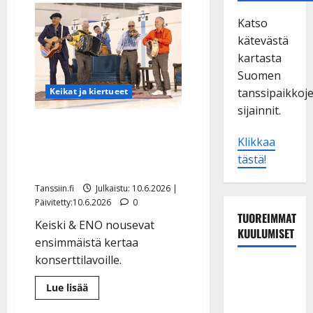
Katso
kätevästä
kartasta
Suomen
tanssipaikkoj
Keikat ja kiertueet
sijainnit.
Nyt se tapahtuu: Keiski &
Klikkaa
ENO tekevät toivotun
tästä!
konserttikiertueen
Tanssiin.fi
Julkaistu: 10.6.2026 |
Päivitetty:10.6.2026
0
TUOREIMMAT
Keiski & ENO nousevat
KUULUMISET
ensimmäistä kertaa
konserttilavoille.
TTK-tähti
Anna
Lue
Lue lisää
lisää
Hanski
aiheesta