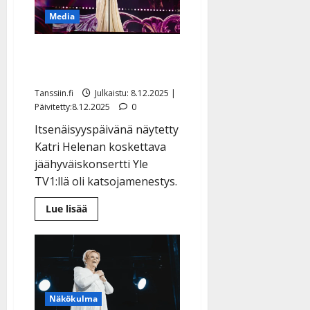
Media
Katri Helena keräsi
miljoonayleisön Ylellä
Tanssiin.fi
Julkaistu: 8.12.2025 |
Päivitetty:8.12.2025
0
Itsenäisyyspäivänä näytetty
Katri Helenan koskettava
jäähyväiskonsertti Yle
TV1:llä oli katsojamenestys.
Lue
Lue lisää
lisää
aiheesta
Katri
Helena
keräsi
miljoonayleisön
Ylellä
Näkökulma