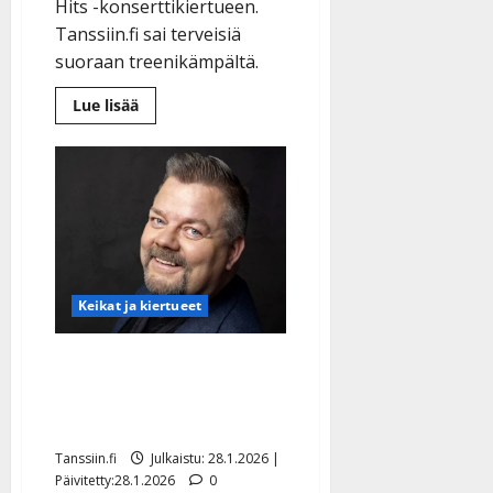
Hits -konserttikiertueen.
Tanssiin.fi sai terveisiä
suoraan treenikämpältä.
Lue
Lue lisää
lisää
aiheesta
Markku
Aro,
76,
täydessä
iskussa
–
harvinaiset
kuvat
ja
video
hittikiertueen
Keikat ja kiertueet
treeneistä
Jari Sillanpäätä odottaa
linnakeikka Fuengirolassa
– hylkäsi jo kepit
Tanssiin.fi
Julkaistu: 28.1.2026 |
Päivitetty:28.1.2026
0