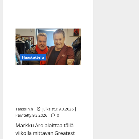
Haastattelu
Markku Aro, 76, täydessä
iskussa – harvinaiset
kuvat ja video
hittikiertueen treeneistä
Tanssiin.fi
Julkaistu: 9.3.2026 |
Päivitetty:9.3.2026
0
Markku Aro aloittaa tällä
viikolla mittavan Greatest