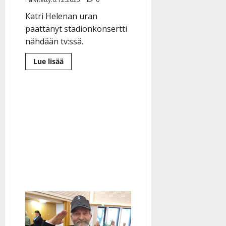
Katri Helenan uran
päättänyt stadionkonsertti
nähdään tv:ssä.
Lue
Lue lisää
lisää
aiheesta
Katri
Helenan
Yle-
konsertin
kohtalo
selvisi