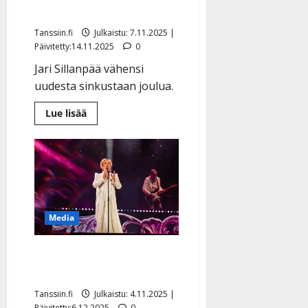
lämpöä ja lohtua
Tanssiin.fi
Julkaistu: 7.11.2025 |
Päivitetty:14.11.2025
0
Jari Sillanpää vähensi
uudesta sinkustaan joulua.
Lue
Lue lisää
lisää
aiheesta
Jari
Sillanpää
tarjoaa
nyt
lämpöä
ja
lohtua
Media
Katri Helenan Yle-
konsertin kohtalo selvisi
Tanssiin.fi
Julkaistu: 4.11.2025 |
Päivitetty:6.12.2025
0