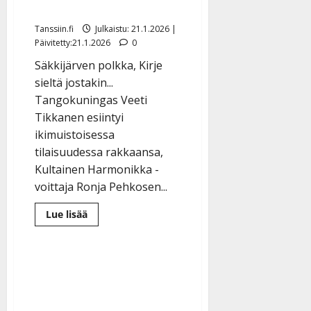
laulaen – katso videot
Tanssiin.fi
Julkaistu: 21.1.2026 |
Päivitetty:21.1.2026
0
Säkkijärven polkka, Kirje
sieltä jostakin...
Tangokuningas Veeti
Tikkanen esiintyi
ikimuistoisessa
tilaisuudessa rakkaansa,
Kultainen Harmonikka -
voittaja Ronja Pehkosen...
Lue
Lue lisää
lisää
aiheesta
Tangokuningas
kiitti
102
vuotta
täyttävää
sotaveteraani-
Hannesta
laulaen