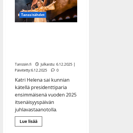
Helena
lauloi,
Suomi
oli
Tanssitähdet
taas
hetken
yhtä
Katri Helenalle huikea
–
oliko
kunnianosoitus Linnan
se
viimeinen
juhlissa – kierrätysasu tv-
kerta?
konsertista
Tanssiin.fi
Julkaistu: 6.12.2025 |
Päivitetty:6.12.2025
0
Katri Helena sai kunnian
kätellä presidenttiparia
ensimmäisenä vuoden 2025
itsenäisyyspäivän
juhlavastaanotolla.
Lue
Lue lisää
lisää
aiheesta