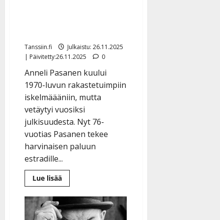
Pasasen? 70-luvun
iskelmätähti tekee nyt
harvinaisen esiintymisen
Tanssiin.fi
Julkaistu: 26.11.2025
| Päivitetty:26.11.2025
0
Anneli Pasanen kuului
1970-luvun rakastetuimpiin
iskelmäääniin, mutta
vetäytyi vuosiksi
julkisuudesta. Nyt 76-
vuotias Pasanen tekee
harvinaisen paluun
estradille...
Lue
Lue lisää
lisää
aiheesta
Muistatko
Anneli
Pasasen?
70-