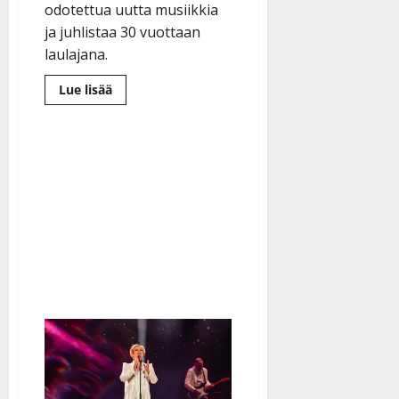
odotettua uutta musiikkia
ja juhlistaa 30 vuottaan
laulajana.
Lue
Lue lisää
lisää
aiheesta
Anna
Erikssonilta
isoja
uutisia:
”En
malta
odottaa”