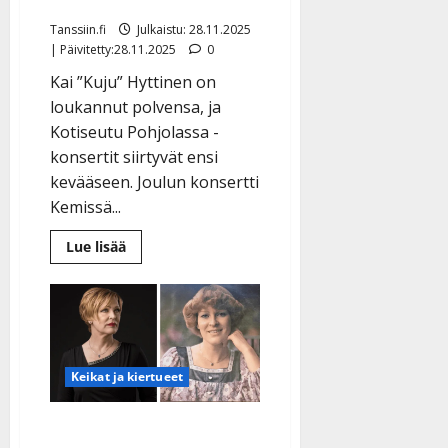
siirtyvät
Tanssiin.fi
Julkaistu: 28.11.2025
| Päivitetty:28.11.2025
0
Kai ”Kuju” Hyttinen on
loukannut polvensa, ja
Kotiseutu Pohjolassa -
konsertit siirtyvät ensi
kevääseen. Joulun konsertti
Kemissä...
Lue
Lue lisää
lisää
aiheesta
Kai
”Kuju”
Hyttinen
loukkaantui
–
loppuvuoden
konsertit
Keikat ja kiertueet
siirtyvät
Muistatko Anneli