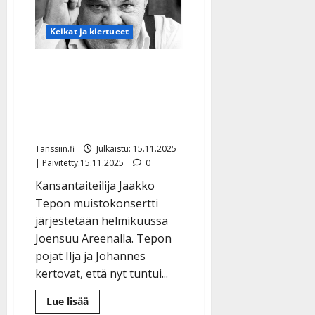
luvun
iskelmätähti
tekee
Keikat ja kiertueet
nyt
harvinaisen
esiintymisen
Jaakko Tepolle iso
kunnianosoitus
Joensuussa – pojat: “Aika
oli nyt”
Tanssiin.fi
Julkaistu: 15.11.2025
| Päivitetty:15.11.2025
0
Kansantaiteilija Jaakko
Tepon muistokonsertti
järjestetään helmikuussa
Joensuu Areenalla. Tepon
pojat Ilja ja Johannes
kertovat, että nyt tuntui...
Lue
Lue lisää
lisää