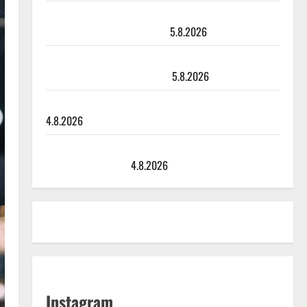
Leif Lindeman levytti: ”Kuvaa osuvasti uraani
pikkupojasta näihin päiviin”
5.8.2026
Jukka Hallikainen, 50, liikuttuu lapsenlapsistaan –
uusi laulu koskettaa syvältä
5.8.2026
Saija Tuupanen ei toivu – lääkäri: ”Vaakatasoon”
4.8.2026
Ilari Hämäläisen tangomatkan hinta: 10 000 eurolla
keikkoja sivu suun
4.8.2026
Instagram