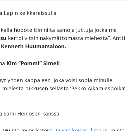
 Lapin keikkareissulla.
tkalla höpöteltiin niitä samoja juttuja jotka me
tsu
kertoi vitsin näkymättömästä miehestä”, Antti
n
Kenneth Huumarsaloon.
ina
Kim ”Pommi” Simell
.
yt yhden kappaleen, joka voisi sopia minulle.
n mielestä pikkusen sellasta ’Pekko Aikamiespoika’
ä Sami Heinosen kanssa.
. Muista myös kätevä
Päivän keikat -listaus
, mistä