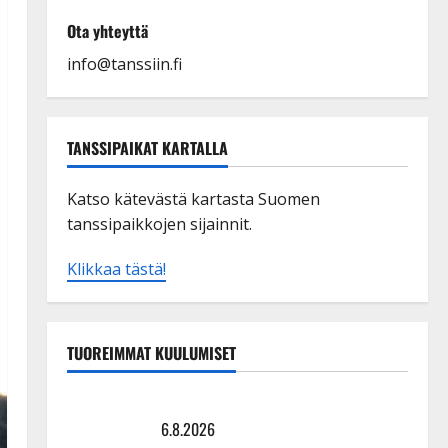
Ota yhteyttä
info@tanssiin.fi
TANSSIPAIKAT KARTALLA
Katso kätevästä kartasta Suomen
tanssipaikkojen sijainnit.
Klikkaa tästä!
TUOREIMMAT KUULUMISET
Sopiiko Edith Piaf tanssilavalle? Pirttijoki näyttää
mallia – video
6.8.2026