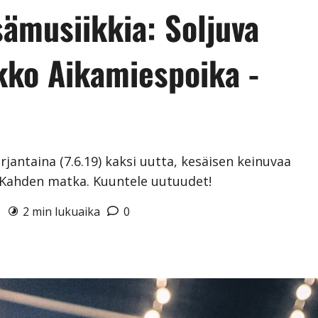
sämusiikkia: Soljuva
ekko Aikamiespoika -
rjantaina (7.6.19) kaksi uutta, kesäisen keinuvaa
ä Kahden matka. Kuuntele uutuudet!
9
2 min lukuaika
0