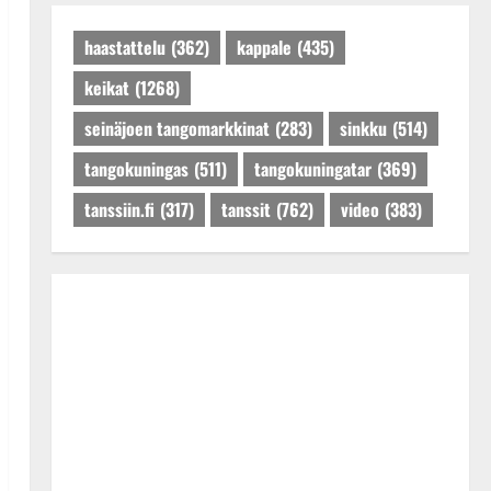
Päivitetty:27.4.2025
haastattelu
(362)
kappale
(435)
keikat
(1268)
seinäjoen tangomarkkinat
(283)
sinkku
(514)
tangokuningas
(511)
tangokuningatar
(369)
tanssiin.fi
(317)
tanssit
(762)
video
(383)