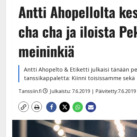
Antti Ahopellolta ke
cha cha ja iloista P
meininkiä
Antti Ahopelto & Etiketti julkaisi tänään pe
tanssikappaletta: Kiinni toisissamme sek
Tanssiin.fi
Julkaistu: 7.6.2019 | Päivitetty:7.6.201