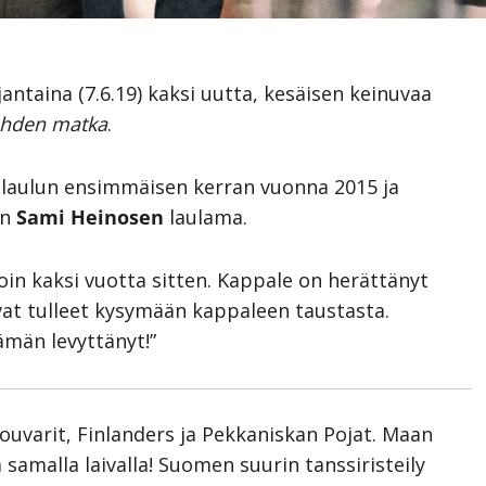
jantaina (7.6.19) kaksi uutta, kesäisen keinuvaa
hden matka
.
laulun ensimmäisen kerran vuonna 2015 ja
on
Sami Heinosen
laulama.
in kaksi vuotta sitten. Kappale on herättänyt
at tulleet kysymään kappaleen taustasta.
ämän levyttänyt!”
Souvarit, Finlanders ja Pekkaniskan Pojat. Maan
amalla laivalla! Suomen suurin tanssiristeily