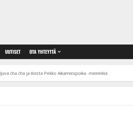
UUTISET
OTA YHTEYTTÄ
ljuva cha cha ja iloista Pekko Aikamiespoika -meininkiä