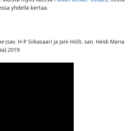
ssa yhdellä kertaa.
me
(säv. H-P Siikasaari ja Jani Hölli, san. Heidi Maria
ää) 2019: