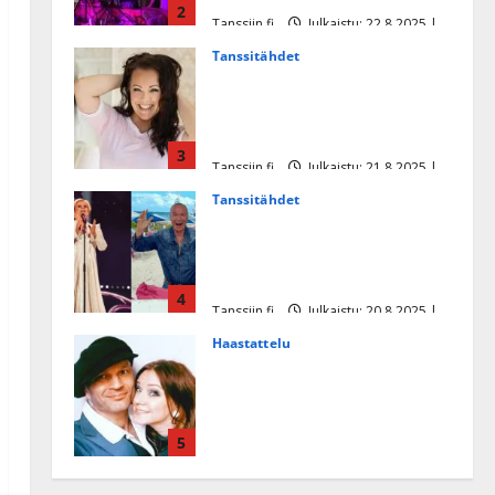
2
Tanssiin.fi
Julkaistu: 22.8.2025 |
Päivitetty:22.8.2025
Tanssitähdet
Heidi Pakarisen ja Mika
Pohjosen tytär kilpailee
missikisoissa
3
Tanssiin.fi
Julkaistu: 21.8.2025 |
Päivitetty:22.8.2025
Tanssitähdet
Tämä Ile Vainion runo Katri
Helenasta paisui hitiksi: ”Voi
tule Katri…”
4
Tanssiin.fi
Julkaistu: 20.8.2025 |
Päivitetty:22.8.2025
Haastattelu
Huikea rakkaustarina!
Dimitri Keiski ja Katja
juhlivat pian tinahäitään –
5
Dannylle iso kiitos
Tanssiin.fi
Julkaistu: 27.4.2025 |