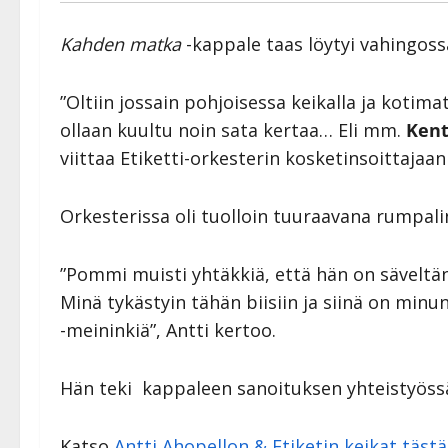
Kahden matka
-kappale taas löytyi vahingossa
”Oltiin jossain pohjoisessa keikalla ja kotima
ollaan kuultu noin sata kertaa… Eli mm.
Ken
viittaa Etiketti-orkesterin kosketinsoittajaa
Orkesterissa oli tuolloin tuuraavana rumpal
”Pommi muisti yhtäkkiä, että hän on säveltän
Minä tykästyin tähän biisiin ja siinä on minu
-meininkiä”, Antti kertoo.
Hän teki kappaleen sanoituksen yhteistyöss
Katso
Antti Ahopellon & Etiketin keikat tästä