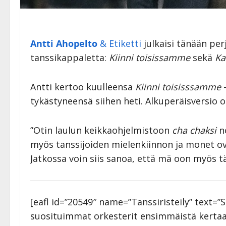
Antti Ahopelto
& Etiketti
julkaisi tänään per
tanssikappaletta:
Kiinni toisissamme
sekä
Ka
Antti kertoo kuulleensa
Kiinni toisisssamme
-
tykästyneensä siihen heti. Alkuperäisversio 
”Otin laulun keikkaohjelmistoon
cha chaksi
no
myös tanssijoiden mielenkiinnon ja monet ov
Jatkossa voin siis sanoa, että mä oon myös t
[eafl id=”20549″ name=”Tanssiristeily” text=”
suosituimmat orkesterit ensimmäistä kertaa s