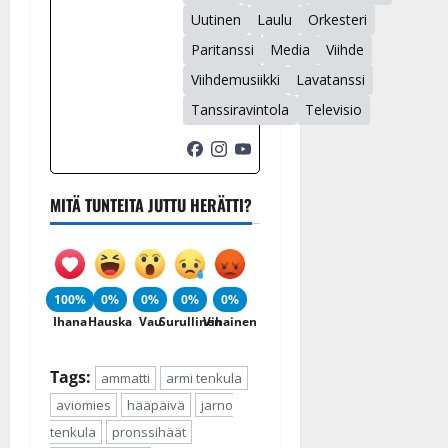
Uutinen
Laulu
Orkesteri
Paritanssi
Media
Viihde
Viihdemusiikki
Lavatanssi
Tanssiravintola
Televisio
MITÄ TUNTEITA JUTTU HERÄTTI?
100%
0%
0%
0%
0%
Ihana
Hauska
Vau
Surullinen
Vihainen
Tags:
ammatti
armi tenkula
aviomies
hääpäivä
jarno
tenkula
pronssihäät