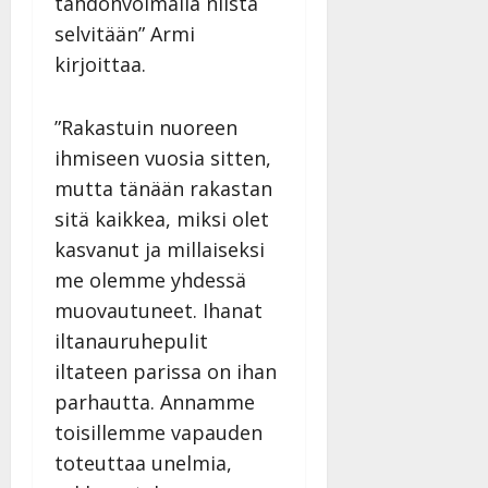
tahdonvoimalla niistä
y
selvitään” Armi
l
l
kirjoittaa.
e
i
”Rakastuin nuoreen
s
o
ihmiseen vuosia sitten,
k
mutta tänään rakastan
i
sitä kaikkea, miksi olet
i
kasvanut ja millaiseksi
t
o
me olemme yhdessä
s
muovautuneet. Ihanat
Tanssiin.fi
iltanauruhepulit
iltateen parissa on ihan
Julkaistu:
27.4.2025
parhautta. Annamme
|
toisillemme vapauden
Päivitetty:
toteuttaa unelmia,