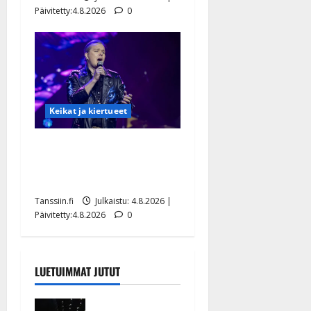
Päivitetty:4.8.2026
0
Keikat ja kiertueet
Ilari Hämäläisen
tangomatkan hinta: 10 000
eurolla keikkoja sivu suun
Tanssiin.fi
Julkaistu: 4.8.2026 |
Päivitetty:4.8.2026
0
LUETUIMMAT JUTUT
Huikeat