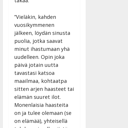
takaa.
v
Julkaistu:
p
Päivitetty:
K
22.8.2025
i
i
a
|
d
”Vieläkin, kahden
a
t
Päivitetty:
e
n
r
vuosikymmenen
o
t
i
k
jälkeen, löydän sinusta
i
…
o
puolia, jotka saavat
n
”
o
minut ihastumaan yhä
a
s
Tanssiin.fi
h
uudelleen. Opin joka
t
ä
Julkaistu:
e
päivä jotain uutta
i
20.8.2025
Tanssiin.fi
tavastasi katsoa
t
|
Päivitetty:
ä
maailmaa, kohtaatpa
Julkaistu:
ä
sitten arjen haasteet tai
17.8.2025
n
|
elämän suuret ilot.
–
Päivitetty:
Monenlaisia haasteita
D
a
on ja tulee olemaan (se
n
on elämää), yhteisellä
n