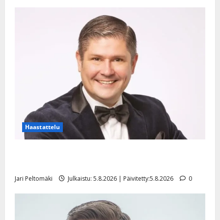
Haastattelu
Leif Lindeman levytti: ”Kuvaa osuvasti uraani
pikkupojasta näihin päiviin”
Jari Peltomäki
Julkaistu: 5.8.2026 | Päivitetty:5.8.2026
0