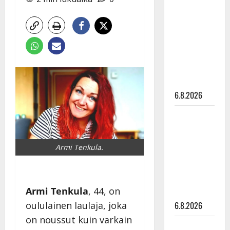
tähtien
kanssa -
julkkikset
julki: Anna
Hanski
liitää tv-
parketilla
6.8.2026
Sopiiko
Edith Piaf
tanssilavalle?
Armi Tenkula.
Pirttijoki
näyttää
mallia –
Armi Tenkula
, 44, on
video
6.8.2026
oululainen laulaja, joka
on noussut kuin varkain
Leif