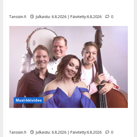
Tanssii tähtien kanssa -julkkikset julki: Anna Hanski
liitää tv-parketilla
Tanssiin.fi
Julkaistu: 6.8.2026 | Päivitetty:6.8.2026
0
Musiikkivideo
Sopiiko Edith Piaf tanssilavalle? Pirttijoki näyttää
mallia – video
Tanssiin.fi
Julkaistu: 6.8.2026 | Päivitetty:6.8.2026
0