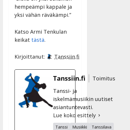
hempeämpi kappale ja
yksi vähän räväkämpi.”
Katso Armi Tenkulan
keikat
tästä
.
Kirjoittanut:
Tanssiin.fi
Tanssiin.fi
Toimitus
Tanssi- ja
iskelmämusiikin uutiset
asiantuntevasti.
Lue koko esittely
Tanssi
Musiikki
Tanssilava