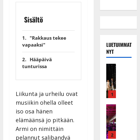
Sisältö
"Rakkaus tekee
LUETUIMMAT
vapaaksi"
NYT
Hääpäivä
tunturissa
Musiikkiv
H
u
i
k
Liikunta ja urheilu ovat
1
e
musiikin ohella olleet
a
Keikat ja 
iso osa hänen
I
t
elämäänsä jo pitkään.
k
h
ä
y
Armi on nimittäin
v
v
2
pelannut salibandyä