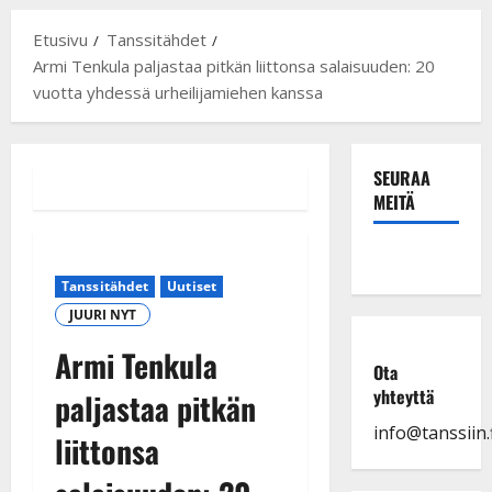
Etusivu
Tanssitähdet
Armi Tenkula paljastaa pitkän liittonsa salaisuuden: 20
vuotta yhdessä urheilijamiehen kanssa
SEURAA
MEITÄ
Tanssitähdet
Uutiset
JUURI NYT
Armi Tenkula
Ota
yhteyttä
paljastaa pitkän
info@tanssiin.f
liittonsa