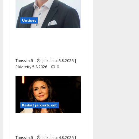
Uutiset
Jukka Hallikainen, 50,
liikuttuu lapsenlapsistaan –
uusi laulu koskettaa syvältä
Tanssiin.fi
Julkaistu: 5.8.2026 |
Päivitetty:5.8.2026
0
Keikat ja kiertueet
Saija Tuupanen ei toivu –
lääkäri: ”Vaakatasoon”
Tanssiin.fi
Julkaistu: 4.8.2026 |