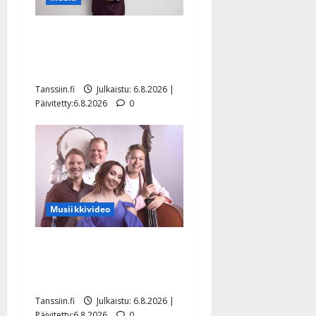
Tanssii tähtien kanssa -
julkkikset julki: Anna
Hanski liitää tv-parketilla
Tanssiin.fi
Julkaistu: 6.8.2026 |
Päivitetty:6.8.2026
0
Musiikkivideo
Sopiiko Edith Piaf
tanssilavalle? Pirttijoki
näyttää mallia – video
Tanssiin.fi
Julkaistu: 6.8.2026 |
Päivitetty:6.8.2026
0