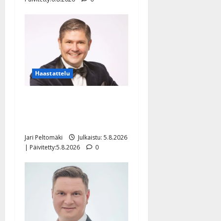
Haastattelu
Leif Lindeman levytti:
”Kuvaa osuvasti uraani
pikkupojasta näihin päiviin”
Jari Peltomäki
Julkaistu: 5.8.2026
| Päivitetty:5.8.2026
0