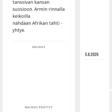
tanssivan kansan
Lindeman
suosioon. Armin rinnalla
levytti:
keikoilla
”Kuvaa
osuvasti
nähdään Afrikan tähti -
uraani
yhtye.
pikkupojasta
näihin
päiviin”
MAINOS
5.8.2026
Jukka
Hallikainen,
50,
liikuttuu
lapsenlapsistaan
– uusi laulu
koskettaa
syvältä
MAINOS PÄÄTTYY