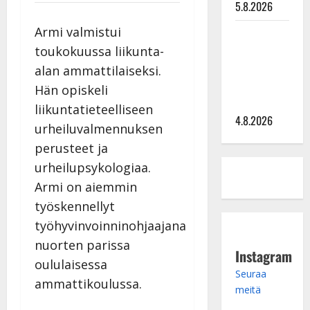
5.8.2026
Armi valmistui
Saija
Tuupanen ei
toukokuussa liikunta-
toivu –
alan ammattilaiseksi.
lääkäri:
Hän opiskeli
”Vaakatasoon”
liikuntatieteelliseen
4.8.2026
urheiluvalmennuksen
perusteet ja
urheilupsykologiaa.
Armi on aiemmin
työskennellyt
työhyvinvoinninohjaajana
nuorten parissa
Instagram
oululaisessa
Seuraa
ammattikoulussa.
meitä