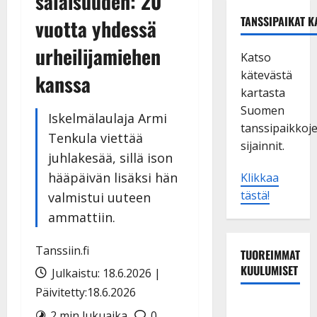
salaisuuden: 20
TANSSIPAIKAT K
vuotta yhdessä
urheilijamiehen
Katso
kätevästä
kanssa
kartasta
Suomen
Iskelmälaulaja Armi
tanssipaikkoj
Tenkula viettää
sijainnit.
juhlakesää, sillä ison
hääpäivän lisäksi hän
Klikkaa
tästä!
valmistui uuteen
ammattiin.
Tanssiin.fi
TUOREIMMAT
KUULUMISET
Julkaistu: 18.6.2026 |
Päivitetty:18.6.2026
Tanssii
2 min lukuaika
0