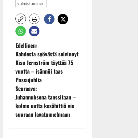
valmistuminen
P
Edellinen:
Kahdesta syövästä selvinnyt
o
Kisu Jernström täyttää 75
s
vuotta – isännöi taas
Possujuhlia
t
Seuraava:
n
Juhannuksena tanssitaan –
kolme uutta kesähittiä vie
a
suoraan lavatunnelmaan
v
i