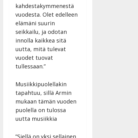
kahdestakymmenestä
vuodesta. Olet edelleen
elämäni suurin
seikkailu, ja odotan
innolla kaikkea sitä
uutta, mitä tulevat
vuodet tuovat
tullessaan.”
Musiikkipuolellakin
tapahtuu, sillä Armin
mukaan tämän vuoden
puolella on tulossa
uutta musiikkia
”Siellä on yksi sellainen