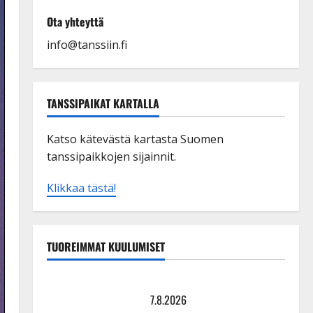
Ota yhteyttä
info@tanssiin.fi
TANSSIPAIKAT KARTALLA
Katso kätevästä kartasta Suomen
tanssipaikkojen sijainnit.
Klikkaa tästä!
TUOREIMMAT KUULUMISET
Maikilta pysäyttävä ulostulo: ”Elämä toi eteeni
sellaisen yllätyksen…”
7.8.2026