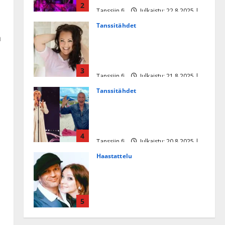
2
Tanssiin.fi
Julkaistu: 22.8.2025 |
Päivitetty:22.8.2025
Tanssitähdet
Heidi Pakarisen ja Mika
a
Pohjosen tytär kilpailee
missikisoissa
3
Tanssiin.fi
Julkaistu: 21.8.2025 |
Päivitetty:22.8.2025
Tanssitähdet
Tämä Ile Vainion runo Katri
Helenasta paisui hitiksi: ”Voi
tule Katri…”
4
Tanssiin.fi
Julkaistu: 20.8.2025 |
Päivitetty:22.8.2025
Haastattelu
Huikea rakkaustarina!
Dimitri Keiski ja Katja
juhlivat pian tinahäitään –
5
Dannylle iso kiitos
Tanssiin.fi
Julkaistu: 27.4.2025 |