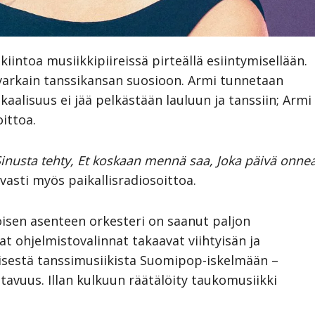
iintoa musiikkipiireissä pirteällä esiintymisellään.
 varkain tanssikansan suosioon. Armi tunnetaan
ikaalisuus ei jää pelkästään lauluun ja tanssiin; Armi
ittoa.
inusta tehty, Et koskaan mennä saa, Joka päivä onne
asti myös paikallisradiosoittoa.
loisen asenteen orkesteri on saanut paljon
at ohjelmistovalinnat takaavat viihtyisän ja
eisestä tanssimusiikista Suomipop-iskelmään –
avuus. Illan kulkuun räätälöity taukomusiikki