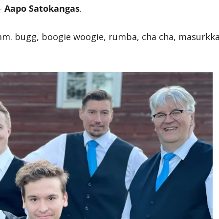
–
Aapo Satokangas
.
si mm. bugg, boogie woogie, rumba, cha cha, masurkk