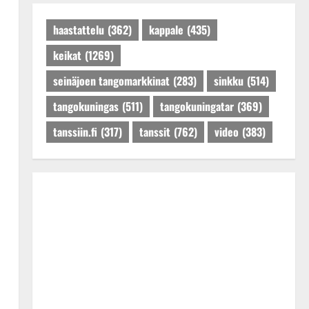
Päivitetty:27.4.2025
haastattelu
(362)
kappale
(435)
keikat
(1269)
seinäjoen tangomarkkinat
(283)
sinkku
(514)
tangokuningas
(511)
tangokuningatar
(369)
tanssiin.fi
(317)
tanssit
(762)
video
(383)