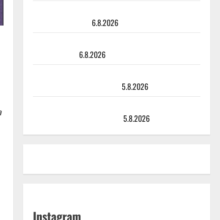
Tanssii tähtien kanssa -julkkikset julki: Anna Hanski
liitää tv-parketilla
6.8.2026
Sopiiko Edith Piaf tanssilavalle? Pirttijoki näyttää
mallia – video
6.8.2026
Leif Lindeman levytti: ”Kuvaa osuvasti uraani
pikkupojasta näihin päiviin”
5.8.2026
Jukka Hallikainen, 50, liikuttuu lapsenlapsistaan –
a
uusi laulu koskettaa syvältä
5.8.2026
Instagram