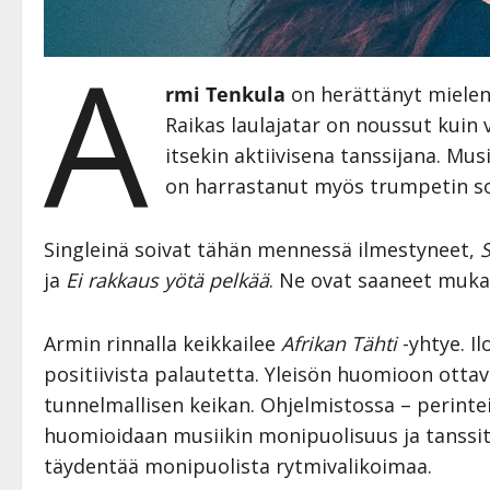
A
rmi Tenkula
on herättänyt mielenk
Raikas laulajatar on noussut kuin
itsekin aktiivisena tanssijana. Mus
on harrastanut myös trumpetin so
Singleinä soivat tähän mennessä ilmestyneet,
S
ja
Ei rakkaus yötä pelkää
. Ne ovat saaneet mukav
Armin rinnalla keikkailee
Afrikan Tähti
-yhtye. I
positiivista palautetta. Yleisön huomioon ottav
tunnelmallisen keikan. Ohjelmistossa – perint
huomioidaan musiikin monipuolisuus ja tanssitt
täydentää monipuolista rytmivalikoimaa.