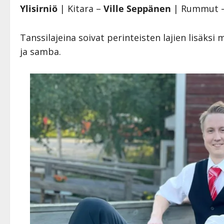
Ylisirniö
| Kitara –
Ville Seppänen
| Rummut 
Tanssilajeina soivat perinteisten lajien lisäk
ja samba.