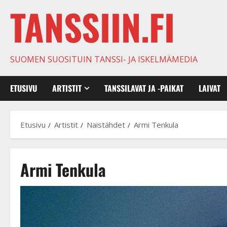
TANSSIIN.FI
SUOMEN SUOSITUIN TANSSI- JA ISKELMÄMEDIA
ETUSIVU
ARTISTIT
TANSSILAVAT JA -PAIKAT
LAIVAT
Etusivu
Artistit
Naistähdet
Armi Tenkula
Armi Tenkula