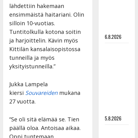
Pirttijoki
lähdettiin hakemaan
näyttää
ensimmäistä haitariani. Olin
mallia –
silloin 10-vuotias.
video
Tuntitolkulla kotona soitin
6.8.2026
ja harjoittelin. Kävin myös
Leif
Kittilän kansalaisopistossa
Lindeman
tunneilla ja myös
levytti:
yksityistunneilla.”
”Kuvaa
osuvasti
Jukka Lampela
uraani
kiersi
Souvareiden
mukana
pikkupojasta
27 vuotta.
näihin
päiviin”
5.8.2026
“Se oli sitä elämää se. Tien
päällä oloa. Antoisaa aikaa.
Jukka
Oppi tuntemaan