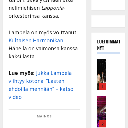
nelimiehisen
Lapponia
-
orkesterinsa kanssa.
Lampela on myös voittanut
Kultaisen Harmonikan
.
LUETUIMMAT
NYT
Hänellä on vaimonsa kanssa
kaksi lasta.
Musiikkiv
H
Lue myös:
Jukka Lampela
u
i
viihtyy kotona: “Lasten
k
1
ehdoilla mennään” – katso
e
video
a
Keikat ja 
I
t
k
h
ä
MAINOS
y
v
v
2