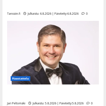
Sopiiko Edith Piaf tanssilavalle? Pirttijoki näyttää
mallia – video
Tanssiin.fi
Julkaistu: 6.8.2026 | Päivitetty:6.8.2026
0
Haastattelu
Leif Lindeman levytti: ”Kuvaa osuvasti uraani
pikkupojasta näihin päiviin”
Jari Peltomäki
Julkaistu: 5.8.2026 | Päivitetty:5.8.2026
0