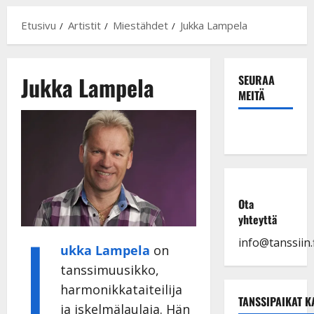
Etusivu
Artistit
Miestähdet
Jukka Lampela
Jukka Lampela
SEURAA
MEITÄ
Ota
J
yhteyttä
info@tanssiin.f
ukka Lampela
on
tanssimuusikko,
harmonikkataiteilija
TANSSIPAIKAT K
ja iskelmälaulaja. Hän