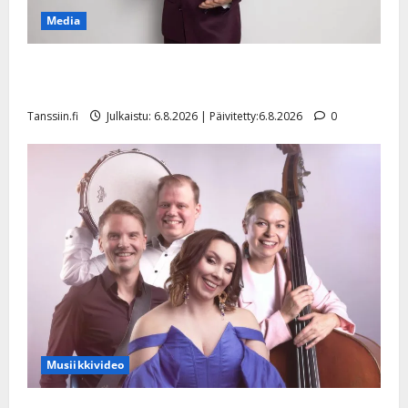
Media
Tanssii tähtien kanssa -julkkikset julki: Anna Hanski
liitää tv-parketilla
Tanssiin.fi
Julkaistu: 6.8.2026 | Päivitetty:6.8.2026
0
Musiikkivideo