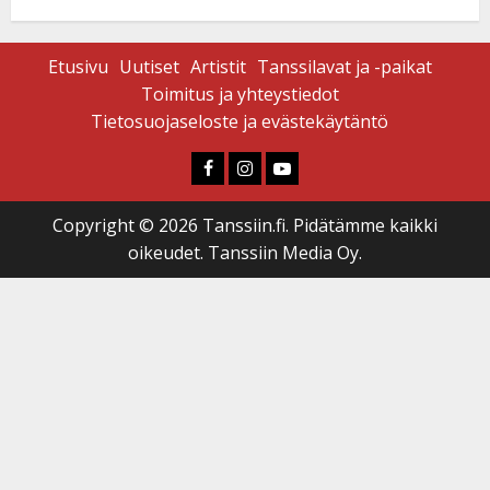
Etusivu
Uutiset
Artistit
Tanssilavat ja -paikat
Toimitus ja yhteystiedot
Tietosuojaseloste ja evästekäytäntö
Faceboook
Instagram
Youtube
Copyright © 2026 Tanssiin.fi. Pidätämme kaikki
oikeudet. Tanssiin Media Oy.