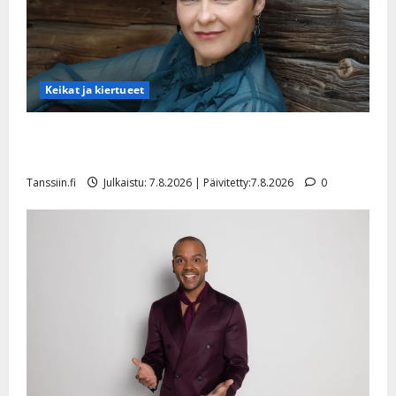
Keikat ja kiertueet
Maikilta pysäyttävä ulostulo: ”Elämä toi eteeni
sellaisen yllätyksen…”
Tanssiin.fi
Julkaistu: 7.8.2026 | Päivitetty:7.8.2026
0