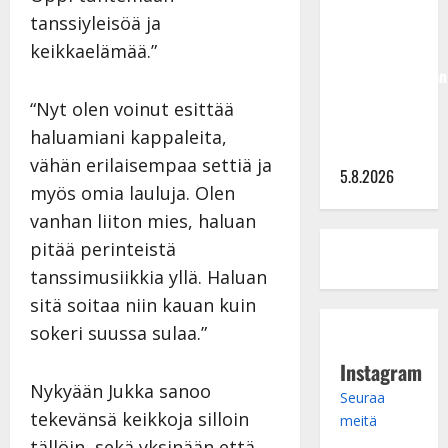
Hallikainen,
tanssiyleisöä ja
50,
liikuttuu
keikkaelämää.”
lapsenlapsistaan
– uusi laulu
“Nyt olen voinut esittää
koskettaa
haluamiani kappaleita,
syvältä
vähän erilaisempaa settiä ja
5.8.2026
myös omia lauluja. Olen
vanhan liiton mies, haluan
pitää perinteistä
tanssimusiikkia yllä. Haluan
sitä soitaa niin kauan kuin
sokeri suussa sulaa.”
Instagram
Nykyään Jukka sanoo
Seuraa
tekevänsä keikkoja silloin
meitä
tällöin, sekä yksinään että