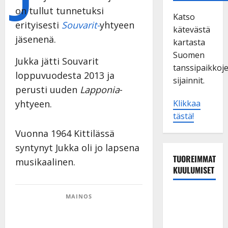
on tullut tunnetuksi
Katso
erityisesti
Souvarit-
yhtyeen
kätevästä
jäsenenä.
kartasta
Suomen
Jukka jätti Souvarit
tanssipaikkoj
loppuvuodesta 2013 ja
sijainnit.
perusti uuden
Lapponia
-
Klikkaa
yhtyeen.
tästä!
Vuonna 1964 Kittilässä
syntynyt Jukka oli jo lapsena
TUOREIMMAT
musikaalinen.
KUULUMISET
Maikilta
MAINOS
pysäyttävä
ulostulo: