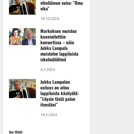
v
Julkaistu:
viheliäinen vaiva: ”Oma
p
Päivitetty:
K
22.8.2025
i
vika”
i
a
|
d
a
19.10.2024
t
Päivitetty:
e
n
r
o
Markuksen muistoa
t
i
k
kunnioitettiin
i
…
o
konsertissa – näin
n
”
o
Jukka Lampela
a
muistelee lappilaista
s
Tanssiin.fi
h
iskelmätähteä
t
ä
Julkaistu:
e
4.7.2024
i
20.8.2025
Tanssiin.fi
t
|
Jukka Lampelan
Päivitetty:
ä
uutuus on aitoa
Julkaistu:
ä
lappilaista käsityötä:
17.8.2025
n
”Löysin tästä palan
|
–
itsestäni”
Päivitetty:
D
14.3.2024
a
n
n
Jaa tämä: