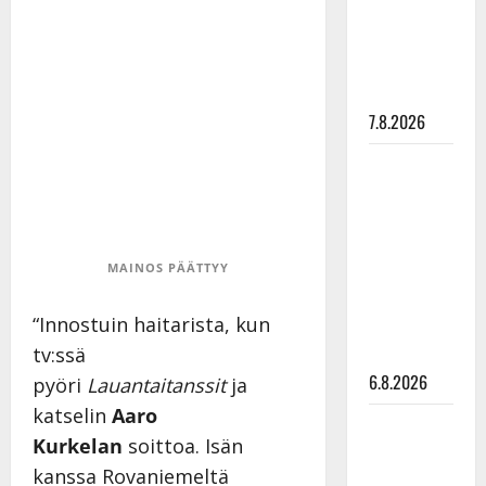
”Elämä toi
eteeni
sellaisen
yllätyksen…”
7.8.2026
Tanssii
tähtien
kanssa -
julkkikset
MAINOS PÄÄTTYY
julki: Anna
Hanski
“Innostuin haitarista, kun
liitää tv-
parketilla
tv:ssä
6.8.2026
pyöri
Lauantaitanssit
ja
katselin
Aaro
Sopiiko
Kurkelan
soittoa. Isän
Edith Piaf
kanssa Rovaniemeltä
tanssilavalle?