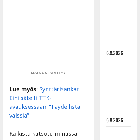
kanssa -
julkkikset
julki: Anna
Hanski
liitää tv-
parketilla
6.8.2026
Sopiiko
Edith Piaf
MAINOS PÄÄTTYY
tanssilavalle?
Pirttijoki
Lue myös:
Synttärisankari
näyttää
Eini säteili TTK-
mallia –
avauksessaan: “Täydellistä
video
valssia”
6.8.2026
Leif
Kaikista katsotuimmassa