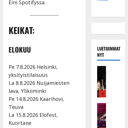
Eini Spotifyssa.
KEIKAT:
ELOKUU
LUETUIMMAT
NYT
Pe 7.8.2026 Helsinki,
Musiikkiv
H
yksityistilaisuus
u
La 8.8.2026 Nuijamiesten
i
lava, Ylikiiminki
k
1
Pe 14.8.2026 Kaarihovi,
e
a
Keikat ja 
Teuva
I
t
La 15.8.2026 Elofest,
k
h
Kuortane
ä
y