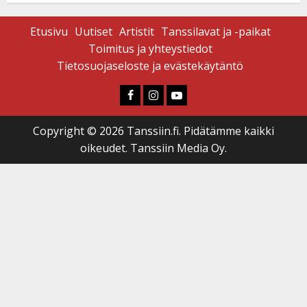
Etusivu
Uutiset
Artistit
Tanssilavat ja -paikat
Toimitus ja yhteystiedot
Tietosuojaseloste ja evästekäytäntö
Faceboook
Instagram
Youtube
Copyright © 2026 Tanssiin.fi. Pidätämme kaikki
oikeudet. Tanssiin Media Oy.