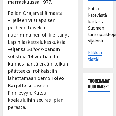
marraskuussa 1977.
Katso
Pellon Orajärvellä maata
kätevästä
viljelleen viisilapsisen
kartasta
perheen toiseksi
Suomen
nuorimmainen oli kiertänyt
tanssipaikkoj
sijainnit.
Lapin laskettelukeskuksia
veljensä
Sailons
-bändin
Klikkaa
solistina 14-vuotiaasta,
tästä!
kunnes häntä erään keikan
päätteeksi rohkaistiin
lähettämään demo
Toivo
TUOREIMMAT
Kärjelle
silloiseen
KUULUMISET
Finnlevyyn. Kutsu
TTK-tähti
koelauluihin seurasi pian
Anna
perästä.
Hanski