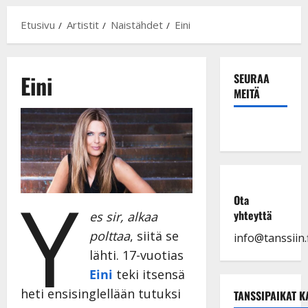
Etusivu
Artistit
Naistähdet
Eini
Eini
SEURAA
MEITÄ
Y
Ota
yhteyttä
es sir, alkaa
polttaa
, siitä se
info@tanssiin.f
lähti. 17-vuotias
Eini
teki itsensä
heti ensisinglellään tutuksi
TANSSIPAIKAT K