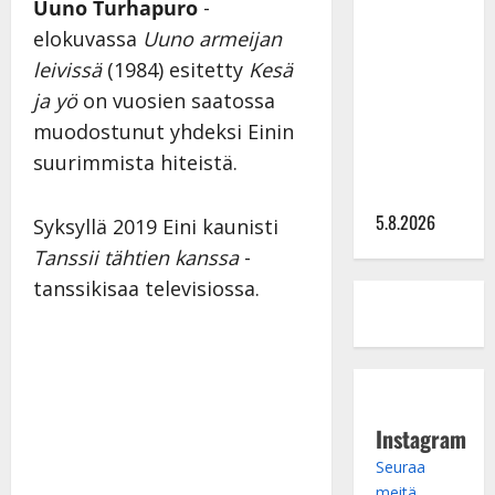
Lindeman
Uuno Turhapuro
-
levytti:
elokuvassa
Uuno armeijan
”Kuvaa
leivissä
(1984) esitetty
Kesä
osuvasti
ja yö
on vuosien saatossa
uraani
muodostunut yhdeksi Einin
pikkupojasta
suurimmista hiteistä.
näihin
päiviin”
5.8.2026
Syksyllä 2019 Eini kaunisti
Tanssii tähtien kanssa
-
tanssikisaa televisiossa.
Instagram
Seuraa
meitä