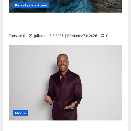
Keikat ja kiertueet
Maikilta pysäyttävä ulostulo: ”Elämä toi eteeni
sellaisen yllätyksen…”
Tanssiin.fi
Julkaistu: 7.8.2026 | Päivitetty:7.8.2026
0
Media
Tanssii tähtien kanssa -julkkikset julki: Anna Hanski