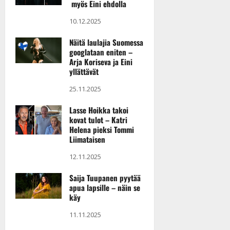
myös Eini ehdolla
n
y
10.12.2025
l
l
Näitä laulajia Suomessa
googlataan eniten –
e
Arja Koriseva ja Eini
i
yllättävät
s
o
25.11.2025
k
i
Lasse Hoikka takoi
kovat tulot – Katri
i
Helena pieksi Tommi
t
Liimataisen
o
s
12.11.2025
Tanssiin.fi
Saija Tuupanen pyytää
apua lapsille – näin se
Julkaistu:
käy
27.4.2025
|
11.11.2025
Päivitetty: