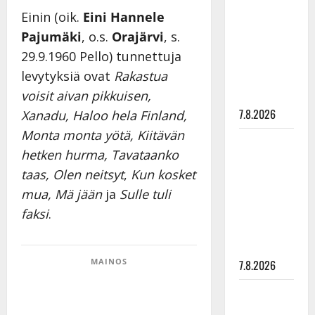
rakastaa
Einin (oik.
Eini Hannele
tanssia –
Pajumäki
, o.s.
Orajärvi
, s.
suru
29.9.1960 Pello) tunnettuja
tyttären
levytyksiä ovat
Rakastua
syövästä
voisit aivan pikkuisen,
painaa
7.8.2026
Xanadu, Haloo hela Finland,
Monta monta yötä, Kiitävän
Maikilta
hetken hurma, Tavataanko
pysäyttävä
taas, Olen neitsyt
,
Kun kosket
ulostulo:
mua,
Mä jään
ja
Sulle tuli
”Elämä toi
eteeni
faksi
.
sellaisen
yllätyksen…”
MAINOS
7.8.2026
Tanssii
tähtien