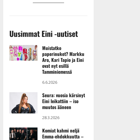
a
l
21.8.2025
a
t
e
|
v
Julkaistu:
p
Päivitetty:
K
22.8.2025
i
i
a
|
d
a
t
Päivitetty:
e
Uusimmat Eini -uutiset
n
r
o
t
i
k
Muistatko
i
…
o
paperinuket? Markku
n
”
o
Aro, Kari Tapio ja Eini
a
s
Tanssiin.fi
ovat nyt esillä
h
t
Tamminiemessä
ä
Julkaistu:
e
i
6.6.2026
20.8.2025
Tanssiin.fi
t
|
Seura: vuosia kärsinyt
Päivitetty:
ä
Julkaistu:
Eini leikattiin – iso
ä
17.8.2025
muutos ääneen
n
|
–
28.3.2026
Päivitetty:
D
Komiat kahmi neljä
a
Emma-ehdokkuutta –
n