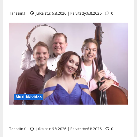
liitää tv-parketilla
Tanssiin.fi
Julkaistu: 6.8.2026 | Päivitetty:6.8.2026
0
Musiikkivideo
Sopiiko Edith Piaf tanssilavalle? Pirttijoki näyttää
mallia – video
Tanssiin.fi
Julkaistu: 6.8.2026 | Päivitetty:6.8.2026
0