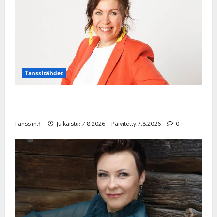
Tanssitähdet
TTK-tähti Anna Hanski rakastaa tanssia – suru
tyttären syövästä painaa
Tanssiin.fi
Julkaistu: 7.8.2026 | Päivitetty:7.8.2026
0