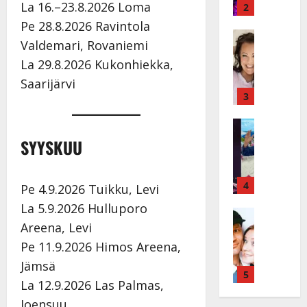
v
La 16.–23.8.2026 Loma
v
2
ä
ä
Pe 28.8.2026 Ravintola
s
Tanssitäh
s
Valdemari, Rovaniemi
H
a
t
La 29.8.2026 Kukonhiekka,
e
i
i
i
r
t
Saarijärvi
d
a
3
!
i
u
T
P
Tanssitäh
s
o
T
a
k
SYYSKUU
m
ä
k
o
m
m
a
h
i
ä
r
4
t
s
Pe 4.9.2026 Tuikku, Levi
I
i
a
a
La 5.9.2026 Hulluporo
l
Haastatte
s
u
a
Areena, Levi
H
e
e
s
t
u
V
n
Pe 11.9.2026 Himos Areena,
:
t
i
a
j
s
e
Jämsä
k
i
5
a
o
l
La 12.9.2026 Las Palmas,
e
n
M
i
i
a
Joensuu
i
i