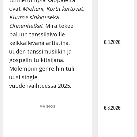
julkkikset
ovat
Mieheni, Kortit kertovat,
julki: Anna
Kuuma sinkku
sekä
Hanski
Onnenhetket
. Mira tekee
liitää tv-
paluun tanssilaivoille
parketilla
6.8.2026
keikkailevana artistina,
uuden tanssimusiikin ja
Sopiiko
gospelin tulkitsijana.
Edith Piaf
Molempiin genreihin tuli
tanssilavalle?
uusi single
Pirttijoki
näyttää
vuodenvaihteessa 2025.
mallia –
video
MAINOS
6.8.2026
Leif
Lindeman
levytti: