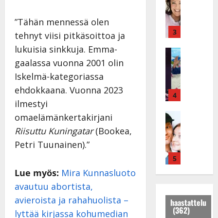
t
e
i
i
i
r
”Tähän mennessä olen
t
d
a
3
!
tehnyt viisi pitkäsoittoa ja
i
u
T
lukuisia sinkkuja. Emma-
P
Tanssitäh
s
o
T
gaalassa vuonna 2001 olin
a
k
m
ä
k
o
m
Iskelmä-kategoriassa
m
a
h
i
ehdokkaana. Vuonna 2023
ä
r
4
t
s
ilmestyi
I
i
a
a
l
Haastatte
s
omaelämänkertakirjani
u
a
H
e
e
s
t
Riisuttu Kuningatar
(Bookea,
u
V
n
:
t
Petri Tuunainen).”
i
a
j
s
e
k
i
5
a
o
l
e
n
M
i
i
Lue myös:
Mira Kunnasluoto
a
i
i
t
K
avautuu abortista,
r
o
k
t
a
avieroista ja rahahuolista –
a
n
a
haastattelu
a
t
(362)
k
r
P
lyttää kirjassa kohumedian
j
r