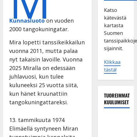
M
Katso
kätevästä
Kunnasluoto
on vuoden
kartasta
2000 tangokuningatar.
Suomen
tanssipaikkoj
Mira lopetti tanssikeikkailun
sijainnit.
vuonna 2011, mutta palaa
nyt takaisin lavoille. Vuonna
Klikkaa
2025 Miralla on edessään
tästä!
juhlavuosi, kun tulee
kuluneeksi 25 vuotta siitä,
kun hänet kruunattiin
TUOREIMMAT
tangokuningattareksi.
KUULUMISET
Tanssii
13. tammikuuta 1974
tähtien
Elimäellä syntyneen Miran
kanssa -
tunnetuimpia kappaleita