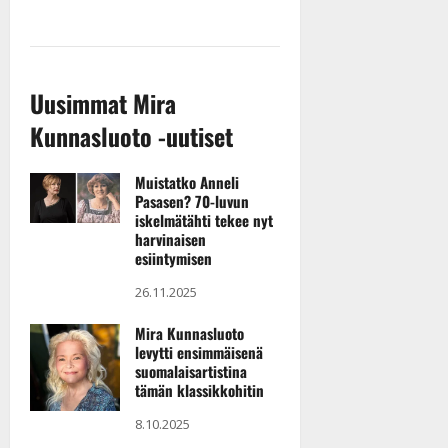
l
e
i
s
o
Uusimmat Mira
k
Kunnasluoto -uutiset
i
i
t
Muistatko Anneli
Pasasen? 70-luvun
o
iskelmätähti tekee nyt
s
harvinaisen
Tanssiin.fi
esiintymisen
26.11.2025
Julkaistu:
27.4.2025
Mira Kunnasluoto
|
levytti ensimmäisenä
Päivitetty:
suomalaisartistina
tämän klassikkohitin
8.10.2025