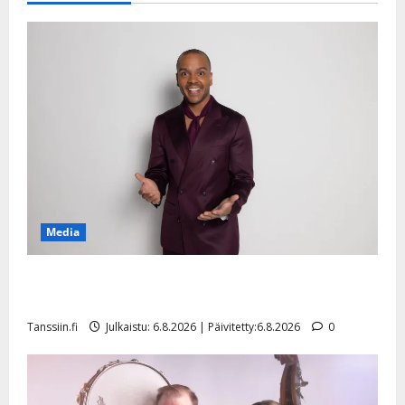
Media
Tanssii tähtien kanssa -julkkikset julki: Anna Hanski
liitää tv-parketilla
Tanssiin.fi
Julkaistu: 6.8.2026 | Päivitetty:6.8.2026
0