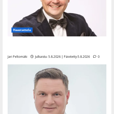
Haastattelu
Leif Lindeman levytti: ”Kuvaa osuvasti uraani
pikkupojasta näihin päiviin”
Jari Peltomäki
Julkaistu: 5.8.2026 | Päivitetty:5.8.2026
0