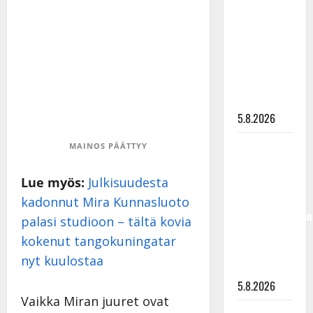
”Kuvaa
osuvasti
uraani
pikkupojasta
näihin
päiviin”
5.8.2026
Jukka
MAINOS PÄÄTTYY
Hallikainen,
50,
Lue myös:
Julkisuudesta
liikuttuu
kadonnut Mira Kunnasluoto
lapsenlapsistaan
palasi studioon – tältä kovia
– uusi laulu
kokenut tangokuningatar
koskettaa
nyt kuulostaa
syvältä
5.8.2026
Vaikka Miran juuret ovat