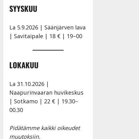
a
t
Päivitetty:
SYYSKUU
e
n
r
o
t
i
k
i
…
La 5.9.2026 | Säänjärven lava
o
n
”
o
| Savitaipale | 18 € | 19–00
a
s
Tanssiin.fi
h
t
ä
Julkaistu:
e
i
20.8.2025
LOKAKUU
Tanssiin.fi
t
|
Päivitetty:
ä
Julkaistu:
ä
17.8.2025
La 31.10.2026 |
n
|
Naapurinvaaran huvikeskus
–
Päivitetty:
D
| Sotkamo | 22 € | 19.30–
a
00.30
n
n
y
Pidätämme kaikki oikeudet
l
muutoksiin.