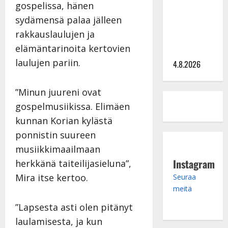
Saija
gospelissa, hänen
Tuupanen ei
sydämensä palaa jälleen
toivu –
rakkauslaulujen ja
lääkäri:
elämäntarinoita kertovien
”Vaakatasoon”
laulujen pariin.
4.8.2026
”Minun juureni ovat
gospelmusiikissa. Elimäen
kunnan Korian kylästä
ponnistin suureen
musiikkimaailmaan
Instagram
herkkänä taiteilijasieluna”,
Mira itse kertoo.
Seuraa
meitä
”Lapsesta asti olen pitänyt
laulamisesta, ja kun