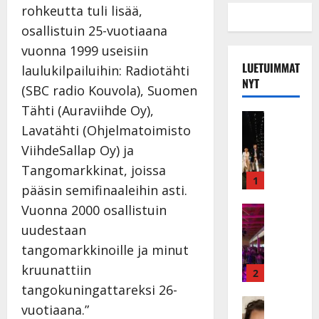
rohkeutta tuli lisää,
osallistuin 25-vuotiaana
vuonna 1999 useisiin
LUETUIMMAT
laulukilpailuihin: Radiotähti
NYT
(SBC radio Kouvola), Suomen
Tähti (Auraviihde Oy),
Musiikkiv
Lavatähti (Ohjelmatoimisto
H
u
ViihdeSallap Oy) ja
i
Tangomarkkinat, joissa
k
1
pääsin semifinaaleihin asti.
e
Vuonna 2000 osallistuin
a
Keikat ja 
I
t
uudestaan
k
h
tangomarkkinoille ja minut
ä
y
kruunattiin
v
v
2
ä
ä
tangokuningattareksi 26-
s
Tanssitäh
s
vuotiaana.”
H
a