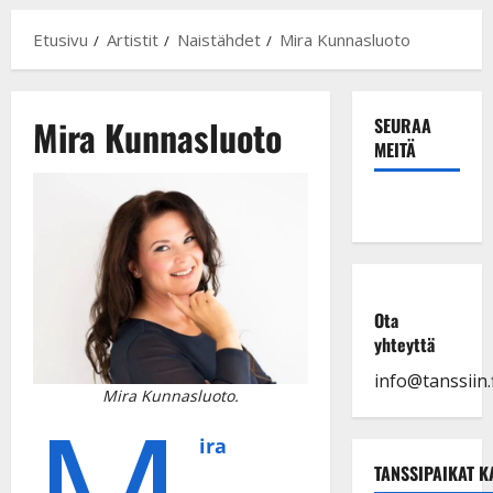
Etusivu
Artistit
Naistähdet
Mira Kunnasluoto
Mira Kunnasluoto
SEURAA
MEITÄ
Ota
yhteyttä
info@tanssiin.f
Mira Kunnasluoto.
ira
TANSSIPAIKAT K