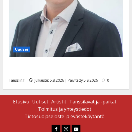
Uutiset
Jukka Hallikainen, 50, liikuttuu lapsenlapsistaan –
uusi laulu koskettaa syvältä
Tanssiin.fi
Julkaistu: 5.8.2026 | Päivitetty:5.8.2026
0
Etusivu
Uutiset
Artistit
Tanssilavat ja -paikat
Toimitus ja yhteystiedot
Tietosuojaseloste ja evästekäytäntö
Faceboook
Instagram
Youtube