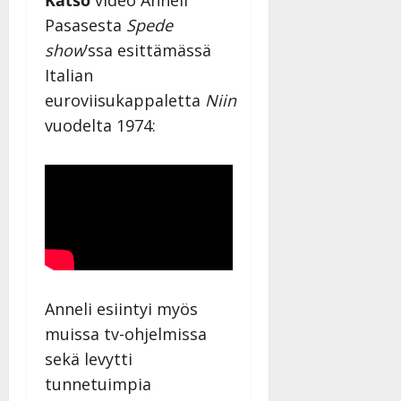
Katso
video Anneli
Pasasesta
Spede
show
’ssa esittämässä
Italian
euroviisukappaletta
Niin
vuodelta 1974:
Anneli esiintyi myös
muissa tv-ohjelmissa
sekä levytti
tunnetuimpia