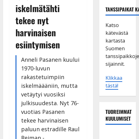
iskelmätähti
TANSSIPAIKAT K
tekee nyt
Katso
harvinaisen
kätevästä
kartasta
esiintymisen
Suomen
tanssipaikkoj
Anneli Pasanen kuului
sijainnit.
1970-luvun
rakastetuimpiin
Klikkaa
iskelmäääniin, mutta
tästä!
vetäytyi vuosiksi
julkisuudesta. Nyt 76-
vuotias Pasanen
TUOREIMMAT
KUULUMISET
tekee harvinaisen
paluun estradille Raul
Tanssii
Reiman -