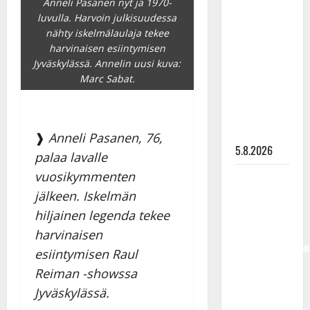
Anneli Pasanen nyt ja 1970-
Lindeman
luvulla. Harvoin julkisuudessa
levytti:
nähty iskelmälaulaja tekee
”Kuvaa
harvinaisen esiintymisen
osuvasti
Jyväskylässä. Annelin uusi kuva:
Marc Sabat.
uraani
pikkupojasta
näihin
päiviin”
❱
Anneli Pasanen, 76,
5.8.2026
palaa lavalle
vuosikymmenten
Jukka
Hallikainen,
jälkeen. Iskelmän
50,
hiljainen legenda tekee
liikuttuu
harvinaisen
lapsenlapsistaan
esiintymisen Raul
– uusi laulu
Reiman -showssa
koskettaa
Jyväskylässä.
syvältä