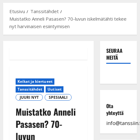
Etusivu
Tanssitähdet
Muistatko Anneli Pasasen? 70-luvun iskelmätähti tekee
nyt harvinaisen esiintymisen
SEURAA
MEITÄ
Keikat ja kiertueet
Tanssitähdet
Uutiset
JUURI NYT
SPESIAALI
Ota
Muistatko Anneli
yhteyttä
Pasasen? 70-
info@tanssiin.f
luvun