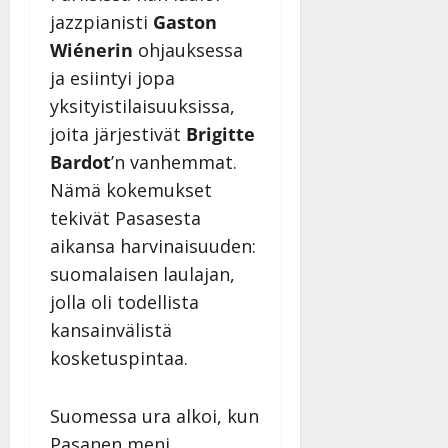
jazzpianisti
Gaston
Wiénerin
ohjauksessa
ja esiintyi jopa
yksityistilaisuuksissa,
joita järjestivät
Brigitte
Bardot
’n vanhemmat.
Nämä kokemukset
tekivät Pasasesta
aikansa harvinaisuuden:
suomalaisen laulajan,
jolla oli todellista
kansainvälistä
kosketuspintaa.
Suomessa ura alkoi, kun
Pasanen meni