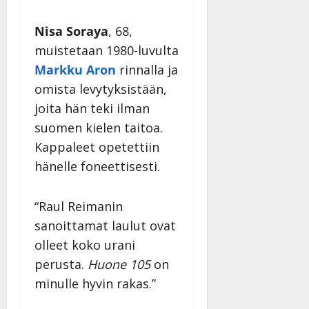
Nisa Soraya
, 68,
muistetaan 1980-luvulta
Markku Aron
rinnalla ja
omista levytyksistään,
joita hän teki ilman
suomen kielen taitoa.
Kappaleet opetettiin
hänelle foneettisesti.
“Raul Reimanin
sanoittamat laulut ovat
olleet koko urani
perusta.
Huone 105
on
minulle hyvin rakas.”