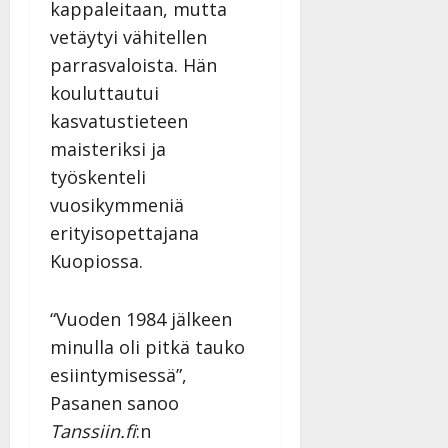
kappaleitaan, mutta
vetäytyi vähitellen
parrasvaloista. Hän
kouluttautui
kasvatustieteen
maisteriksi ja
työskenteli
vuosikymmeniä
erityisopettajana
Kuopiossa.
“Vuoden 1984 jälkeen
minulla oli pitkä tauko
esiintymisessä”,
Pasanen sanoo
Tanssiin.fi
:n