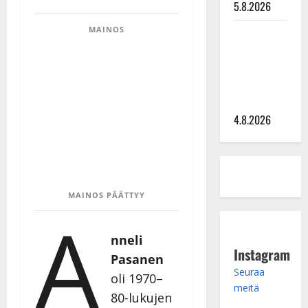
5.8.2026
MAINOS
Saija
Tuupanen ei
toivu –
lääkäri:
”Vaakatasoon”
4.8.2026
MAINOS PÄÄTTYY
A
nneli
Instagram
Pasanen
Seuraa
oli 1970–
meitä
80-lukujen