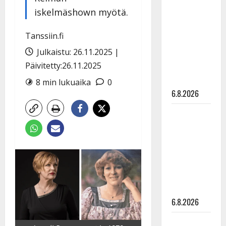
tähtien
iskelmäshown myötä.
kanssa -
julkkikset
Tanssiin.fi
julki: Anna
Julkaistu: 26.11.2025 |
Hanski
Päivitetty:26.11.2025
liitää tv-
parketilla
8 min lukuaika
0
6.8.2026
Sopiiko
Edith Piaf
tanssilavalle?
Pirttijoki
näyttää
mallia –
video
6.8.2026
Leif