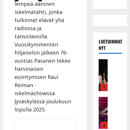
lempeä-ääninen
iskelmätähti, jonka
tulkinnat elävät yhä
radiossa ja
tanssilavoilla.
LUETUIMMAT
Vuosikymmenten
NYT
hiljaiselon jälkeen 76-
vuotias Pasanen tekee
Musiikkiv
H
harvinaisen
u
esiintymisen Raul
i
Reiman -
k
1
iskelmäshowssa
e
a
Keikat ja 
Jyväskylässä joulukuun
I
t
lopulla 2025.
k
h
ä
y
v
v
2