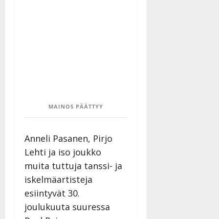
y
l
l
e
i
s
o
k
i
i
MAINOS PÄÄTTYY
t
o
s
Anneli Pasanen, Pirjo
Tanssiin.fi
Lehti ja iso joukko
muita tuttuja tanssi- ja
Julkaistu:
27.4.2025
iskelmäartisteja
|
esiintyvät 30.
Päivitetty:
joulukuuta suuressa