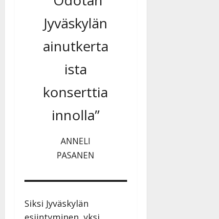
”Odotan
Jyväskylän
ainutkerta
ista
konserttia
innolla”
ANNELI
PASANEN
Siksi Jyväskylän
esiintyminen, yksi