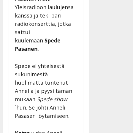
Yleisradioon laulujensa
kanssa ja teki pari
radiokonserttia, jotka
sattui
kuulemaan
Spede
Pasanen
.
Spede ei yhteisestä
sukunimestä
huolimatta tuntenut
Annelia ja pyysi tämän
mukaan
Spede show
´hun. Se johti Anneli
Pasasen löytämiseen.