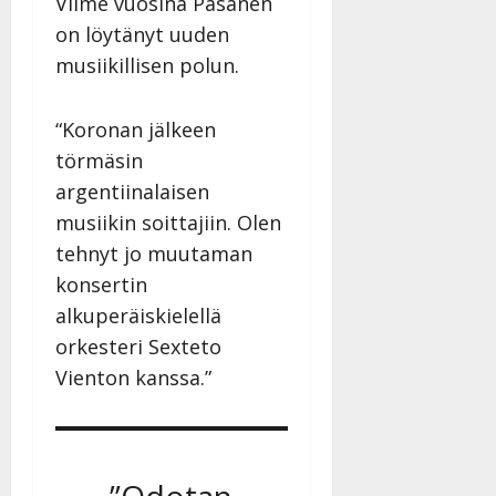
Viime vuosina Pasanen
on löytänyt uuden
musiikillisen polun.
“Koronan jälkeen
törmäsin
argentiinalaisen
musiikin soittajiin. Olen
tehnyt jo muutaman
konsertin
alkuperäiskielellä
orkesteri Sexteto
Vienton kanssa.”