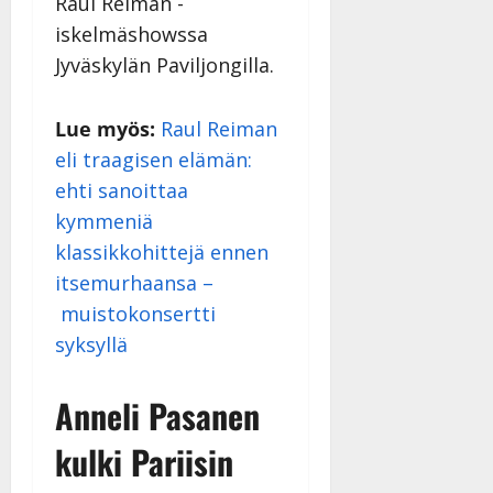
Raul Reiman -
iskelmäshowssa
Jyväskylän Paviljongilla.
Lue myös:
Raul Reiman
eli traagisen elämän:
ehti sanoittaa
kymmeniä
klassikkohittejä ennen
itsemurhaansa –
muistokonsertti
syksyllä
Anneli Pasanen
kulki Pariisin