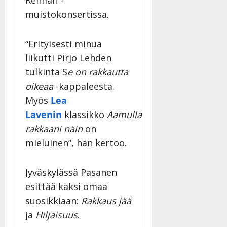
Reiman -
muistokonsertissa.
“Erityisesti minua
liikutti Pirjo Lehden
tulkinta S
e on rakkautta
oikeaa
-kappaleesta.
Myös
Lea
Lavenin
klassikko
Aamulla
rakkaani näin
on
mieluinen”, hän kertoo.
Jyväskylässä Pasanen
esittää kaksi omaa
suosikkiaan:
Rakkaus jää
ja
Hiljaisuus
.