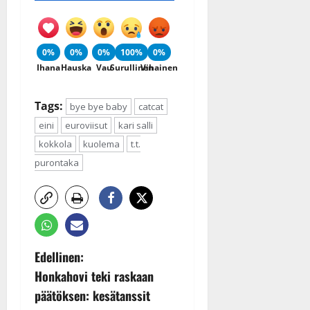
0%
0%
0%
100%
0%
Ihana
Hauska
Vau
Surullinen
Vihainen
Tags:
bye bye baby
catcat
eini
euroviisut
kari salli
kokkola
kuolema
t.t.
purontaka
P
Edellinen:
Honkahovi teki raskaan
o
päätöksen: kesätanssit