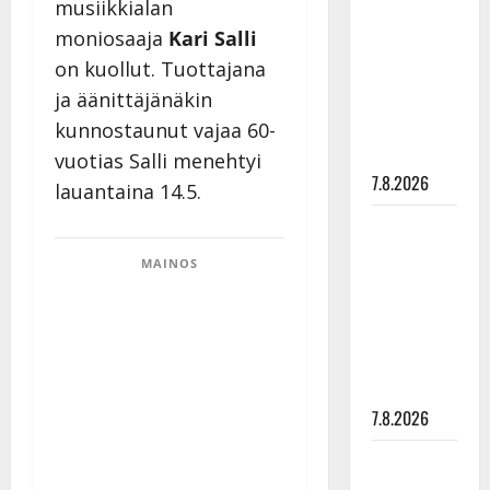
musiikkialan
rakastaa
moniosaaja
Kari Salli
tanssia –
on kuollut. Tuottajana
suru
ja äänittäjänäkin
tyttären
syövästä
kunnostaunut vajaa 60-
painaa
vuotias Salli menehtyi
7.8.2026
lauantaina 14.5.
Maikilta
pysäyttävä
MAINOS
ulostulo:
”Elämä toi
eteeni
sellaisen
yllätyksen…”
7.8.2026
Tanssii
tähtien