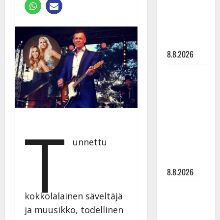
Raija
Mäntyniemi:
matka
tyssäsi
8.8.2026
Matti
Ruohonen
viettää taas
synttäreitään
T
täydessä
hiljaisuudessa
unnettu
– tämä on
tilanne nyt
8.8.2026
TTK-tähti
kokkolalainen säveltäjä
Anna
ja muusikko, todellinen
Hanski