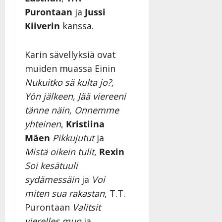
Purontaan
ja
Jussi
Kiiverin
kanssa.
Karin sävellyksiä ovat
muiden muassa Einin
Nukuitko sä kulta jo?,
Yön jälkeen, Jää viereeni
tänne näin, Onnemme
yhteinen
,
Kristiina
Mäen
Pikkujutut
ja
Mistä oikein tulit
,
Rexin
Soi kesätuuli
sydämessäin
ja
Voi
miten sua rakastan
, T.T.
Purontaan
Valitsit
vierelles mun
ja