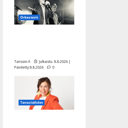
Orkesterit
Matti Ruohonen viettää taas
synttäreitään täydessä
hiljaisuudessa – tämä on
tilanne nyt
Tanssiin.fi
Julkaistu: 8.8.2026 |
Päivitetty:8.8.2026
0
Tanssitähdet
TTK-tähti Anna Hanski
rakastaa tanssia – suru