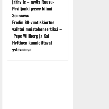
s
jäähylle – myös Ruusu-
Paviljonki pysyy kiinni
t
Seuraava:
n
Fredin 80-vuotiskiertue
vaihtui muistokonsertiksi –
a
Pepe Willberg ja Kai
v
Hyttinen kunnioittavat
ystäväänsä
i
g
a
t
i
o