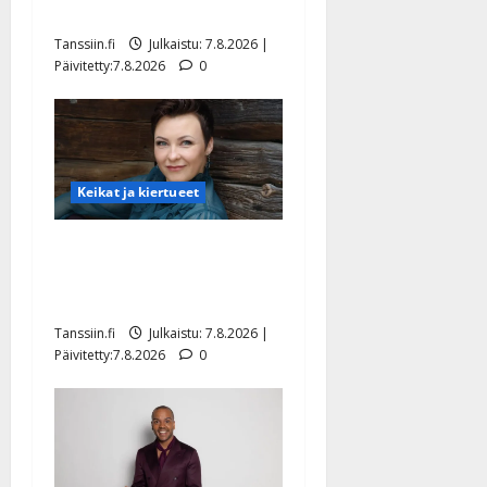
tyttären syövästä painaa
Tanssiin.fi
Julkaistu: 7.8.2026 |
Päivitetty:7.8.2026
0
Keikat ja kiertueet
Maikilta pysäyttävä
ulostulo: ”Elämä toi eteeni
sellaisen yllätyksen…”
Tanssiin.fi
Julkaistu: 7.8.2026 |
Päivitetty:7.8.2026
0