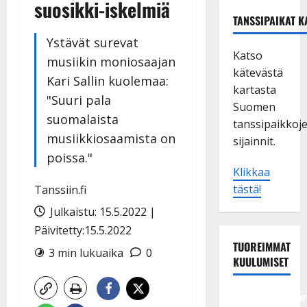
suosikki-iskelmiä
TANSSIPAIKAT K
Ystävät surevat
Katso
musiikin moniosaajan
kätevästä
Kari Sallin kuolemaa:
kartasta
"Suuri pala
Suomen
suomalaista
tanssipaikkoj
musiikkiosaamista on
sijainnit.
poissa."
Klikkaa
tästä!
Tanssiin.fi
Julkaistu: 15.5.2022 |
Päivitetty:15.5.2022
TUOREIMMAT
3 min lukuaika
0
KUULUMISET
Tangokuningatar