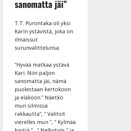
sanomatta jäi”
T.T. Purontaka oli yksi
Karin ystävistä, joka on
ilmaissut
surunvalittelunsa.
”Hyvää matkaa ystävä
Kari. Niin paljon
sanomatta jäi, nämä
puolestaan kertokoon
ja eläköön.” Näetkö
mun silmissä
rakkautta”, ” Valitsit
vierelles mun ”, ” Kylmää
kyytiä ” , ” Nelkytviis ” ja