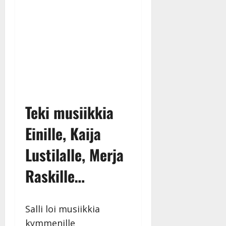
y
l
l
e
i
s
o
k
i
i
Teki musiikkia
t
o
Einille, Kaija
s
Lustilalle, Merja
Tanssiin.fi
Raskille…
Julkaistu:
27.4.2025
|
Päivitetty:
Salli loi musiikkia
kymmenille