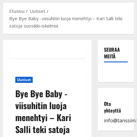
Etusivu
Uutiset
Bye Bye Baby -viisuhitin luoja menehtyi – Kari Salli teki
satoja suosikki-iskelmiä
SEURAA
MEITÄ
Uutiset
Bye Bye Baby -
viisuhitin luoja
Ota
yhteyttä
menehtyi – Kari
info@tanssiin.f
Salli teki satoja