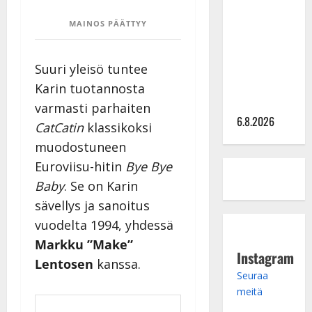
kanssa -
MAINOS PÄÄTTYY
julkkikset
julki: Anna
Suuri yleisö tuntee
Hanski
liitää tv-
Karin tuotannosta
parketilla
varmasti parhaiten
6.8.2026
CatCatin
klassikoksi
muodostuneen
Euroviisu-hitin
Bye Bye
Baby
. Se on Karin
sävellys ja sanoitus
vuodelta 1994, yhdessä
Markku ”Make”
Instagram
Lentosen
kanssa.
Seuraa
meitä