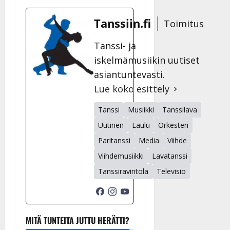
Tanssiin.fi
Toimitus
Tanssi- ja
iskelmämusiikin uutiset
asiantuntevasti.
Lue koko esittely
Tanssi
Musiikki
Tanssilava
Uutinen
Laulu
Orkesteri
Paritanssi
Media
Viihde
Viihdemusiikki
Lavatanssi
Tanssiravintola
Televisio
MITÄ TUNTEITA JUTTU HERÄTTI?