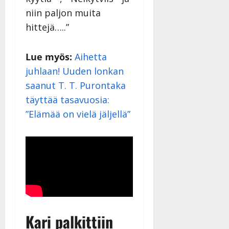
niin paljon muita
hittejä…..”
Lue myös:
Aihetta
juhlaan! Uuden lonkan
saanut T. T. Purontaka
täyttää tasavuosia:
”Elämää on vielä jäljellä”
Kari palkittiin