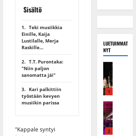
Sisältö
Teki musiikkia
Einille, Kaija
Lustilalle, Merja
LUETUIMMAT
Raskille…
NYT
T.T. Purontaka:
Musiikkiv
"Niin paljon
H
sanomatta jäi"
u
i
Kari palkittiin
k
1
työstään kevyen
e
musiikin parissa
a
Keikat ja 
I
t
k
h
ä
y
”Kappale syntyi
v
v
2