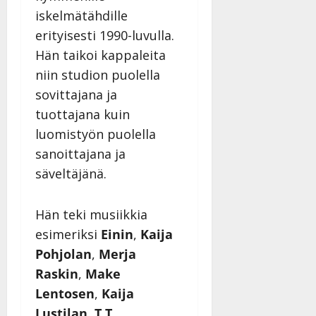
iskelmätähdille
erityisesti 1990-luvulla.
Hän taikoi kappaleita
niin studion puolella
sovittajana ja
tuottajana kuin
luomistyön puolella
sanoittajana ja
säveltäjänä.
Hän teki musiikkia
esimeriksi
Einin
,
Kaija
Pohjolan
,
Merja
Raskin
,
Make
Lentosen
,
Kaija
Lustilan
,
T.T.