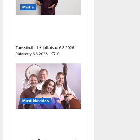
Media
Tanssii tähtien kanssa -
julkkikset julki: Anna
Hanski liitää tv-parketilla
Tanssiin.fi
Julkaistu: 6.8.2026 |
Päivitetty:6.8.2026
0
Musiikkivideo
Sopiiko Edith Piaf
tanssilavalle? Pirttijoki
näyttää mallia – video