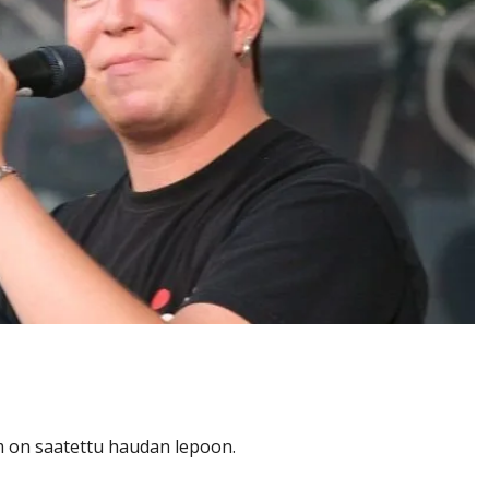
itus julki
m on saatettu haudan lepoon.