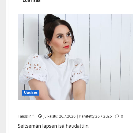
Lue lisää
lisää
aiheesta
Jani
Wickholmin
kuolinilmoitus
julki
Uutiset
Anne Mattilan isä siunattiin haudan lepoon
Tanssiin.fi
Julkaistu: 26.7.2026 | Päivitetty:26.7.2026
0
Seitsemän lapsen isä haudattiin.