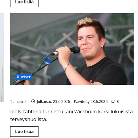
Lue
Lue lisää
lisää
aiheesta
Muusikko
Teukka
Grönroos
on
kuollut
Uutiset
Jani Wickholm kuoli vain 48-vuotiaana
Tanssiin.fi
Julkaistu: 23.6.2026 | Päivitetty:23.6.2026
0
Idols-tähtenä tunnettu Jani Wickholm kärsi lukuisista
terveyshuolista.
Lue
Lue lisää
lisää