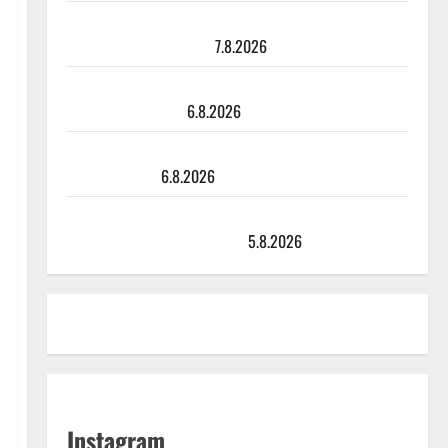
Maikilta pysäyttävä ulostulo: ”Elämä toi eteeni
sellaisen yllätyksen…”
7.8.2026
Tanssii tähtien kanssa -julkkikset julki: Anna Hanski
liitää tv-parketilla
6.8.2026
Sopiiko Edith Piaf tanssilavalle? Pirttijoki näyttää
mallia – video
6.8.2026
Leif Lindeman levytti: ”Kuvaa osuvasti uraani
pikkupojasta näihin päiviin”
5.8.2026
Instagram