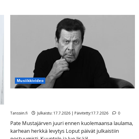
Musiikkivideo
Itkuvaroitus! Pate Mustajärven viimeinen laulu
koskettaa – enteellinen sanoitus
Tanssiin.fi
Julkaistu: 17.7.2026 | Päivitetty:17.7.2026
0
Pate Mustajärven juuri ennen kuolemaansa laulama,
karhean herkkä levytys Loput päivät julkaistiin
postuumisti. Kuuntele ja lue lisää!