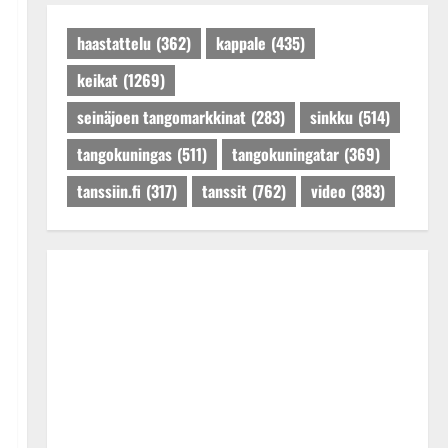
Päivitetty:27.4.2025
haastattelu
(362)
kappale
(435)
keikat
(1269)
seinäjoen tangomarkkinat
(283)
sinkku
(514)
tangokuningas
(511)
tangokuningatar
(369)
tanssiin.fi
(317)
tanssit
(762)
video
(383)