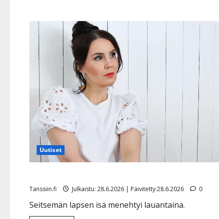
Uutiset
Anne Mattilan ja siskojen suuri suru: isä kuoli
Tanssiin.fi
Julkaistu: 28.6.2026 | Päivitetty:28.6.2026
0
Seitsemän lapsen isä menehtyi lauantaina.