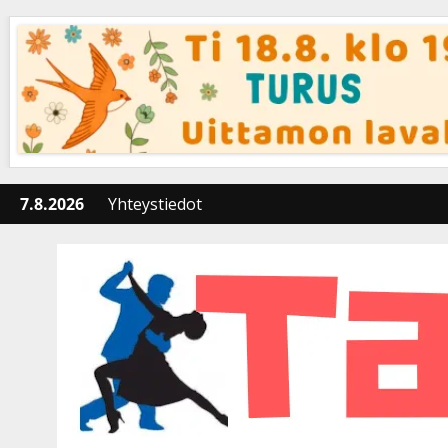
Skip
to
content
7.8.2026
Yhteystiedot