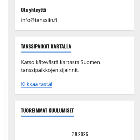
Ota yhteyttä
info@tanssiin.fi
TANSSIPAIKAT KARTALLA
Katso kätevästä kartasta Suomen
tanssipaikkojen sijainnit.
Klikkaa tästä!
TUOREIMMAT KUULUMISET
TTK-tähti Anna Hanski rakastaa tanssia – suru
tyttären syövästä painaa
7.8.2026