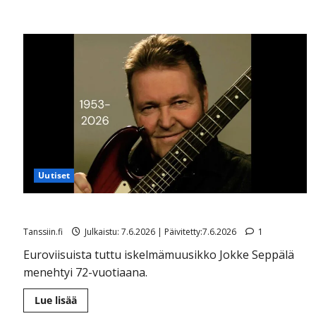
aiheesta
Jani
Wickholm
kuoli
vain
48-
vuotiaana
Uutiset
Jokke Seppälä on kuollut
Tanssiin.fi
Julkaistu: 7.6.2026 | Päivitetty:7.6.2026
1
Euroviisuista tuttu iskelmämuusikko Jokke Seppälä
menehtyi 72-vuotiaana.
Lue
Lue lisää
lisää