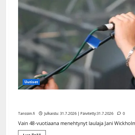
Uutiset
Jani Wickholmin kuolinilmo
Tanssiin.fi
Julkaistu: 31.7.2026 | Päivitetty:31.7.2026
0
Vain 48-vuotiaana menehtynyt laulaja Jani Wickhol
Lue