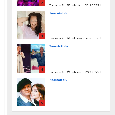
2
Tanssiin.fi
Julkaistu: 22.8.2025 |
Päivitetty:22.8.2025
Tanssitähdet
Heidi Pakarisen ja Mika
Pohjosen tytär kilpailee
missikisoissa
3
Tanssiin.fi
Julkaistu: 21.8.2025 |
Päivitetty:22.8.2025
Tanssitähdet
Tämä Ile Vainion runo Katri
Helenasta paisui hitiksi: ”Voi
tule Katri…”
4
Tanssiin.fi
Julkaistu: 20.8.2025 |
Päivitetty:22.8.2025
Haastattelu
Huikea rakkaustarina!
Dimitri Keiski ja Katja
juhlivat pian tinahäitään –
5
Dannylle iso kiitos
Tanssiin.fi
Julkaistu: 27.4.2025 |