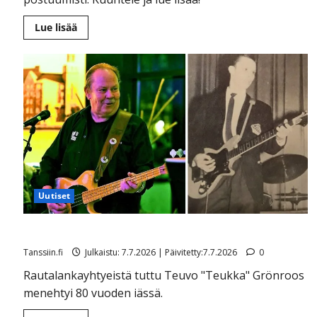
Lue
Lue lisää
lisää
aiheesta
Itkuvaroitus!
Pate
Mustajärven
viimeinen
laulu
koskettaa
–
enteellinen
sanoitus
Uutiset
Muusikko Teukka Grönroos on kuollut
Tanssiin.fi
Julkaistu: 7.7.2026 | Päivitetty:7.7.2026
0
Rautalankayhtyeistä tuttu Teuvo "Teukka" Grönroos
menehtyi 80 vuoden iässä.