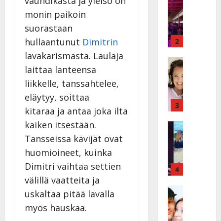
vauhdikasta ja yleisö on
I
t
monin paikoin
k
h
suorastaan
ä
y
v
v
hullaantunut
Dimitrin
2
ä
ä
lavakarismasta. Laulaja
s
Tanssitäh
s
laittaa lanteensa
H
a
t
e
liikkelle, tanssahtelee,
i
i
i
r
t
eläytyy, soittaa
d
a
3
!
kitaraa ja antaa joka ilta
i
u
T
kaiken itsestään.
P
Tanssitäh
s
o
T
a
k
Tansseissa kävijät ovat
m
ä
k
o
m
huomioineet, kuinka
m
a
h
i
Dimitri vaihtaa settien
ä
r
4
t
s
I
välillä vaatteita ja
i
a
a
l
Haastatte
s
u
a
uskaltaa pitää lavalla
H
e
e
s
t
myös hauskaa.
u
V
n
:
t