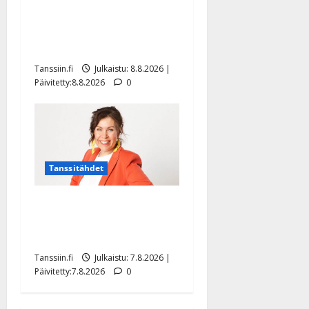
synttäreitään täydessä
hiljaisuudessa – tämä on
tilanne nyt
Tanssiin.fi
Julkaistu: 8.8.2026 |
Päivitetty:8.8.2026
0
Tanssitähdet
TTK-tähti Anna Hanski
rakastaa tanssia – suru
tyttären syövästä painaa
Tanssiin.fi
Julkaistu: 7.8.2026 |
Päivitetty:7.8.2026
0