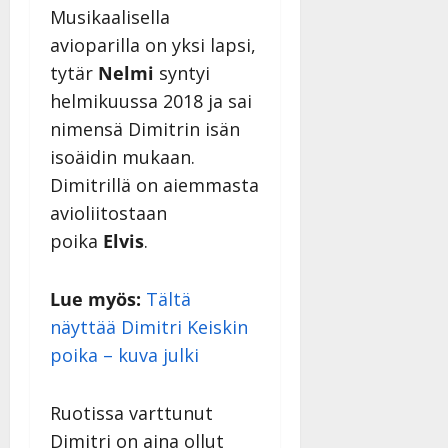
Päivitetty:
Musikaalisella
D
a
avioparilla on yksi lapsi,
n
tytär
Nelmi
syntyi
n
helmikuussa 2018 ja sai
y
nimensä Dimitrin isän
l
l
isoäidin mukaan.
e
Dimitrillä on aiemmasta
i
avioliitostaan
s
poika
Elvis
.
o
k
i
Lue myös:
Tältä
i
näyttää Dimitri Keiskin
t
o
poika – kuva julki
s
Tanssiin.fi
Ruotissa varttunut
Dimitri on aina ollut
Julkaistu: