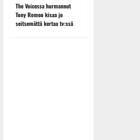
n
The Voicessa hurmannut
Tony Romeo kisaa jo
a
seitsemättä kertaa tv:ssä
v
i
g
a
t
i
o
n