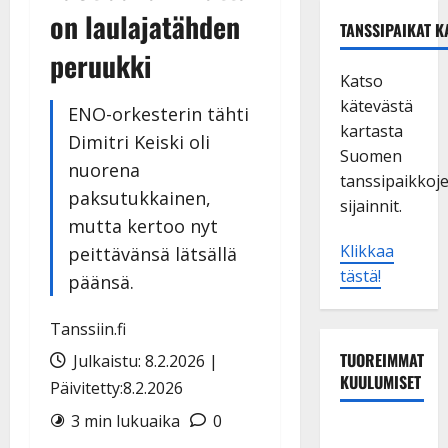
on laulajatähden
TANSSIPAIKAT K
peruukki
Katso
kätevästä
ENO-orkesterin tähti
kartasta
Dimitri Keiski oli
Suomen
nuorena
tanssipaikkoj
paksutukkainen,
sijainnit.
mutta kertoo nyt
Klikkaa
peittävänsä lätsällä
tästä!
päänsä.
Tanssiin.fi
TUOREIMMAT
Julkaistu: 8.2.2026 |
KUULUMISET
Päivitetty:8.2.2026
3 min lukuaika
0
Dimitri