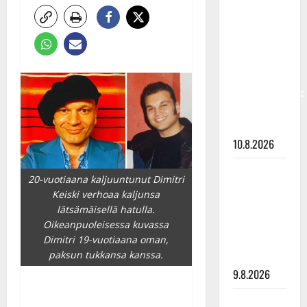
Keiski
laihtui –
vastaa nyt
fanien
huoleen
jaksamisestaan:
”Mikään ei
ole ikuista”
10.8.2026
Tangokuningas
20-vuotiaana kaljuuntunut Dimitri
Aki Samuli
Keiski verhoaa kaljunsa
meni
lätsämäisellä hatulla.
naimisiin –
Oikeanpuoleisessa kuvassa
hääkuva
Dimitri 19-vuotiaana oman,
paksun tukkansa kanssa.
julki
9.8.2026
Esko