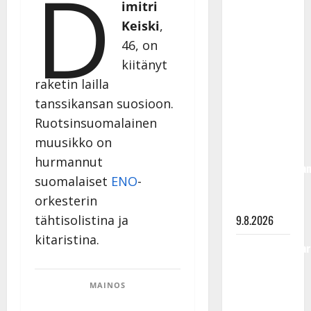
D
imitri
Rahkonen
Keiski
,
olisi
46, on
täyttänyt
90 vuotta –
kiitänyt
Arto
raketin lailla
Rahkonen
tanssikansan suosioon.
kävi
Ruotsinsuomalainen
haudalla ja
muusikko on
kertoo
hurmannut
iskelmälegenda
suomalaiset
ENO
-
viimeisistä
orkesterin
vuosista
9.8.2026
tähtisolistina ja
kitaristina.
Tangokuningatar
Raija
Mäntyniemi:
MAINOS
matka