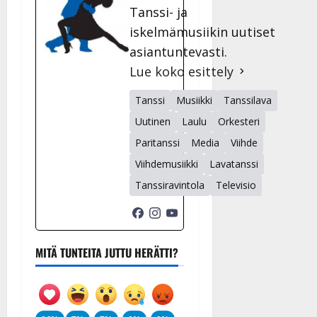
Tanssi- ja
iskelmämusiikin uutiset
asiantuntevasti.
Lue koko esittely
Tanssi
Musiikki
Tanssilava
Uutinen
Laulu
Orkesteri
Paritanssi
Media
Viihde
Viihdemusiikki
Lavatanssi
Tanssiravintola
Televisio
MITÄ TUNTEITA JUTTU HERÄTTI?