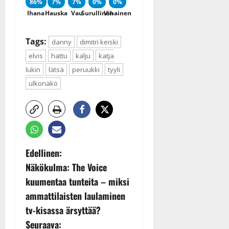
86%
7%
7%
0%
0%
Ihana
Hauska
Vau
Surullinen
Vihainen
Tags:
danny
dimitri keiski
elvis
hattu
kalju
katja
lukin
lätsä
peruukki
tyyli
ulkonäkö
P
Edellinen:
Näkökulma: The Voice
o
kuumentaa tunteita – miksi
s
ammattilaisten laulaminen
tv-kisassa ärsyttää?
t
Seuraava: