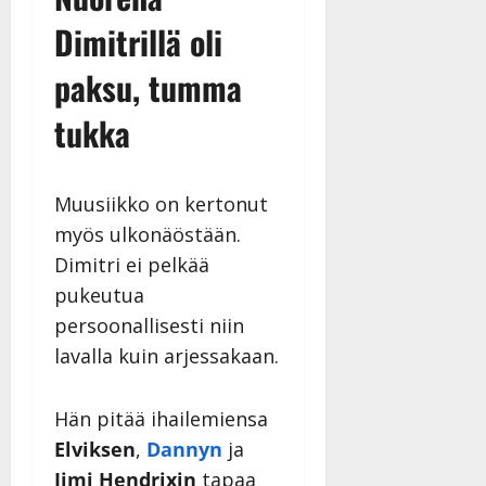
Dimitrillä oli
paksu, tumma
tukka
Muusiikko on kertonut
myös ulkonäöstään.
Dimitri ei pelkää
pukeutua
persoonallisesti niin
lavalla kuin arjessakaan.
Hän pitää ihailemiensa
Elviksen
,
Dannyn
ja
Jimi Hendrixin
tapaa