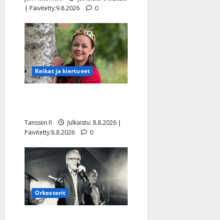
| Päivitetty:9.8.2026
0
Keikat ja kiertueet
Tangokuningatar Raija
Mäntyniemi: matka tyssäsi
Tanssiin.fi
Julkaistu: 8.8.2026 |
Päivitetty:8.8.2026
0
Orkesterit
Matti Ruohonen viettää taas