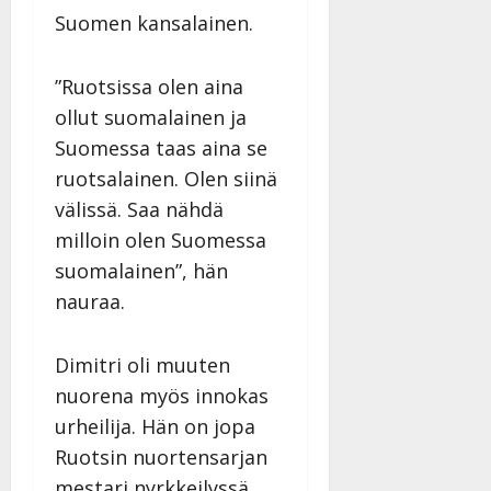
27.4.2025
Suomen kansalainen.
|
Päivitetty:
”Ruotsissa olen aina
ollut suomalainen ja
Suomessa taas aina se
ruotsalainen. Olen siinä
välissä. Saa nähdä
milloin olen Suomessa
suomalainen”, hän
nauraa.
Dimitri oli muuten
nuorena myös innokas
urheilija. Hän on jopa
Ruotsin nuortensarjan
mestari nyrkkeilyssä.