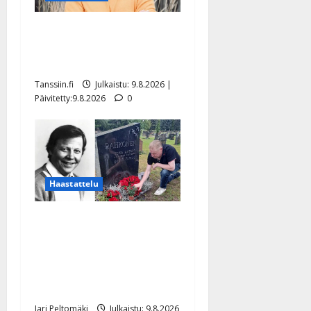
Tangokuningas Aki Samuli
meni naimisiin – hääkuva
julki
Tanssiin.fi
Julkaistu: 9.8.2026 |
Päivitetty:9.8.2026
0
Haastattelu
Esko Rahkonen olisi
täyttänyt 90 vuotta – Arto
Rahkonen kävi haudalla ja
kertoo iskelmälegendan
viimeisistä vuosista
Jari Peltomäki
Julkaistu: 9.8.2026