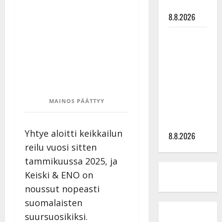
tyssäsi
8.8.2026
Matti
Ruohonen
viettää taas
synttäreitään
täydessä
hiljaisuudessa
MAINOS PÄÄTTYY
– tämä on
tilanne nyt
Yhtye aloitti keikkailun
8.8.2026
reilu vuosi sitten
tammikuussa 2025, ja
Keiski & ENO on
noussut nopeasti
suomalaisten
suursuosikiksi.