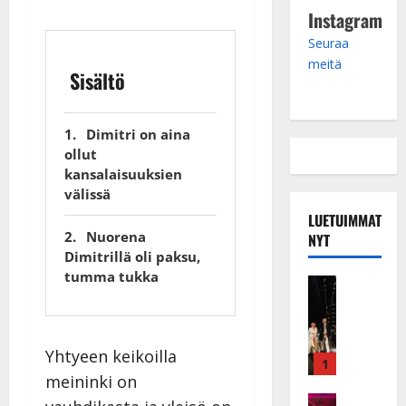
Instagram
Seuraa
meitä
Sisältö
Dimitri on aina
ollut
kansalaisuuksien
välissä
LUETUIMMAT
Nuorena
NYT
Dimitrillä oli paksu,
tumma tukka
Musiikkiv
H
u
i
Yhtyeen keikoilla
k
1
meininki on
e
a
Keikat ja 