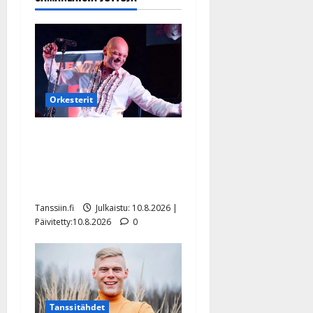
Orkesterit
Dimitri Keiski laihtui –
vastaa nyt fanien huoleen
jaksamisestaan: ”Mikään ei
ole ikuista”
Tanssiin.fi
Julkaistu: 10.8.2026 |
Päivitetty:10.8.2026
0
Tanssitähdet