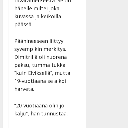
tavaramerkeistä. Se on
hänelle miltei joka
kuvassa ja keikoilla
päässä.
Päähineeseen liittyy
syvempikin merkitys.
Dimitrillä oli nuorena
paksu, tumma tukka
”kuin Elviksellä”, mutta
19-vuotiaana se alkoi
harveta.
”20-vuotiaana olin jo
kalju”, hän tunnustaa.