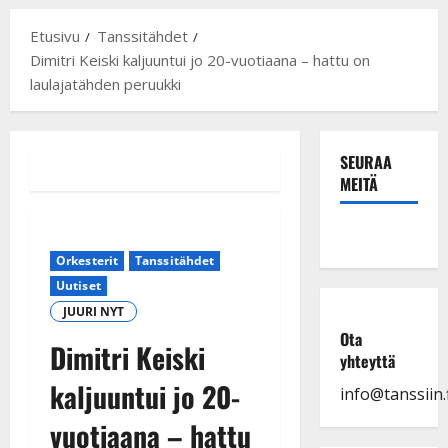
Etusivu
Tanssitähdet
Dimitri Keiski kaljuuntui jo 20-vuotiaana – hattu on
laulajatähden peruukki
SEURAA
MEITÄ
Orkesterit
Tanssitähdet
Uutiset
JUURI NYT
Ota
Dimitri Keiski
yhteyttä
kaljuuntui jo 20-
info@tanssiin.f
vuotiaana – hattu