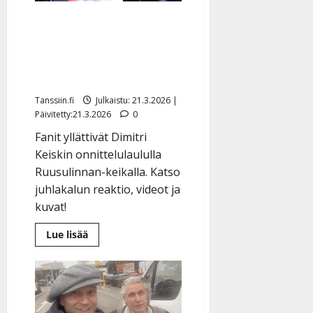
Dimitri Keiski yllätettiin
lavalla – katso fanien
ainutkertaiset laulu- ja
fiilisvideot
Tanssiin.fi
Julkaistu: 21.3.2026 |
Päivitetty:21.3.2026
0
Fanit yllättivät Dimitri
Keiskin onnittelulaululla
Ruusulinnan-keikalla. Katso
juhlakalun reaktio, videot ja
kuvat!
Lue
Lue lisää
lisää
aiheesta
Dimitri
Keiski
yllätettiin
lavalla
–
katso fanien