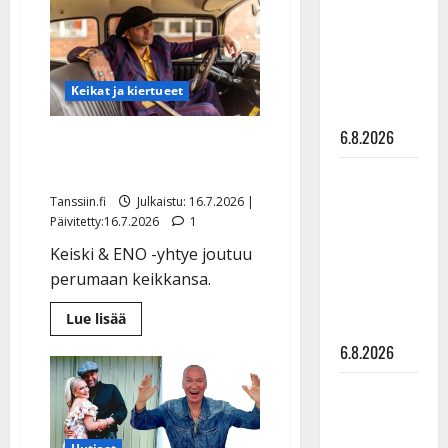
julkkikset
Keiskin
isä
julki: Anna
–
ensi
Hanski
kertaa
poikansa
liitää tv-
Keikat ja kiertueet
keikalla
parketilla
6.8.2026
Ikävä uutinen: Dimitri
Keiskin matka katkesi
Sopiiko
Edith Piaf
Tanssiin.fi
Julkaistu: 16.7.2026 |
Päivitetty:16.7.2026
1
tanssilavalle?
Pirttijoki
Keiski & ENO -yhtye joutuu
näyttää
perumaan keikkansa.
mallia –
Lue
Lue lisää
video
lisää
aiheesta
6.8.2026
Ikävä
uutinen:
Dimitri
Leif
Keiskin
Lindeman
matka
katkesi
levytti: