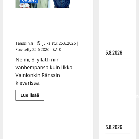
Uutiset
”Kuvaa
osuvasti
Dimitri ja Katja Keiskin
uraani
tytär yllätti Ile Vainion –
pikkupojasta
katso hellyttävä kuva
näihin
Tanssiin.fi
Julkaistu: 25.6.2026 |
päiviin”
Päivitetty:25.6.2026
0
5.8.2026
Nelmi, 8, yllätti niin
Jukka
vanhempansa kuin Ilkka
Hallikainen,
Vainionkin Ränssin
50,
kievarissa.
liikuttuu
Lue
lapsenlapsistaan
Lue lisää
lisää
– uusi laulu
aiheesta
Dimitri
koskettaa
ja
Katja
syvältä
Keiskin
tytär
5.8.2026
yllätti
Ile
Vainion