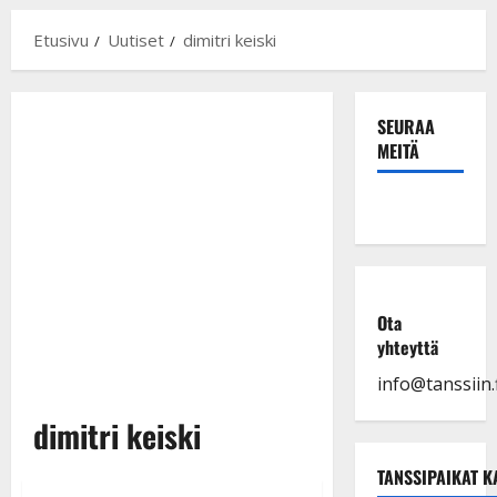
Etusivu
Uutiset
dimitri keiski
SEURAA
MEITÄ
Ota
yhteyttä
info@tanssiin.f
dimitri keiski
TANSSIPAIKAT K