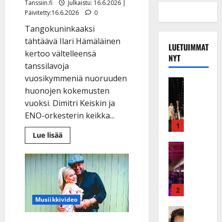
Tanssiin.fi
Julkaistu: 16.6.2026 |
Päivitetty:16.6.2026
0
Tangokuninkaaksi
tähtäävä Ilari Hämäläinen
LUETUIMMAT
kertoo vältelleensä
NYT
tanssilavoja
vuosikymmeniä nuoruuden
Musiikkiv
huonojen kokemusten
H
u
vuoksi. Dimitri Keiskin ja
i
ENO-orkesterin keikka...
k
1
e
Lue
Lue lisää
lisää
a
Keikat ja 
aiheesta
I
Tangofinalisti
t
Ilari
k
h
Hämäläinen
vältteli
ä
y
tanssilavoja
v
v
2
vuosikymmeniä:
”Pitkätukkainen
ä
ä
Musiikkivideo
mies
s
Tanssitäh
s
saa
laulaa
H
a