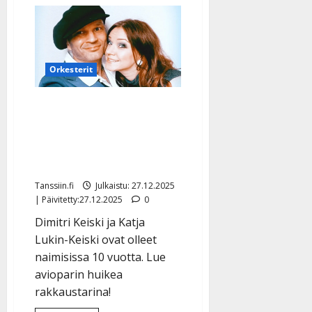
Dimitri
Keiskin
Katja-
vaimo
yllätti
Erkki
Liikasen,
Orkesterit
82,
kanssa
Dimitri Keiski ja Katja:
aviolitto oli kaatua viime
tingassa – juhlivat nyt
tinahäitään
Tanssiin.fi
Julkaistu: 27.12.2025
| Päivitetty:27.12.2025
0
Dimitri Keiski ja Katja
Lukin-Keiski ovat olleet
naimisissa 10 vuotta. Lue
avioparin huikea
rakkaustarina!