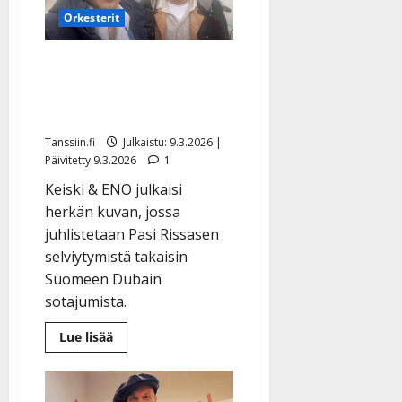
ainutkertaiset
Orkesterit
laulu-
ja
fiilisvideot
Pasi Rissanen pääsi
turvaan – Dimitri Keiski:
”On itketty ja jännitetty”
Tanssiin.fi
Julkaistu: 9.3.2026 |
Päivitetty:9.3.2026
1
Keiski & ENO julkaisi
herkän kuvan, jossa
juhlistetaan Pasi Rissasen
selviytymistä takaisin
Suomeen Dubain
sotajumista.
Lue
Lue lisää
lisää
aiheesta
Pasi
Rissanen
pääsi