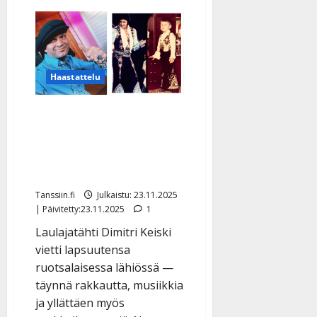
Haastattelu
Dimitri Keiskin
harvinaiset kuvat julki –
tältä näytti tanssilavojen
kuningas lapsena
Tanssiin.fi
Julkaistu: 23.11.2025
| Päivitetty:23.11.2025
1
Laulajatähti Dimitri Keiski
vietti lapsuutensa
ruotsalaisessa lähiössä —
täynnä rakkautta, musiikkia
ja yllättäen myös