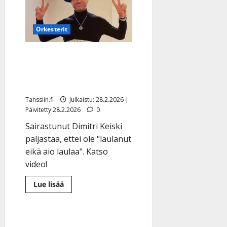
turvaan
–
Dimitri
Keiski:
Orkesterit
”On
itketty
ja
Dimitri Keiski avautuu nyt
jännitetty”
voinnistaan: ”Olen ollut
hiljaa…”
Tanssiin.fi
Julkaistu: 28.2.2026 |
Päivitetty:28.2.2026
0
Sairastunut Dimitri Keiski
paljastaa, ettei ole "laulanut
eikä aio laulaa". Katso
video!
Lue
Lue lisää
lisää
aiheesta
Dimitri
Keiski
avautuu
nyt