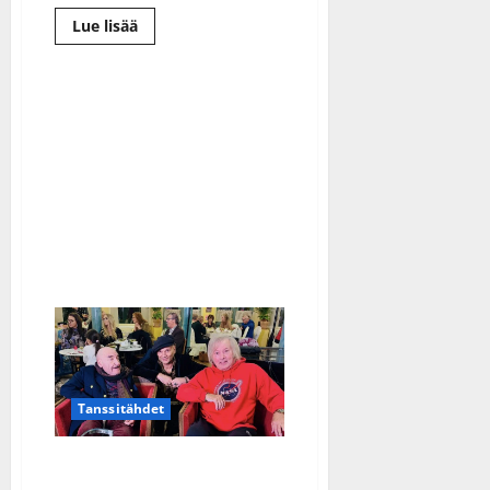
Lue
Lue lisää
lisää
aiheesta
Dimitri
Keiski
hyvästeli
PNP:n
Tanssitähdet
Remu, Danny ja muut