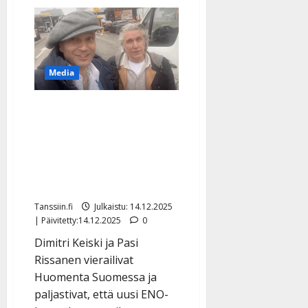
aiheesta
He
ovat
Suomen
10
suosituinta
miesartistia
2025
Media
–
tanssiyleisö
äänesti
Suora tv-lähetys jäi
vaivaamaan – Dimitri
Keiski ja Pasi Rissanen
harmittelevat yhtä
unohdusta
Tanssiin.fi
Julkaistu: 14.12.2025
| Päivitetty:14.12.2025
0
Dimitri Keiski ja Pasi
Rissanen vierailivat
Huomenta Suomessa ja
paljastivat, että uusi ENO-