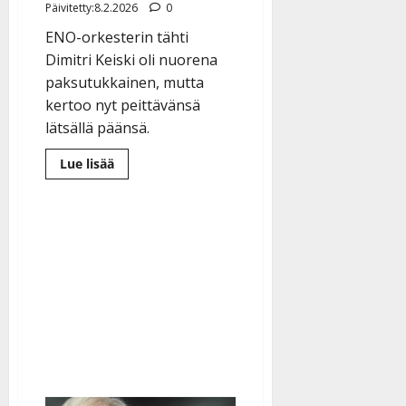
Päivitetty:8.2.2026
0
ENO-orkesterin tähti
Dimitri Keiski oli nuorena
paksutukkainen, mutta
kertoo nyt peittävänsä
lätsällä päänsä.
Lue
Lue lisää
lisää
aiheesta
Dimitri
Keiski
kaljuuntui
jo
20-
vuotiaana
–
hattu
on
laulajatähden
peruukki