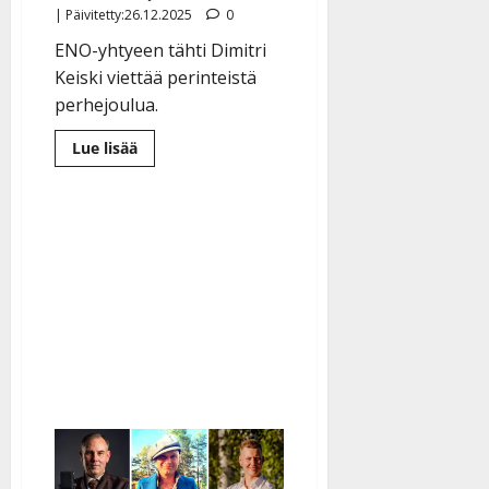
| Päivitetty:26.12.2025
0
ENO-yhtyeen tähti Dimitri
Keiski viettää perinteistä
perhejoulua.
Lue
Lue lisää
lisää
aiheesta
Dimitri
Keiski:
yllättävä
jouluherkku
–
kuuntele
herkät
lauluvideot