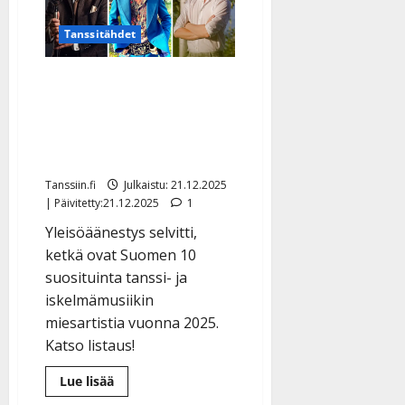
Tanssitähdet
He ovat Suomen 10
suosituinta miesartistia
2025 – tanssiyleisö
äänesti
Tanssiin.fi
Julkaistu: 21.12.2025
| Päivitetty:21.12.2025
1
Yleisöäänestys selvitti,
ketkä ovat Suomen 10
suosituinta tanssi- ja
iskelmämusiikin
miesartistia vuonna 2025.
Katso listaus!
Lue
Lue lisää
lisää