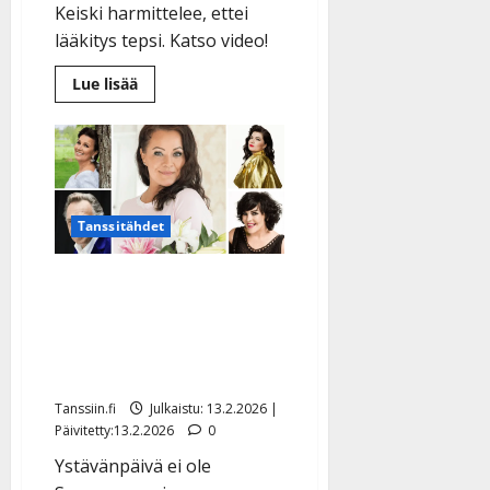
Keiski harmittelee, ettei
lääkitys tepsi. Katso video!
Lue
Lue lisää
lisää
aiheesta
Dimitri
Keiskiltä
ikäviä
uutisia
Tanssitähdet
Top 5 ystävänpäivän
iskelmähitit – nämä
laulut juhlistavat aitoa
ystävyyttä
Tanssiin.fi
Julkaistu: 13.2.2026 |
Päivitetty:13.2.2026
0
Ystävänpäivä ei ole