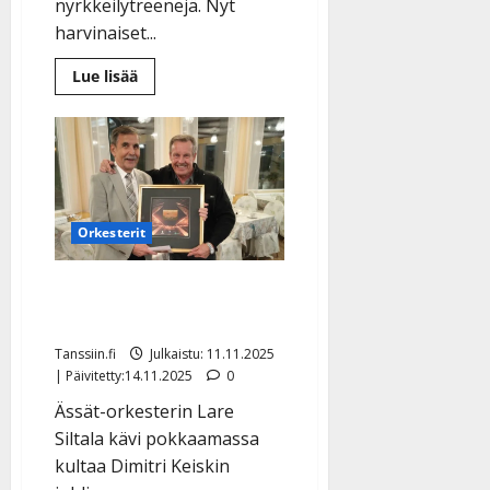
nyrkkeilytreenejä. Nyt
harvinaiset...
Lue
Lue lisää
lisää
aiheesta
Dimitri
Keiskin
harvinaiset
kuvat
julki
–
tältä
näytti
Orkesterit
tanssilavojen
kuningas
lapsena
Ässät sai taas kultaa –
katso video juhlista
Tanssiin.fi
Julkaistu: 11.11.2025
| Päivitetty:14.11.2025
0
Ässät-orkesterin Lare
Siltala kävi pokkaamassa
kultaa Dimitri Keiskin