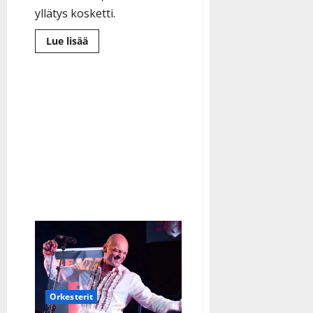
yllätys kosketti.
Lue
Lue lisää
lisää
aiheesta
Dimitri
Keiski
tunnustaa:
”Olin
ihan
pihalla”
Orkesterit