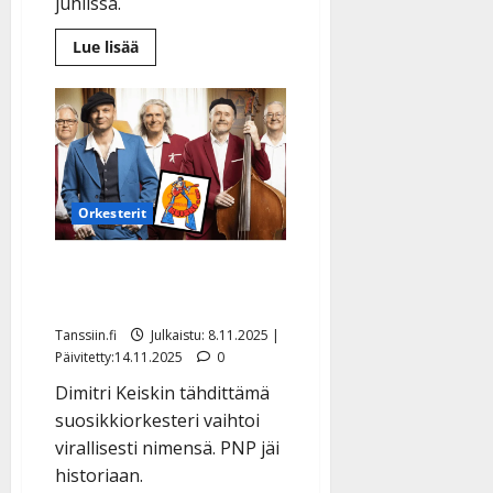
juhlissa.
Lue
Lue lisää
lisää
aiheesta
Ässät
sai
taas
kultaa
–
katso
video
juhlista
Orkesterit
Dimitri Keiski hyvästeli
PNP:n
Tanssiin.fi
Julkaistu: 8.11.2025 |
Päivitetty:14.11.2025
0
Dimitri Keiskin tähdittämä
suosikkiorkesteri vaihtoi
virallisesti nimensä. PNP jäi
historiaan.