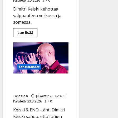
Päivitetty:5.5.2026
0
l
e
Dimitri Keiski kehottaa
i
valppauteen verkossa ja
s
somessa.
o
k
Lue
Lue lisää
i
lisää
aiheesta
i
Dimitri
Keiski
t
varoittaa
o
fanejaan
–
s
”Olen
tehnyt
Tanssiin.fi
Tanssitähdet
kaikista
ilmoituksen”
Julkaistu:
Dimitri Keiski tunnustaa:
27.4.2025
”Olin ihan pihalla”
|
Päivitetty:
Tanssiin.fi
Julkaistu: 23.3.2026 |
Päivitetty:23.3.2026
0
Keiski & ENO -tähti Dimitri
Keiski sanoo, että fanien