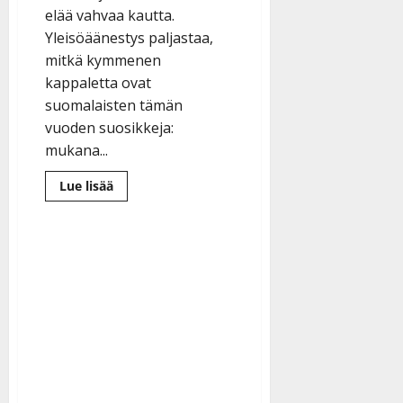
elää vahvaa kautta.
Yleisöäänestys paljastaa,
mitkä kymmenen
kappaletta ovat
suomalaisten tämän
vuoden suosikkeja:
mukana...
Lue
Lue lisää
lisää
aiheesta
Suomen
10
suosituinta
tanssikappaletta
2025
–
nämä
laulut
valloittivat
sydämet