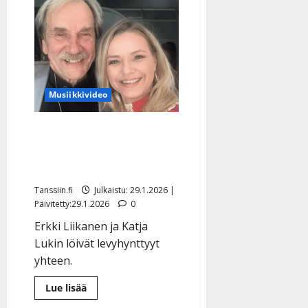
Musiikkivideo
Dimitri Keiskin Katja-
vaimo yllätti Erkki
Liikasen, 82, kanssa
Tanssiin.fi
Julkaistu: 29.1.2026 |
Päivitetty:29.1.2026
0
Erkki Liikanen ja Katja
Lukin löivät levyhynttyyt
yhteen.
Lue
Lue lisää
lisää
aiheesta