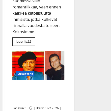
Suomessa vain
romantiikkaa, vaan ennen
kaikkea kiitollisuutta
ihmisistä, jotka kulkevat
rinnalla vuodesta toiseen.
Kokosimme...
Lue
Lue lisää
lisää
aiheesta
Top
5
ystävänpäivän
iskelmähitit
–
nämä
laulut
Orkesterit
juhlistavat
aitoa
ystävyyttä
Dimitri Keiski kaljuuntui
jo 20-vuotiaana – hattu
on laulajatähden peruukki
Tanssiin.fi
Julkaistu: 8.2.2026 |