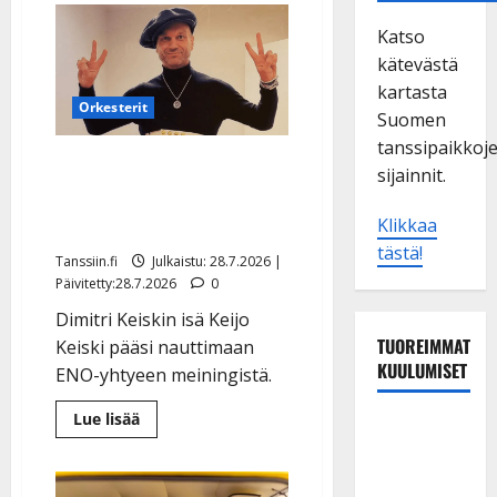
Katso
kätevästä
kartasta
Orkesterit
Suomen
tanssipaikkoj
Tältä näyttää Dimitri
sijainnit.
Keiskin isä – ensi kertaa
poikansa keikalla
Klikkaa
tästä!
Tanssiin.fi
Julkaistu: 28.7.2026 |
Päivitetty:28.7.2026
0
Dimitri Keiskin isä Keijo
TUOREIMMAT
Keiski pääsi nauttimaan
KUULUMISET
ENO-yhtyeen meiningistä.
Lue
Lue lisää
Tanssii
lisää
aiheesta
tähtien
Tältä
näyttää
kanssa -
Dimitri