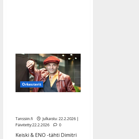
voinnistaan:
”Olen
ollut
hiljaa…”
Orkesterit
Dimitri Keiskiltä ikäviä
uutisia
Tanssiin.fi
Julkaistu: 22.2.2026 |
Päivitetty:22.2.2026
0
Keiski & ENO -tähti Dimitri