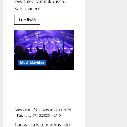
levy tulee tammikuussa.
Katso video!
Lue
Lue lisää
lisää
aiheesta
Suora
tv-
lähetys
jäi
vaivaamaan
–
Dimitri
Keiski
Musiikkivideo
ja
Pasi
Rissanen
harmittelevat
Suomen 10 suosituinta
yhtä
unohdusta
tanssikappaletta 2025 –
nämä laulut valloittivat
sydämet
Tanssiin.fi
Julkaistu: 27.11.2025
| Päivitetty:17.12.2025
0
Tanssi- ja iskelmämusiikki