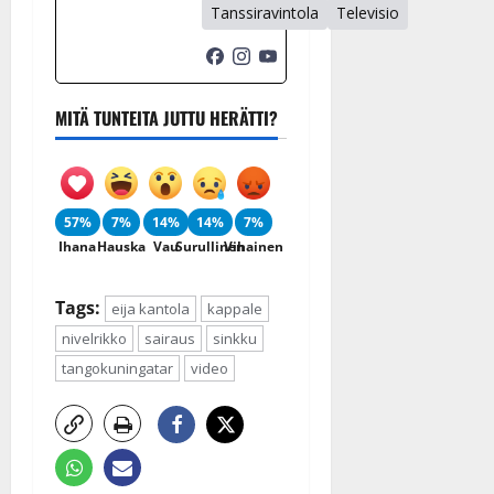
Tanssiravintola
Televisio
MITÄ TUNTEITA JUTTU HERÄTTI?
57%
7%
14%
14%
7%
Ihana
Hauska
Vau
Surullinen
Vihainen
Tags:
eija kantola
kappale
nivelrikko
sairaus
sinkku
tangokuningatar
video