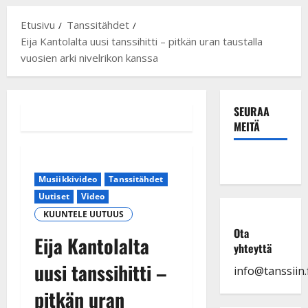
Etusivu
Tanssitähdet
Eija Kantolalta uusi tanssihitti – pitkän uran taustalla
vuosien arki nivelrikon kanssa
SEURAA
MEITÄ
Musiikkivideo
Tanssitähdet
Uutiset
Video
KUUNTELE UUTUUS
Ota
Eija Kantolalta
yhteyttä
uusi tanssihitti –
info@tanssiin.f
pitkän uran