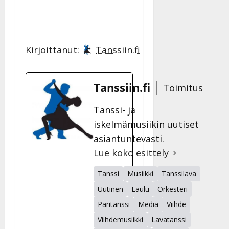
Kirjoittanut:
Tanssiin.fi
Tanssiin.fi
Toimitus
Tanssi- ja
iskelmämusiikin uutiset
asiantuntevasti.
Lue koko esittely
Tanssi
Musiikki
Tanssilava
Uutinen
Laulu
Orkesteri
Paritanssi
Media
Viihde
Viihdemusiikki
Lavatanssi