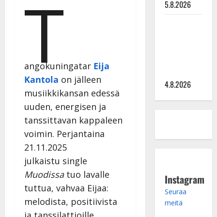
T
5.8.2026
Saija
Tuupanen ei
toivu –
lääkäri:
angokuningatar
Eija
”Vaakatasoon”
Kantola
on jälleen
4.8.2026
musiikkikansan edessä
uuden, energisen ja
tanssittavan kappaleen
voimin. Perjantaina
21.11.2025
julkaistu single
Muodissa
tuo lavalle
Instagram
tuttua, vahvaa Eijaa:
Seuraa
melodista, positiivista
meitä
ja tanssilattioille