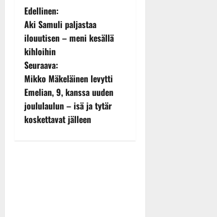
P
Edellinen:
Aki Samuli paljastaa
o
ilouutisen – meni kesällä
s
kihloihin
Seuraava:
t
Mikko Mäkeläinen levytti
n
Emelian, 9, kanssa uuden
joululaulun – isä ja tytär
a
koskettavat jälleen
v
i
g
a
t