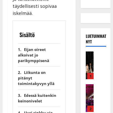
täydellisesti sopivaa
iskelmää.
Sisältö
LUETUIMMAT
NYT
Eijan oireet
Musiikkiv
alkoivat jo
H
parikymppisenä
u
i
Liikunta on
k
1
pitänyt
e
toimintakyvyn yllä
a
Keikat ja 
I
t
Edessä kuitenkin
k
h
keinonivelet
ä
y
v
v
2
Uusi sinkku vie