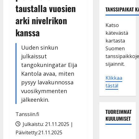
taustalla vuosien
TANSSIPAIKAT K
arki nivelrikon
Katso
kanssa
kätevästä
kartasta
Uuden sinkun
Suomen
julkaissut
tanssipaikkoj
sijainnit.
tangokuningatar Eija
Kantola avaa, miten
Klikkaa
pysyy lavakunnossa
tästä!
vuosikymmenten
jälkeenkin.
TUOREIMMAT
Tanssiin.fi
KUULUMISET
Julkaistu: 21.11.2025 |
Päivitetty:21.11.2025
Tanssii