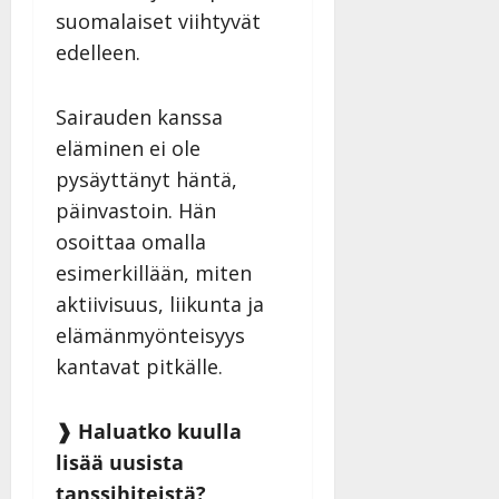
suomalaiset viihtyvät
edelleen.
Sairauden kanssa
eläminen ei ole
pysäyttänyt häntä,
päinvastoin. Hän
osoittaa omalla
esimerkillään, miten
aktiivisuus, liikunta ja
elämänmyönteisyys
kantavat pitkälle.
❱ Haluatko kuulla
lisää uusista
tanssihiteistä?