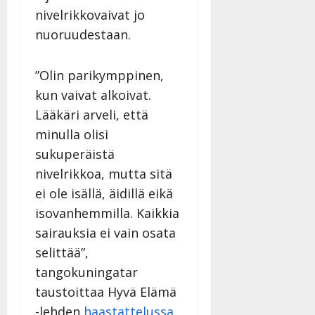
v
Julkaistu:
p
Päivitetty:
K
nivelrikkovaivat jo
22.8.2025
i
i
a
|
d
nuoruudestaan.
a
t
Päivitetty:
e
n
r
o
t
”Olin parikymppinen,
i
k
i
…
kun vaivat alkoivat.
o
n
”
o
Lääkäri arveli, että
a
s
Tanssiin.fi
minulla olisi
h
t
ä
sukuperäistä
Julkaistu:
e
i
20.8.2025
nivelrikkoa, mutta sitä
Tanssiin.fi
t
|
ei ole isällä, äidillä eikä
Päivitetty:
ä
Julkaistu:
isovanhemmilla. Kaikkia
ä
17.8.2025
n
sairauksia ei vain osata
|
–
Päivitetty:
selittää”,
D
tangokuningatar
a
n
taustoittaa Hyvä Elämä
n
-lehden
haastattelussa.