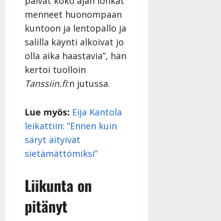
päivät koko ajan lonkat
menneet huonompaan
kuntoon ja lentopallo ja
salilla käynti alkoivat jo
olla aika haastavia”, hän
kertoi tuolloin
Tanssiin.fi
:n jutussa.
Lue myös:
Eija Kantola
leikattiin: ”Ennen kuin
säryt äityivät
sietämättömiksi”
Liikunta on
pitänyt