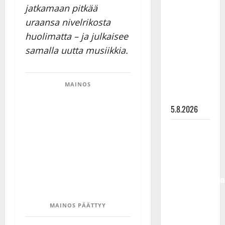
jatkamaan pitkää
Lindeman
levytti:
uraansa nivelrikosta
”Kuvaa
huolimatta – ja julkaisee
osuvasti
samalla uutta musiikkia.
uraani
pikkupojasta
näihin
MAINOS
päiviin”
5.8.2026
Jukka
Hallikainen,
50,
liikuttuu
lapsenlapsistaan
– uusi laulu
koskettaa
MAINOS PÄÄTTYY
syvältä