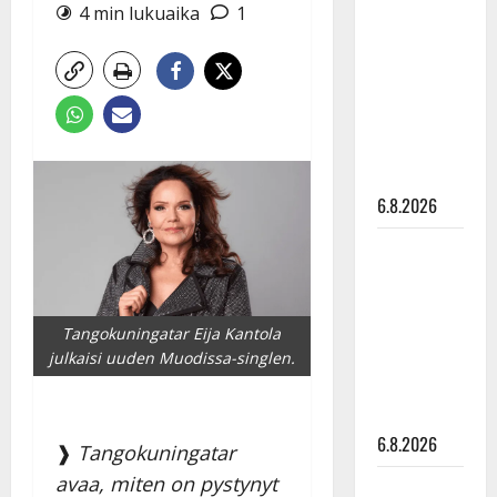
tähtien
4 min lukuaika
1
kanssa -
julkkikset
julki: Anna
Hanski
liitää tv-
parketilla
6.8.2026
Sopiiko
Edith Piaf
tanssilavalle?
Pirttijoki
Tangokuningatar Eija Kantola
näyttää
julkaisi uuden Muodissa-singlen.
mallia –
video
6.8.2026
❱
Tangokuningatar
avaa, miten on pystynyt
Leif