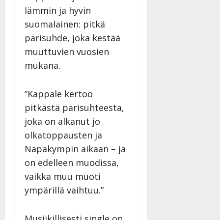
lämmin ja hyvin
suomalainen: pitkä
parisuhde, joka kestää
muuttuvien vuosien
mukana.
”Kappale kertoo
pitkästä parisuhteesta,
joka on alkanut jo
olkatoppausten ja
Napakympin aikaan – ja
on edelleen muodissa,
vaikka muu muoti
ympärillä vaihtuu.”
Musiikillisesti single on