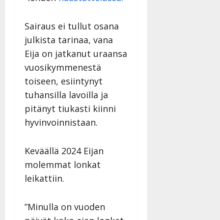
y
l
Sairaus ei tullut osana
l
e
julkista tarinaa, vana
i
Eija on jatkanut uraansa
s
vuosikymmenestä
o
k
toiseen, esiintynyt
i
tuhansilla lavoilla ja
i
pitänyt tiukasti kiinni
t
hyvinvoinnistaan.
o
s
Tanssiin.fi
Keväällä 2024 Eijan
molemmat lonkat
Julkaistu:
leikattiin.
27.4.2025
|
Päivitetty:
”Minulla on vuoden