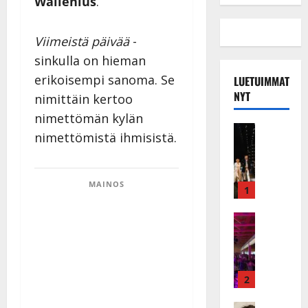
Wallenius
.
Viimeistä päivää
-
sinkulla on hieman
erikoisempi sanoma. Se
LUETUIMMAT
NYT
nimittäin kertoo
nimettömän kylän
Musiikkiv
nimettömistä ihmisistä.
H
u
i
MAINOS
k
1
e
a
Keikat ja 
I
t
k
h
ä
y
v
v
2
ä
ä
Tanssitäh