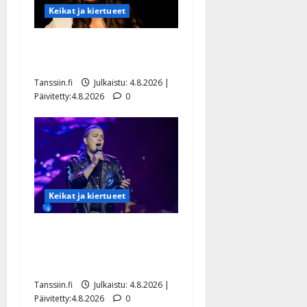
Keikat ja kiertueet
Saija Tuupanen ei toivu –
lääkäri: ”Vaakatasoon”
Tanssiin.fi
Julkaistu: 4.8.2026 |
Päivitetty:4.8.2026
0
Keikat ja kiertueet
Ilari Hämäläisen
tangomatkan hinta: 10 000
eurolla keikkoja sivu suun
Tanssiin.fi
Julkaistu: 4.8.2026 |
Päivitetty:4.8.2026
0