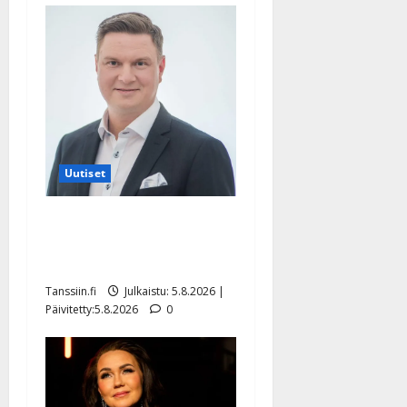
Uutiset
Jukka Hallikainen, 50,
liikuttuu lapsenlapsistaan –
uusi laulu koskettaa syvältä
Tanssiin.fi
Julkaistu: 5.8.2026 |
Päivitetty:5.8.2026
0