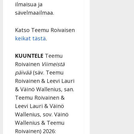
l
ilmaisua ja
l
sävelmaailmaa.
e
i
s
Katso Teemu Roivaisen
o
keikat tästä
.
k
i
i
KUUNTELE
Teemu
t
Roivainen
Viimeistä
o
päivää
(säv. Teemu
s
Roivainen & Leevi Lauri
Tanssiin.fi
& Väinö Wallenius, san.
Julkaistu:
Teemu Roivainen &
27.4.2025
Leevi Lauri & Väinö
|
Päivitetty:
Wallenius, sov. Väinö
Wallenius & Teemu
Roivainen) 2026: