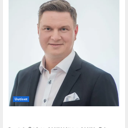
Uutiset
Jukka Hallikainen, 50, liikuttuu lapsenlapsistaan –
uusi laulu koskettaa syvältä