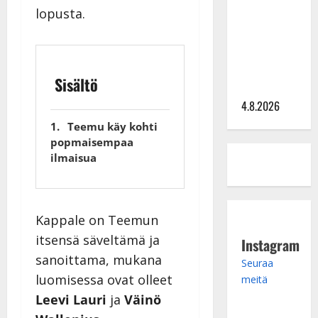
lopusta.
tangomatkan
hinta: 10
000 eurolla
keikkoja
Sisältö
sivu suun
4.8.2026
Teemu käy kohti
popmaisempaa
ilmaisua
Kappale on Teemun
itsensä säveltämä ja
Instagram
sanoittama, mukana
Seuraa
luomisessa ovat olleet
meitä
Leevi Lauri
ja
Väinö