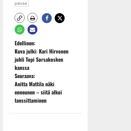
päivää
P
Edellinen:
Kuva julki: Kari Hirvonen
o
juhli Topi Sorsakosken
s
kanssa
Seuraava:
t
Anitta Mattila näki
n
enneunen – siitä alkoi
tanssittaminen
a
v
i