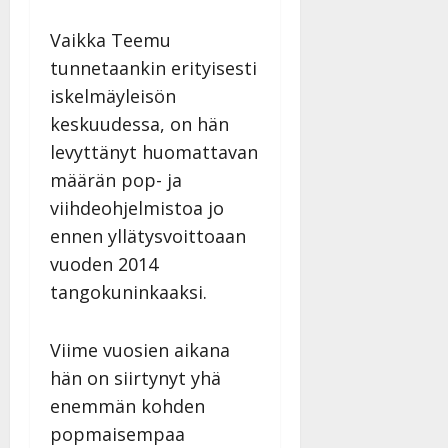
i
i
a
|
d
a
t
Päivitetty:
Vaikka Teemu
e
n
r
o
tunnetaankin erityisesti
t
i
k
iskelmäyleisön
i
…
o
keskuudessa, on hän
n
”
o
a
levyttänyt huomattavan
s
Tanssiin.fi
h
t
määrän pop- ja
ä
Julkaistu:
e
viihdeohjelmistoa jo
i
20.8.2025
Tanssiin.fi
t
|
ennen yllätysvoittoaan
Päivitetty:
ä
vuoden 2014
Julkaistu:
ä
17.8.2025
tangokuninkaaksi.
n
|
–
Päivitetty:
D
Viime vuosien aikana
a
hän on siirtynyt yhä
n
enemmän kohden
n
y
popmaisempaa