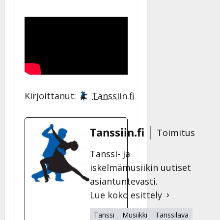
Kirjoittanut:
Tanssiin.fi
Tanssiin.fi
Toimitus
Tanssi- ja
iskelmämusiikin uutiset
asiantuntevasti.
Lue koko esittely
Tanssi
Musiikki
Tanssilava