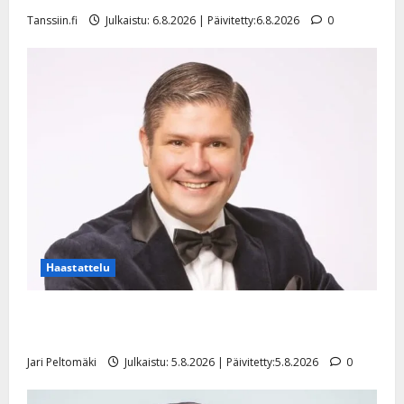
Tanssiin.fi
Julkaistu: 6.8.2026 | Päivitetty:6.8.2026
0
Haastattelu
Leif Lindeman levytti: ”Kuvaa osuvasti uraani
pikkupojasta näihin päiviin”
Jari Peltomäki
Julkaistu: 5.8.2026 | Päivitetty:5.8.2026
0