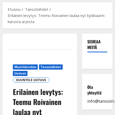
Etusivu
Tanssitähdet
Erilainen levytys: Teemu Roivainen laulaa nyt kyläbaarin
karusta arjesta
SEURAA
MEITÄ
Musiikkivideo
Tanssitähdet
Uutiset
KUUNTELE UUTUUS
Ota
Erilainen levytys:
yhteyttä
Teemu Roivainen
info@tanssiin.f
laulaa nyt