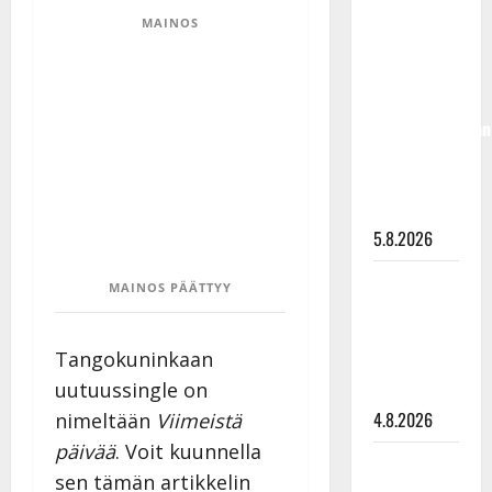
Jukka
MAINOS
Hallikainen,
50,
liikuttuu
lapsenlapsistaan
– uusi laulu
koskettaa
syvältä
5.8.2026
Saija
MAINOS PÄÄTTYY
Tuupanen ei
toivu –
Tangokuninkaan
lääkäri:
uutuussingle on
”Vaakatasoon”
4.8.2026
nimeltään
Viimeistä
päivää
. Voit kuunnella
Ilari
sen tämän artikkelin
Hämäläisen