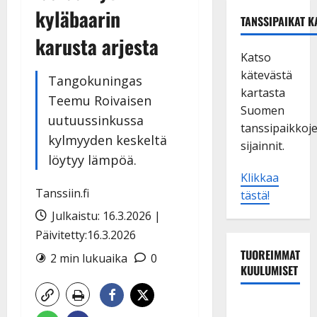
kyläbaarin
TANSSIPAIKAT K
karusta arjesta
Katso
kätevästä
Tangokuningas
kartasta
Teemu Roivaisen
Suomen
uutuussinkussa
tanssipaikkoj
kylmyyden keskeltä
sijainnit.
löytyy lämpöä.
Klikkaa
Tanssiin.fi
tästä!
Julkaistu: 16.3.2026 |
Päivitetty:16.3.2026
TUOREIMMAT
2 min lukuaika
0
KUULUMISET
Sopiiko