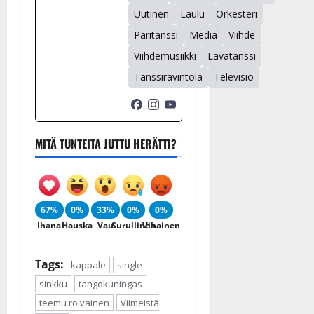
Uutinen
Laulu
Orkesteri
Paritanssi
Media
Viihde
Viihdemusiikki
Lavatanssi
Tanssiravintola
Televisio
MITÄ TUNTEITA JUTTU HERÄTTI?
67%
0%
33%
0%
0%
Ihana
Hauska
Vau
Surullinen
Vihainen
Tags:
kappale
single
sinkku
tangokuningas
teemu roivainen
Viimeistä