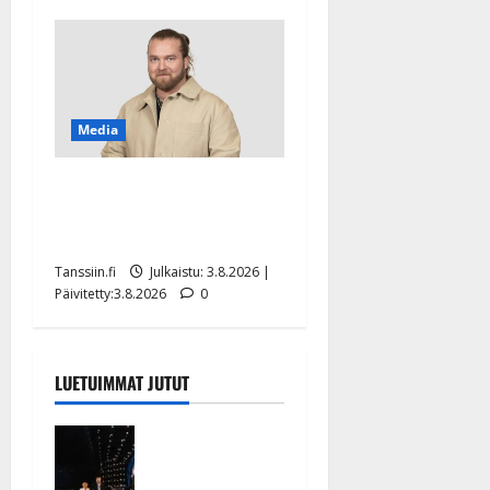
Media
Teemu Roivainen kieroilee
tv:n Petollisissa – pelkää
putoavansa ensimmäisenä
Tanssiin.fi
Julkaistu: 3.8.2026 |
Päivitetty:3.8.2026
0
LUETUIMMAT JUTUT
Huikeat
hyvästit!
Tommi