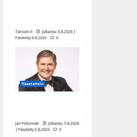
Sopiiko Edith Piaf
tanssilavalle? Pirttijoki
näyttää mallia – video
Tanssiin.fi
Julkaistu: 6.8.2026 |
Päivitetty:6.8.2026
0
Haastattelu
Leif Lindeman levytti:
”Kuvaa osuvasti uraani
pikkupojasta näihin päiviin”
Jari Peltomäki
Julkaistu: 5.8.2026
| Päivitetty:5.8.2026
0