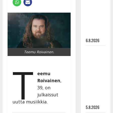
Edith Piaf
tanssilavalle?
Pirttijoki
näyttää
mallia –
video
6.8.2026
Leif
Teemu Roivainen.
Lindeman
T
levytti:
”Kuvaa
eemu
osuvasti
Roivainen
,
uraani
39, on
pikkupojasta
näihin
julkaissut
päiviin”
uutta musiikkia.
5.8.2026