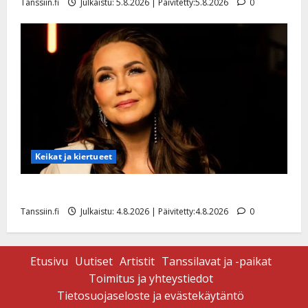
Tanssiin.fi
Julkaistu: 5.8.2026 | Päivitetty:5.8.2026
0
Keikat ja kiertueet
Saija Tuupanen ei toivu – lääkäri: ”Vaakatasoon”
Tanssiin.fi
Julkaistu: 4.8.2026 | Päivitetty:4.8.2026
0
Etusivu
Uutiset
Artistit
Tanssilavat ja -paikat
Toimitus ja yhteystiedot
Tietosuojaseloste ja evästekäytäntö