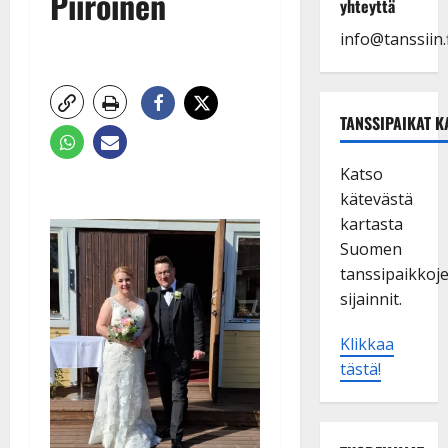
Piiroinen
yhteyttä
info@tanssiin.f
TANSSIPAIKAT K
Katso
kätevästä
kartasta
Suomen
tanssipaikkoj
sijainnit.
Klikkaa
tästä!