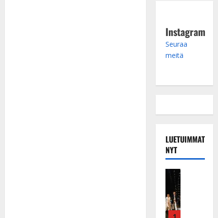
Instagram
Seuraa
meitä
LUETUIMMAT
NYT
Musiikkiv
H
u
i
k
1