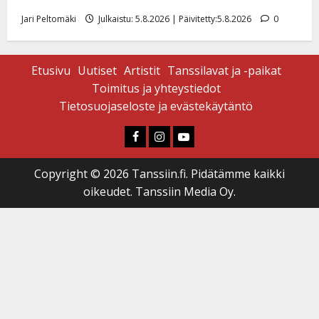
Jari Peltomäki
Julkaistu: 5.8.2026 | Päivitetty:5.8.2026
0
Etusivu
Uutiset
Artistit
Tanssilavat ja -paikat
Toimitus ja yhteystiedot
Tietosuojaseloste ja evästekäytäntö
Faceboook
Instagram
Youtube
Copyright © 2026 Tanssiin.fi. Pidätämme kaikki
oikeudet. Tanssiin Media Oy.