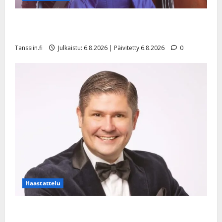
Julkaistu:
Sopiiko Edith Piaf tanssilavalle? Pirttijoki näyttää
27.4.2025
mallia – video
|
Päivitetty:
Tanssiin.fi
Julkaistu: 6.8.2026 | Päivitetty:6.8.2026
0
Haastattelu
Leif Lindeman levytti: ”Kuvaa osuvasti uraani
pikkupojasta näihin päiviin”