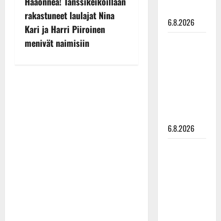
Hääonnea! Tanssikeikoillaan
o
parketilla
rakastuneet laulajat Nina
6.8.2026
s
Kari ja Harri Piiroinen
Sopiiko
menivät naimisiin
t
Edith Piaf
tanssilavalle?
n
Pirttijoki
a
näyttää
mallia –
v
video
6.8.2026
i
Leif
g
Lindeman
a
levytti:
”Kuvaa
t
osuvasti
uraani
i