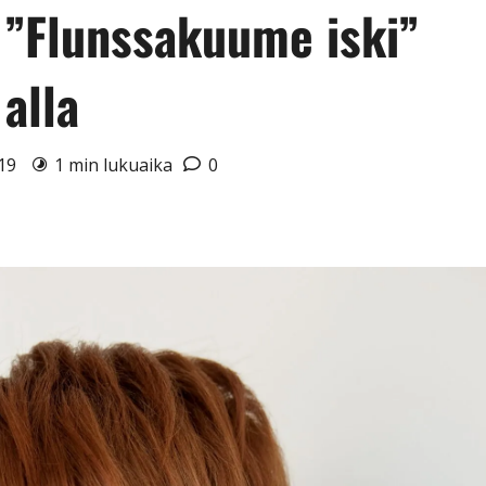
: ”Flunssakuume iski”
alla
019
1 min lukuaika
0