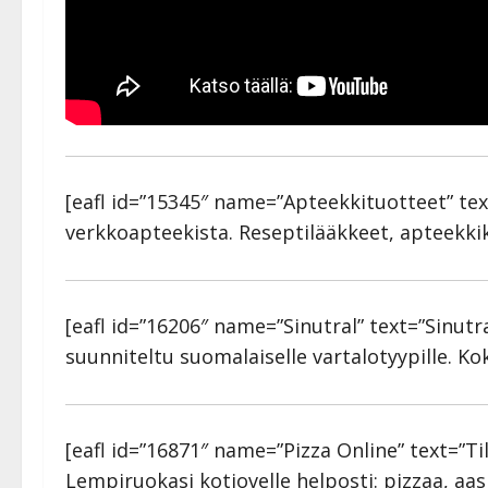
[eafl id=”15345″ name=”Apteekkituotteet” te
verkkoapteekista. Reseptilääkkeet, apteekkik
[eafl id=”16206″ name=”Sinutral” text=”Sinutr
suunniteltu suomalaiselle vartalotyypille. Koke
[eafl id=”16871″ name=”Pizza Online” text=”Ti
Lempiruokasi kotiovelle helposti: pizzaa, aasi