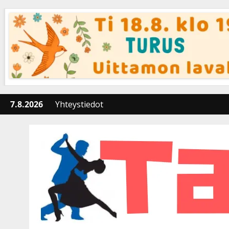
Skip
to
content
7.8.2026
Yhteystiedot