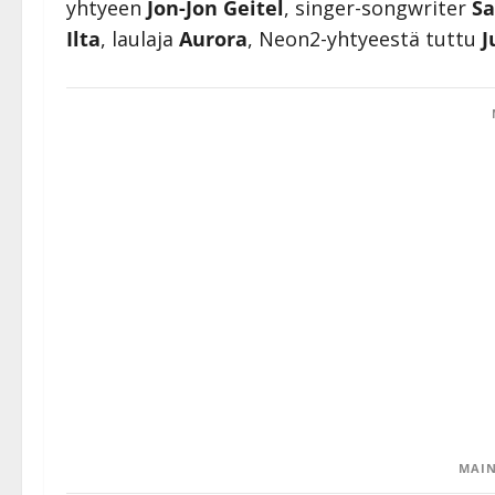
yhtyeen
Jon-Jon Geitel
, singer-songwriter
S
Ilta
, laulaja
Aurora
, Neon2-yhtyeestä tuttu
J
MAIN