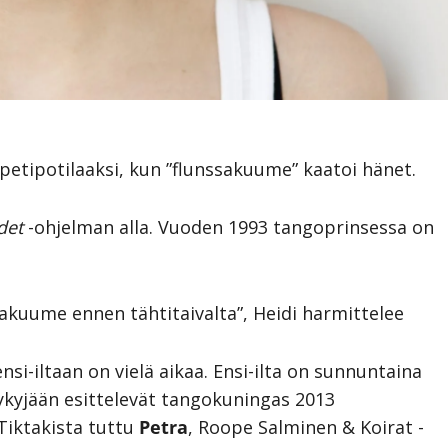
 petipotilaaksi, kun ”flunssakuume” kaatoi hänet.
det
-ohjelman alla. Vuoden 1993 tangoprinsessa on
sakuume ennen tähtitaivalta”, Heidi harmittelee
i-iltaan on vielä aikaa. Ensi-ilta on sunnuntaina
a kykyjään esittelevät tangokuningas 2013
 Tiktakista tuttu
Petra
, Roope Salminen & Koirat -