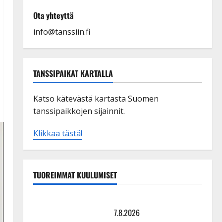
Ota yhteyttä
info@tanssiin.fi
TANSSIPAIKAT KARTALLA
Katso kätevästä kartasta Suomen
tanssipaikkojen sijainnit.
Klikkaa tästä!
TUOREIMMAT KUULUMISET
TTK-tähti Anna Hanski rakastaa tanssia – suru
tyttären syövästä painaa
7.8.2026