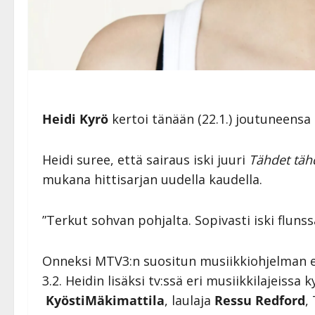
Heidi Kyrö
kertoi tänään (22.1.) joutuneensa
Heidi suree, että sairaus iski juuri
Tähdet täh
mukana hittisarjan uudella kaudella.
”Terkut sohvan pohjalta. Sopivasti iski fluns
Onneksi MTV3:n suositun musiikkiohjelman ens
3.2. Heidin lisäksi tv:ssä eri musiikkilajeiss
Kyösti
Mäkimattila
, laulaja
Ressu Redford
,