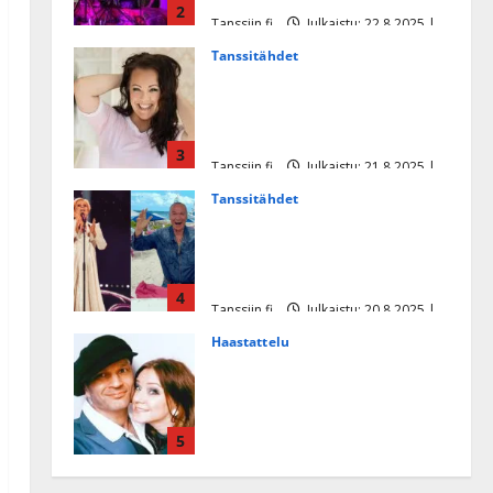
2
Tanssiin.fi
Julkaistu: 22.8.2025 |
Päivitetty:22.8.2025
Tanssitähdet
Heidi Pakarisen ja Mika
Pohjosen tytär kilpailee
missikisoissa
3
Tanssiin.fi
Julkaistu: 21.8.2025 |
Päivitetty:22.8.2025
Tanssitähdet
Tämä Ile Vainion runo Katri
Helenasta paisui hitiksi: ”Voi
tule Katri…”
4
Tanssiin.fi
Julkaistu: 20.8.2025 |
Päivitetty:22.8.2025
Haastattelu
Huikea rakkaustarina!
Dimitri Keiski ja Katja
juhlivat pian tinahäitään –
5
Dannylle iso kiitos
Tanssiin.fi
Julkaistu: 27.4.2025 |