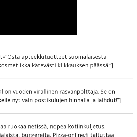
xt=”Osta apteekkituotteet suomalaisesta
osmetiikka kätevästi klikkauksen päässä.”]
al on vuoden virallinen rasvanpolttaja. Se on
ile nyt vain postikulujen hinnalla ja laihdut!”]
laa ruokaa netissä, nopea kotiinkuljetus.
alaista, burgereita. Pizza-online.fi taltuttaa