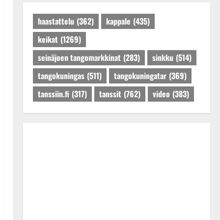
Päivitetty:27.4.2025
haastattelu
(362)
kappale
(435)
keikat
(1269)
seinäjoen tangomarkkinat
(283)
sinkku
(514)
tangokuningas
(511)
tangokuningatar
(369)
tanssiin.fi
(317)
tanssit
(762)
video
(383)