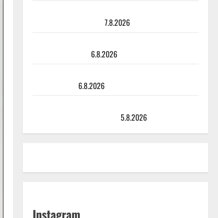
Maikilta pysäyttävä ulostulo: ”Elämä toi eteeni
sellaisen yllätyksen…”
7.8.2026
Tanssii tähtien kanssa -julkkikset julki: Anna Hanski
liitää tv-parketilla
6.8.2026
Sopiiko Edith Piaf tanssilavalle? Pirttijoki näyttää
mallia – video
6.8.2026
Leif Lindeman levytti: ”Kuvaa osuvasti uraani
pikkupojasta näihin päiviin”
5.8.2026
Instagram