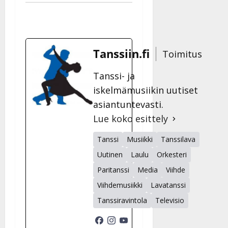
Tanssiin.fi
Toimitus
Tanssi- ja
iskelmämusiikin uutiset
asiantuntevasti.
Lue koko esittely
Tanssi
Musiikki
Tanssilava
Uutinen
Laulu
Orkesteri
Paritanssi
Media
Viihde
Viihdemusiikki
Lavatanssi
Tanssiravintola
Televisio