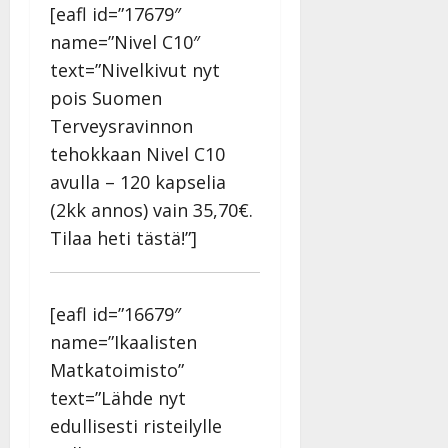
[eafl id=”17679″
name=”Nivel C10″
text=”Nivelkivut nyt
pois Suomen
Terveysravinnon
tehokkaan Nivel C10
avulla – 120 kapselia
(2kk annos) vain 35,70€.
Tilaa heti tästä!”]
[eafl id=”16679″
name=”Ikaalisten
Matkatoimisto”
text=”Lähde nyt
edullisesti risteilylle