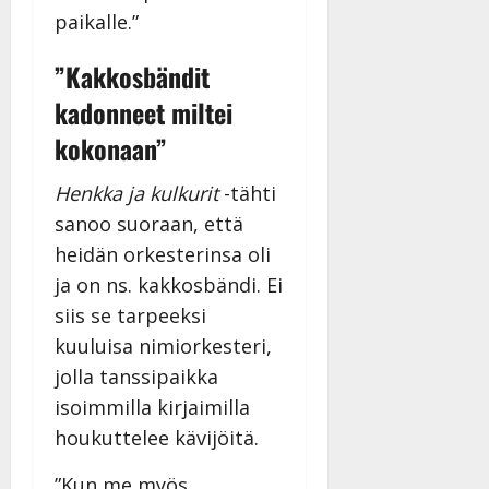
v
Julkaistu:
p
Päivitetty:
paikalle.”
K
22.8.2025
i
i
a
|
d
a
”Kakkosbändit
t
Päivitetty:
e
n
r
o
kadonneet miltei
t
i
k
i
kokonaan”
…
o
n
”
o
a
Henkka ja kulkurit
-tähti
s
Tanssiin.fi
h
t
sanoo suoraan, että
ä
Julkaistu:
e
heidän orkesterinsa oli
i
20.8.2025
Tanssiin.fi
t
ja on ns. kakkosbändi. Ei
|
Päivitetty:
ä
siis se tarpeeksi
Julkaistu:
ä
17.8.2025
kuuluisa nimiorkesteri,
n
|
jolla tanssipaikka
–
Päivitetty:
D
isoimmilla kirjaimilla
a
houkuttelee kävijöitä.
n
n
”Kun me myös