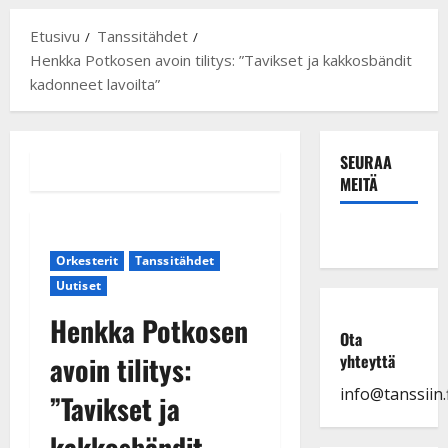
Etusivu
Tanssitähdet
Henkka Potkosen avoin tilitys: ”Tavikset ja kakkosbändit
kadonneet lavoilta”
SEURAA
MEITÄ
Orkesterit
Tanssitähdet
Uutiset
Henkka Potkosen
Ota
avoin tilitys:
yhteyttä
info@tanssiin.f
”Tavikset ja
kakkosbändit