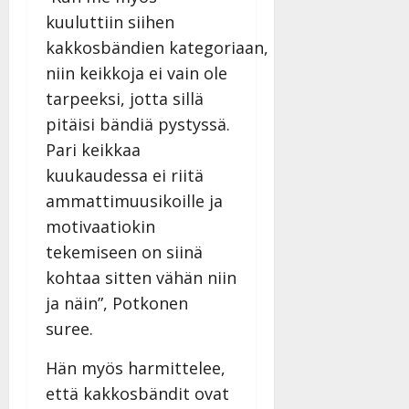
y
kuuluttiin siihen
l
kakkosbändien kategoriaan,
l
e
niin keikkoja ei vain ole
i
tarpeeksi, jotta sillä
s
pitäisi bändiä pystyssä.
o
Pari keikkaa
k
i
kuukaudessa ei riitä
i
ammattimuusikoille ja
t
motivaatiokin
o
s
tekemiseen on siinä
Tanssiin.fi
kohtaa sitten vähän niin
ja näin”, Potkonen
Julkaistu:
suree.
27.4.2025
|
Hän myös harmittelee,
Päivitetty:
että kakkosbändit ovat