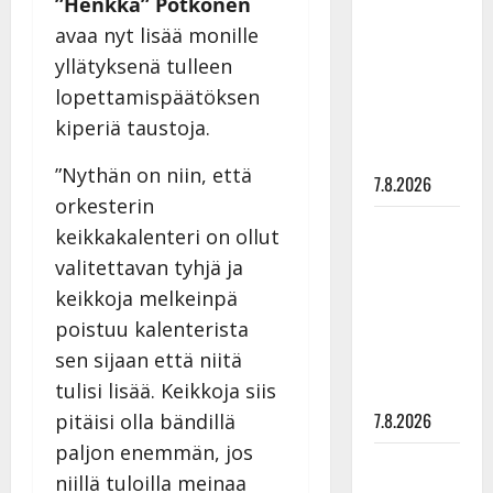
”Henkka” Potkonen
rakastaa
avaa nyt lisää monille
tanssia –
yllätyksenä tulleen
suru
lopettamispäätöksen
tyttären
kiperiä taustoja.
syövästä
painaa
”Nythän on niin, että
7.8.2026
orkesterin
Maikilta
keikkakalenteri on ollut
pysäyttävä
valitettavan tyhjä ja
ulostulo:
keikkoja melkeinpä
”Elämä toi
poistuu kalenterista
eteeni
sen sijaan että niitä
sellaisen
tulisi lisää. Keikkoja siis
yllätyksen…”
7.8.2026
pitäisi olla bändillä
paljon enemmän, jos
Tanssii
niillä tuloilla meinaa
tähtien