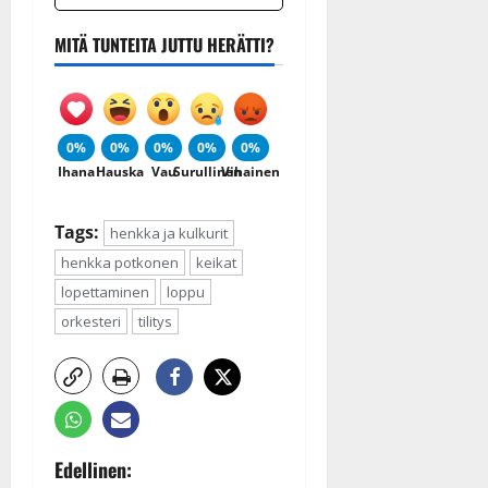
MITÄ TUNTEITA JUTTU HERÄTTI?
0%
0%
0%
0%
0%
Ihana
Hauska
Vau
Surullinen
Vihainen
Tags:
henkka ja kulkurit
henkka potkonen
keikat
lopettaminen
loppu
orkesteri
tilitys
P
Edellinen: