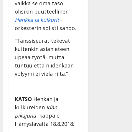
vaikka se oma taso
olisikin puutteellinen”,
Henkka ja kulkurit
-
orkesterin solisti sanoo.
”Tanssiseurat tekevät
kuitenkin asian eteen
upeaa työtä, mutta
tuntuu että niidenkään
volyymi ei vielä riitä.”
KATSO
Henkan ja
kulkureiden
Idän
pikajuna
-kappale
Hämyslavalta 18.8.2018: