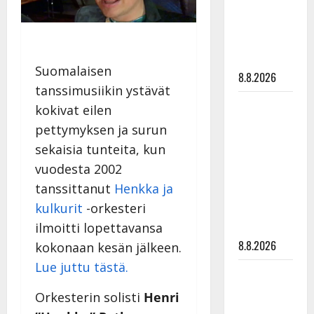
Raija
Mäntyniemi:
matka
tyssäsi
Suomalaisen
8.8.2026
tanssimusiikin ystävät
Matti
kokivat eilen
Ruohonen
pettymyksen ja surun
viettää taas
sekaisia tunteita, kun
synttäreitään
vuodesta 2002
täydessä
tanssittanut
Henkka ja
hiljaisuudessa
kulkurit
-orkesteri
– tämä on
ilmoitti lopettavansa
tilanne nyt
8.8.2026
kokonaan kesän jälkeen.
Lue juttu tästä.
TTK-tähti
Anna
Orkesterin solisti
Henri
Hanski