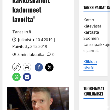
kadonneet
TANSSIPAIKAT K
lavoilta”
Katso
kätevästä
Tanssiin.fi
kartasta
Suomen
Julkaistu: 10.4.2019 |
tanssipaikkoj
Päivitetty:24.5.2019
sijainnit.
5 min lukuaika
0
Klikkaa
tästä!
TUOREIMMAT
KUULUMISET
Tangokuningatar