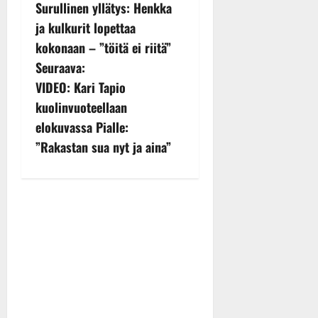
Surullinen yllätys: Henkka
o
ja kulkurit lopettaa
s
kokonaan – ”töitä ei riitä”
Seuraava:
t
VIDEO: Kari Tapio
n
kuolinvuoteellaan
elokuvassa Pialle:
a
”Rakastan sua nyt ja aina”
v
i
g
a
t