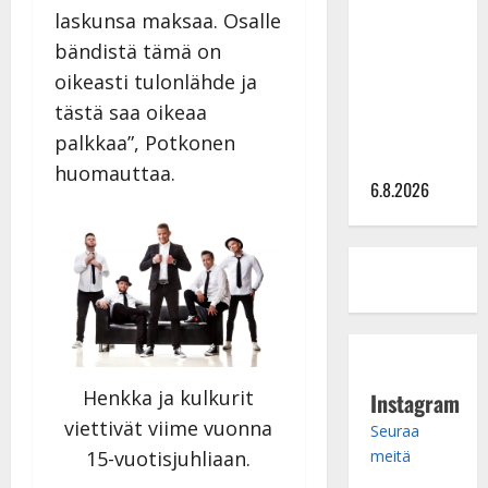
laskunsa maksaa. Osalle
kanssa -
bändistä tämä on
julkkikset
julki: Anna
oikeasti tulonlähde ja
Hanski
tästä saa oikeaa
liitää tv-
palkkaa”, Potkonen
parketilla
huomauttaa.
6.8.2026
Henkka ja kulkurit
Instagram
viettivät viime vuonna
Seuraa
meitä
15-vuotisjuhliaan.