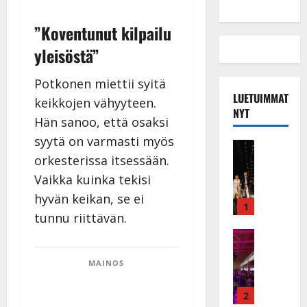
”Koventunut kilpailu
yleisöstä”
Potkonen miettii syitä
LUETUIMMAT
keikkojen vähyyteen.
NYT
Hän sanoo, että osaksi
syytä on varmasti myös
Musiikkiv
orkesterissa itsessään.
H
u
Vaikka kuinka tekisi
i
hyvän keikan, se ei
k
1
tunnu riittävän.
e
a
Keikat ja 
I
t
k
MAINOS
h
ä
y
v
v
2