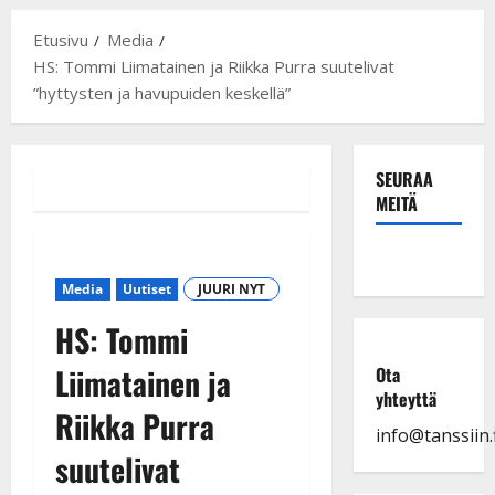
Etusivu
Media
HS: Tommi Liimatainen ja Riikka Purra suutelivat
”hyttysten ja havupuiden keskellä”
SEURAA
MEITÄ
Media
Uutiset
JUURI NYT
HS: Tommi
Liimatainen ja
Ota
yhteyttä
Riikka Purra
info@tanssiin.f
suutelivat