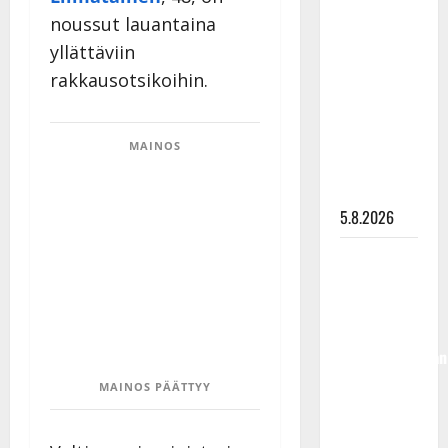
Lindeman
noussut lauantaina
levytti:
yllättäviin
”Kuvaa
rakkausotsikoihin.
osuvasti
uraani
pikkupojasta
MAINOS
näihin
päiviin”
5.8.2026
Jukka
Hallikainen,
50,
liikuttuu
lapsenlapsistaan
– uusi laulu
MAINOS PÄÄTTYY
koskettaa
syvältä