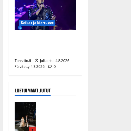
Keikat ja kiertueet
Ilari Hämäläisen
tangomatkan hinta: 10 000
eurolla keikkoja sivu suun
Tanssiin.fi
Julkaistu: 4.8.2026 |
Päivitetty:4.8.2026
0
LUETUIMMAT JUTUT
Huikeat
hyvästit!
Tommi
saatteli
Katri
1