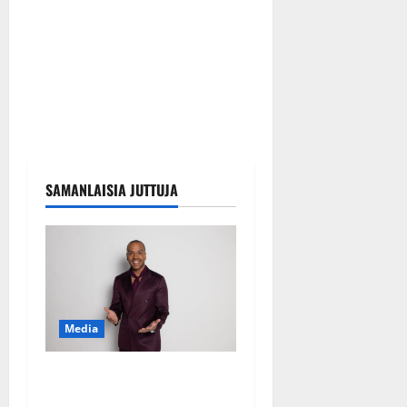
SAMANLAISIA JUTTUJA
Media
Tanssii tähtien kanssa -
julkkikset julki: Anna