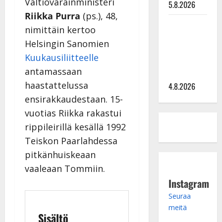
Valtiovarainministeri
5.8.2026
Riikka Purra
(ps.), 48,
Saija
nimittäin kertoo
Tuupanen ei
Helsingin Sanomien
toivu –
Kuukausiliitteelle
lääkäri:
antamassaan
”Vaakatasoon”
haastattelussa
4.8.2026
ensirakkaudestaan. 15-
vuotias Riikka rakastui
rippileirillä kesällä 1992
Teiskon Paarlahdessa
pitkänhuiskeaan
vaaleaan Tommiin.
Instagram
Seuraa
meitä
Sisältö