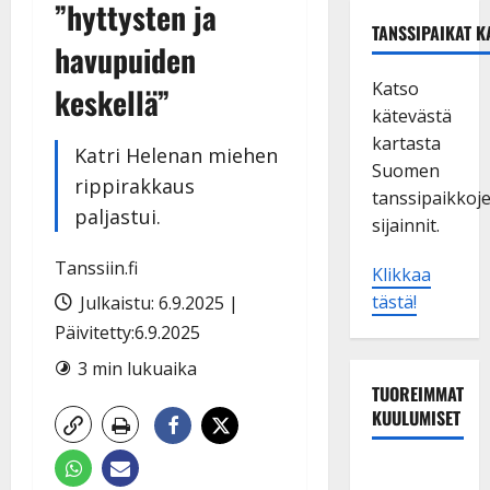
”hyttysten ja
TANSSIPAIKAT K
havupuiden
Katso
keskellä”
kätevästä
kartasta
Katri Helenan miehen
Suomen
rippirakkaus
tanssipaikkoj
paljastui.
sijainnit.
Tanssiin.fi
Klikkaa
tästä!
Julkaistu: 6.9.2025 |
Päivitetty:6.9.2025
3 min lukuaika
TUOREIMMAT
KUULUMISET
Tanssii