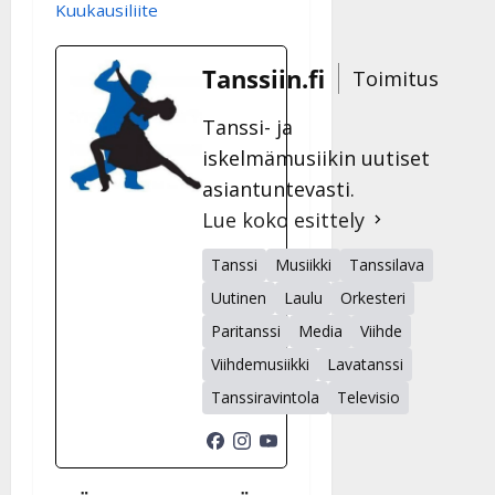
Kuukausiliite
Tanssiin.fi
Toimitus
Tanssi- ja
iskelmämusiikin uutiset
asiantuntevasti.
Lue koko esittely
Tanssi
Musiikki
Tanssilava
Uutinen
Laulu
Orkesteri
Paritanssi
Media
Viihde
Viihdemusiikki
Lavatanssi
Tanssiravintola
Televisio