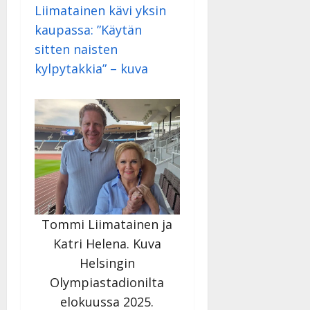
y
Liimatainen kävi yksin
l
kaupassa: ”Käytän
l
sitten naisten
e
i
kylpytakkia” – kuva
s
o
k
i
i
t
o
s
Tanssiin.fi
Tommi Liimatainen ja
Julkaistu:
Katri Helena. Kuva
27.4.2025
Helsingin
|
Päivitetty:
Olympiastadionilta
elokuussa 2025.