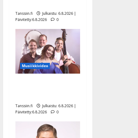
Hanski liitää tv-parketilla
Tanssiin.fi
Julkaistu: 6.8.2026 |
Päivitetty:6.8.2026
0
Musiikkivideo
Sopiiko Edith Piaf
tanssilavalle? Pirttijoki
näyttää mallia – video
Tanssiin.fi
Julkaistu: 6.8.2026 |
Päivitetty:6.8.2026
0