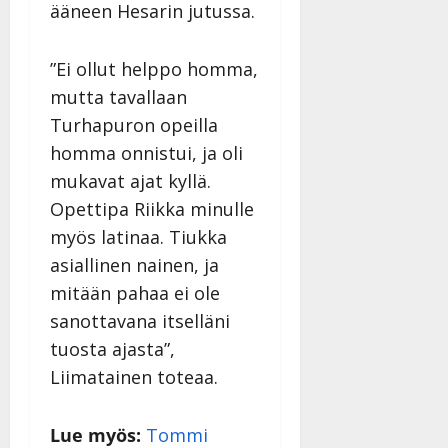
v
Julkaistu:
ääneen Hesarin jutussa.
p
Päivitetty:
K
22.8.2025
i
i
a
|
d
a
t
Päivitetty:
”Ei ollut helppo homma,
e
n
r
o
mutta tavallaan
t
i
k
Turhapuron opeilla
i
…
o
n
”
homma onnistui, ja oli
o
a
s
mukavat ajat kyllä.
Tanssiin.fi
h
t
Opettipa Riikka minulle
ä
Julkaistu:
e
myös latinaa. Tiukka
i
20.8.2025
Tanssiin.fi
t
|
asiallinen nainen, ja
Päivitetty:
ä
mitään pahaa ei ole
Julkaistu:
ä
17.8.2025
sanottavana itselläni
n
|
–
tuosta ajasta”,
Päivitetty:
D
Liimatainen toteaa.
a
n
Lue myös:
Tommi
n