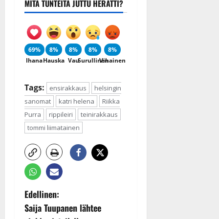
MITÄ TUNTEITA JUTTU HERÄTTI?
69%
8%
8%
8%
8%
Ihana
Hauska
Vau
Surullinen
Vihainen
Tags:
ensirakkaus
helsingin
sanomat
katri helena
Riikka
Purra
rippileiri
teinirakkaus
tommi liimatainen
P
Edellinen:
Saija Tuupanen lähtee
o