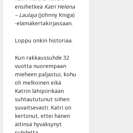
ensihetkeä
Katri Helena
– Laulaja
(Johnny Kniga)
-elämäkertakirjassaan.
Loppu onkin historiaa.
Kun rakkaussuhde 32
vuotta nuorempaan
mieheen paljastui, kohu
oli melkoinen eikä
Katrin lähipiirikään
suhtaututunut siihen
suvaitsevasti. Katri on
kertonut, ettei hänen
äitinsä hyväksynyt
suhdetta.