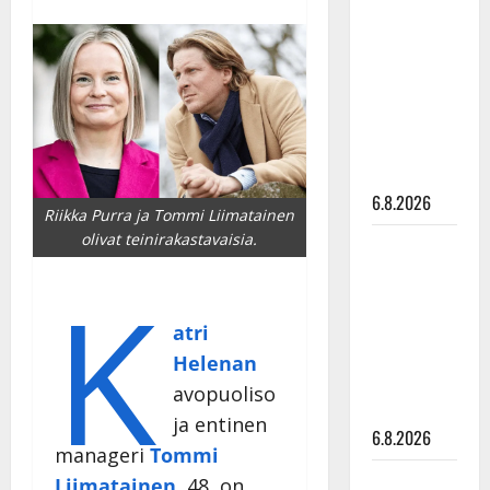
tähtien
kanssa -
julkkikset
julki: Anna
Hanski
liitää tv-
parketilla
6.8.2026
Riikka Purra ja Tommi Liimatainen
olivat teinirakastavaisia.
Sopiiko
Edith Piaf
K
tanssilavalle?
Pirttijoki
atri
näyttää
Helenan
mallia –
avopuoliso
video
ja entinen
6.8.2026
manageri
Tommi
Leif
Liimatainen
, 48, on