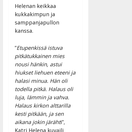
Helenan keikkaa
kukkakimpun ja
samppanjapullon
kanssa.
”
Etupenkissä istuva
pitkätukkainen mies
nousi hänkin, astui
hiukset liehuen eteeni ja
halasi minua. Hän oli
todella pitkä. Halaus oli
luja, lämmin ja vahva.
Halaus kirkon alttarilla
kesti pitkään, ja sen
aikana jokin järäht
i”,
Katri Helena kuvaili