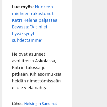
Lue myös:
Nuoreen
mieheen rakastunut
Katri Helena paljastaa
Eevassa: ”Äitini ei
hyväksynyt
suhdettamme”
He ovat asuneet
avoliitossa Askolassa,
Katrin talossa jo
pitkään. Kihlasormuksia
heidän nimettömissään
ei ole vielä nähty.
Lähde:
Helsingin Sanomat