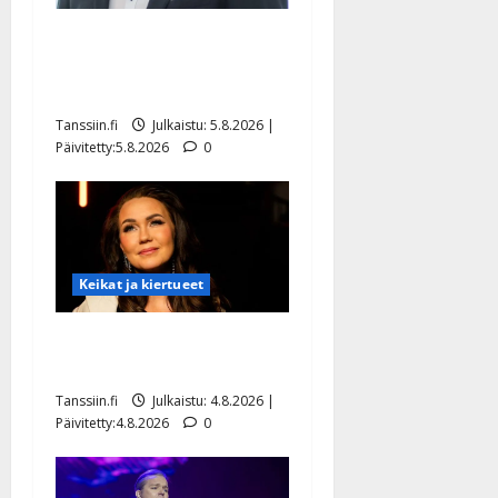
Jukka Hallikainen, 50,
liikuttuu lapsenlapsistaan –
uusi laulu koskettaa syvältä
Tanssiin.fi
Julkaistu: 5.8.2026 |
Päivitetty:5.8.2026
0
Keikat ja kiertueet
Saija Tuupanen ei toivu –
lääkäri: ”Vaakatasoon”
Tanssiin.fi
Julkaistu: 4.8.2026 |
Päivitetty:4.8.2026
0