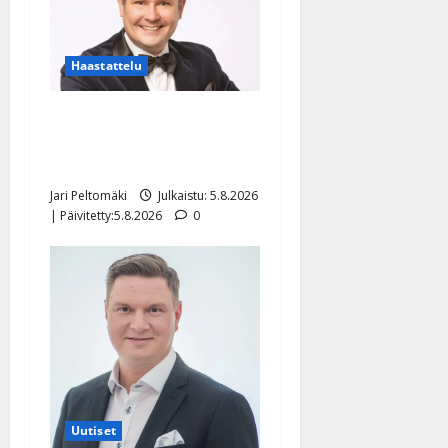
Haastattelu
Leif Lindeman levytti:
”Kuvaa osuvasti uraani
pikkupojasta näihin päiviin”
Jari Peltomäki
Julkaistu: 5.8.2026
| Päivitetty:5.8.2026
0
Uutiset