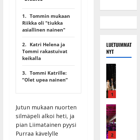
Tommin mukaan
Riikka oli "tiukka
asiallinen nainen"
LUETUIMMAT
Katri Helena ja
NYT
Tommi rakastuivat
keikalla
Musiikkiv
H
Tommi Katrille:
u
”Olet upea nainen”
i
k
1
e
Jutun mukaan nuorten
a
Keikat ja 
I
t
silmäpeli alkoi heti, ja
k
h
pian Liimatainen pyysi
ä
y
Purraa kävelylle
v
v
2