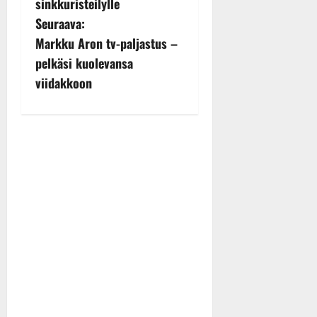
sinkkuristeilylle
s
Seuraava:
Markku Aron tv-paljastus –
t
pelkäsi kuolevansa
n
viidakkoon
a
v
i
g
a
t
i