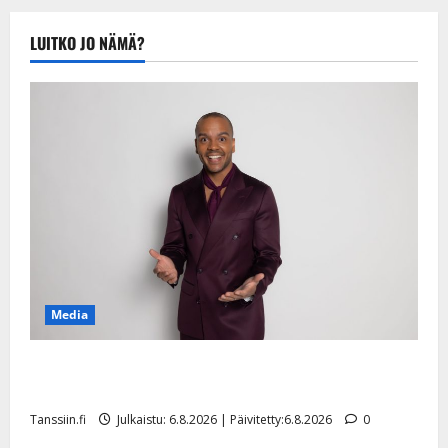
Tanssiin.fi
Julkaistu:
LUITKO JO NÄMÄ?
20.8.2025 |
Päivitetty:22.8.2025
Media
Tanssii tähtien kanssa -julkkikset julki: Anna Hanski
liitää tv-parketilla
Tanssiin.fi
Julkaistu: 6.8.2026 | Päivitetty:6.8.2026
0