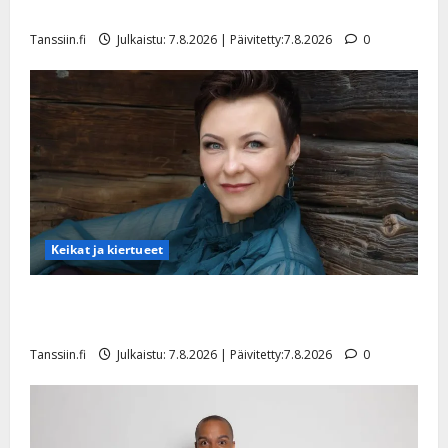
tyttären syövästä painaa
Tanssiin.fi
Julkaistu: 7.8.2026 | Päivitetty:7.8.2026
0
Keikat ja kiertueet
Maikilta pysäyttävä ulostulo: ”Elämä toi eteeni
sellaisen yllätyksen…”
Tanssiin.fi
Julkaistu: 7.8.2026 | Päivitetty:7.8.2026
0