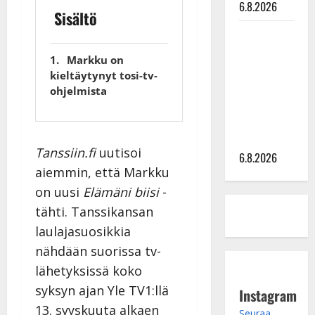
6.8.2026
Sisältö
Sopiiko
Edith Piaf
Markku on
tanssilavalle?
kieltäytynyt tosi-tv-
Pirttijoki
ohjelmista
näyttää
mallia –
video
Tanssiin.fi
uutisoi
6.8.2026
aiemmin, että Markku
on uusi
Elämäni biisi
-
tähti. Tanssikansan
laulajasuosikkia
nähdään suorissa tv-
lähetyksissä koko
syksyn ajan Yle TV1:llä
Instagram
13. syyskuuta alkaen
Seuraa