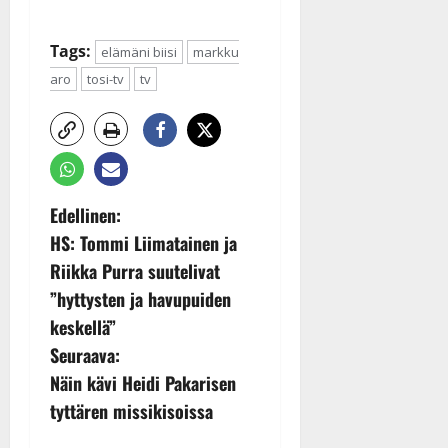
Tags:
elämäni biisi
markku
aro
tosi-tv
tv
P
Edellinen:
HS: Tommi Liimatainen ja
o
Riikka Purra suutelivat
s
”hyttysten ja havupuiden
keskellä”
t
Seuraava:
n
Näin kävi Heidi Pakarisen
tyttären missikisoissa
a