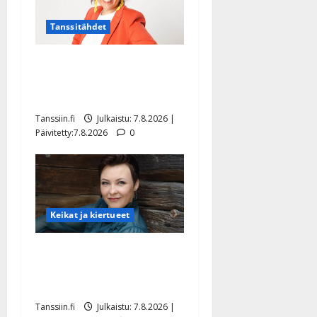
Tanssitähdet
TTK-tähti Anna Hanski
rakastaa tanssia – suru
tyttären syövästä painaa
Tanssiin.fi
Julkaistu: 7.8.2026 |
Päivitetty:7.8.2026
0
Keikat ja kiertueet
Maikilta pysäyttävä
ulostulo: ”Elämä toi eteeni
sellaisen yllätyksen…”
Tanssiin.fi
Julkaistu: 7.8.2026 |