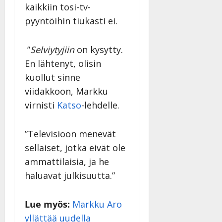
kaikkiin tosi-tv-
n
n
pyyntöihin tiukasti ei.
y
l
”
Selviytyjiin
on kysytty.
l
e
En lähtenyt, olisin
i
kuollut sinne
s
viidakkoon, Markku
o
virnisti
Katso
-lehdelle.
k
i
i
”Televisioon menevät
t
sellaiset, jotka eivät ole
o
s
ammattilaisia, ja he
Tanssiin.fi
haluavat julkisuutta.”
Julkaistu:
Lue myös:
Markku Aro
27.4.2025
|
yllättää uudella