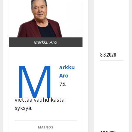
Ruohonen
viettää taas
synttäreitään
täydessä
hiljaisuudessa
– tämä on
Markku Aro.
tilanne nyt
M
8.8.2026
TTK-tähti
arkku
Anna
Aro
,
Hanski
75,
rakastaa
tanssia –
viettää vauhdikasta
suru
syksyä.
tyttären
syövästä
painaa
MAINOS