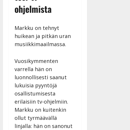
v
u
Julkaistu:
j
Tanssiin.fi
ohjelmista
a
l
21.8.2025
a
t
e
|
v
Julkaistu:
p
Päivitetty:
K
22.8.2025
i
i
a
|
Markku on tehnyt
d
a
t
Päivitetty:
e
huikean ja pitkän uran
n
r
o
musiikkimaailmassa.
t
i
k
i
…
o
n
”
o
Vuosikymmenten
a
s
Tanssiin.fi
varrella hän on
h
t
ä
luonnollisesti saanut
Julkaistu:
e
i
20.8.2025
lukuisia pyyntöjä
Tanssiin.fi
t
|
osallistumisesta
Päivitetty:
ä
Julkaistu:
erilaisiin tv-ohjelmiin.
ä
17.8.2025
n
Markku on kuitenkin
|
–
Päivitetty:
ollut tyrmäävällä
D
linjalla: hän on sanonut
a