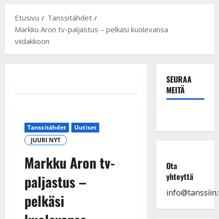
Etusivu
Tanssitähdet
Markku Aron tv-paljastus – pelkäsi kuolevansa
viidakkoon
SEURAA
MEITÄ
Tanssitähdet
Uutiset
JUURI NYT
Markku Aron tv-
Ota
yhteyttä
paljastus –
info@tanssiin.f
pelkäsi