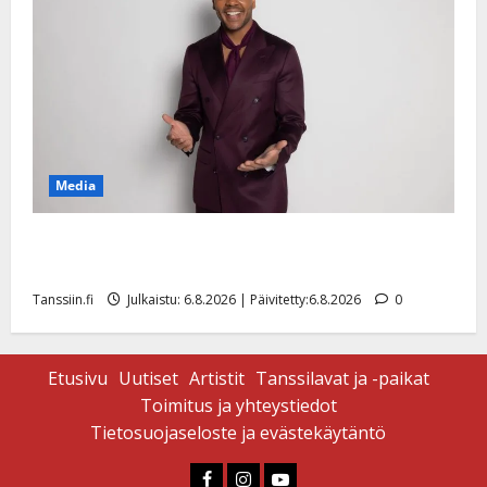
Media
Tanssii tähtien kanssa -julkkikset julki: Anna Hanski
liitää tv-parketilla
Tanssiin.fi
Julkaistu: 6.8.2026 | Päivitetty:6.8.2026
0
Etusivu
Uutiset
Artistit
Tanssilavat ja -paikat
Toimitus ja yhteystiedot
Tietosuojaseloste ja evästekäytäntö
Faceboook
Instagram
Youtube