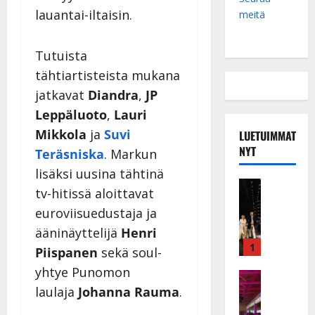
lauantai-iltaisin.
meitä
Tutuista
tähtiartisteista mukana
jatkavat
Diandra
,
JP
Leppäluoto
,
Lauri
Mikkola
ja
Suvi
LUETUIMMAT
NYT
Teräsniska
. Markun
lisäksi uusina tähtinä
Musiikkiv
tv-hitissä aloittavat
H
euroviisuedustaja ja
u
i
ääninäyttelijä
Henri
k
1
Piispanen
sekä soul-
e
yhtye Punomon
a
Keikat ja 
I
laulaja
Johanna Rauma
.
t
k
h