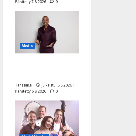
Päivitetty:7.8.2026
0
Media
Tanssii tähtien kanssa -
julkkikset julki: Anna
Hanski liitää tv-parketilla
Tanssiin.fi
Julkaistu: 6.8.2026 |
Päivitetty:6.8.2026
0