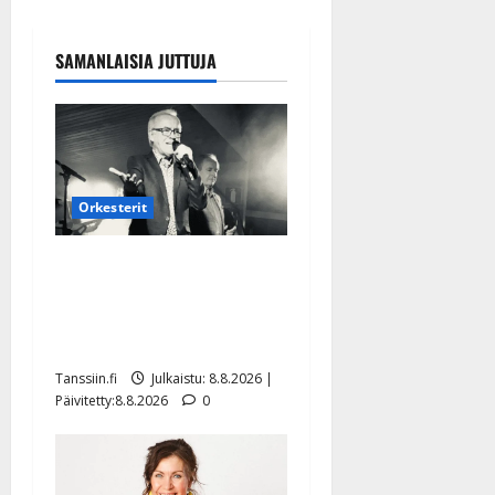
SAMANLAISIA JUTTUJA
Orkesterit
Matti Ruohonen viettää taas
synttäreitään täydessä
hiljaisuudessa – tämä on
tilanne nyt
Tanssiin.fi
Julkaistu: 8.8.2026 |
Päivitetty:8.8.2026
0