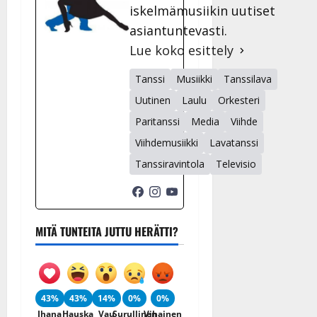
iskelmämusiikin uutiset
asiantuntevasti.
Lue koko esittely
Tanssi
Musiikki
Tanssilava
Uutinen
Laulu
Orkesteri
Paritanssi
Media
Viihde
Viihdemusiikki
Lavatanssi
Tanssiravintola
Televisio
MITÄ TUNTEITA JUTTU HERÄTTI?
43%
43%
14%
0%
0%
Ihana
Hauska
Vau
Surullinen
Vihainen