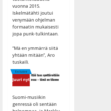
vuonna 2015.
Iskelmätähti joutui
venymään ohjelman
formaatin mukaisesti
jopa punk-tulkintaan.
”Mä en ymmärrä siitä
yhtään mitään”, Aro
tuskaili.
Exclusive
Matti Ruohonen viettää taas synttäreitään
TTK-tähti Anna Hanski raka
Juuri nyt
täydessä hiljaisuudessa – tämä on tilanne
suru tyttären syövästä pai
nyt
Suomi-musiikin
genressä oli sentään