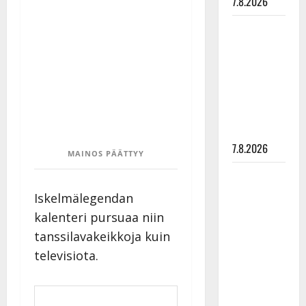
7.8.2026
Maikilta
pysäyttävä
ulostulo:
”Elämä toi
eteeni
sellaisen
yllätyksen…”
7.8.2026
MAINOS PÄÄTTYY
Tanssii
tähtien
Iskelmälegendan
kanssa -
kalenteri pursuaa niin
julkkikset
tanssilavakeikkoja kuin
julki: Anna
televisiota.
Hanski
liitää tv-
parketilla