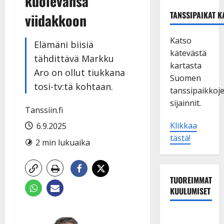
kuolevansa
TANSSIPAIKAT K
viidakkoon
Katso
Elämäni biisiä
kätevästä
tähdittävä Markku
kartasta
Aro on ollut tiukkana
Suomen
tosi-tv:tä kohtaan.
tanssipaikkoj
sijainnit.
Tanssiin.fi
Klikkaa
6.9.2025
tästä!
2 min lukuaika
TUOREIMMAT
KUULUMISET
Matti