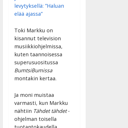
Päivitetty:
levytyksellä: ”Haluan
elää ajassa”
Toki Markku on
kisannut television
musiikkiohjelmissa,
kuten taannoisessa
superusuositussa
BumtsiBumissa
montakin kertaa.
Ja moni muistaa
varmasti, kun Markku
nähtiin
Tähdet tähdet
-
ohjelman toisella
tuotantokaudella