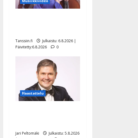
Musiikkivideo
Sopiiko Edith Piaf
tanssilavalle? Pirttijoki
näyttää mallia – video
Tanssiin.fi
Julkaistu: 6.8.2026 |
Päivitetty:6.8.2026
0
Haastattelu
Leif Lindeman levytti:
”Kuvaa osuvasti uraani
pikkupojasta näihin päiviin”
Jari Peltomäki
Julkaistu: 5.8.2026