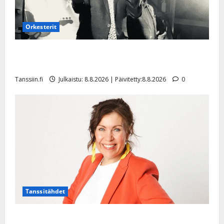
Orkesterit
Matti Ruohonen viettää taas synttäreitään täydessä
hiljaisuudessa – tämä on tilanne nyt
Tanssiin.fi
Julkaistu: 8.8.2026 | Päivitetty:8.8.2026
0
Tanssitähdet
TTK-tähti Anna Hanski rakastaa tanssia – suru