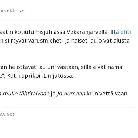
OS PÄÄTTYY
kaatin kotiutumisjuhlassa Vekaranjärvellä.
Iltalehti
in siirtyvät varusmiehet- ja naiset lauloivat alusta
ahan he ottavat lauluni vastaan, sillä eivät nämä
, Katri aprikoi IL:n jutussa.
 mulle tähtitaivaan
ja
Joulumaan
kuin vettä vaan.
MAINOS