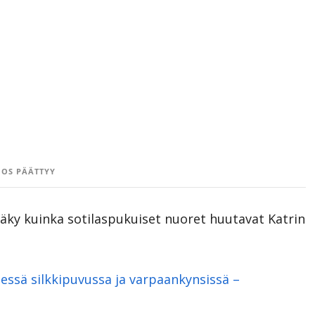
OS PÄÄTTYY
 näky kuinka sotilaspukuiset nuoret huutavat Katrin
sessä silkkipuvussa ja varpaankynsissä –