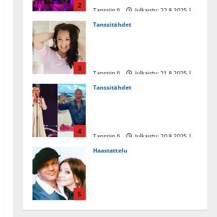
2
Tanssiin.fi
Julkaistu: 22.8.2025 |
Päivitetty:22.8.2025
Tanssitähdet
Heidi Pakarisen ja Mika
Pohjosen tytär kilpailee
missikisoissa
3
Tanssiin.fi
Julkaistu: 21.8.2025 |
Päivitetty:22.8.2025
Tanssitähdet
Tämä Ile Vainion runo Katri
Helenasta paisui hitiksi: ”Voi
tule Katri…”
4
Tanssiin.fi
Julkaistu: 20.8.2025 |
Päivitetty:22.8.2025
Haastattelu
Huikea rakkaustarina!
Dimitri Keiski ja Katja
juhlivat pian tinahäitään –
5
Dannylle iso kiitos
Tanssiin.fi
Julkaistu: 27.4.2025 |