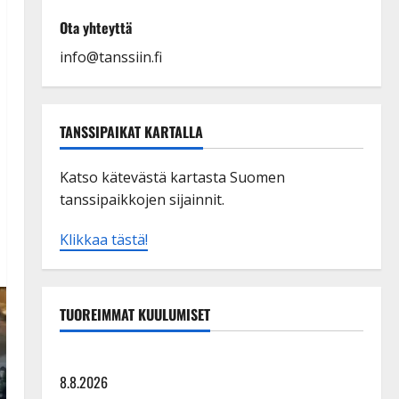
Ota yhteyttä
info@tanssiin.fi
TANSSIPAIKAT KARTALLA
Katso kätevästä kartasta Suomen
tanssipaikkojen sijainnit.
Klikkaa tästä!
TUOREIMMAT KUULUMISET
Tangokuningatar Raija Mäntyniemi: matka tyssäsi
8.8.2026