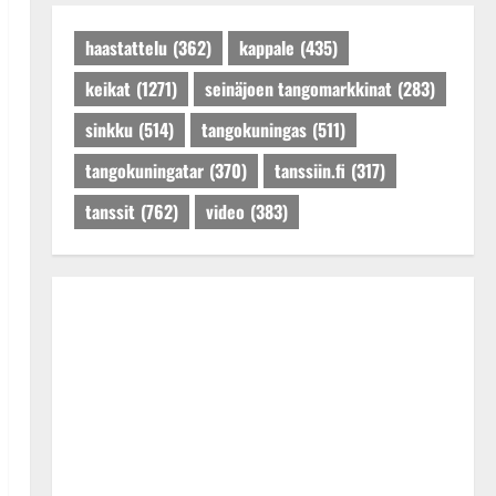
Päivitetty:27.4.2025
haastattelu
(362)
kappale
(435)
keikat
(1271)
seinäjoen tangomarkkinat
(283)
sinkku
(514)
tangokuningas
(511)
tangokuningatar
(370)
tanssiin.fi
(317)
tanssit
(762)
video
(383)