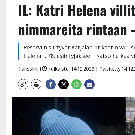
IL: Katri Helena villi
nimmareita rintaan 
Reserviin siirtyvät Karjalan prikaatin varus
Helenan, 78, esiintyjäkseen. Katso huikea v
Tanssiin.fi
Julkaistu: 14.12.2023 | Päivitetty:14.1