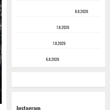
Matti Ruohonen viettää taas synttäreitään täydessä
hiljaisuudessa – tämä on tilanne nyt
8.8.2026
TTK-tähti Anna Hanski rakastaa tanssia – suru
tyttären syövästä painaa
7.8.2026
Maikilta pysäyttävä ulostulo: ”Elämä toi eteeni
sellaisen yllätyksen…”
7.8.2026
Tanssii tähtien kanssa -julkkikset julki: Anna Hanski
liitää tv-parketilla
6.8.2026
Instagram