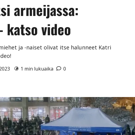
tsi armeijassa:
– katso video
miehet ja -naiset olivat itse halunneet Katri
ideo!
2.2023
1 min lukuaika
0