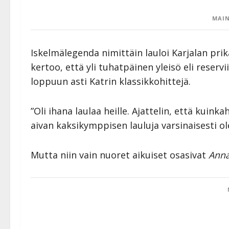
MAIN
Iskelmälegenda nimittäin lauloi Karjalan pri
kertoo, että yli tuhatpäinen yleisö eli reservi
loppuun asti Katrin klassikkohittejä.
”Oli ihana laulaa heille. Ajattelin, että kuink
aivan kaksikymppisen lauluja varsinaisesti ole”
Mutta niin vain nuoret aikuiset osasivat
Anna