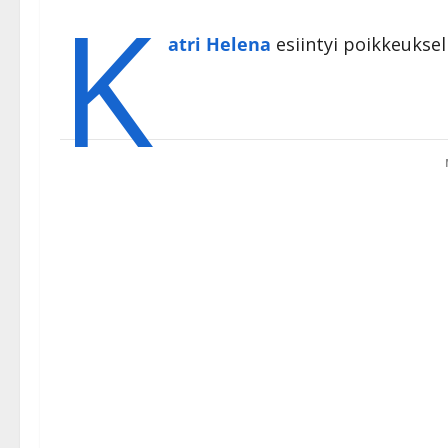
K
atri Helena
esiintyi poikkeuksell