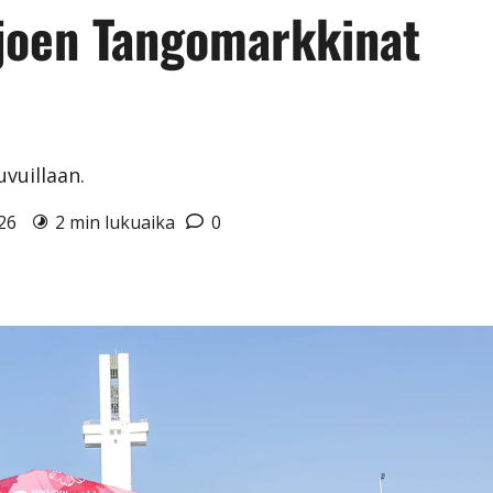
äjoen Tangomarkkinat
vuillaan.
026
2 min lukuaika
0