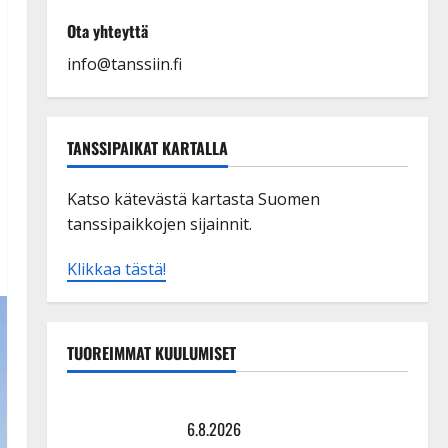
Ota yhteyttä
info@tanssiin.fi
TANSSIPAIKAT KARTALLA
Katso kätevästä kartasta Suomen
tanssipaikkojen sijainnit.
Klikkaa tästä!
TUOREIMMAT KUULUMISET
Tanssii tähtien kanssa -julkkikset julki: Anna Hanski
liitää tv-parketilla
6.8.2026