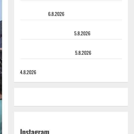
Sopiiko Edith Piaf tanssilavalle? Pirttijoki näyttää
mallia – video
6.8.2026
Leif Lindeman levytti: ”Kuvaa osuvasti uraani
pikkupojasta näihin päiviin”
5.8.2026
Jukka Hallikainen, 50, liikuttuu lapsenlapsistaan –
uusi laulu koskettaa syvältä
5.8.2026
Saija Tuupanen ei toivu – lääkäri: ”Vaakatasoon”
4.8.2026
Instagram