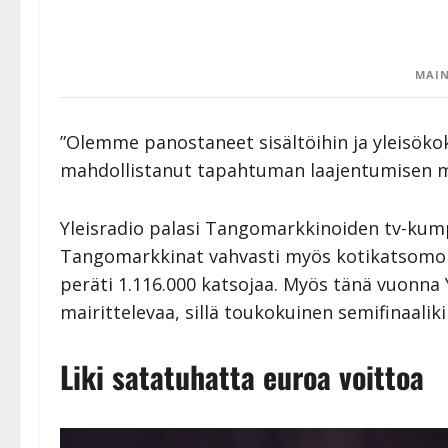
MAIN
”Olemme panostaneet sisältöihin ja yleisökok
mahdollistanut tapahtuman laajentumisen m
Yleisradio palasi Tangomarkkinoiden tv-kump
Tangomarkkinat vahvasti myös kotikatsomoihi
peräti 1.116.000 katsojaa. Myös tänä vuonna 
mairittelevaa, sillä toukokuinen semifinaaliki
Liki satatuhatta euroa voittoa