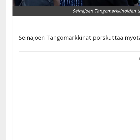
Seinäjoen Tangomarkkinoiden tan
Seinäjoen Tangomarkkinat porskuttaa myötä