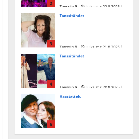
2
Tanssiin.fi
Julkaistu: 22.8.2025 |
Päivitetty:22.8.2025
Tanssitähdet
Heidi Pakarisen ja Mika
Pohjosen tytär kilpailee
missikisoissa
3
Tanssiin.fi
Julkaistu: 21.8.2025 |
Päivitetty:22.8.2025
Tanssitähdet
Tämä Ile Vainion runo Katri
Helenasta paisui hitiksi: ”Voi
tule Katri…”
4
Tanssiin.fi
Julkaistu: 20.8.2025 |
Päivitetty:22.8.2025
Haastattelu
Huikea rakkaustarina!
Dimitri Keiski ja Katja
juhlivat pian tinahäitään –
5
Dannylle iso kiitos
Tanssiin.fi
Julkaistu: 27.4.2025 |