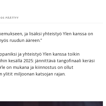
OS PÄÄTTYY
emukseen, ja lisäksi yhteistyö Ylen kanssa on
yös ruudun ääreen.”
paniksi ja yhteistyö Ylen kanssa toikin
n kesällä 2025: jännittävä tangofinaali keräsi
Yle on mukana ja kiinnostus on ollut
n ylitit miljoonan katsojan rajan.