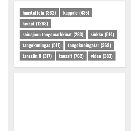
Päivitetty:27.4.2025
haastattelu
(362)
kappale
(435)
keikat
(1268)
seinäjoen tangomarkkinat
(283)
sinkku
(514)
tangokuningas
(511)
tangokuningatar
(369)
tanssiin.fi
(317)
tanssit
(762)
video
(383)