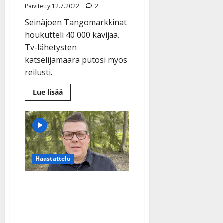
l
Päivitetty:12.7.2022
2
e
Seinäjoen Tangomarkkinat
i
houkutteli 40 000 kävijää.
s
o
Tv-lähetysten
k
katselijamäärä putosi myös
i
reilusti.
i
t
Lue
Lue lisää
lisää
o
aiheesta
s
Tangojen
kävijämäärä
Tanssiin.fi
romahti
puoleen
–
Julkaistu:
näin
tangopomo
27.4.2025
Haastattelu
selittää:
|
”Haimme
realismia”
Päivitetty:
Nyt puhuu tangopomo!
Pasi Ojala vastaa kansaa
korpeaviin kysymyksiin: