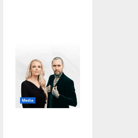
kansaa
korpeaviin
kysymyksiin:
”Rinta
rottingilla
tässä
ollaan”
Media
Isoja muutoksia!
Tangomarkkinat hylkäsi
AlfaTV:n – juontajiksi