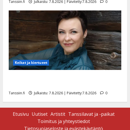
Tanssiin.fi
Julkaistu: 7.8.2026 | Päivitetty:7.8.2026
0
Keikat ja kiertueet
Maikilta pysäyttävä ulostulo: ”Elämä toi eteeni
sellaisen yllätyksen…”
Tanssiin.fi
Julkaistu: 7.8.2026 | Päivitetty:7.8.2026
0
Etusivu
Uutiset
Artistit
Tanssilavat ja -paikat
Toimitus ja yhteystiedot
Tietosuojaseloste ja evästekäytäntö