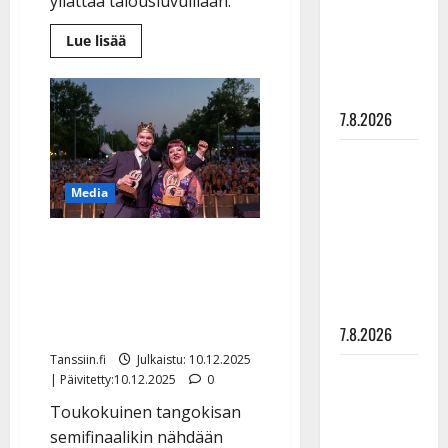
yllättää talousluvuillaan.
suru
Lue
Lue lisää
tyttären
lisää
syövästä
aiheesta
IL:
painaa
Näin
paljon
7.8.2026
Seinäjoen
Tangomarkkinat
takoi
Maikilta
voittoa
pysäyttävä
Media
ulostulo:
”Elämä toi
Yle laajentaa tv-tarjontaa
eteeni
Seinäjoen
sellaisen
Tangomarkkinoilta –
yllätyksen…”
yhteistyö jatkuu
7.8.2026
Tanssiin.fi
Julkaistu: 10.12.2025
Tanssii
| Päivitetty:10.12.2025
0
tähtien
Toukokuinen tangokisan
kanssa -
semifinaalikin nähdään