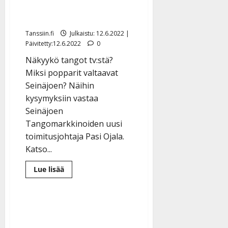
”Rinta rottingilla tässä
ollaan”
Tanssiin.fi
Julkaistu: 12.6.2022 |
Päivitetty:12.6.2022
0
Näkyykö tangot tv:stä?
Miksi popparit valtaavat
Seinäjoen? Näihin
kysymyksiin vastaa
Seinäjoen
Tangomarkkinoiden uusi
toimitusjohtaja Pasi Ojala.
Katso...
Lue
Lue lisää
lisää
aiheesta
Nyt
puhuu
tangopomo!
Pasi
Ojala
vastaa