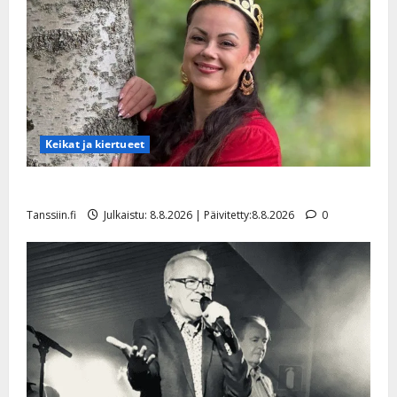
Keikat ja kiertueet
Tangokuningatar Raija Mäntyniemi: matka tyssäsi
Tanssiin.fi
Julkaistu: 8.8.2026 | Päivitetty:8.8.2026
0