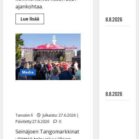
matka
ajankohtaa.
tyssäsi
Lue
8.8.2026
Lue lisää
lisää
aiheesta
Matti
Hämmentävä
muutos:
Ruohonen
Tangomarkkinat
ja
viettää taas
Iskelmäviikko
samaan
synttäreitään
aikaan
–
täydessä
nyt
hiljaisuudessa
puhuvat
Media
festaripomot
– tämä on
tilanne nyt
IL: Näin paljon Seinäjoen
8.8.2026
Tangomarkkinat takoi
voittoa
TTK-tähti
Anna
Tanssiin.fi
Julkaistu: 27.6.2026 |
Hanski
Päivitetty:27.6.2026
0
rakastaa
Seinäjoen Tangomarkkinat
tanssia –