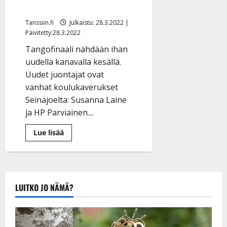
seinäjokiset tv-tähdet
Tanssiin.fi
Julkaistu: 28.3.2022 |
Päivitetty:28.3.2022
Tangofinaali nähdään ihan
uudella kanavalla kesällä.
Uudet juontajat ovat
vanhat koulukaverukset
Seinäjoelta: Susanna Laine
ja HP Parviainen....
Lue
Lue lisää
lisää
aiheesta
Isoja
muutoksia!
Tangomarkkinat
hylkäsi
AlfaTV:n
LUITKO JO NÄMÄ?
–
juontajiksi
seinäjokiset
tv-
tähdet