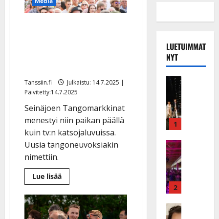
Media
Tangofinaali tavoitti Ylellä
yli miljoona katsojaa –
LUETUIMMAT
Seinäjoella kävijämäärä
NYT
kasvoi
Musiikkiv
Tanssiin.fi
Julkaistu: 14.7.2025 |
H
Päivitetty:14.7.2025
u
Seinäjoen Tangomarkkinat
i
menestyi niin paikan päällä
k
1
kuin tv:n katsojaluvuissa.
e
a
Keikat ja 
Uusia tangoneuvoksiakin
I
t
nimettiin.
k
h
ä
y
Lue
Lue lisää
lisää
v
v
2
aiheesta
ä
Tangofinaali
ä
tavoitti
s
Tanssitäh
s
Ylellä
H
yli
a