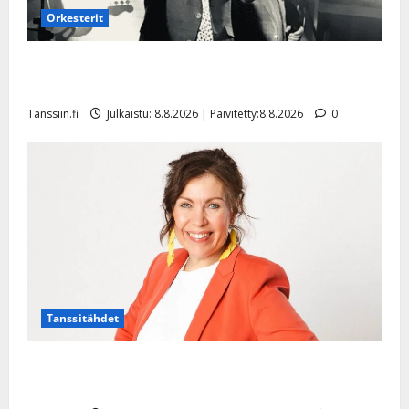
Orkesterit
Matti Ruohonen viettää taas synttäreitään täydessä
hiljaisuudessa – tämä on tilanne nyt
Tanssiin.fi
Julkaistu: 8.8.2026 | Päivitetty:8.8.2026
0
Tanssitähdet
TTK-tähti Anna Hanski rakastaa tanssia – suru
tyttären syövästä painaa