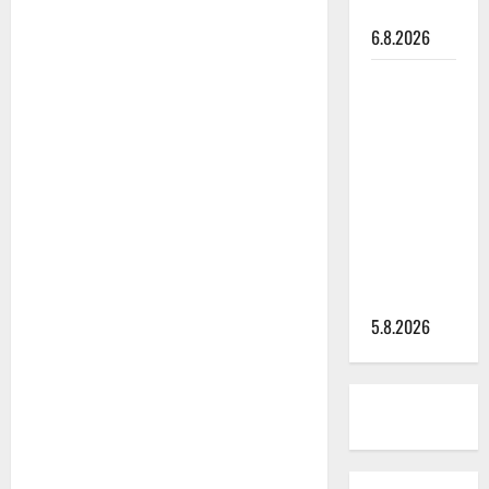
video
6.8.2026
Leif
Lindeman
levytti:
”Kuvaa
osuvasti
uraani
pikkupojasta
näihin
päiviin”
5.8.2026