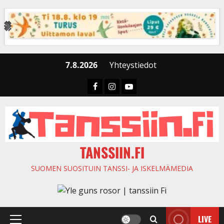
Skip
to
content
7.8.2026
Yhteystiedot
Faceboook
Instagram
Youtube
TANSSIIN.FI
SUOMEN SUOSITUIN TANSSI- JA ISKELMÄMEDIA
LIVE