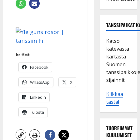
TANSSIPAIKAT K
Katso
kätevästä
Jaa tämä:
kartasta
Suomen
Facebook
tanssipaikkoj
sijainnit.
WhatsApp
X
Klikkaa
LinkedIn
tästä!
Tulosta
TUOREIMMAT
KUULUMISET