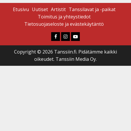
Etusivu
Uutiset
Artistit
Tanssilavat ja -paikat
Toimitus ja yhteystiedot
Tietosuojaseloste ja evästekäytäntö
Faceboook
Instagram
Youtube
Copyright © 2026 Tanssiin.fi. Pidätämme kaikki
oikeudet. Tanssiin Media Oy.