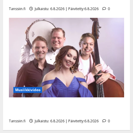
liitää tv-parketilla
Julkaistu:
Tanssiin.fi
Julkaistu: 6.8.2026 | Päivitetty:6.8.2026
0
27.4.2025
|
Päivitetty:
Musiikkivideo
Sopiiko Edith Piaf tanssilavalle? Pirttijoki näyttää
mallia – video
Tanssiin.fi
Julkaistu: 6.8.2026 | Päivitetty:6.8.2026
0