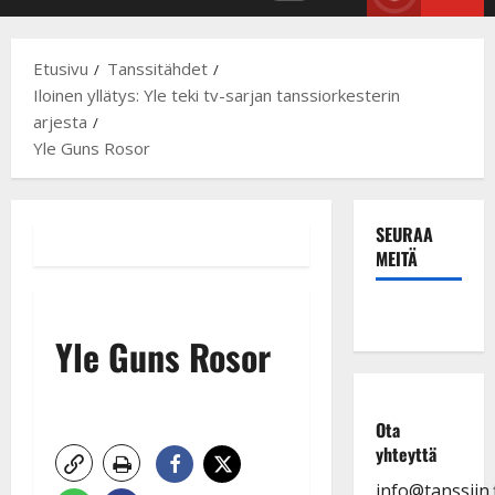
Primary
Menu
Etusivu
Tanssitähdet
Iloinen yllätys: Yle teki tv-sarjan tanssiorkesterin
arjesta
Yle Guns Rosor
SEURAA
MEITÄ
Yle Guns Rosor
Ota
yhteyttä
info@tanssiin.f