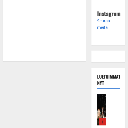
Instagram
Seuraa
meitä
LUETUIMMAT
NYT
Musiikkiv
H
u
i
k
1
e