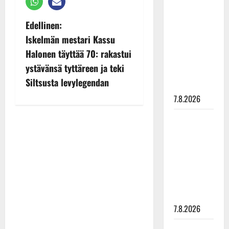
Hanski
rakastaa
P
Edellinen:
tanssia –
Iskelmän mestari Kassu
o
suru
Halonen täyttää 70: rakastui
tyttären
s
ystävänsä tyttäreen ja teki
syövästä
Siltsusta levylegendan
painaa
t
7.8.2026
n
Maikilta
a
pysäyttävä
ulostulo:
v
”Elämä toi
eteeni
i
sellaisen
g
yllätyksen…”
7.8.2026
a
Tanssii