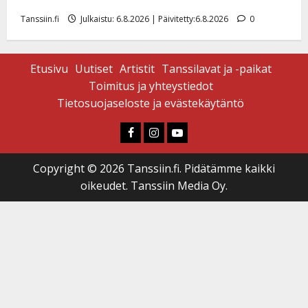
Tanssiin.fi
Julkaistu: 6.8.2026 | Päivitetty:6.8.2026
0
Etusivu
Uutiset
Artistit
Tanssilavat ja -paikat
Toimitus ja yhteystiedot
Tietosuojaseloste ja evästekäytäntö
Faceboook
Instagram
Youtube
Copyright © 2026 Tanssiin.fi. Pidätämme kaikki
oikeudet. Tanssiin Media Oy.