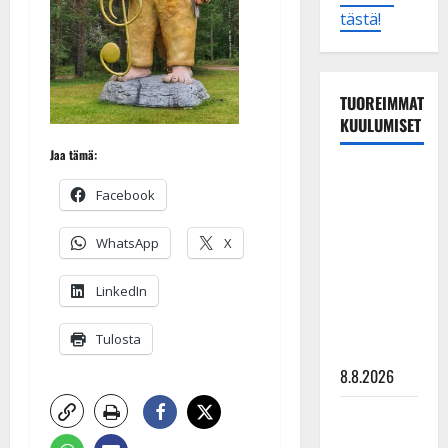
tästä!
TUOREIMMAT
KUULUMISET
Jaa tämä:
Matti
Facebook
Ruohonen
viettää taas
WhatsApp
X
synttäreitään
täydessä
LinkedIn
hiljaisuudessa
– tämä on
Tulosta
tilanne nyt
8.8.2026
TTK-tähti
Anna