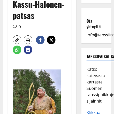
Kassu-Halonen-
patsas
Ota
yhteyttä
0
info@tanssiin.f
TANSSIPAIKAT K
Katso
kätevästä
kartasta
Suomen
tanssipaikkoj
sijainnit.
Klikkaa