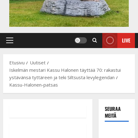
LIVE
Primary
Menu
Etusivu
Uutiset
Iskelmän mestari Kassu Halonen täyttää 70: rakastui
ystävänsä tyttäreen ja teki Siltsusta levylegendan
Kassu-Halonen-patsas
SEURAA
MEITÄ