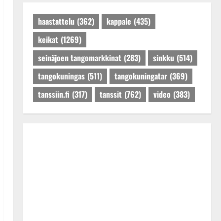
Päivitetty:27.4.2025
haastattelu
(362)
kappale
(435)
keikat
(1269)
seinäjoen tangomarkkinat
(283)
sinkku
(514)
tangokuningas
(511)
tangokuningatar
(369)
tanssiin.fi
(317)
tanssit
(762)
video
(383)