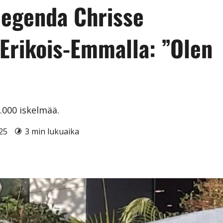
legenda Chrisse
 Erikois-Emmalla: ”Olen
3.000 iskelmää.
025
3 min lukuaika