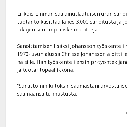
Erikois-Emman saa ainutlaatuisen uran sano
tuotanto käsittää lähes 3.000 sanoitusta ja 
lukujen suurimpia iskelmähittejä.
Sanoittamisen lisäksi Johansson työskentel
1970-luvun alussa Chrisse Johansson aloitti l
naisille. Hän työskenteli ensin pr-työntekij
ja tuotantopäällikkönä.
”Sanattomin kiitoksin saamastani arvostukse
saamaansa tunnustusta.