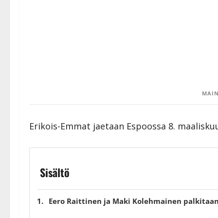
MAIN
Erikois-Emmat jaetaan Espoossa 8. maalisku
Sisältö
Eero Raittinen ja Maki Kolehmainen palkitaa