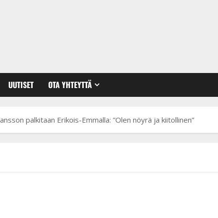
UUTISET
OTA YHTEYTTÄ
sson palkitaan Erikois-Emmalla: ”Olen nöyrä ja kiitollinen”