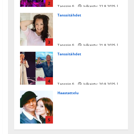
2
Tanssiin.fi
Julkaistu: 22.8.2025 |
Päivitetty:22.8.2025
Tanssitähdet
Heidi Pakarisen ja Mika
Pohjosen tytär kilpailee
missikisoissa
3
Tanssiin.fi
Julkaistu: 21.8.2025 |
Päivitetty:22.8.2025
Tanssitähdet
Tämä Ile Vainion runo Katri
Helenasta paisui hitiksi: ”Voi
tule Katri…”
4
Tanssiin.fi
Julkaistu: 20.8.2025 |
Päivitetty:22.8.2025
Haastattelu
Huikea rakkaustarina!
Dimitri Keiski ja Katja
juhlivat pian tinahäitään –
5
Dannylle iso kiitos
Tanssiin.fi
Julkaistu: 27.4.2025 |