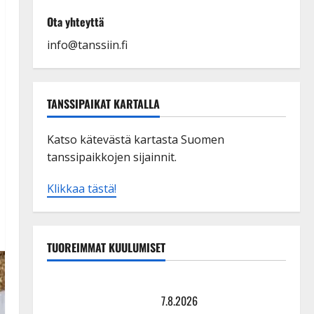
Ota yhteyttä
info@tanssiin.fi
TANSSIPAIKAT KARTALLA
Katso kätevästä kartasta Suomen
tanssipaikkojen sijainnit.
Klikkaa tästä!
TUOREIMMAT KUULUMISET
TTK-tähti Anna Hanski rakastaa tanssia – suru
tyttären syövästä painaa
7.8.2026