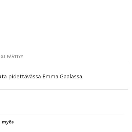
OS PÄÄTTYY
uta pidettävässä Emma Gaalassa.
n myös