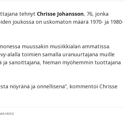
ittajana tehnyt
Chrisse Johansson
, 76, jonka
joiden joukossa on uskomaton määrä 1970- ja 1980-
i monessa muussakin musiikkialan ammatissa.
evy-alalla toimien samalla uranuurtajana muille
änä ja sanoittajana, hieman myöhemmin tuottajana
sta nöyränä ja onnellisena”, kommentoi Chrisse
MAINOS