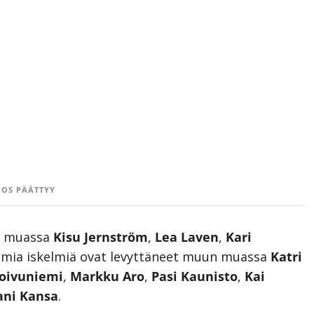
OS PÄÄTTYY
en muassa
Kisu Jernström
,
Lea Laven
,
Kari
tamia iskelmiä ovat levyttäneet muun muassa
Katri
oivuniemi
,
Markku Aro
,
Pasi Kaunisto
,
Kai
ani Kansa
.