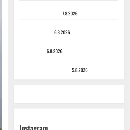
Maikilta pysäyttävä ulostulo: ”Elämä toi eteeni
sellaisen yllätyksen…”
7.8.2026
Tanssii tähtien kanssa -julkkikset julki: Anna Hanski
liitää tv-parketilla
6.8.2026
Sopiiko Edith Piaf tanssilavalle? Pirttijoki näyttää
mallia – video
6.8.2026
Leif Lindeman levytti: ”Kuvaa osuvasti uraani
pikkupojasta näihin päiviin”
5.8.2026
Instagram