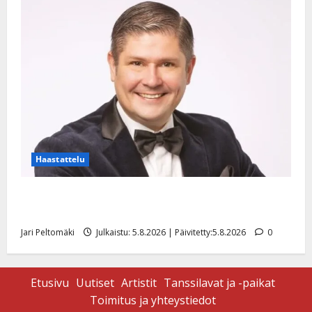
Haastattelu
Leif Lindeman levytti: ”Kuvaa osuvasti uraani
pikkupojasta näihin päiviin”
Jari Peltomäki
Julkaistu: 5.8.2026 | Päivitetty:5.8.2026
0
Etusivu
Uutiset
Artistit
Tanssilavat ja -paikat
Toimitus ja yhteystiedot