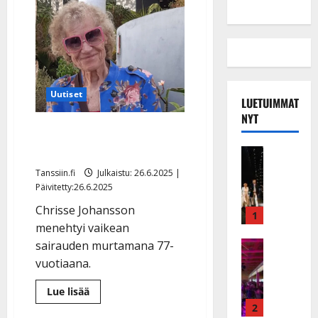
Uutiset
LUETUIMMAT
NYT
Sanoittajalegenda Chrisse
Johansson on kuollut
Musiikkiv
H
Tanssiin.fi
Julkaistu: 26.6.2025 |
u
Päivitetty:26.6.2025
i
Chrisse Johansson
k
1
menehtyi vaikean
e
a
Keikat ja 
sairauden murtamana 77-
I
t
vuotiaana.
k
h
ä
y
Lue
Lue lisää
lisää
v
v
2
aiheesta