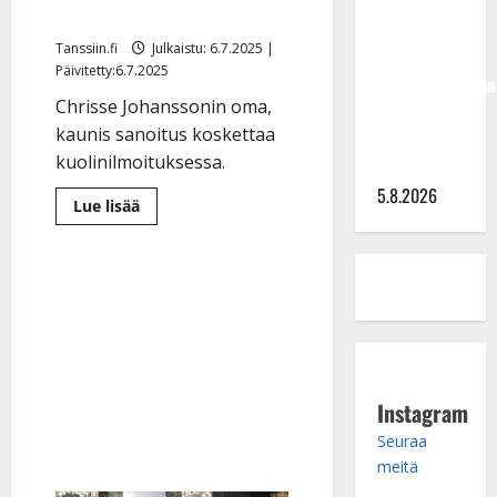
Hallikainen,
muistolauseena
50,
Tanssiin.fi
Julkaistu: 6.7.2025 |
liikuttuu
Päivitetty:6.7.2025
lapsenlapsistaan
Chrisse Johanssonin oma,
– uusi laulu
kaunis sanoitus koskettaa
koskettaa
kuolinilmoituksessa.
syvältä
5.8.2026
Lue
Lue lisää
lisää
aiheesta
Chrisse
Johanssonin
kuolinilmoitus
julki
–
hittikappaleen
sanat
muistolauseena
Instagram
Seuraa
meitä