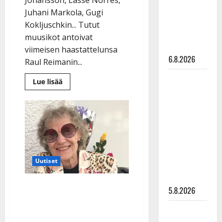
Pirttijoki
Juhani Markola, Gugi
näyttää
Kokljuschkin... Tutut
mallia –
muusikot antoivat
video
viimeisen haastattelunsa
6.8.2026
Raul Reimanin...
Leif
Lue
Lue lisää
lisää
Lindeman
aiheesta
Raul
levytti:
Reimanin
”Kuvaa
elämäkerta
tallensi
osuvasti
monen
tähden
uraani
viimeiset
sanat
pikkupojasta
–
Uutiset
”Surullista
näihin
ja
päiviin”
hurjaa”
Chrisse Johanssonin
5.8.2026
kuolinilmoitus julki –
Jukka
hittikappaleen sanat