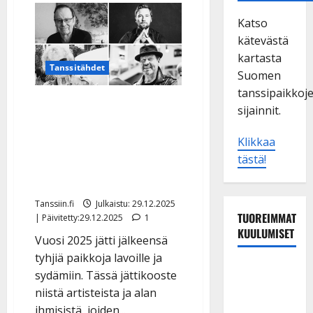
Katso
kätevästä
kartasta
Tanssitähdet
Suomen
tanssipaikkoj
Heidät menetimme
sijainnit.
vuonna 2025: Tapani
Kansa, Marko Lämsä,
Klikkaa
tästä!
Chrisse Johansson, Kyösti
Roth, Pate Mustajärvi…
Tanssiin.fi
Julkaistu: 29.12.2025
TUOREIMMAT
| Päivitetty:29.12.2025
1
KUULUMISET
Vuosi 2025 jätti jälkeensä
tyhjiä paikkoja lavoille ja
Maikilta
sydämiin. Tässä jättikooste
pysäyttävä
niistä artisteista ja alan
ulostulo:
ihmisistä, joiden...