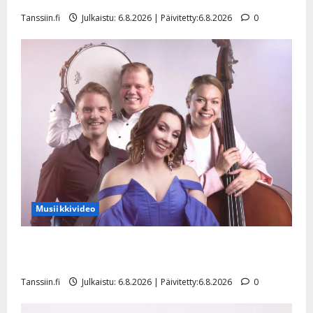
y
Tanssiin.fi
Julkaistu: 6.8.2026 | Päivitetty:6.8.2026
0
l
l
e
i
s
o
k
i
i
t
o
s
Musiikkivideo
Tanssiin.fi
Julkaistu:
Sopiiko Edith Piaf tanssilavalle? Pirttijoki näyttää
27.4.2025
mallia – video
|
Päivitetty:
Tanssiin.fi
Julkaistu: 6.8.2026 | Päivitetty:6.8.2026
0