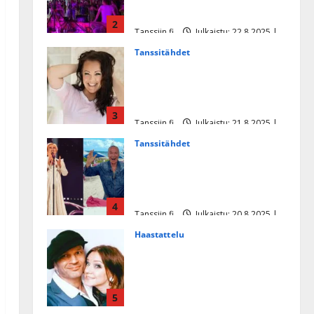
tanssikeikan Särkässä
2
Tanssiin.fi
Julkaistu: 22.8.2025 |
Päivitetty:22.8.2025
Tanssitähdet
Heidi Pakarisen ja Mika
Pohjosen tytär kilpailee
missikisoissa
3
Tanssiin.fi
Julkaistu: 21.8.2025 |
Päivitetty:22.8.2025
Tanssitähdet
Tämä Ile Vainion runo Katri
Helenasta paisui hitiksi: ”Voi
tule Katri…”
4
Tanssiin.fi
Julkaistu: 20.8.2025 |
Päivitetty:22.8.2025
Haastattelu
Huikea rakkaustarina!
Dimitri Keiski ja Katja
juhlivat pian tinahäitään –
5
Dannylle iso kiitos