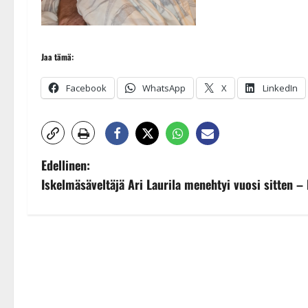
Jaa tämä:
Facebook
WhatsApp
X
LinkedIn
P
Edellinen:
Iskelmäsäveltäjä Ari Laurila menehtyi vuosi sitten –
o
s
t
n