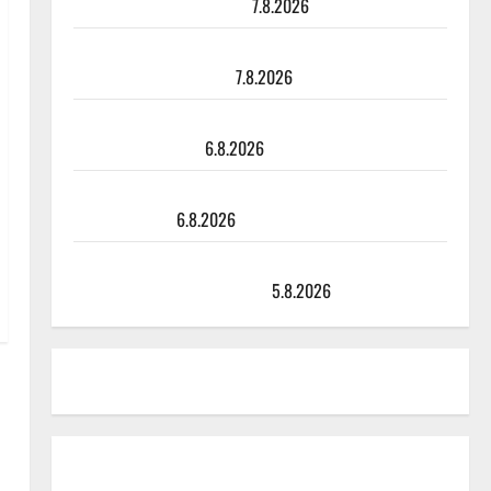
tyttären syövästä painaa
7.8.2026
Maikilta pysäyttävä ulostulo: ”Elämä toi eteeni
sellaisen yllätyksen…”
7.8.2026
Tanssii tähtien kanssa -julkkikset julki: Anna Hanski
liitää tv-parketilla
6.8.2026
Sopiiko Edith Piaf tanssilavalle? Pirttijoki näyttää
mallia – video
6.8.2026
Leif Lindeman levytti: ”Kuvaa osuvasti uraani
pikkupojasta näihin päiviin”
5.8.2026