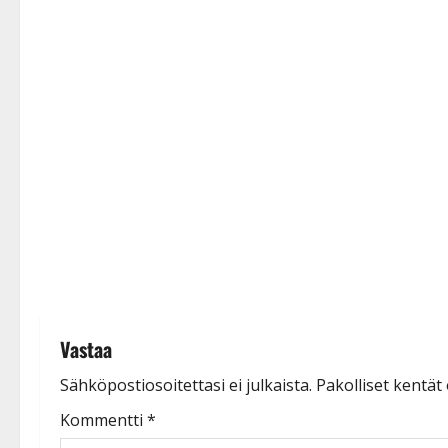
a
v
i
g
a
t
i
o
n
Vastaa
Sähköpostiosoitettasi ei julkaista.
Pakolliset kentät
Kommentti
*