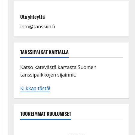
Ota yhteyttä
info@tanssiin.fi
TANSSIPAIKAT KARTALLA
Katso kätevästä kartasta Suomen
tanssipaikkojen sijainnit.
Klikkaa tästä!
TUOREIMMAT KUULUMISET
TTK-tähti Anna Hanski rakastaa tanssia – suru