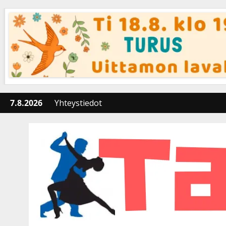
Skip
to
content
7.8.2026
Yhteystiedot