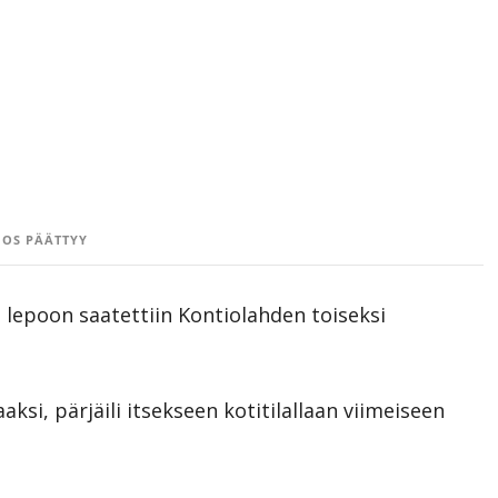
OS PÄÄTTYY
an lepoon saatettiin Kontiolahden toiseksi
iaaksi, pärjäili itsekseen kotitilallaan viimeiseen
.