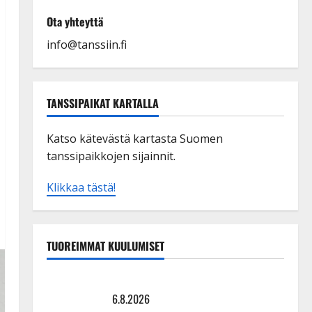
Ota yhteyttä
info@tanssiin.fi
TANSSIPAIKAT KARTALLA
Katso kätevästä kartasta Suomen
tanssipaikkojen sijainnit.
Klikkaa tästä!
TUOREIMMAT KUULUMISET
Sopiiko Edith Piaf tanssilavalle? Pirttijoki näyttää
mallia – video
6.8.2026