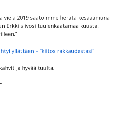
utta vielä 2019 saatoimme herätä kesäaamuna
kun Erkki siivosi tuulenkaatamaa kuusta,
illeen.”
htyi yllättäen – ”kiitos rakkaudestasi”
 kahvit ja hyvää tuulta.
”