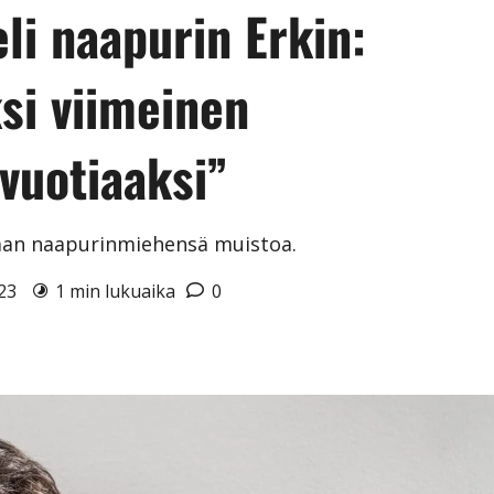
li naapurin Erkin:
si viimeinen
-vuotiaaksi”
kkaan naapurinmiehensä muistoa.
023
1 min lukuaika
0