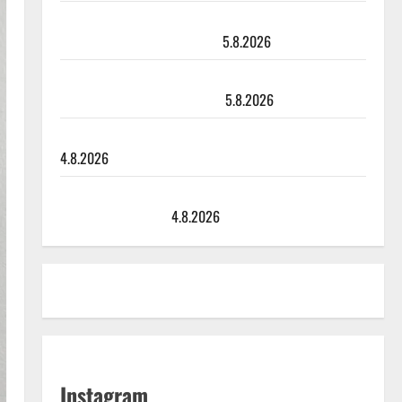
Leif Lindeman levytti: ”Kuvaa osuvasti uraani
pikkupojasta näihin päiviin”
5.8.2026
Jukka Hallikainen, 50, liikuttuu lapsenlapsistaan –
uusi laulu koskettaa syvältä
5.8.2026
Saija Tuupanen ei toivu – lääkäri: ”Vaakatasoon”
4.8.2026
Ilari Hämäläisen tangomatkan hinta: 10 000 eurolla
keikkoja sivu suun
4.8.2026
Instagram