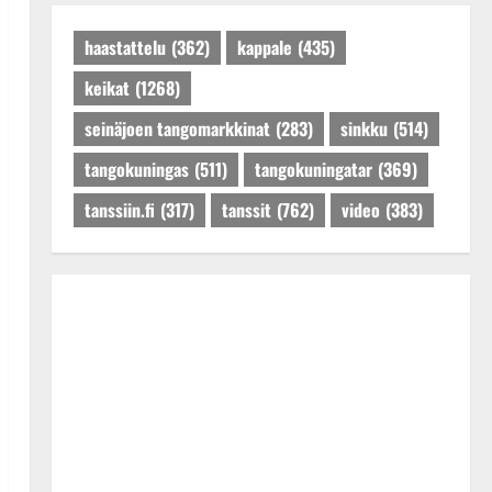
Päivitetty:27.4.2025
haastattelu
(362)
kappale
(435)
keikat
(1268)
seinäjoen tangomarkkinat
(283)
sinkku
(514)
tangokuningas
(511)
tangokuningatar
(369)
tanssiin.fi
(317)
tanssit
(762)
video
(383)