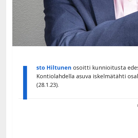
I
sto Hiltunen
osoitti kunnioitusta ede
Kontiolahdella asuva iskelmätähti osal
(28.1.23).