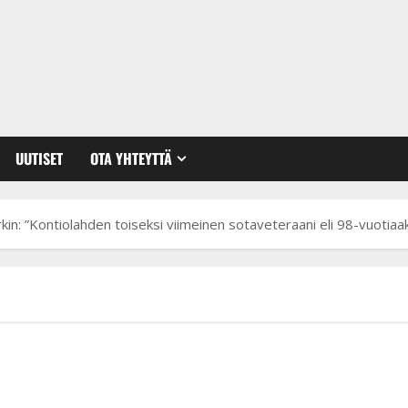
UUTISET
OTA YHTEYTTÄ
rkin: ”Kontiolahden toiseksi viimeinen sotaveteraani eli 98-vuotiaak