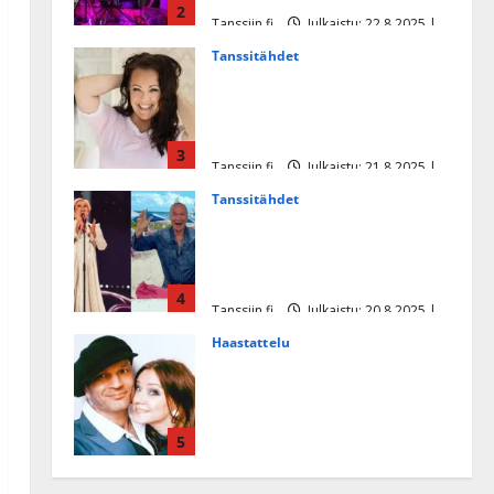
2
Tanssiin.fi
Julkaistu: 22.8.2025 |
Päivitetty:22.8.2025
Tanssitähdet
Heidi Pakarisen ja Mika
Pohjosen tytär kilpailee
missikisoissa
3
Tanssiin.fi
Julkaistu: 21.8.2025 |
Päivitetty:22.8.2025
Tanssitähdet
Tämä Ile Vainion runo Katri
Helenasta paisui hitiksi: ”Voi
tule Katri…”
4
Tanssiin.fi
Julkaistu: 20.8.2025 |
Päivitetty:22.8.2025
Haastattelu
Huikea rakkaustarina!
Dimitri Keiski ja Katja
juhlivat pian tinahäitään –
5
Dannylle iso kiitos
Tanssiin.fi
Julkaistu: 27.4.2025 |