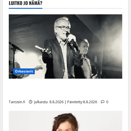
LUITKO JO NÄMÄ?
20.8.2025 |
Päivitetty:22.8.2025
Orkesterit
Matti Ruohonen viettää taas synttäreitään täydessä
hiljaisuudessa – tämä on tilanne nyt
Tanssiin.fi
Julkaistu: 8.8.2026 | Päivitetty:8.8.2026
0