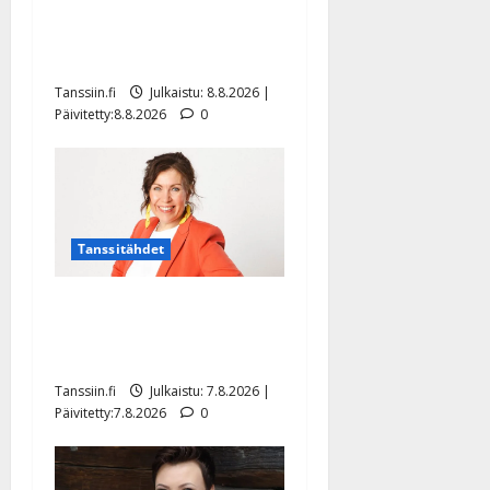
synttäreitään täydessä
hiljaisuudessa – tämä on
tilanne nyt
Tanssiin.fi
Julkaistu: 8.8.2026 |
Päivitetty:8.8.2026
0
Tanssitähdet
TTK-tähti Anna Hanski
rakastaa tanssia – suru
tyttären syövästä painaa
Tanssiin.fi
Julkaistu: 7.8.2026 |
Päivitetty:7.8.2026
0