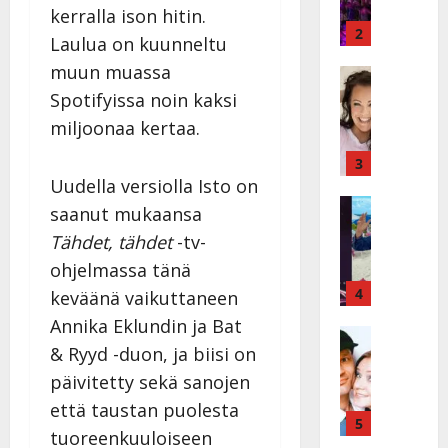
ä
y
kerralla ison hitin.
v
v
2
Laulua on kuunneltu
ä
ä
muun muassa
s
Tanssitäh
s
H
a
Spotifyissa noin kaksi
t
e
i
i
miljoonaa kertaa.
i
r
t
d
a
3
!
i
Uudella versiolla Isto on
u
T
P
Tanssitäh
s
o
saanut mukaansa
T
a
k
m
Tähdet, tähdet
-tv-
ä
k
o
m
ohjelmassa tänä
m
a
h
i
ä
r
4
t
keväänä vaikuttaneen
s
I
i
a
a
Annika Eklundin ja Bat
l
Haastatte
s
u
a
& Ryyd -duon, ja biisi on
H
e
e
s
t
u
V
päivitetty sekä sanojen
n
:
t
i
a
j
s
e
että taustan puolesta
k
i
5
a
o
l
tuoreenkuuloiseen
e
n
M