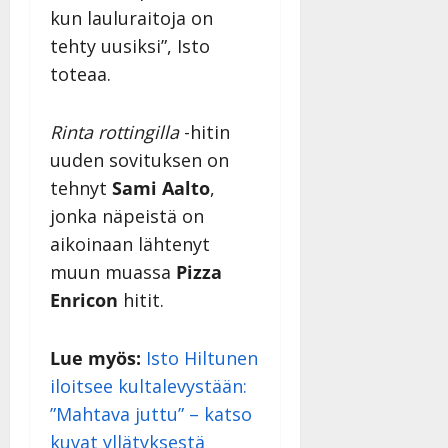
v
u
Julkaistu:
j
Tanssiin.fi
kun lauluraitoja on
a
l
21.8.2025
a
tehty uusiksi”, Isto
t
e
|
v
Julkaistu:
p
Päivitetty:
K
toteaa.
22.8.2025
i
i
a
|
d
a
t
Päivitetty:
e
Rinta rottingilla
-hitin
n
r
o
t
i
uuden sovituksen on
k
i
…
o
tehnyt
Sami Aalto
,
n
”
o
jonka näpeistä on
a
s
Tanssiin.fi
aikoinaan lähtenyt
h
t
ä
Julkaistu:
muun muassa
Pizza
e
i
20.8.2025
Enricon
hitit.
Tanssiin.fi
t
|
Päivitetty:
ä
Julkaistu:
ä
Lue myös:
Isto Hiltunen
17.8.2025
n
|
iloitsee kultalevystään:
–
Päivitetty:
”Mahtava juttu” – katso
D
kuvat yllätyksestä
a