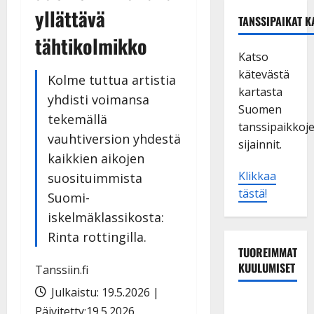
yllättävä
TANSSIPAIKAT K
tähtikolmikko
Katso
kätevästä
Kolme tuttua artistia
kartasta
yhdisti voimansa
Suomen
tekemällä
tanssipaikkoj
vauhtiversion yhdestä
sijainnit.
kaikkien aikojen
Klikkaa
suosituimmista
tästä!
Suomi-
iskelmäklassikosta:
Rinta rottingilla.
TUOREIMMAT
KUULUMISET
Tanssiin.fi
Julkaistu: 19.5.2026 |
Matti
Päivitetty:19.5.2026