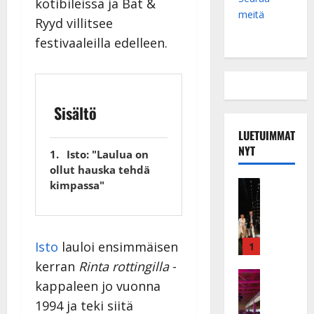
kotibileissä ja Bat &
meitä
Ryyd villitsee
festivaaleilla edelleen.
Sisältö
LUETUIMMAT
NYT
Isto: "Laulua on
ollut hauska tehdä
Musiikkiv
kimpassa"
H
u
i
k
Isto
lauloi ensimmäisen
1
e
kerran
Rinta rottingilla
-
a
Keikat ja 
kappaleen jo vuonna
I
t
1994 ja teki siitä
k
h