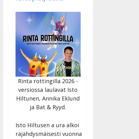
n
n
y
l
l
e
i
s
o
k
i
i
Rinta rottingilla 2026 -
t
versiossa laulavat Isto
o
Hiltunen, Annika Eklund
s
ja Bat & Ryyd.
Tanssiin.fi
Julkaistu:
Isto Hiltusen a ura alkoi
27.4.2025
räjähdysmäisesti vuonna
|