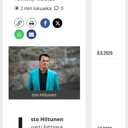
Ruohonen
2 min lukuaika
0
viettää taas
synttäreitään
täydessä
hiljaisuudessa
– tämä on
tilanne nyt
8.8.2026
TTK-tähti
Anna
Hanski
rakastaa
tanssia –
Isto Hiltunen.
suru
tyttären
syövästä
sto Hiltunen
painaa
pisti hittinsä