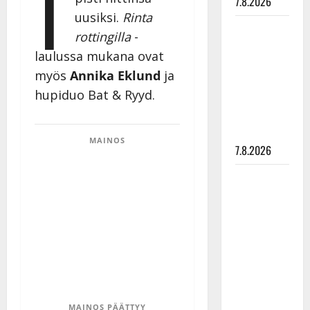
I
7.8.2026
uusiksi.
Rinta
Maikilta
rottingilla
-
pysäyttävä
laulussa mukana ovat
ulostulo:
myös
Annika Eklund
ja
”Elämä toi
hupiduo Bat & Ryyd.
eteeni
sellaisen
yllätyksen…”
MAINOS
7.8.2026
Tanssii
tähtien
kanssa -
julkkikset
julki: Anna
Hanski
liitää tv-
parketilla
MAINOS PÄÄTTYY