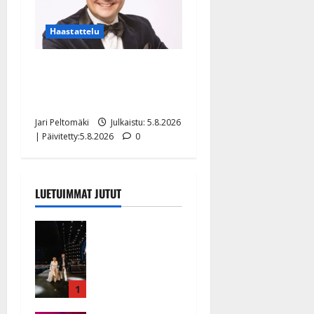
Haastattelu
Leif Lindeman levytti:
”Kuvaa osuvasti uraani
pikkupojasta näihin päiviin”
Jari Peltomäki
Julkaistu: 5.8.2026
| Päivitetty:5.8.2026
0
LUETUIMMAT JUTUT
Huikeat
hyvästit!
Tommi
saatteli
Katri
1
Helenan