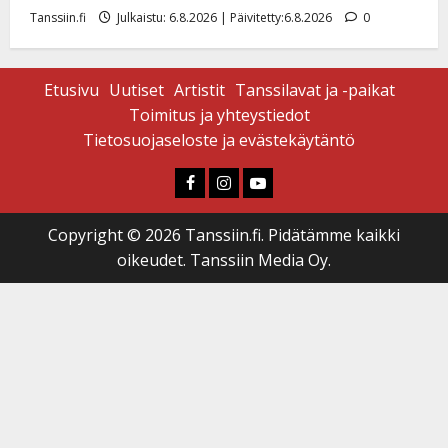
Tanssiin.fi
Julkaistu: 6.8.2026 | Päivitetty:6.8.2026
0
Etusivu
Uutiset
Artistit
Tanssilavat ja -paikat
Toimitus ja yhteystiedot
Tietosuojaseloste ja evästekäytäntö
Faceboook
Instagram
Youtube
Copyright © 2026 Tanssiin.fi. Pidätämme kaikki
oikeudet. Tanssiin Media Oy.