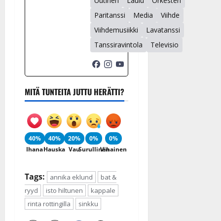
Uutinen
Laulu
Orkesteri
Paritanssi
Media
Viihde
Viihdemusiikki
Lavatanssi
Tanssiravintola
Televisio
MITÄ TUNTEITA JUTTU HERÄTTI?
40%
40%
20%
0%
0%
Ihana
Hauska
Vau
Surullinen
Vihainen
Tags:
annika eklund
bat &
ryyd
isto hiltunen
kappale
rinta rottingilla
sinkku