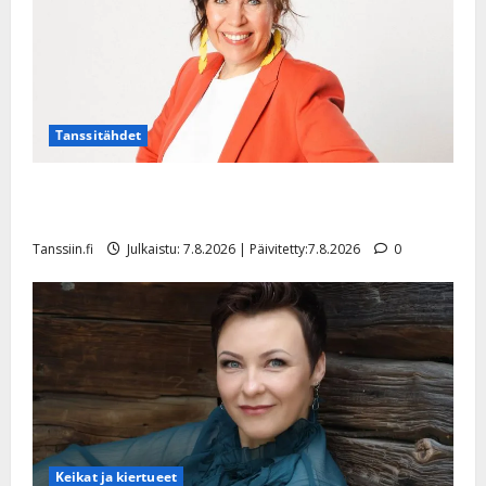
Tanssitähdet
TTK-tähti Anna Hanski rakastaa tanssia – suru
tyttären syövästä painaa
Tanssiin.fi
Julkaistu: 7.8.2026 | Päivitetty:7.8.2026
0
Keikat ja kiertueet