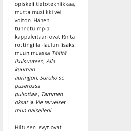
opiskeli tietotekniikkaa,
mutta musiikki vei
voiton. Hänen
tunnetuimpia
kappaleitaan ovat Rinta
rottingilla -laulun lisäks
muun muassa
Täältä
ikuisuuteen
,
Alla
kuuman
auringon
,
Suruko se
puserossa
pullottaa
,
Tammen
oksat
ja
Vie terveiset
mun naiselleni
.
Hiltusen levyt ovat