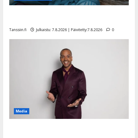
Maikilta pysäyttävä ulostulo: ”Elämä toi eteeni
sellaisen yllätyksen…”
Tanssiin.fi
Julkaistu: 7.8.2026 | Päivitetty:7.8.2026
0
Media
Tanssii tähtien kanssa -julkkikset julki: Anna Hanski
liitää tv-parketilla