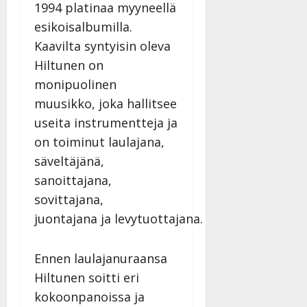
Päivitetty:
1994 platinaa myyneellä
esikoisalbumilla.
Kaavilta syntyisin oleva
Hiltunen on
monipuolinen
muusikko, joka hallitsee
useita instrumentteja ja
on toiminut laulajana,
säveltäjänä,
sanoittajana,
sovittajana,
juontajana ja levytuottajana.
Ennen laulajanuraansa
Hiltunen soitti eri
kokoonpanoissa ja