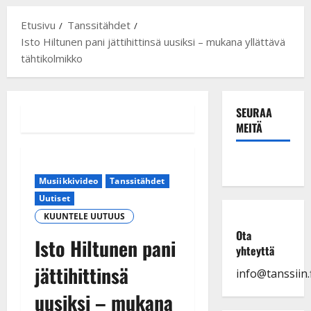
Etusivu
Tanssitähdet
Isto Hiltunen pani jättihittinsä uusiksi – mukana yllättävä
tähtikolmikko
SEURAA
MEITÄ
Musiikkivideo
Tanssitähdet
Uutiset
KUUNTELE UUTUUS
Ota
Isto Hiltunen pani
yhteyttä
jättihittinsä
info@tanssiin.f
uusiksi – mukana