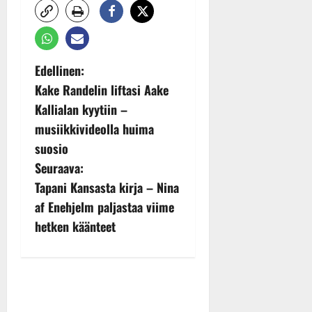
P
Edellinen:
Kake Randelin liftasi Aake
o
Kallialan kyytiin –
s
musiikkivideolla huima
suosio
t
Seuraava:
n
Tapani Kansasta kirja – Nina
af Enehjelm paljastaa viime
a
hetken käänteet
v
i
g