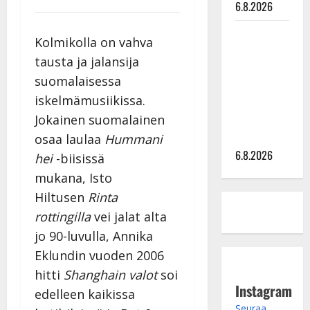
6.8.2026
Sopiiko
Kolmikolla on vahva
Edith Piaf
tausta ja jalansija
tanssilavalle?
suomalaisessa
Pirttijoki
iskelmämusiikissa.
näyttää
Jokainen suomalainen
mallia –
video
osaa laulaa
Hummani
6.8.2026
hei
-biisissä
mukana, Isto
Hiltusen
Rinta
rottingilla
vei jalat alta
jo 90-luvulla, Annika
Eklundin vuoden 2006
hitti
Shanghain valot
soi
Instagram
edelleen kaikissa
Seuraa