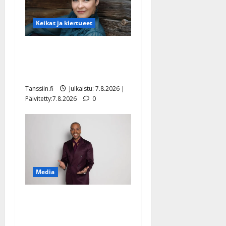
Keikat ja kiertueet
Maikilta pysäyttävä
ulostulo: ”Elämä toi eteeni
sellaisen yllätyksen…”
Tanssiin.fi
Julkaistu: 7.8.2026 |
Päivitetty:7.8.2026
0
Media
Tanssii tähtien kanssa -
julkkikset julki: Anna
Hanski liitää tv-parketilla