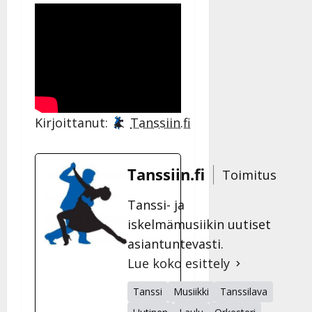
Kirjoittanut:
Tanssiin.fi
Tanssiin.fi
Toimitus
Tanssi- ja
iskelmämusiikin uutiset
asiantuntevasti.
Lue koko esittely
Tanssi
Musiikki
Tanssilava