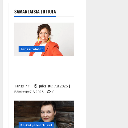
SAMANLAISIA JUTTUJA
Tanssitähdet
TTK-tähti Anna Hanski
rakastaa tanssia – suru
tyttären syövästä painaa
Tanssiin.fi
Julkaistu: 7.8.2026 |
Päivitetty:7.8.2026
0
Keikat ja kiertueet