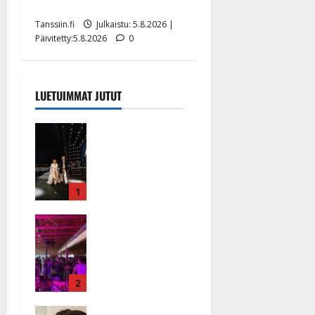
uusi laulu koskettaa syvältä
Tanssiin.fi
Julkaistu: 5.8.2026 |
Päivitetty:5.8.2026
0
LUETUIMMAT JUTUT
Huikeat
hyvästit!
Tommi
saatteli
Katri
1
Helenan
Ikävä
lavalta
sairauskohta
viimeisen
us: soittaja
kerran –
tuupertui
kuva- ja
kesken
2
videokooste
tanssikeikan
Tanssiin.fi
Heidi