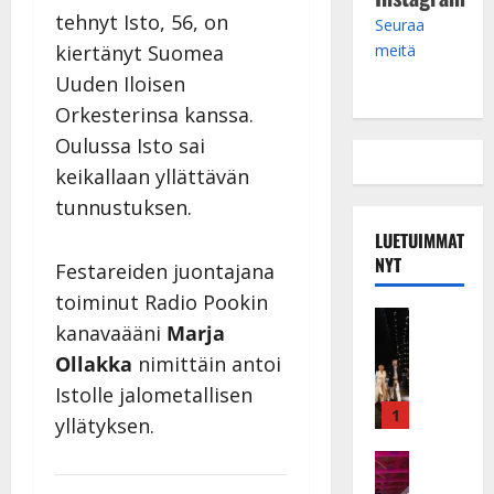
tehnyt Isto, 56, on
Seuraa
meitä
kiertänyt Suomea
Uuden Iloisen
Orkesterinsa kanssa.
Oulussa Isto sai
keikallaan yllättävän
tunnustuksen.
LUETUIMMAT
NYT
Festareiden juontajana
toiminut Radio Pookin
Musiikkiv
kanavaääni
Marja
H
Ollakka
nimittäin antoi
u
i
Istolle jalometallisen
k
1
yllätyksen.
e
a
Keikat ja 
I
t