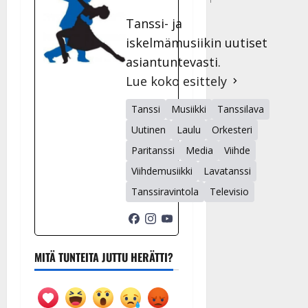
Tanssi- ja
iskelmämusiikin uutiset
asiantuntevasti.
Lue koko esittely
Tanssi
Musiikki
Tanssilava
Uutinen
Laulu
Orkesteri
Paritanssi
Media
Viihde
Viihdemusiikki
Lavatanssi
Tanssiravintola
Televisio
MITÄ TUNTEITA JUTTU HERÄTTI?