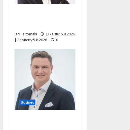
Leif Lindeman levytti:
”Kuvaa osuvasti uraani
pikkupojasta näihin päiviin”
Jari Peltomäki
Julkaistu: 5.8.2026
| Päivitetty:5.8.2026
0
Uutiset
Jukka Hallikainen, 50,
liikuttuu lapsenlapsistaan –