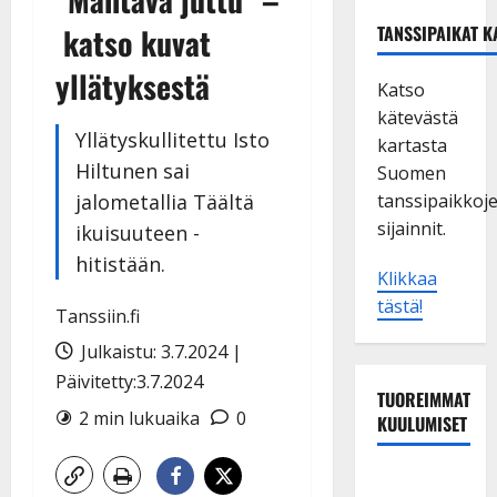
katso kuvat
TANSSIPAIKAT K
yllätyksestä
Katso
kätevästä
Yllätyskullitettu Isto
kartasta
Hiltunen sai
Suomen
jalometallia Täältä
tanssipaikkoj
sijainnit.
ikuisuuteen -
hitistään.
Klikkaa
tästä!
Tanssiin.fi
Julkaistu: 3.7.2024 |
Päivitetty:3.7.2024
TUOREIMMAT
2 min lukuaika
0
KUULUMISET
TTK-tähti