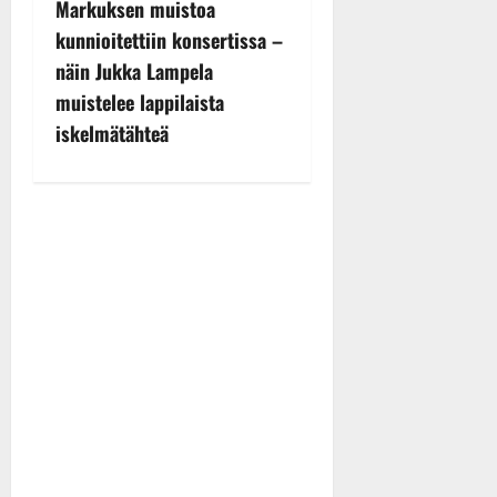
Markuksen muistoa
n
kunnioitettiin konsertissa –
näin Jukka Lampela
a
muistelee lappilaista
v
iskelmätähteä
i
g
a
t
i
o
n