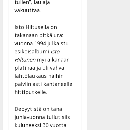
tullen”, laulaja
|
Päivitetty:
vakuuttaa.
Isto Hiltusella on
takanaan pitkä ura:
vuonna 1994 julkaistu
esikoisalbumi
Isto
Hiltunen
myi aikanaan
platinaa ja oli vahva
lähtölaukaus näihin
päiviin asti kantaneelle
hittiputkelle.
Debyytistä on tänä
juhlavuonna tullut siis
kuluneeksi 30 vuotta.