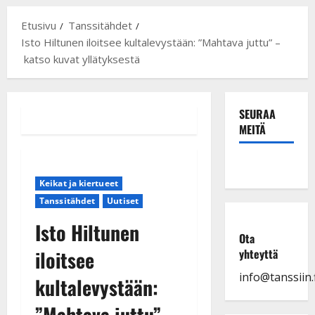
Etusivu
Tanssitähdet
Isto Hiltunen iloitsee kultalevystään: ”Mahtava juttu” –
katso kuvat yllätyksestä
SEURAA
MEITÄ
Keikat ja kiertueet
Tanssitähdet
Uutiset
Isto Hiltunen
Ota
iloitsee
yhteyttä
info@tanssiin.f
kultalevystään:
”Mahtava juttu” –