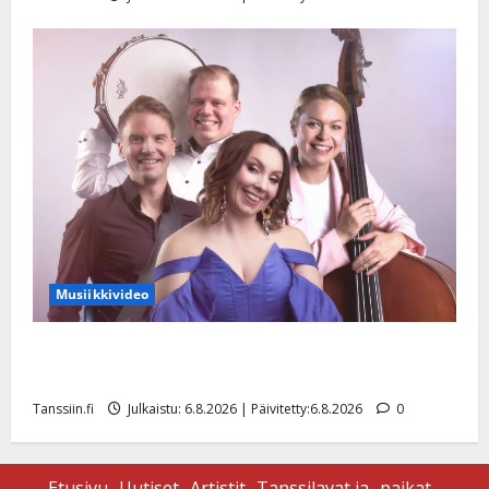
Musiikkivideo
Sopiiko Edith Piaf tanssilavalle? Pirttijoki näyttää
mallia – video
Tanssiin.fi
Julkaistu: 6.8.2026 | Päivitetty:6.8.2026
0
Etusivu
Uutiset
Artistit
Tanssilavat ja -paikat