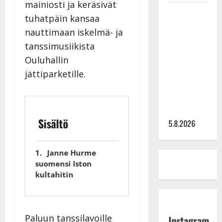
mainiosti ja keräsivät
Leif
tuhatpäin kansaa
Lindeman
nauttimaan iskelmä- ja
levytti:
tanssimusiikista
”Kuvaa
Ouluhallin
osuvasti
uraani
jättiparketille.
pikkupojasta
näihin
päiviin”
Sisältö
5.8.2026
Janne Hurme
suomensi Iston
kultahitin
Paluun tanssilavoille
Instagram