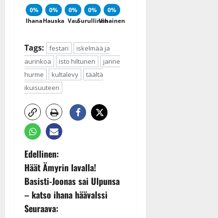
0%
0%
0%
0%
0%
Ihana
Hauska
Vau
Surullinen
Vihainen
Tags:
festari
iskelmää ja
aurinkoa
isto hiltunen
janne
hurme
kultalevy
täältä
ikuisuuteen
P
Edellinen:
Häät Ämyrin lavalla!
o
Basisti-Joonas sai Ulpunsa
s
– katso ihana häävalssi
Seuraava:
t