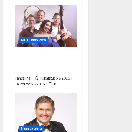
Musiikkivideo
Sopiiko Edith Piaf
tanssilavalle? Pirttijoki
näyttää mallia – video
Tanssiin.fi
Julkaistu: 6.8.2026 |
Päivitetty:6.8.2026
0
Haastattelu