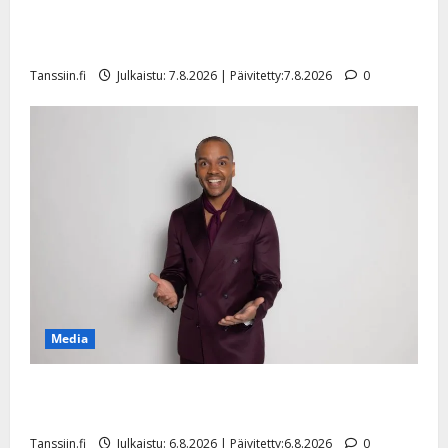
Maikilta pysäyttävä ulostulo: ”Elämä toi eteeni
sellaisen yllätyksen…”
Tanssiin.fi
Julkaistu: 7.8.2026 | Päivitetty:7.8.2026
0
Media
Tanssii tähtien kanssa -julkkikset julki: Anna Hanski
liitää tv-parketilla
Tanssiin.fi
Julkaistu: 6.8.2026 | Päivitetty:6.8.2026
0