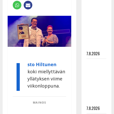
Anna
Hanski
rakastaa
tanssia –
suru
tyttären
syövästä
painaa
I
7.8.2026
Maikilta
sto Hiltunen
pysäyttävä
koki miellyttävän
ulostulo:
yllätyksen viime
”Elämä toi
viikonloppuna.
eteeni
sellaisen
yllätyksen…”
MAINOS
7.8.2026