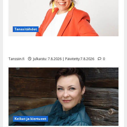
Tanssitähdet
TTK-tähti Anna Hanski rakastaa tanssia – suru
tyttären syövästä painaa
Tanssiin.fi
Julkaistu: 7.8.2026 | Päivitetty:7.8.2026
0
Keikat ja kiertueet