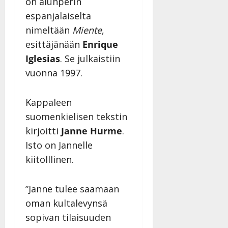
on alunperin
a
espanjalaiselta
n
nimeltään
Miente
,
n
y
esittäjänään
Enrique
l
Iglesias
. Se julkaistiin
l
vuonna 1997.
e
i
s
Kappaleen
o
suomenkielisen tekstin
k
kirjoitti
Janne Hurme
.
i
i
Isto on Jannelle
t
kiitolllinen.
o
s
”Janne tulee saamaan
Tanssiin.fi
oman kultalevynsä
Julkaistu:
sopivan tilaisuuden
27.4.2025