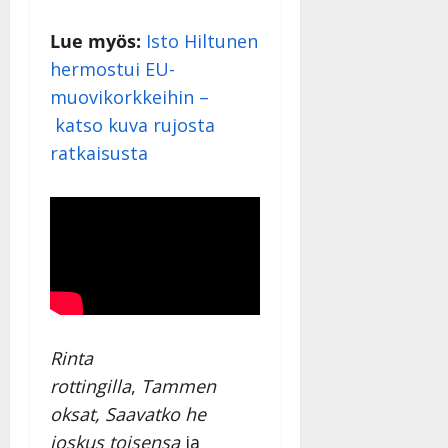
Lue myös:
Isto Hiltunen
hermostui EU-
muovikorkkeihin –
katso kuva rujosta
ratkaisusta
Rinta
rottingilla
,
Tammen
oksat,
Saavatko he
joskus toisensa
ja