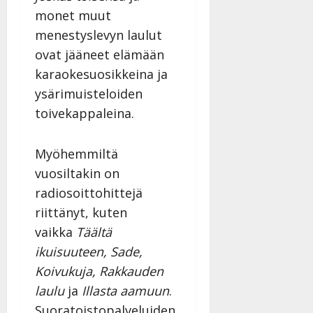
monet muut
menestyslevyn laulut
ovat jääneet elämään
karaokesuosikkeina ja
ysärimuisteloiden
toivekappaleina.
Myöhemmiltä
vuosiltakin on
radiosoittohittejä
riittänyt, kuten
vaikka
Täältä
ikuisuuteen, Sade,
Koivukuja, Rakkauden
laulu
ja
Illasta aamuun
.
Suoratoistopalveluiden