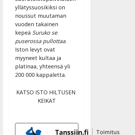
yllätyssuosikiksi on
noussut muutaman
vuoden takainen
kepeä
Suruko se
puserossa pullottaa
.
Iston levyt ovat
myyneet kultaa ja
platinaa, yhteensä yli
200 000 kappaletta.
KATSO ISTO HILTUSEN
KEIKAT
Tanssiin.fi
Toimitus