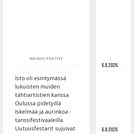
Tanssii
tähtien
kanssa -
julkkikset
julki: Anna
Hanski
liitää tv-
parketilla
MAINOS PÄÄTTYY
6.8.2026
Sopiiko
Isto oli esintymässä
Edith Piaf
lukuisten muiden
tanssilavalle?
tähtiartistien kanssa
Pirttijoki
Oulussa pidetyillä
näyttää
Iskelmää ja aurinkoa -
mallia –
tanssifestivaaleilla.
video
Uutuusfestarit sujuivat
6.8.2026