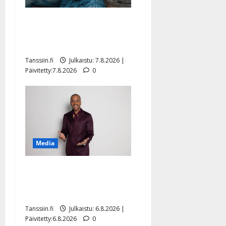
Maikilta pysäyttävä
ulostulo: ”Elämä toi eteeni
sellaisen yllätyksen…”
Tanssiin.fi
Julkaistu: 7.8.2026 |
Päivitetty:7.8.2026
0
Media
Tanssii tähtien kanssa -
julkkikset julki: Anna
Hanski liitää tv-parketilla
Tanssiin.fi
Julkaistu: 6.8.2026 |
Päivitetty:6.8.2026
0