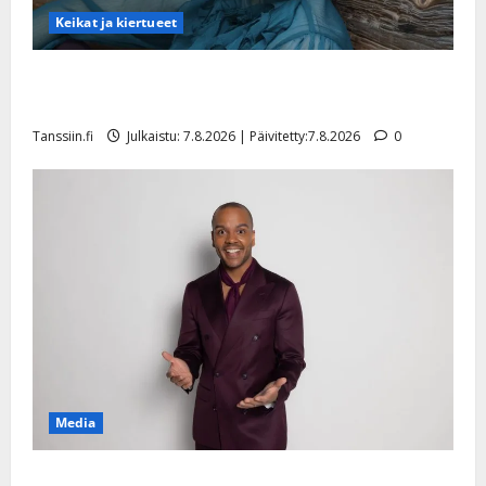
Keikat ja kiertueet
Maikilta pysäyttävä ulostulo: ”Elämä toi eteeni
sellaisen yllätyksen…”
Tanssiin.fi
Julkaistu: 7.8.2026 | Päivitetty:7.8.2026
0
Media
Tanssii tähtien kanssa -julkkikset julki: Anna Hanski