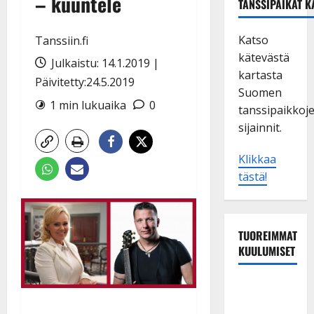
– kuuntele
TANSSIPAIKAT K
Katso
Tanssiin.fi
kätevästä
Julkaistu: 14.1.2019 |
kartasta
Päivitetty:24.5.2019
Suomen
1 min lukuaika
0
tanssipaikkoj
sijainnit.
Klikkaa
tästä!
TUOREIMMAT
KUULUMISET
Matti
Ruohonen