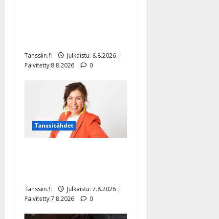
Matti Ruohonen viettää taas
synttäreitään täydessä
hiljaisuudessa – tämä on
tilanne nyt
Tanssiin.fi
Julkaistu: 8.8.2026 |
Päivitetty:8.8.2026
0
Tanssitähdet
TTK-tähti Anna Hanski
rakastaa tanssia – suru
tyttären syövästä painaa
Tanssiin.fi
Julkaistu: 7.8.2026 |
Päivitetty:7.8.2026
0