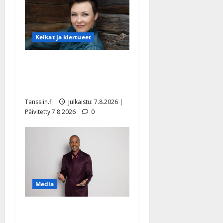
Keikat ja kiertueet
Maikilta pysäyttävä
ulostulo: ”Elämä toi eteeni
sellaisen yllätyksen…”
Tanssiin.fi
Julkaistu: 7.8.2026 |
Päivitetty:7.8.2026
0
Media
Tanssii tähtien kanssa -
julkkikset julki: Anna