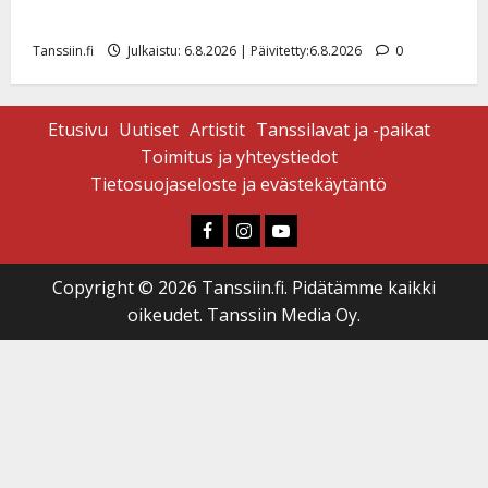
liitää tv-parketilla
Tanssiin.fi
Julkaistu: 6.8.2026 | Päivitetty:6.8.2026
0
Etusivu
Uutiset
Artistit
Tanssilavat ja -paikat
Toimitus ja yhteystiedot
Tietosuojaseloste ja evästekäytäntö
Faceboook
Instagram
Youtube
Copyright © 2026 Tanssiin.fi. Pidätämme kaikki
oikeudet. Tanssiin Media Oy.