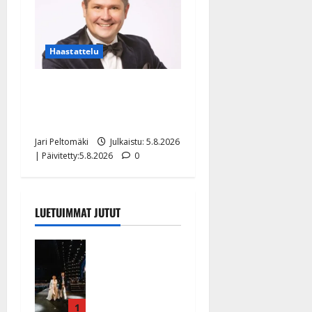
Haastattelu
Leif Lindeman levytti:
”Kuvaa osuvasti uraani
pikkupojasta näihin päiviin”
Jari Peltomäki
Julkaistu: 5.8.2026
| Päivitetty:5.8.2026
0
LUETUIMMAT JUTUT
Huikeat
hyvästit!
Tommi
saatteli
Katri
1