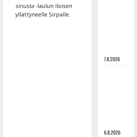
Maikilta
sinusta
-laulun iloisen
pysäyttävä
yllättyneelle Sirpalle.
ulostulo:
”Elämä toi
eteeni
sellaisen
yllätyksen…”
7.8.2026
Tanssii
tähtien
kanssa -
julkkikset
julki: Anna
Hanski
liitää tv-
parketilla
6.8.2026