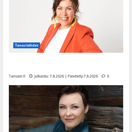
Tanssitähdet
TTK-tähti Anna Hanski rakastaa tanssia – suru
tyttären syövästä painaa
Tanssiin.fi
Julkaistu: 7.8.2026 | Päivitetty:7.8.2026
0