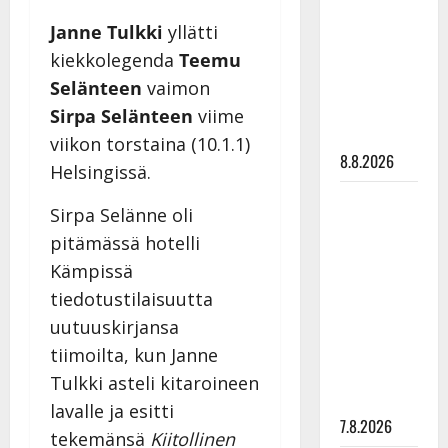
viettää taas
Janne Tulkki
yllätti
synttäreitään
kiekkolegenda
Teemu
täydessä
hiljaisuudessa
Selänteen
vaimon
– tämä on
Sirpa Selänteen
viime
tilanne nyt
viikon torstaina (10.1.1)
8.8.2026
Helsingissä.
TTK-tähti
Sirpa Selänne oli
Anna
pitämässä hotelli
Hanski
Kämpissä
rakastaa
tiedotustilaisuutta
tanssia –
suru
uutuuskirjansa
tyttären
tiimoilta, kun Janne
syövästä
Tulkki asteli kitaroineen
painaa
lavalle ja esitti
7.8.2026
tekemänsä
Kiitollinen