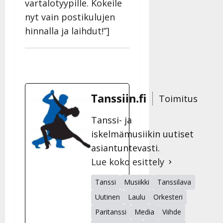
vartalotyypille. Kokeile
n
nyt vain postikulujen
y
l
hinnalla ja laihdut!”]
l
e
i
s
o
k
Tanssiin.fi
Toimitus
i
i
Tanssi- ja
t
iskelmämusiikin uutiset
o
asiantuntevasti.
s
Lue koko esittely
Tanssiin.fi
Tanssi
Musiikki
Tanssilava
Julkaistu:
27.4.2025
Uutinen
Laulu
Orkesteri
|
Paritanssi
Media
Viihde
Päivitetty: