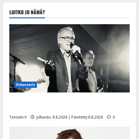
Tanssiin.fi
Julkaistu:
LUITKO JO NÄMÄ?
20.8.2025 |
Päivitetty:22.8.2025
Orkesterit
Matti Ruohonen viettää taas synttäreitään täydessä
hiljaisuudessa – tämä on tilanne nyt
Tanssiin.fi
Julkaistu: 8.8.2026 | Päivitetty:8.8.2026
0