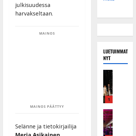
julkisuudessa
harvakseltaan.
MAINOS
LUETUIMMAT
NYT
Musiikkiv
H
u
i
k
1
e
MAINOS PÄÄTTYY
a
Keikat ja 
I
t
k
h
Selänne ja tietokirjailija
ä
y
Merja Asikainen