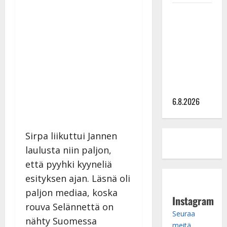
Sopiiko
Edith Piaf
tanssilavalle?
Pirttijoki
näyttää
mallia –
video
6.8.2026
Sirpa liikuttui Jannen
laulusta niin paljon,
että pyyhki kyyneliä
esityksen ajan. Läsnä oli
paljon mediaa, koska
Instagram
rouva Selännettä on
Seuraa
nähty Suomessa
meitä