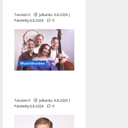
Hanski liitää tv-parketilla
Tanssiin.fi
Julkaistu: 6.8.2026 |
Päivitetty:6.8.2026
0
Musiikkivideo
Sopiiko Edith Piaf
tanssilavalle? Pirttijoki
näyttää mallia – video
Tanssiin.fi
Julkaistu: 6.8.2026 |
Päivitetty:6.8.2026
0