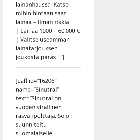
l
21.8.2025
a
lainanhaussa. Katso
t
e
|
v
Julkaistu:
mihin hintaan saat
p
Päivitetty:
K
22.8.2025
i
i
a
lainaa – ilman riskiä
|
d
a
t
Päivitetty:
e
| Lainaa 1000 – 60.000 €
n
r
o
| Valitse useamman
t
i
k
i
lainatarjouksen
…
o
n
”
joukosta paras |”]
o
a
s
Tanssiin.fi
h
t
ä
Julkaistu:
e
[eafl id=”16206″
i
20.8.2025
Tanssiin.fi
t
name=”Sinutral”
|
Päivitetty:
ä
text=”Sinutral on
Julkaistu:
ä
17.8.2025
vuoden virallinen
n
|
rasvanpolttaja. Se on
–
Päivitetty:
D
suunniteltu
a
suomalaiselle
n