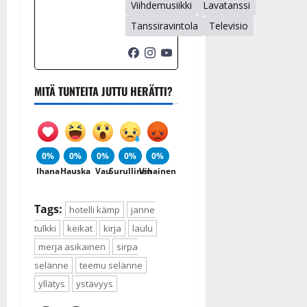
Viihdemusiikki
Lavatanssi
Tanssiravintola
Televisio
MITÄ TUNTEITA JUTTU HERÄTTI?
0%
0%
0%
0%
0%
Ihana
Hauska
Vau
Surullinen
Vihainen
Tags:
hotelli kämp
janne
tulkki
keikat
kirja
laulu
merja asikainen
sirpa
selänne
teemu selänne
yllätys
ystävyys