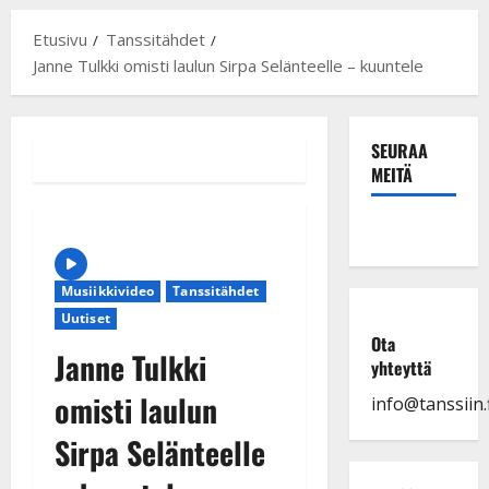
Etusivu
Tanssitähdet
Janne Tulkki omisti laulun Sirpa Selänteelle – kuuntele
SEURAA
MEITÄ
Musiikkivideo
Tanssitähdet
Uutiset
Ota
Janne Tulkki
yhteyttä
omisti laulun
info@tanssiin.f
Sirpa Selänteelle