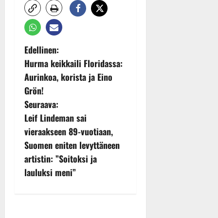
P
Edellinen:
Hurma keikkaili Floridassa:
o
Aurinkoa, korista ja Eino
s
Grön!
Seuraava:
t
Leif Lindeman sai
n
vieraakseen 89-vuotiaan,
Suomen eniten levyttäneen
a
artistin: ”Soitoksi ja
v
lauluksi meni”
i
g