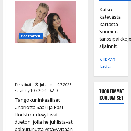
Katso
kätevästä
kartasta
Suomen
Haastattelu
tanssipaikkoj
sijainnit.
Charlotta Saari ja Pasi
Flodström ajautuivat
Klikkaa
tästä!
välirikkoon – näin
ystävyys palautui
Tanssiin.fi
Julkaistu: 10.7.2026 |
TUOREIMMAT
Päivitetty:10.7.2026
0
KUULUMISET
Tangokuninkaalliset
Charlotta Saari ja Pasi
Matti
Flodström levyttivät
Ruohonen
dueton, jolla he juhlistavat
viettää taas
palautunutta ystävyyttään.