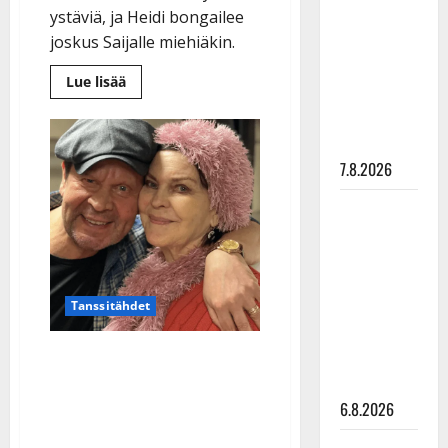
ystäviä, ja Heidi bongailee
pysäyttävä
joskus Saijalle miehiäkin.
ulostulo:
”Elämä toi
Lue
Lue lisää
eteeni
lisää
aiheesta
sellaisen
Seura:
Miss
yllätyksen…”
Suomi
soitti
7.8.2026
alastomalle
Saija
Tanssii
Tuupaselle
ambulanssin
tähtien
kanssa -
julkkikset
julki: Anna
Tanssitähdet
Hanski
Paula Koivuniemi reagoi
liitää tv-
parketilla
Pate Mustajärven
6.8.2026
kuolemaan – koskettava
viesti