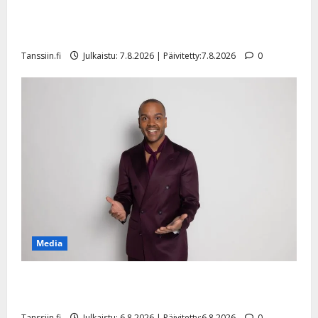
Maikilta pysäyttävä ulostulo: ”Elämä toi eteeni
sellaisen yllätyksen…”
Tanssiin.fi
Julkaistu: 7.8.2026 | Päivitetty:7.8.2026
0
Media
Tanssii tähtien kanssa -julkkikset julki: Anna Hanski
liitää tv-parketilla
Tanssiin.fi
Julkaistu: 6.8.2026 | Päivitetty:6.8.2026
0