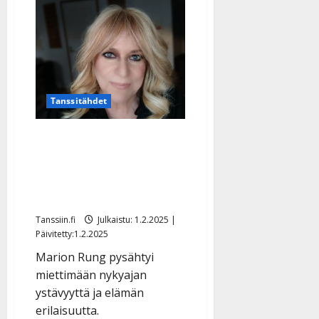
Tämän
y
takia
Tapani
l
Kansa
l
ja
Nina
e
af
i
Enehjelm
eivät
s
koskaan
o
menneet
Tanssitähdet
naimisiin
k
–
salattu
i
Marion Rung suree –
kosinta
i
menetti tärkeän
t
ystävänsä: ”Jouduin
o
s
tyhjän päälle”
Tanssiin.fi
Tanssiin.fi
Julkaistu: 1.2.2025 |
Päivitetty:1.2.2025
Julkaistu:
Marion Rung pysähtyi
27.4.2025
|
miettimään nykyajan
Päivitetty:
ystävyyttä ja elämän
erilaisuutta.