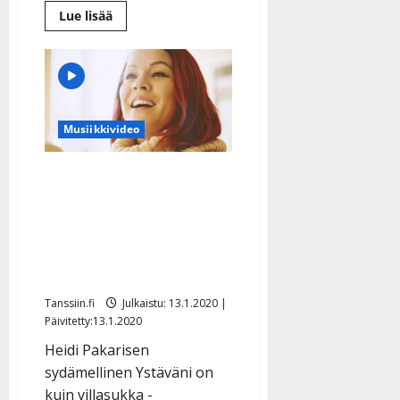
Lue
Lue lisää
lisää
aiheesta
Tangokuninkaalliset
Jaska
Mäkynen
ja
Pirita
Niemenmaa
julkaisivat
Musiikkivideo
ystävyyden
kunniaksi
uutta
Heidi Pakarinen hehkuu
musiikkia!
hyvää mieltä
villasukkavideolla: ”Me
kaikki tarvitsemme
ystäviä” – katso
Tanssiin.fi
Julkaistu: 13.1.2020 |
Päivitetty:13.1.2020
Heidi Pakarisen
sydämellinen Ystäväni on
kuin villasukka -