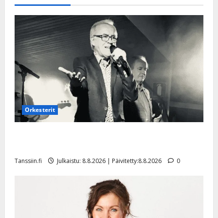
–
kuuntele
Orkesterit
Matti Ruohonen viettää taas synttäreitään täydessä
hiljaisuudessa – tämä on tilanne nyt
Tanssiin.fi
Julkaistu: 8.8.2026 | Päivitetty:8.8.2026
0