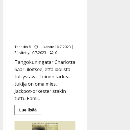
toisesta
tangokuningattaresta
ystävän – Marita
Taavitsainen neuvoo ja
tukee
Tanssiin.fi
Julkaistu: 10.7.2023 |
Päivitetty:10.7.2023
0
Tangokuningatar Charlotta
Saari iloitsee, että idolista
tuli ystävä. Toinen tärkeä
tukija on oma mies,
Jackpot-orkesteristakin
tuttu Rami...
Lue
Lue lisää
lisää
aiheesta
Charlotta
Saari
löysi