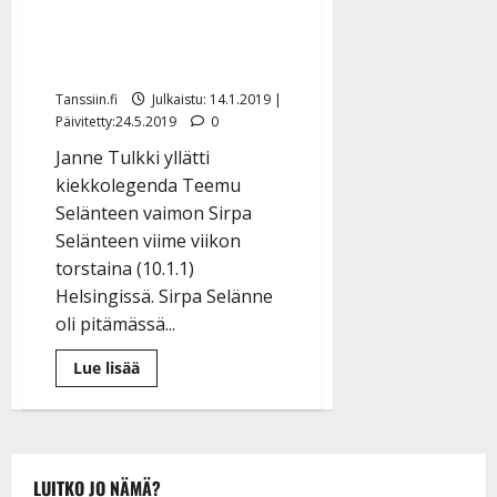
Janne Tulkki omisti laulun
Sirpa Selänteelle –
kuuntele
Tanssiin.fi
Julkaistu: 14.1.2019 |
Päivitetty:24.5.2019
0
Janne Tulkki yllätti
kiekkolegenda Teemu
Selänteen vaimon Sirpa
Selänteen viime viikon
torstaina (10.1.1)
Helsingissä. Sirpa Selänne
oli pitämässä...
Lue
Lue lisää
lisää
aiheesta
Janne
Tulkki
omisti
laulun
Sirpa
LUITKO JO NÄMÄ?
Selänteelle