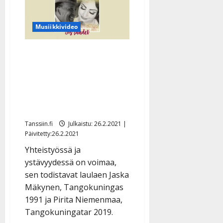
toisesta
tangokuningattaresta
ystävän
Musiikkivideo
–
Marita
Taavitsainen
neuvoo
Tangokuninkaalliset Jaska
ja
tukee
Mäkynen ja Pirita
Niemenmaa julkaisivat
ystävyyden kunniaksi
uutta musiikkia!
Tanssiin.fi
Julkaistu: 26.2.2021 |
Päivitetty:26.2.2021
Yhteistyössä ja
ystävyydessä on voimaa,
sen todistavat laulaen Jaska
Mäkynen, Tangokuningas
1991 ja Pirita Niemenmaa,
Tangokuningatar 2019.