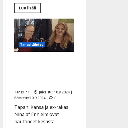
Lue
Lue lisää
lisää
aiheesta
Marion
Rung
suree
–
menetti
tärkeän
ystävänsä:
Tanssitähdet
”Jouduin
tyhjän
päälle”
Tätä Tapani Kansa
harrastaa Ninansa kanssa
– kesäillat kuluneet
terassilla
Tanssiin.fi
Julkaistu: 10.9.2024 |
Päivitetty:10.9.2024
0
Tapani Kansa ja ex-rakas
Nina af Enhjelm ovat
nauttineet kesästä.