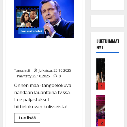
Tanssitähdet
LUETUIMMAT
Reijo Taipale ystävystyi
NYT
Onnen maa -kuvauksissa
Pertti Koivulan kanssa
Musiikkiv
H
Tanssiin.fi
Julkaistu: 25.10.2025
u
| Päivitetty:25.10.2025
0
i
Onnen maa -tangoelokuva
k
1
e
nähdään lauantaina tv:ssä.
a
Keikat ja 
Lue paljastukset
I
t
hittielokuvan kulisseista!
k
h
ä
y
Lue
Lue lisää
lisää
v
v
2
aiheesta