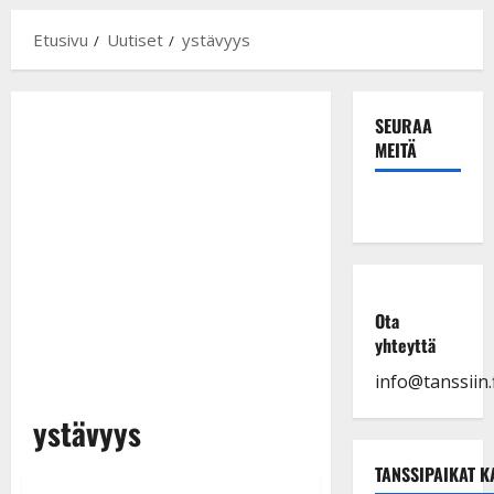
Etusivu
Uutiset
ystävyys
SEURAA
MEITÄ
Ota
yhteyttä
info@tanssiin.f
ystävyys
TANSSIPAIKAT K