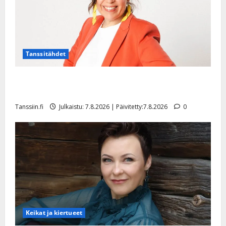
Tanssitähdet
TTK-tähti Anna Hanski rakastaa tanssia – suru
tyttären syövästä painaa
Tanssiin.fi
Julkaistu: 7.8.2026 | Päivitetty:7.8.2026
0
Keikat ja kiertueet