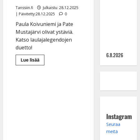
Sopiiko
Edith Piaf
Tanssiin.fi
Julkaistu: 28.12.2025
| Päivitetty:28.12.2025
0
tanssilavalle?
Pirttijoki
Paula Koivuniemi ja Pate
näyttää
Mustajärvi olivat ystäviä.
mallia –
Katso laulajalegendojen
video
duetto!
6.8.2026
Lue
Lue lisää
lisää
aiheesta
Paula
Koivuniemi
reagoi
Pate
Mustajärven
kuolemaan
–
koskettava
viesti
Instagram
Seuraa
meitä