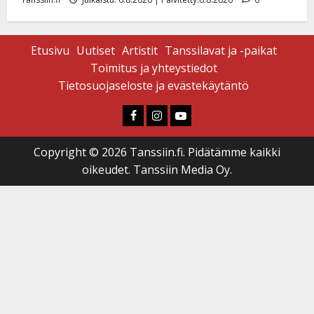
Etusivu
Uutiset
Artistit
Tanssilavat ja -paikat
Toimitus ja yhteystiedot
Tietosuojaseloste ja evästekäytäntö
Faceboook
Instagram
Youtube
Copyright © 2026 Tanssiin.fi. Pidätämme kaikki
oikeudet. Tanssiin Media Oy.