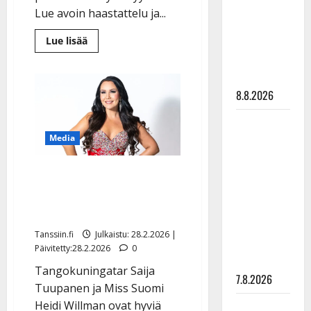
synttäreitään
Lue avoin haastattelu ja...
täydessä
Lue
Lue lisää
hiljaisuudessa
lisää
– tämä on
aiheesta
Charlotta
tilanne nyt
Saari
ja
8.8.2026
Pasi
Flodström
ajautuivat
TTK-tähti
välirikkoon
–
Anna
Media
näin
Hanski
ystävyys
palautui
Seura: Miss Suomi soitti
rakastaa
tanssia –
alastomalle Saija
suru
Tuupaselle ambulanssin
tyttären
Tanssiin.fi
Julkaistu: 28.2.2026 |
syövästä
Päivitetty:28.2.2026
0
painaa
Tangokuningatar Saija
7.8.2026
Tuupanen ja Miss Suomi
Heidi Willman ovat hyviä
Maikilta