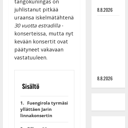
tangokuningas on
tyssäsi
juhlistanut pitkää
8.8.2026
uraansa iskelmätähtenä
Matti
30 vuotta estradilla
-
Ruohonen
konserteissa, mutta nyt
viettää taas
kevään konsertit ovat
synttäreitään
päätyneet vakavaan
täydessä
hiljaisuudessa
vastatuuleen.
– tämä on
tilanne nyt
8.8.2026
Sisältö
Fuengirola tyrmäsi
yllättäen Jarin
linnakonsertin