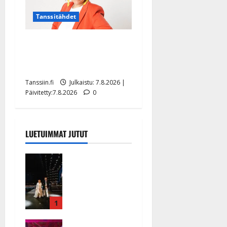
Tanssitähdet
TTK-tähti Anna Hanski
rakastaa tanssia – suru
tyttären syövästä painaa
Tanssiin.fi
Julkaistu: 7.8.2026 |
Päivitetty:7.8.2026
0
LUETUIMMAT JUTUT
Huikeat
hyvästit!
Tommi
saatteli
Katri
1
Helenan
Ikävä
lavalta