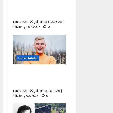
vastaa nyt fanien huoleen
jaksamisestaan: ”Mikään ei
ole ikuista”
Tanssiin.fi
Julkaistu: 10.8.2026 |
Päivitetty:10.8.2026
0
Tanssitähdet
Tangokuningas Aki Samuli
meni naimisiin – hääkuva
julki
Tanssiin.fi
Julkaistu: 9.8.2026 |
Päivitetty:9.8.2026
0