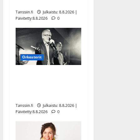
Mäntyniemi: matka tyssäsi
Tanssiin.fi
Julkaistu: 8.8.2026 |
Päivitetty:8.8.2026
0
Orkesterit
Matti Ruohonen viettää taas
synttäreitään täydessä
hiljaisuudessa – tämä on
tilanne nyt
Tanssiin.fi
Julkaistu: 8.8.2026 |
Päivitetty:8.8.2026
0