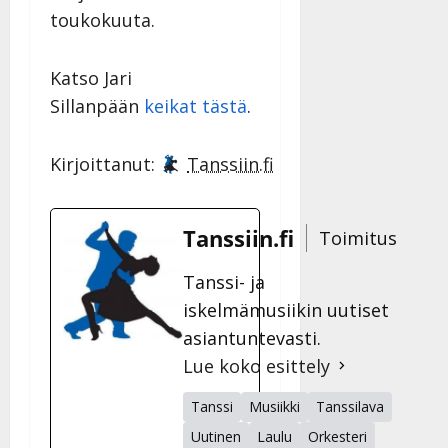
toukokuuta.
Katso Jari
Sillanpään
keikat tästä
.
Kirjoittanut:
Tanssiin.fi
Tanssiin.fi
Toimitus
Tanssi- ja
iskelmämusiikin uutiset
asiantuntevasti.
Lue koko esittely
Tanssi
Musiikki
Tanssilava
Uutinen
Laulu
Orkesteri