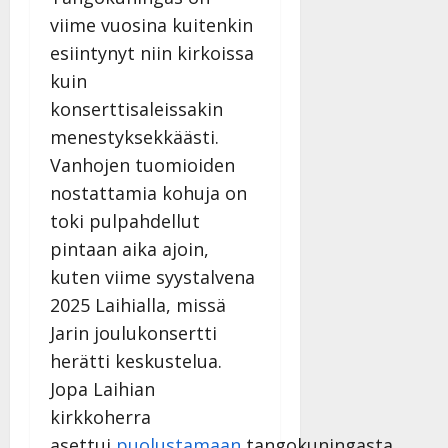
viime vuosina kuitenkin
esiintynyt niin kirkoissa
kuin
konserttisaleissakin
menestyksekkäästi.
Vanhojen tuomioiden
nostattamia kohuja on
toki pulpahdellut
pintaan aika ajoin,
kuten viime syystalvena
2025 Laihialla, missä
Jarin joulukonsertti
herätti keskustelua.
Jopa Laihian
kirkkoherra
asettui
puolustamaan
tangokuningasta.