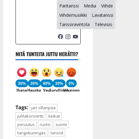
Paritanssi
Media
Viihde
Viihdemusiikki
Lavatanssi
Tanssiravintola
Televisio
MITÄ TUNTEITA JUTTU HERÄTTI?
20%
20%
40%
20%
0%
Ihana
Hauska
Vau
Surullinen
Vihainen
Tags:
jari sillanpää
juhlakonsertti
keikat
peruutus
ruotsi
suomi
tangokuningas
tanssit