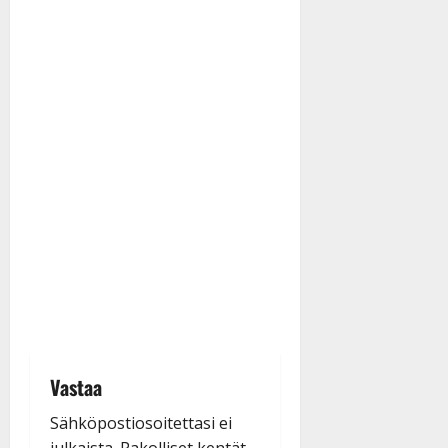
Vastaa
Sähköpostiosoitettasi ei
julkaista.
Pakolliset kentät