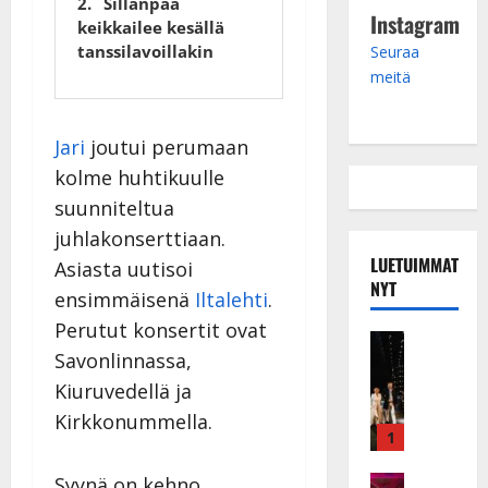
Sillanpää
Instagram
keikkailee kesällä
tanssilavoillakin
Seuraa
meitä
Jari
joutui perumaan
kolme huhtikuulle
suunniteltua
juhlakonserttiaan.
LUETUIMMAT
Asiasta uutisoi
NYT
ensimmäisenä
Iltalehti
.
Perutut konsertit ovat
Musiikkiv
Savonlinnassa,
H
u
Kiuruvedellä ja
i
Kirkkonummella.
k
1
e
a
Keikat ja 
Syynä on kehno