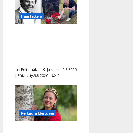
Haastattelu
Esko Rahkonen olisi
täyttänyt 90 vuotta – Arto
Rahkonen kävi haudalla ja
kertoo iskelmälegendan
viimeisistä vuosista
Jari Peltomäki
Julkaistu: 9.8.2026
| Päivitetty:9.8.2026
0
Keikat ja kiertueet
Tangokuningatar Raija