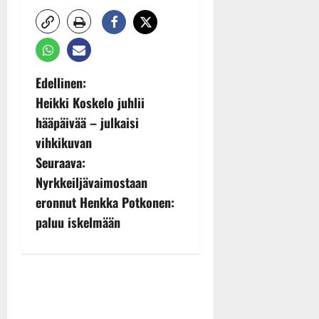
P
Edellinen:
Heikki Koskelo juhlii
o
hääpäivää – julkaisi
s
vihkikuvan
Seuraava:
t
Nyrkkeiljävaimostaan
n
eronnut Henkka Potkonen:
paluu iskelmään
a
v
i