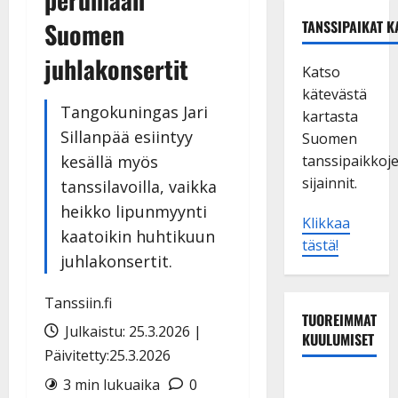
Suomen
TANSSIPAIKAT K
juhlakonsertit
Katso
kätevästä
Tangokuningas Jari
kartasta
Sillanpää esiintyy
Suomen
kesällä myös
tanssipaikkoj
sijainnit.
tanssilavoilla, vaikka
heikko lipunmyynti
Klikkaa
kaatoikin huhtikuun
tästä!
juhlakonsertit.
Tanssiin.fi
TUOREIMMAT
Julkaistu: 25.3.2026 |
KUULUMISET
Päivitetty:25.3.2026
Dimitri
3 min lukuaika
0