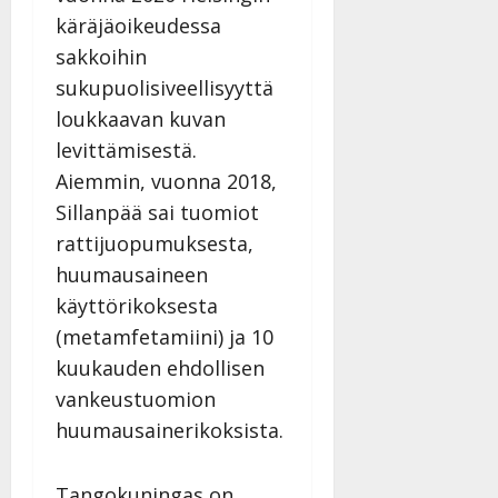
käräjäoikeudessa
sakkoihin
sukupuolisiveellisyyttä
loukkaavan kuvan
levittämisestä.
Aiemmin, vuonna 2018,
Sillanpää sai tuomiot
rattijuopumuksesta,
huumausaineen
käyttörikoksesta
(metamfetamiini) ja 10
kuukauden ehdollisen
vankeustuomion
huumausainerikoksista.
Tangokuningas on