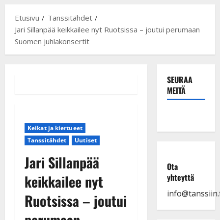
Etusivu
Tanssitähdet
Jari Sillanpää keikkailee nyt Ruotsissa – joutui perumaan
Suomen juhlakonsertit
SEURAA
MEITÄ
Keikat ja kiertueet
Tanssitähdet
Uutiset
Jari Sillanpää
Ota
keikkailee nyt
yhteyttä
info@tanssiin.f
Ruotsissa – joutui
perumaan