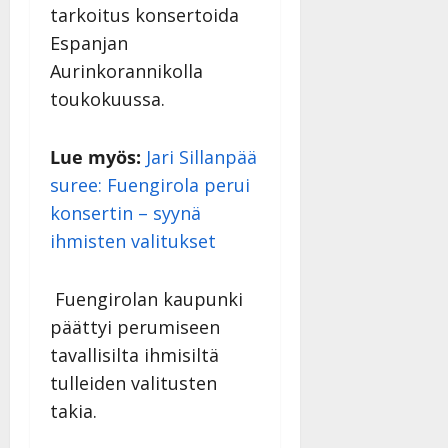
Päivitetty:
tarkoitus konsertoida
D
Espanjan
a
n
Aurinkorannikolla
n
toukokuussa.
y
l
l
Lue myös:
Jari Sillanpää
e
suree: Fuengirola perui
i
konsertin – syynä
s
ihmisten valitukset
o
k
i
Fuengirolan kaupunki
i
päättyi perumiseen
t
o
tavallisilta ihmisiltä
s
tulleiden valitusten
Tanssiin.fi
takia.
Julkaistu: