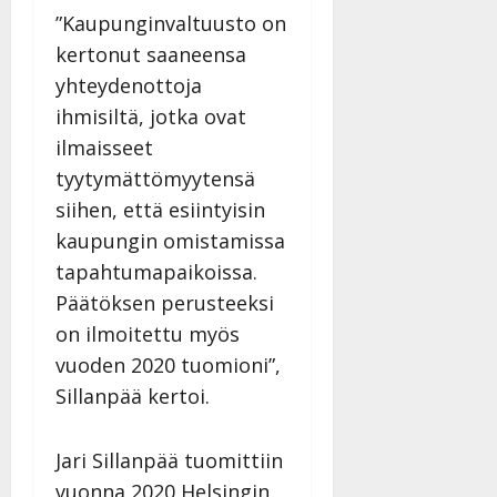
27.4.2025
”Kaupunginvaltuusto on
|
kertonut saaneensa
Päivitetty:
yhteydenottoja
ihmisiltä, jotka ovat
ilmaisseet
tyytymättömyytensä
siihen, että esiintyisin
kaupungin omistamissa
tapahtumapaikoissa.
Päätöksen perusteeksi
on ilmoitettu myös
vuoden 2020 tuomioni”,
Sillanpää kertoi.
Jari Sillanpää tuomittiin
vuonna 2020 Helsingin