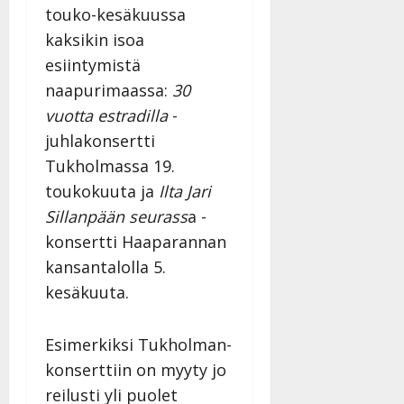
touko-kesäkuussa
kaksikin isoa
esiintymistä
naapurimaassa:
30
vuotta estradilla
-
juhlakonsertti
Tukholmassa 19.
toukokuuta ja
Ilta Jari
Sillanpään seurass
a -
konsertti Haaparannan
kansantalolla 5.
kesäkuuta.
Esimerkiksi Tukholman-
konserttiin on myyty jo
reilusti yli puolet