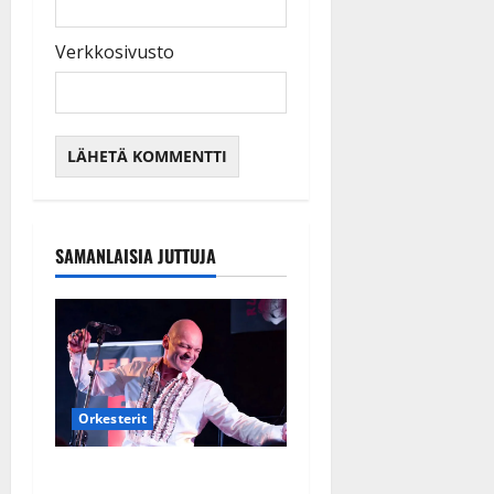
Verkkosivusto
SAMANLAISIA JUTTUJA
Orkesterit
Dimitri Keiski laihtui –