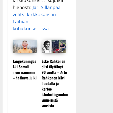
kirkkokonsertti sujuikin
hienosti:
Jari Sillanpää
villitsi kirkkokansan
Laihian
kohukonsertissa
Tangokuningas
Esko Rahkonen
Matti
Tangokuningatar
iski
Aki Samuli
olisi täyttänyt
Ruohon
Raija
astaa
meni naimisiin
90 vuotta – Arto
viettää t
Mäntyniemi:
– hääkuva julki
Rahkonen kävi
synttäre
matka tyssäsi
haudalla ja
täydessä
taan:
kertoo
hiljaisu
 ole
iskelmälegendan
– tämä 
viimeisistä
tilanne 
vuosista