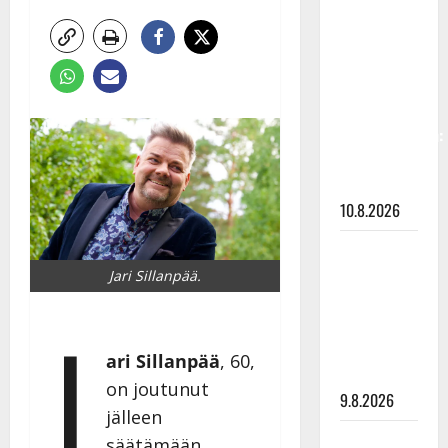
Keiski
laihtui –
vastaa nyt
fanien
huoleen
jaksamisestaan:
”Mikään ei
ole ikuista”
10.8.2026
Tangokuningas
Aki Samuli
Jari Sillanpää.
meni
J
naimisiin –
hääkuva
ari Sillanpää
, 60,
julki
on joutunut
9.8.2026
jälleen
Esko
säätämään