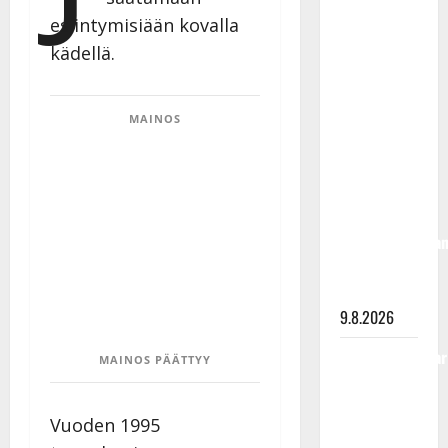
Rahkonen
esiintymisiään kovalla
olisi
kädellä.
täyttänyt
90 vuotta –
Arto
MAINOS
Rahkonen
kävi
haudalla ja
kertoo
iskelmälegenda
viimeisistä
vuosista
9.8.2026
Tangokuningatar
MAINOS PÄÄTTYY
Raija
Mäntyniemi:
Vuoden 1995
matka